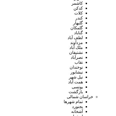
کاشمر
کدکن
کلات
کندر
گلبهار
گلمکان
گناباد
لطف آباد
مزدآوند
ملک آباد
نشتیفان
نصرآباد
نقاب
نوخندان
نیشابور
نیل شهر
همت آباد
یونسی
بازگشت
خراسان شمالی
تمام شهر‌ها
بجنورد
آشخانه