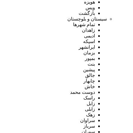
هویزه
ویس
بازگشت
سیستان و بلوچستان
تمام شهر‌ها
زاهدان
ادیمی
اسپکه
ایرانشهر
بزمان
بمپور
بنت
پیشین
جالق
چابهار
خاش
دوست محمد
راسک
زابل
زابلی
زهک
سراوان
سرباز
سوران