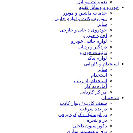
تعمیرات موبایل
خودرو و وسایل نقلیه
خدمات ماشین و موتور
موتورسیکلت و لوازم جانبی
سایر
خودروی داخلی و خارجی
اجاره خودرو
لوازم جانبی خودرو
دزدگیر و ردیاب
تزئینات خودرو
لوازم یدکی
استخدام و کاریابی
سایر
استخدام
استخدام بازاریاب
آماده به کار
مراکز کاریابی
ساختمان
سقف کاذب / دیوار کاذب
در ضد سرقت
در اتوماتیک / کرکره برقی
در و پنجره
دکوراسیون داخلی
برق و هوشمند سازی