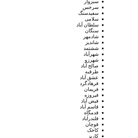
سبزوار
سرخس
سفیدسنگ
سلامی
سلطان آباد
سنگان
شادمهر
شاندیز
ششتمد
شهرآباد
شهرزو
صالح آباد
طرقبه
عشق آباد
فرهادگرد
فریمان
فیروزه
فیض آباد
قاسم آباد
قدمگاه
قلندرآباد
قوچان
کاخک
کاریز