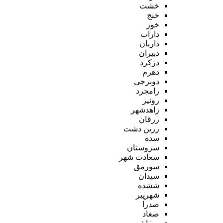
خشت
خنج
خور
داراب
داریان
دبیران
دژکرد
دهرم
دوبرجی
رامجرد
رونیز
زاهدشهر
زرقان
زرین دشت
سده
سروستان
سعادت شهر
سورمق
سیدان
ششده
شهرپیر
صدرا
صغاد