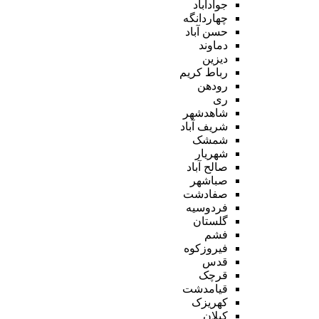
جوادآباد
چهاردانگه
حسن آباد
دماوند
دیزین
رباط کریم
رودهن
ری
شاهدشهر
شریف آباد
شمشک
شهریار
صالح آباد
صباشهر
صفادشت
فردوسیه
گلستان
فشم
فیروزکوه
قدس
قرچک
قیامدشت
کهریزک
کیلان