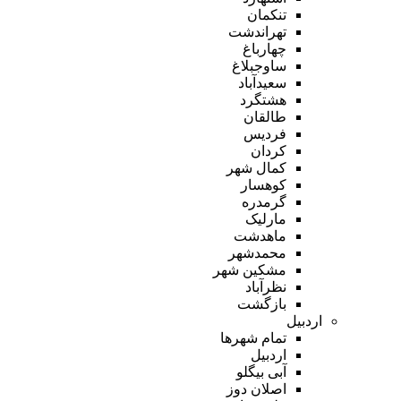
تنکمان
تهراندشت
چهارباغ
ساوجبلاغ
سعیدآباد
هشتگرد
طالقان
فردیس
کردان
کمال شهر
کوهسار
گرمدره
مارلیک
ماهدشت
محمدشهر
مشکین شهر
نظرآباد
بازگشت
اردبیل
تمام شهر‌ها
اردبیل
آبی بیگلو
اصلان دوز