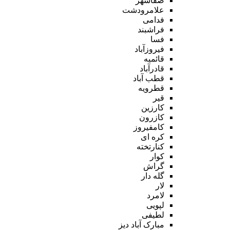
صفاشهر
علامرودشت
فدامی
فراشبند
فسا
فیروزآباد
قائمیه
قادرآباد
قطب آباد
قطرویه
قیر
کارزین
کازرون
کامفیروز
کره ای
کنارتخته
کوار
گراش
گله دار
لار
لامرد
لپویی
لطیفی
مبارک آباد دیز