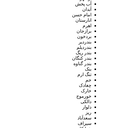
آب پخش
آبدان
امام حسن
انارستان
اهرم
برازجان
بردخون
بندردیر
بندردیلم
بندر ریگ
بندر کنگان
بندر گناوه
بنک
تنگ ارم
جم
چغادک
خارک
خورموج
دالکی
دلوار
ریز
سعدآباد
سیراف