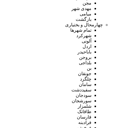
مجن
مهدی شهر
میامی
بازگشت
چهارمحال و بختیاری
تمام شهر‌ها
شهرکرد
آلونی
اردل
باباحیدر
بروجن
بلداجی
بن
جونقان
چلگرد
سامان
سفیددشت
سودجان
سورشجان
شلمزار
طاقانک
فارسان
فرادبنه
فرخ شهر