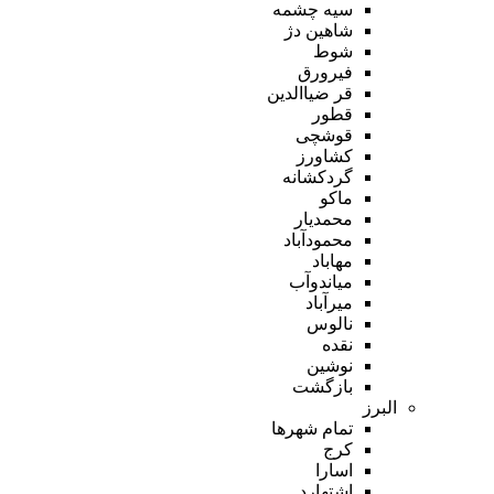
سیه چشمه
شاهین دژ
شوط
فیرورق
قر ضیاالدین
قطور
قوشچی
کشاورز
گردکشانه
ماکو
محمدیار
محمودآباد
مهاباد
میاندوآب
میرآباد
نالوس
نقده
نوشین
بازگشت
البرز
تمام شهر‌ها
کرج
اسارا
اشتهارد