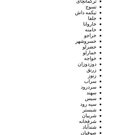
ترکمانچای
تسوج
تیکمه داش
جلفا
خاروانا
خامنه
خراجو
خسروشهر
خضرلو
خمارلو
خواجه
دوزدوزان
زرنق
زنوز
سراب
سردرود
سهند
سیس
سیه رود
شبستر
شربیان
شرفخانه
شندآباد
صوفیان