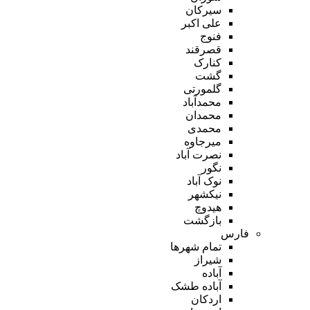
سیرکان
علی اکبر
فنوج
قصرقند
کنارک
گشت
گلمورتی
محمدآباد
محمدان
محمدی
میرجاوه
نصرت آباد
نگور
نوک آباد
نیکشهر
هیدوچ
بازگشت
فارس
تمام شهر‌ها
شیراز
آباده
آباده طشک
اردکان