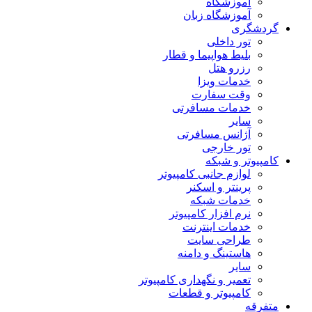
آموزشگاه
آموزشگاه زبان
گردشگری
تور داخلی
بلیط هواپیما و قطار
رزرو هتل
خدمات ویزا
وقت سفارت
خدمات مسافرتی
سایر
آژانس مسافرتی
تور خارجی
کامپیوتر و شبکه
لوازم جانبی کامپیوتر
پرینتر و اسکنر
خدمات شبکه
نرم افزار کامپیوتر
خدمات اینترنت
طراحی سایت
هاستینگ و دامنه
سایر
تعمیر و نگهداری کامپیوتر
کامپیوتر و قطعات
متفرقه