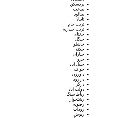
بردسکن
بیدخت
بینالود
تایباد
تربت جام
تربت حیدریه
جغتای
جنگل
چاشلو
چکنه
چناران
خرو
خلیل آباد
خواف
داورزن
در رود
درگز
دولت آباد
رباط سنگ
رشتخوار
رضویه
روداب
ریوش