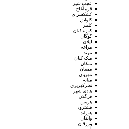
عجب شیر
قره آغاج
کشکسرای
کلوانق
کلیبر
کوزه کنان
گوگان
لیلان
مراغه
مرند
ملک کیان
ملکان
ممقان
مهربان
میانه
نظرکهریزی
هادی شهر
هرگلان
هریس
هشترود
هوراند
وایقان
ورزقان