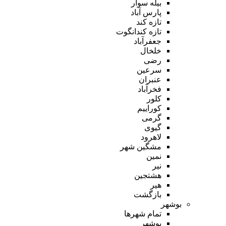
بیله سوار
پارس آباد
تازه کند
تازه کندانگوت
جعفرآباد
خلخال
رضی
سرعین
عنبران
فخرآباد
کلور
کوراییم
گرمی
گیوی
لاهرود
مشگین شهر
نمین
نیر
هشتجین
هیر
بازگشت
بوشهر
تمام شهر‌ها
بوشهر