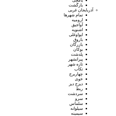
یامچی
بازگشت
آذربایجان غربی
تمام شهر‌ها
ارومیه
آواجیق
اشنویه
ایواوغلی
باروق
بازرگان
بوکان
پلدشت
پیرانشهر
تازه شهر
تکاب
چهاربرج
خوی
دیزج دیز
ربط
سردشت
سرو
سلماس
سیلوانه
سیمینه