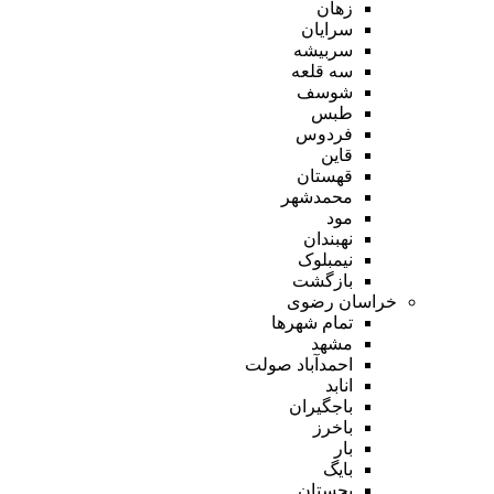
زهان
سرایان
سربیشه
سه قلعه
شوسف
طبس
فردوس
قاین
قهستان
محمدشهر
مود
نهبندان
نیمبلوک
بازگشت
خراسان رضوی
تمام شهر‌ها
مشهد
احمدآباد صولت
انابد
باجگیران
باخرز
بار
بایگ
بجستان