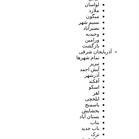
لواسان
ملارد
میگون
نسیم شهر
نصیرآباد
وحیدیه
ورامین
بازگشت
آذربایجان شرقی
تمام شهر‌ها
تبریز
آبش احمد
آذرشهر
آقکند
اسکو
اهر
ایلخچی
باسمنج
بخشایش
بستان آباد
بناب
ناب جدید
ترک