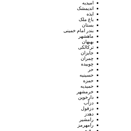
امیدیه
اندیمشک
ایذه
باغ ملک
بستان
بندر امام خمینی
ماهشهر
بهبهان
ترکالکی
جایزان
چمران
چوبیده
حر
حسینیه
حمزه
حمیدیه
خرمشهر
دارخوین
دزآب
دزفول
دهدز
رامشیر
رامهرمز
رفیع