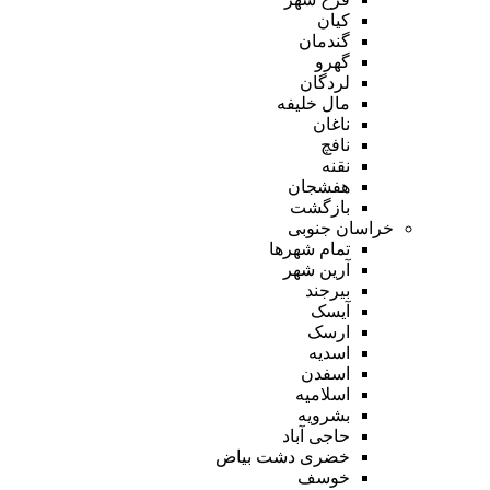
کیان
گندمان
گهرو
لردگان
مال خلیفه
ناغان
نافچ
نقنه
هفشجان
بازگشت
خراسان جنوبی
تمام شهر‌ها
آرین شهر
بیرجند
آیسک
ارسک
اسدیه
اسفدن
اسلامیه
بشرویه
حاجی آباد
خضری دشت بیاض
خوسف