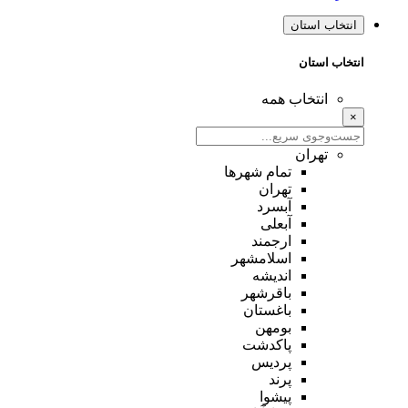
انتخاب استان
انتخاب استان
انتخاب همه
×
تهران
تمام شهر‌ها
تهران
آبسرد
آبعلی
ارجمند
اسلامشهر
اندیشه
باقرشهر
باغستان
بومهن
پاکدشت
پردیس
پرند
پیشوا