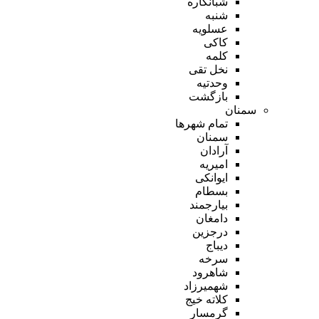
شبانکاره
شنبه
عسلویه
کاکی
کلمه
نخل تقی
وحدتیه
بازگشت
سمنان
تمام شهر‌ها
سمنان
آرادان
امیریه
ایوانکی
بسطام
بیارجمند
دامغان
درجزین
دیباج
سرخه
شاهرود
شهمیرزاد
کلاته خیج
گرمسار