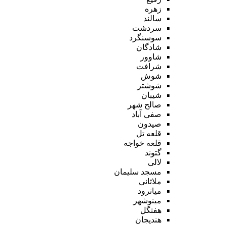
زهره
سالند
سردشت
سوسنگرد
شادگان
شاوور
شرافت
شوش
شوشتر
شیبان
صالح شهر
صفی آباد
صیدون
قلعه تل
قلعه خواجه
گتوند
لالی
مسجد سلیمان
ملاثانی
میانرود
مینوشهر
هفتگل
هندیجان