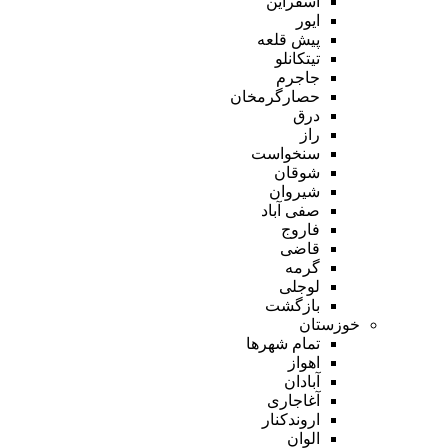
اسفراین
ایور
پیش قلعه
تیتکانلو
جاجرم
حصارگرمخان
درق
راز
سنخواست
شوقان
شیروان
صفی آباد
فاروج
قاضی
گرمه
لوجلی
بازگشت
خوزستان
تمام شهر‌ها
اهواز
آبادان
آغاجاری
اروندکنار
الوان