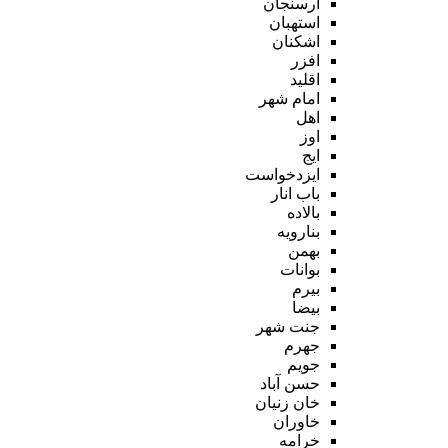
ارسنجان
استهبان
اشکنان
افزر
اقلید
امام شهر
اهل
اوز
ایج
ایزدخواست
باب انار
بالاده
بنارویه
بهمن
بوانات
بیرم
بیضا
جنت شهر
جهرم
جویم
حسن آباد
خان زنیان
خاوران
خرامه