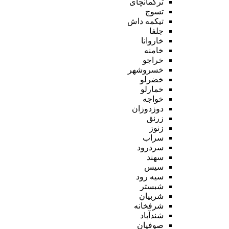
ترکمانچای
تسوج
تیکمه داش
جلفا
خاروانا
خامنه
خراجو
خسروشهر
خضرلو
خمارلو
خواجه
دوزدوزان
زرنق
زنوز
سراب
سردرود
سهند
سیس
سیه رود
شبستر
شربیان
شرفخانه
شندآباد
صوفیان