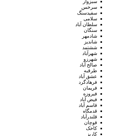
سبزوار
سرخس
سفیدسنگ
سلامی
سلطان آباد
سنگان
شادمهر
شاندیز
ششتمد
شهرآباد
شهرزو
صالح آباد
طرقبه
عشق آباد
فرهادگرد
فریمان
فیروزه
فیض آباد
قاسم آباد
قدمگاه
قلندرآباد
قوچان
کاخک
کاریز