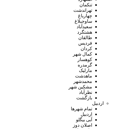
تنکمان
تهراندشت
چهارباغ
ساوجبلاغ
سعیدآباد
هشتگرد
طالقان
فردیس
کردان
کمال شهر
کوهسار
گرمدره
مارلیک
ماهدشت
محمدشهر
مشکین شهر
نظرآباد
بازگشت
اردبیل
تمام شهر‌ها
اردبیل
آبی بیگلو
اصلان دوز