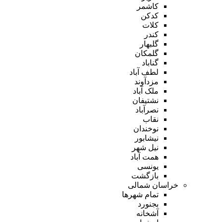
کاشمر
کدکن
کلات
کندر
گلبهار
گلمکان
گناباد
لطف آباد
مزدآوند
ملک آباد
نشتیفان
نصرآباد
نقاب
نوخندان
نیشابور
نیل شهر
همت آباد
یونسی
بازگشت
خراسان شمالی
تمام شهر‌ها
بجنورد
آشخانه