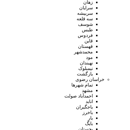
زهان
سرایان
سربیشه
سه قلعه
شوسف
طبس
فردوس
قاین
قهستان
محمدشهر
مود
نهبندان
نیمبلوک
بازگشت
خراسان رضوی
تمام شهر‌ها
مشهد
احمدآباد صولت
انابد
باجگیران
باخرز
بار
بایگ
بجستان