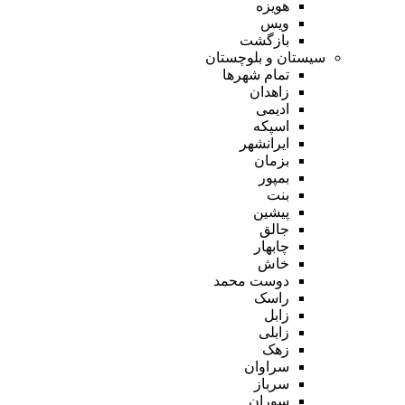
هویزه
ویس
بازگشت
سیستان و بلوچستان
تمام شهر‌ها
زاهدان
ادیمی
اسپکه
ایرانشهر
بزمان
بمپور
بنت
پیشین
جالق
چابهار
خاش
دوست محمد
راسک
زابل
زابلی
زهک
سراوان
سرباز
سوران