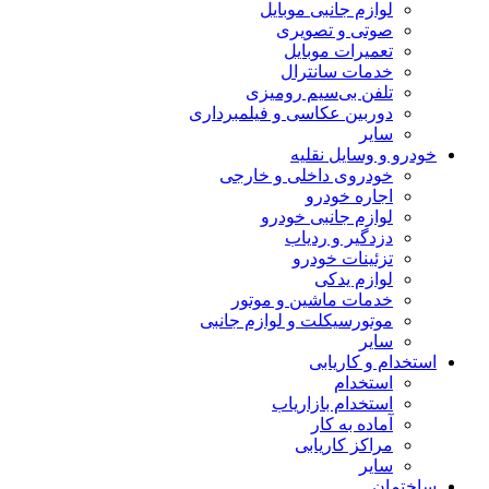
لوازم جانبی موبایل
صوتی و تصویری
تعمیرات موبایل
خدمات سانترال
تلفن بی‌سیم رومیزی
دوربین عکاسی و فیلمبرداری
سایر
خودرو و وسایل نقلیه
خودروی داخلی و خارجی
اجاره خودرو
لوازم جانبی خودرو
دزدگیر و ردیاب
تزئینات خودرو
لوازم یدکی
خدمات ماشین و موتور
موتورسیکلت و لوازم جانبی
سایر
استخدام و کاریابی
استخدام
استخدام بازاریاب
آماده به کار
مراکز کاریابی
سایر
ساختمان