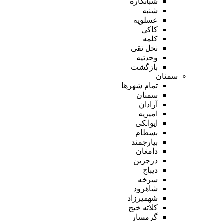
شبانکاره
شنبه
عسلویه
کاکی
کلمه
نخل تقی
وحدتیه
بازگشت
سمنان
تمام شهر‌ها
سمنان
آرادان
امیریه
ایوانکی
بسطام
بیارجمند
دامغان
درجزین
دیباج
سرخه
شاهرود
شهمیرزاد
کلاته خیج
گرمسار