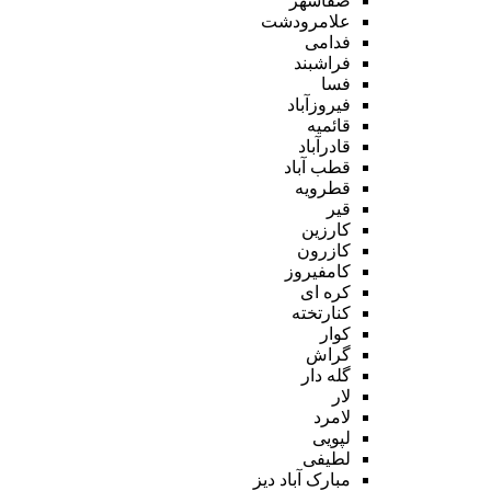
صفاشهر
علامرودشت
فدامی
فراشبند
فسا
فیروزآباد
قائمیه
قادرآباد
قطب آباد
قطرویه
قیر
کارزین
کازرون
کامفیروز
کره ای
کنارتخته
کوار
گراش
گله دار
لار
لامرد
لپویی
لطیفی
مبارک آباد دیز