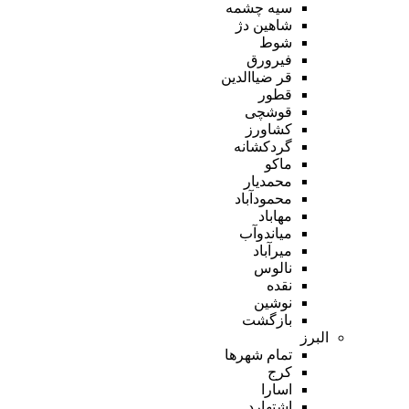
سیه چشمه
شاهین دژ
شوط
فیرورق
قر ضیاالدین
قطور
قوشچی
کشاورز
گردکشانه
ماکو
محمدیار
محمودآباد
مهاباد
میاندوآب
میرآباد
نالوس
نقده
نوشین
بازگشت
البرز
تمام شهر‌ها
کرج
اسارا
اشتهارد