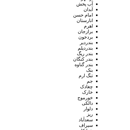
آب پخش
آبدان
امام حسن
انارستان
اهرم
برازجان
بردخون
بندردیر
بندردیلم
بندر ریگ
بندر کنگان
بندر گناوه
بنک
تنگ ارم
جم
چغادک
خارک
خورموج
دالکی
دلوار
ریز
سعدآباد
سیراف