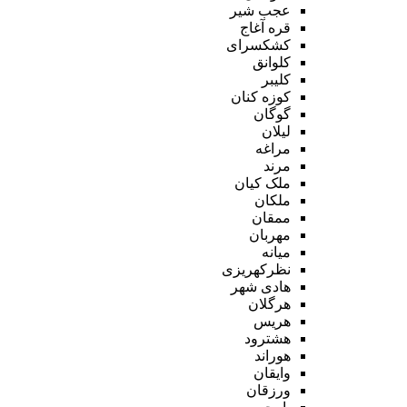
عجب شیر
قره آغاج
کشکسرای
کلوانق
کلیبر
کوزه کنان
گوگان
لیلان
مراغه
مرند
ملک کیان
ملکان
ممقان
مهربان
میانه
نظرکهریزی
هادی شهر
هرگلان
هریس
هشترود
هوراند
وایقان
ورزقان