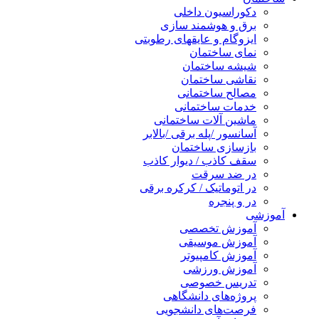
دکوراسیون داخلی
برق و هوشمند سازی
ایزوگام و عایقهای رطوبتی
نمای ساختمان
شیشه ساختمان
نقاشی ساختمان
مصالح ساختمانی
خدمات ساختمانی
ماشین آلات ساختمانی
آسانسور /پله برقی /بالابر
بازسازی ساختمان
سقف کاذب / دیوار کاذب
در ضد سرقت
در اتوماتیک / کرکره برقی
در و پنجره
آموزشی
آموزش تخصصی
آموزش موسیقی
آموزش کامپیوتر
آموزش ورزشی
تدریس خصوصی
پروژه‌های دانشگاهی
فرصت‌های دانشجویی