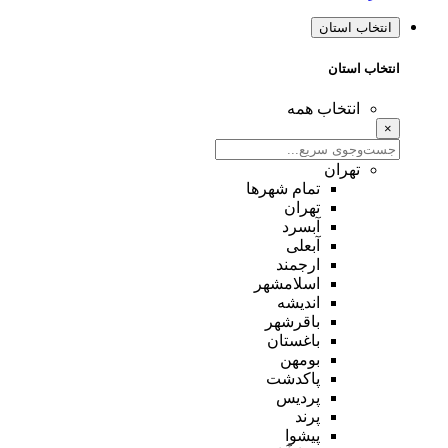
انتخاب استان
انتخاب استان
انتخاب همه
×
تهران
تمام شهر‌ها
تهران
آبسرد
آبعلی
ارجمند
اسلامشهر
اندیشه
باقرشهر
باغستان
بومهن
پاکدشت
پردیس
پرند
پیشوا