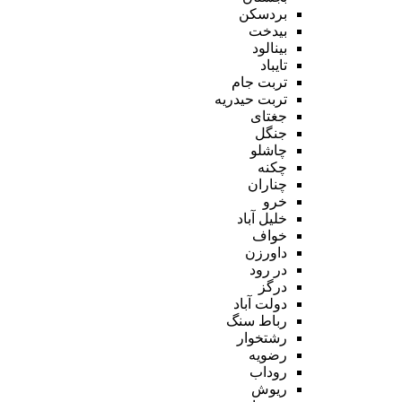
بردسکن
بیدخت
بینالود
تایباد
تربت جام
تربت حیدریه
جغتای
جنگل
چاشلو
چکنه
چناران
خرو
خلیل آباد
خواف
داورزن
در رود
درگز
دولت آباد
رباط سنگ
رشتخوار
رضویه
روداب
ریوش