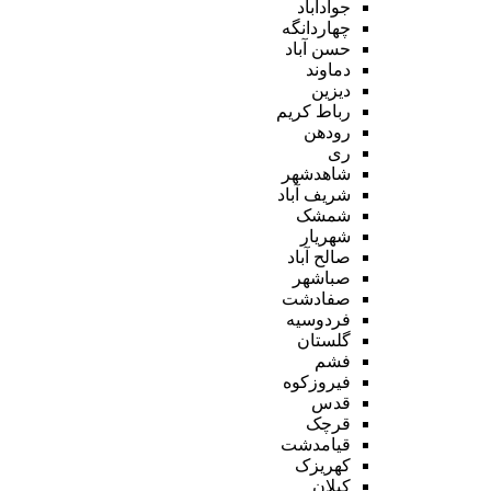
جوادآباد
چهاردانگه
حسن آباد
دماوند
دیزین
رباط کریم
رودهن
ری
شاهدشهر
شریف آباد
شمشک
شهریار
صالح آباد
صباشهر
صفادشت
فردوسیه
گلستان
فشم
فیروزکوه
قدس
قرچک
قیامدشت
کهریزک
کیلان