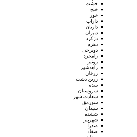
خشت
خنج
خور
داراب
داریان
دبیران
دژکرد
دهرم
دوبرجی
رامجرد
رونیز
زاهدشهر
زرقان
زرین دشت
سده
سروستان
سعادت شهر
سورمق
سیدان
ششده
شهرپیر
صدرا
صغاد