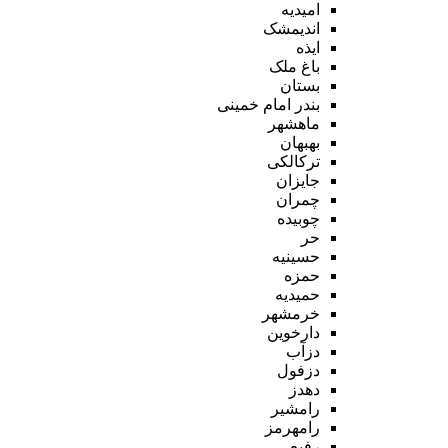
امیدیه
اندیمشک
ایذه
باغ ملک
بستان
بندر امام خمینی
ماهشهر
بهبهان
ترکالکی
جایزان
چمران
چوبیده
حر
حسینیه
حمزه
حمیدیه
خرمشهر
دارخوین
دزآب
دزفول
دهدز
رامشیر
رامهرمز
رفیع