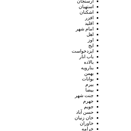
ارسنجان
استهبان
اشکنان
افزر
اقلید
امام شهر
اهل
اوز
ایج
ایزدخواست
باب انار
بالاده
بنارویه
بهمن
بوانات
بیرم
بیضا
جنت شهر
جهرم
جویم
حسن آباد
خان زنیان
خاوران
خرامه