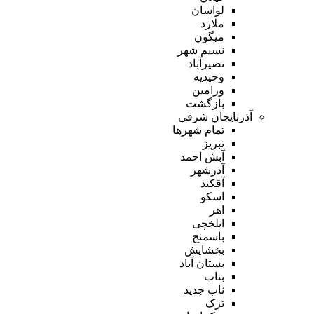
لواسان
ملارد
میگون
نسیم شهر
نصیرآباد
وحیدیه
ورامین
بازگشت
آذربایجان شرقی
تمام شهر‌ها
تبریز
آبش احمد
آذرشهر
آقکند
اسکو
اهر
ایلخچی
باسمنج
بخشایش
بستان آباد
بناب
ناب جدید
ترک