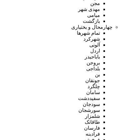
مجن
مهدی شهر
میامی
بازگشت
چهارمحال و بختیاری
تمام شهر‌ها
شهرکرد
آلونی
اردل
باباحیدر
بروجن
بلداجی
بن
جونقان
چلگرد
سامان
سفیددشت
سودجان
سورشجان
شلمزار
طاقانک
فارسان
فرادبنه
فرخ شهر