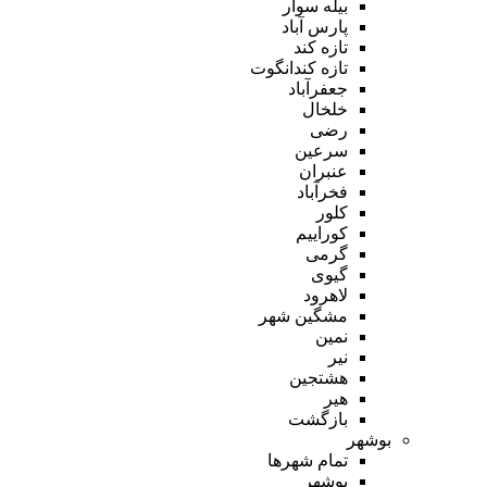
بیله سوار
پارس آباد
تازه کند
تازه کندانگوت
جعفرآباد
خلخال
رضی
سرعین
عنبران
فخرآباد
کلور
کوراییم
گرمی
گیوی
لاهرود
مشگین شهر
نمین
نیر
هشتجین
هیر
بازگشت
بوشهر
تمام شهر‌ها
بوشهر