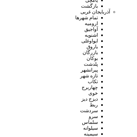
یامچی
بازگشت
آذربایجان غربی
تمام شهر‌ها
ارومیه
آواجیق
اشنویه
ایواوغلی
باروق
بازرگان
بوکان
پلدشت
پیرانشهر
تازه شهر
تکاب
چهاربرج
خوی
دیزج دیز
ربط
سردشت
سرو
سلماس
سیلوانه
سیمینه