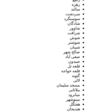
زهره
سالند
سردشت
سوسنگرد
شادگان
شاوور
شرافت
شوش
شوشتر
شیبان
صالح شهر
صفی آباد
صیدون
قلعه تل
قلعه خواجه
گتوند
لالی
مسجد سلیمان
ملاثانی
میانرود
مینوشهر
هفتگل
هندیجان