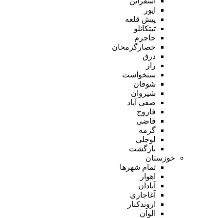
اسفراین
ایور
پیش قلعه
تیتکانلو
جاجرم
حصارگرمخان
درق
راز
سنخواست
شوقان
شیروان
صفی آباد
فاروج
قاضی
گرمه
لوجلی
بازگشت
خوزستان
تمام شهر‌ها
اهواز
آبادان
آغاجاری
اروندکنار
الوان