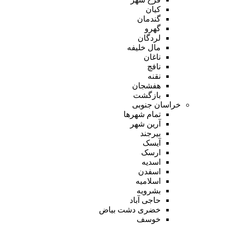
کیان
گندمان
گهرو
لردگان
مال خلیفه
ناغان
نافچ
نقنه
هفشجان
بازگشت
خراسان جنوبی
تمام شهر‌ها
آرین شهر
بیرجند
آیسک
ارسک
اسدیه
اسفدن
اسلامیه
بشرویه
حاجی آباد
خضری دشت بیاض
خوسف