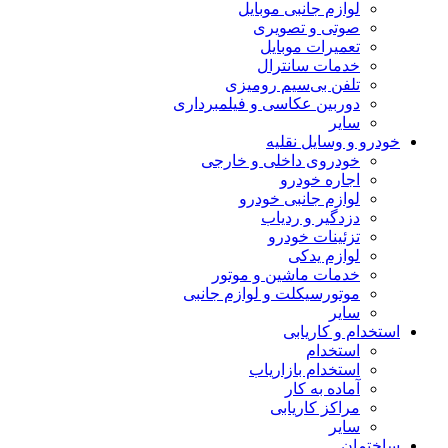
لوازم جانبی موبایل
صوتی و تصویری
تعمیرات موبایل
خدمات سانترال
تلفن بی‌سیم رومیزی
دوربین عکاسی و فیلمبرداری
سایر
خودرو و وسایل نقلیه
خودروی داخلی و خارجی
اجاره خودرو
لوازم جانبی خودرو
دزدگیر و ردیاب
تزئینات خودرو
لوازم یدکی
خدمات ماشین و موتور
موتورسیکلت و لوازم جانبی
سایر
استخدام و کاریابی
استخدام
استخدام بازاریاب
آماده به کار
مراکز کاریابی
سایر
ساختمان