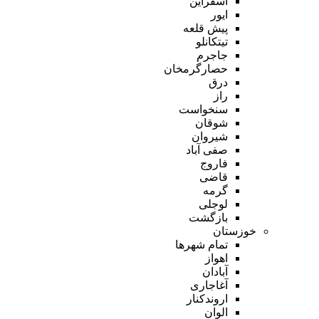
اسفراین
ایور
پیش قلعه
تیتکانلو
جاجرم
حصارگرمخان
درق
راز
سنخواست
شوقان
شیروان
صفی آباد
فاروج
قاضی
گرمه
لوجلی
بازگشت
خوزستان
تمام شهر‌ها
اهواز
آبادان
آغاجاری
اروندکنار
الوان