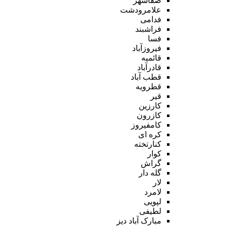
صفاشهر
علامرودشت
فدامی
فراشبند
فسا
فیروزآباد
قائمیه
قادرآباد
قطب آباد
قطرویه
قیر
کارزین
کازرون
کامفیروز
کره ای
کنارتخته
کوار
گراش
گله دار
لار
لامرد
لپویی
لطیفی
مبارک آباد دیز