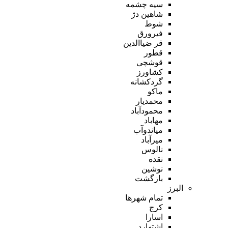
سیه چشمه
شاهین دژ
شوط
فیرورق
قر ضیاالدین
قطور
قوشچی
کشاورز
گردکشانه
ماکو
محمدیار
محمودآباد
مهاباد
میاندوآب
میرآباد
نالوس
نقده
نوشین
بازگشت
البرز
تمام شهر‌ها
کرج
اسارا
اشتهارد