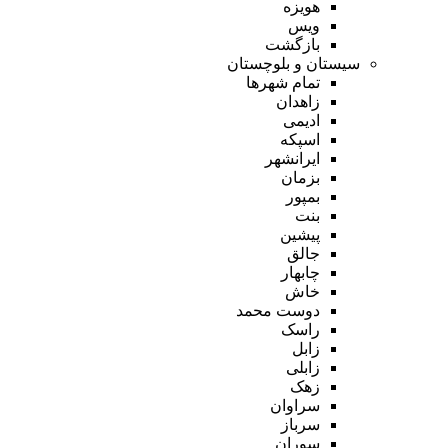
هویزه
ویس
بازگشت
سیستان و بلوچستان
تمام شهر‌ها
زاهدان
ادیمی
اسپکه
ایرانشهر
بزمان
بمپور
بنت
پیشین
جالق
چابهار
خاش
دوست محمد
راسک
زابل
زابلی
زهک
سراوان
سرباز
سوران