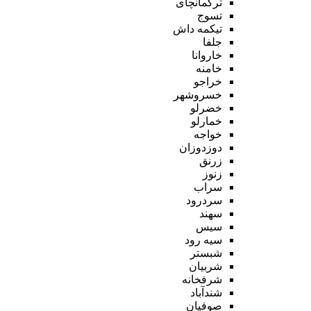
ترکمانچای
تسوج
تیکمه داش
جلفا
خاروانا
خامنه
خراجو
خسروشهر
خضرلو
خمارلو
خواجه
دوزدوزان
زرنق
زنوز
سراب
سردرود
سهند
سیس
سیه رود
شبستر
شربیان
شرفخانه
شندآباد
صوفیان