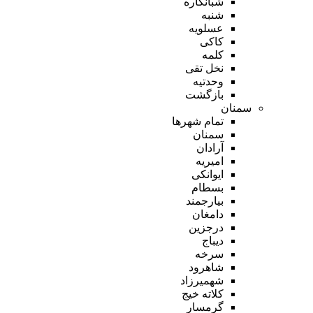
شبانکاره
شنبه
عسلویه
کاکی
کلمه
نخل تقی
وحدتیه
بازگشت
سمنان
تمام شهر‌ها
سمنان
آرادان
امیریه
ایوانکی
بسطام
بیارجمند
دامغان
درجزین
دیباج
سرخه
شاهرود
شهمیرزاد
کلاته خیج
گرمسار