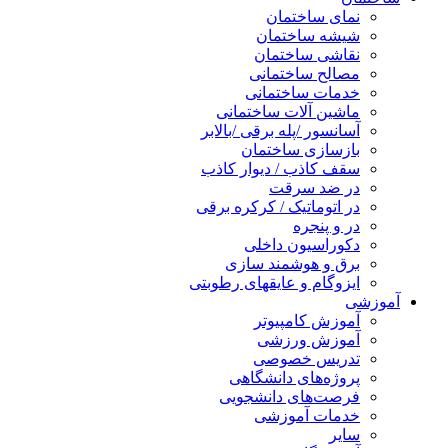
نمای ساختمان
شیشه ساختمان
نقاشی ساختمان
مصالح ساختمانی
خدمات ساختمانی
ماشین آلات ساختمانی
آسانسور /پله برقی /بالابر
بازسازی ساختمان
سقف کاذب / دیوار کاذب
در ضد سرقت
در اتوماتیک / کرکره برقی
در و پنجره
دکوراسیون داخلی
برق و هوشمند سازی
ایزوگام و عایقهای رطوبتی
آموزشی
آموزش کامپیوتر
آموزش ورزشی
تدریس خصوصی
پروژه‌های دانشگاهی
فرصت‌های دانشجویی
خدمات آموزشی
سایر