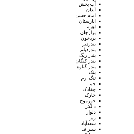
آب پخش
آبدان
امام حسن
انارستان
اهرم
برازجان
بردخون
بندردیر
بندردیلم
بندر ریگ
بندر کنگان
بندر گناوه
بنک
تنگ ارم
جم
چغادک
خارک
خورموج
دالکی
دلوار
ریز
سعدآباد
سیراف