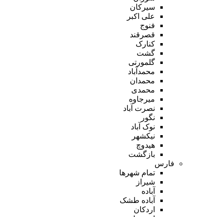
سیرکان
علی اکبر
فنوج
قصرقند
کنارک
گشت
گلمورتی
محمدآباد
محمدان
محمدی
میرجاوه
نصرت آباد
نگور
نوک آباد
نیکشهر
هیدوچ
بازگشت
فارس
تمام شهر‌ها
شیراز
آباده
آباده طشک
اردکان