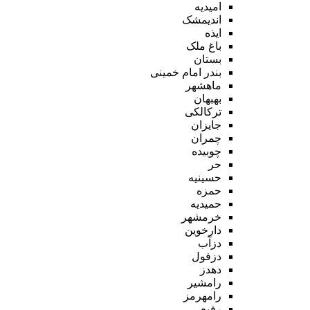
امیدیه
اندیمشک
ایذه
باغ ملک
بستان
بندر امام خمینی
ماهشهر
بهبهان
ترکالکی
جایزان
چمران
چوبیده
حر
حسینیه
حمزه
حمیدیه
خرمشهر
دارخوین
دزآب
دزفول
دهدز
رامشیر
رامهرمز
رفیع