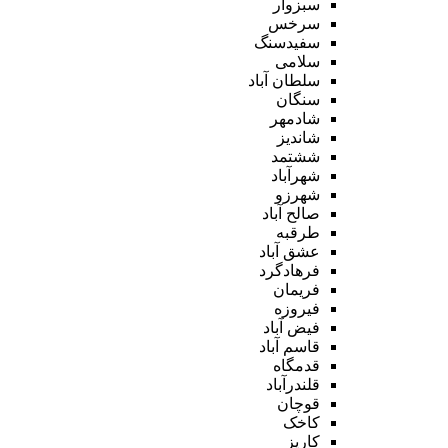
سبزوار
سرخس
سفیدسنگ
سلامی
سلطان آباد
سنگان
شادمهر
شاندیز
ششتمد
شهرآباد
شهرزو
صالح آباد
طرقبه
عشق آباد
فرهادگرد
فریمان
فیروزه
فیض آباد
قاسم آباد
قدمگاه
قلندرآباد
قوچان
کاخک
کاریز