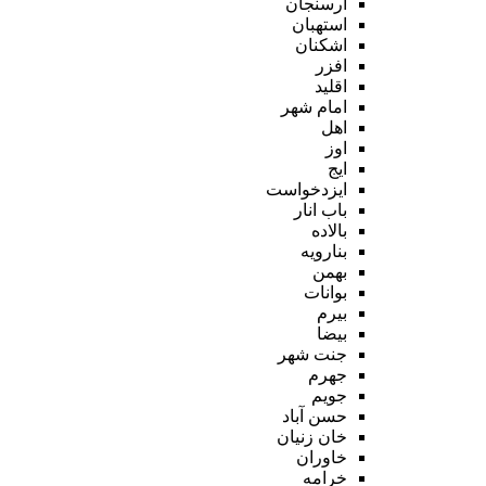
ارسنجان
استهبان
اشکنان
افزر
اقلید
امام شهر
اهل
اوز
ایج
ایزدخواست
باب انار
بالاده
بنارویه
بهمن
بوانات
بیرم
بیضا
جنت شهر
جهرم
جویم
حسن آباد
خان زنیان
خاوران
خرامه