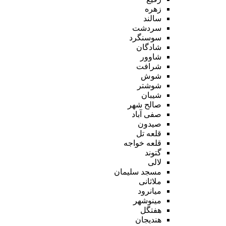
زهره
سالند
سردشت
سوسنگرد
شادگان
شاوور
شرافت
شوش
شوشتر
شیبان
صالح شهر
صفی آباد
صیدون
قلعه تل
قلعه خواجه
گتوند
لالی
مسجد سلیمان
ملاثانی
میانرود
مینوشهر
هفتگل
هندیجان