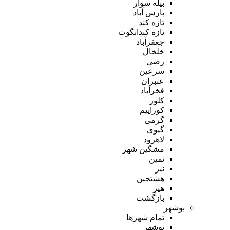
بیله سوار
پارس آباد
تازه کند
تازه کندانگوت
جعفرآباد
خلخال
رضی
سرعین
عنبران
فخرآباد
کلور
کوراییم
گرمی
گیوی
لاهرود
مشگین شهر
نمین
نیر
هشتجین
هیر
بازگشت
بوشهر
تمام شهر‌ها
بوشهر