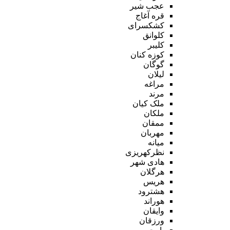
عجب شیر
قره آغاج
کشکسرای
کلوانق
کلیبر
کوزه کنان
گوگان
لیلان
مراغه
مرند
ملک کیان
ملکان
ممقان
مهربان
میانه
نظرکهریزی
هادی شهر
هرگلان
هریس
هشترود
هوراند
وایقان
ورزقان