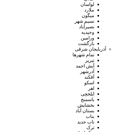
لواسان
ملارد
میگون
نسیم شهر
نصیرآباد
وحیدیه
ورامین
بازگشت
آذربایجان شرقی
تمام شهر‌ها
تبریز
آبش احمد
آذرشهر
آقکند
اسکو
اهر
ایلخچی
باسمنج
بخشایش
بستان آباد
بناب
ناب جدید
ترک