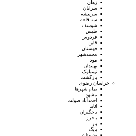
زهان
سرایان
سربیشه
سه قلعه
شوسف
طبس
فردوس
قاین
قهستان
محمدشهر
مود
نهبندان
نیمبلوک
بازگشت
خراسان رضوی
تمام شهر‌ها
مشهد
احمدآباد صولت
انابد
باجگیران
باخرز
بار
بایگ
بجستان