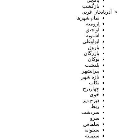
یامچی
بازگشت
آذربایجان غربی
تمام شهر‌ها
ارومیه
آواجیق
اشنویه
ایواوغلی
باروق
بازرگان
بوکان
پلدشت
پیرانشهر
تازه شهر
تکاب
چهاربرج
خوی
دیزج دیز
ربط
سردشت
سرو
سلماس
سیلوانه
سیمینه