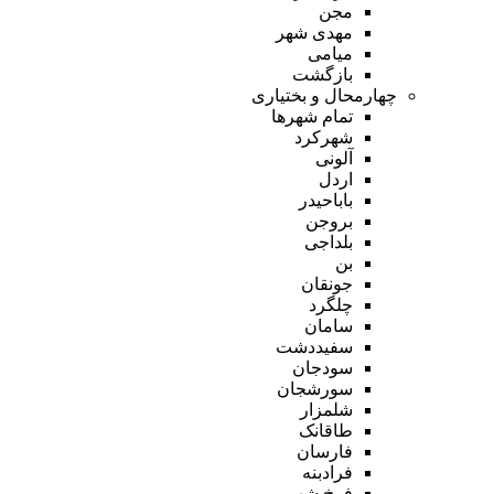
مجن
مهدی شهر
میامی
بازگشت
چهارمحال و بختیاری
تمام شهر‌ها
شهرکرد
آلونی
اردل
باباحیدر
بروجن
بلداجی
بن
جونقان
چلگرد
سامان
سفیددشت
سودجان
سورشجان
شلمزار
طاقانک
فارسان
فرادبنه
فرخ شهر