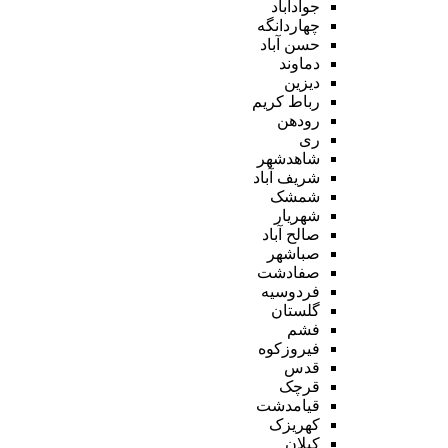
جوادآباد
چهاردانگه
حسن آباد
دماوند
دیزین
رباط کریم
رودهن
ری
شاهدشهر
شریف آباد
شمشک
شهریار
صالح آباد
صباشهر
صفادشت
فردوسیه
گلستان
فشم
فیروزکوه
قدس
قرچک
قیامدشت
کهریزک
کیلان