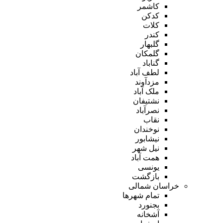
کاشمر
کدکن
کلات
کندر
گلبهار
گلمکان
گناباد
لطف آباد
مزدآوند
ملک آباد
نشتیفان
نصرآباد
نقاب
نوخندان
نیشابور
نیل شهر
همت آباد
یونسی
بازگشت
خراسان شمالی
تمام شهر‌ها
بجنورد
آشخانه