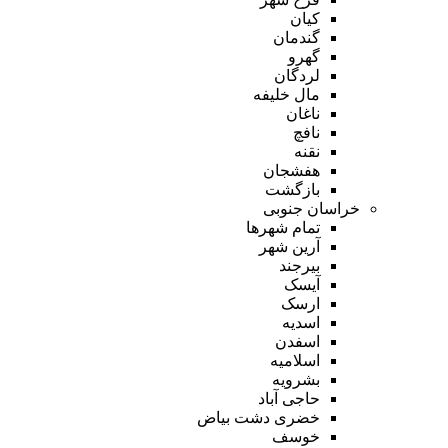
کیان
گندمان
گهرو
لردگان
مال خلیفه
ناغان
نافچ
نقنه
هفشجان
بازگشت
خراسان جنوبی
تمام شهر‌ها
آرین شهر
بیرجند
آیسک
ارسک
اسدیه
اسفدن
اسلامیه
بشرویه
حاجی آباد
خضری دشت بیاض
خوسف