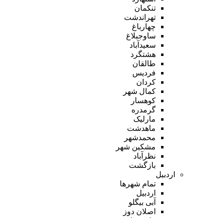
تنکمان
تهراندشت
چهارباغ
ساوجبلاغ
سعیدآباد
هشتگرد
طالقان
فردیس
کردان
کمال شهر
کوهسار
گرمدره
مارلیک
ماهدشت
محمدشهر
مشکین شهر
نظرآباد
بازگشت
اردبیل
تمام شهر‌ها
اردبیل
آبی بیگلو
اصلان دوز