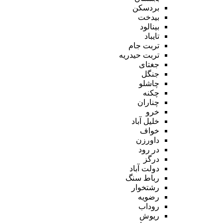
بردسکن
بیدخت
بینالود
تایباد
تربت جام
تربت حیدریه
جغتای
جنگل
چاشلو
چکنه
چناران
خرو
خلیل آباد
خواف
داورزن
در رود
درگز
دولت آباد
رباط سنگ
رشتخوار
رضویه
روداب
ریوش