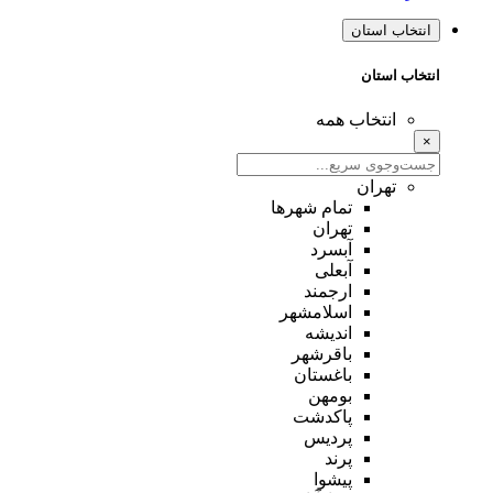
انتخاب استان
انتخاب استان
انتخاب همه
×
تهران
تمام شهر‌ها
تهران
آبسرد
آبعلی
ارجمند
اسلامشهر
اندیشه
باقرشهر
باغستان
بومهن
پاکدشت
پردیس
پرند
پیشوا