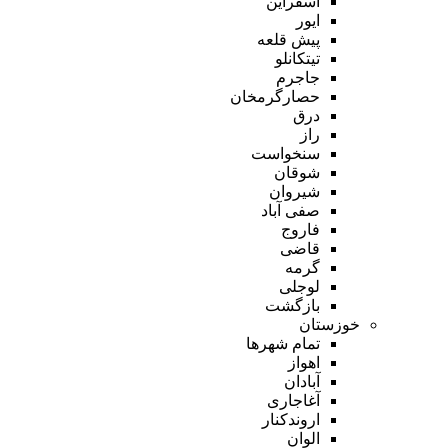
اسفراین
ایور
پیش قلعه
تیتکانلو
جاجرم
حصارگرمخان
درق
راز
سنخواست
شوقان
شیروان
صفی آباد
فاروج
قاضی
گرمه
لوجلی
بازگشت
خوزستان
تمام شهر‌ها
اهواز
آبادان
آغاجاری
اروندکنار
الوان