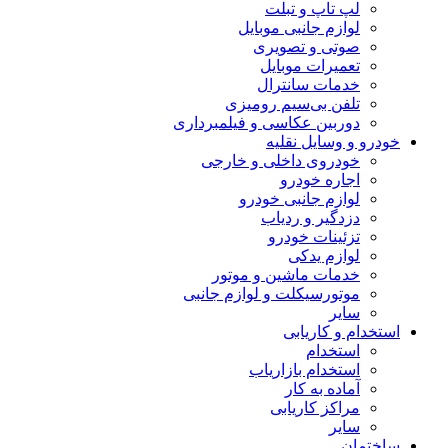
لپ تاپ و تبلت
لوازم جانبی موبایل
صوتی و تصویری
تعمیرات موبایل
خدمات سانترال
تلفن بی‌سیم رومیزی
دوربین عکاسی و فیلمبرداری
خودرو و وسایل نقلیه
خودروی داخلی و خارجی
اجاره خودرو
لوازم جانبی خودرو
دزدگیر و ردیاب
تزئینات خودرو
لوازم یدکی
خدمات ماشین و موتور
موتورسیکلت و لوازم جانبی
سایر
استخدام و کاریابی
استخدام
استخدام بازاریاب
آماده به کار
مراکز کاریابی
سایر
ساختمان