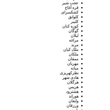
عجب شیر
قره آغاج
کشکسرای
کلوانق
کلیبر
کوزه کنان
گوگان
لیلان
مراغه
مرند
ملک کیان
ملکان
ممقان
مهربان
میانه
نظرکهریزی
هادی شهر
هرگلان
هریس
هشترود
هوراند
وایقان
ورزقان