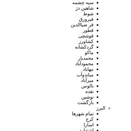
سیه چشمه
شاهین دژ
شوط
فیرورق
قر ضیاالدین
قطور
قوشچی
کشاورز
گردکشانه
ماکو
محمدیار
محمودآباد
مهاباد
میاندوآب
میرآباد
نالوس
نقده
نوشین
بازگشت
البرز
تمام شهر‌ها
کرج
اسارا
اشتهارد