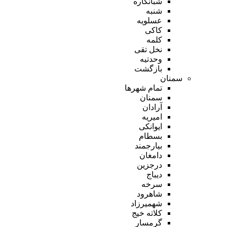
شبانکاره
شنبه
عسلویه
کاکی
کلمه
نخل تقی
وحدتیه
بازگشت
سمنان
تمام شهر‌ها
سمنان
آرادان
امیریه
ایوانکی
بسطام
بیارجمند
دامغان
درجزین
دیباج
سرخه
شاهرود
شهمیرزاد
کلاته خیج
گرمسار