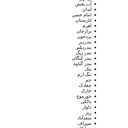
آب پخش
آبدان
امام حسن
انارستان
اهرم
برازجان
بردخون
بندردیر
بندردیلم
بندر ریگ
بندر کنگان
بندر گناوه
بنک
تنگ ارم
جم
چغادک
خارک
خورموج
دالکی
دلوار
ریز
سعدآباد
سیراف