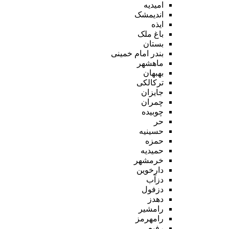
امیدیه
اندیمشک
ایذه
باغ ملک
بستان
بندر امام خمینی
ماهشهر
بهبهان
ترکالکی
جایزان
چمران
چوبیده
حر
حسینیه
حمزه
حمیدیه
خرمشهر
دارخوین
دزآب
دزفول
دهدز
رامشیر
رامهرمز
رفیع