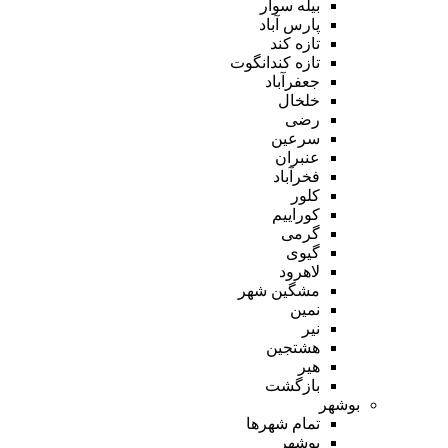
بیله سوار
پارس آباد
تازه کند
تازه کندانگوت
جعفرآباد
خلخال
رضی
سرعین
عنبران
فخرآباد
کلور
کوراییم
گرمی
گیوی
لاهرود
مشگین شهر
نمین
نیر
هشتجین
هیر
بازگشت
بوشهر
تمام شهر‌ها
بوشهر