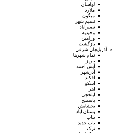
لواسان
ملارد
میگون
نسیم شهر
نصیرآباد
وحیدیه
ورامین
بازگشت
آذربایجان شرقی
تمام شهر‌ها
تبریز
آبش احمد
آذرشهر
آقکند
اسکو
اهر
ایلخچی
باسمنج
بخشایش
بستان آباد
بناب
ناب جدید
ترک