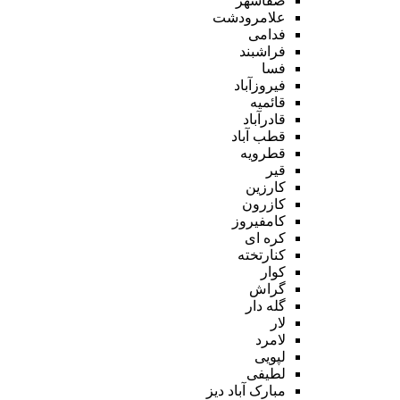
صفاشهر
علامرودشت
فدامی
فراشبند
فسا
فیروزآباد
قائمیه
قادرآباد
قطب آباد
قطرویه
قیر
کارزین
کازرون
کامفیروز
کره ای
کنارتخته
کوار
گراش
گله دار
لار
لامرد
لپویی
لطیفی
مبارک آباد دیز