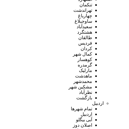
تنکمان
تهراندشت
چهارباغ
ساوجبلاغ
سعیدآباد
هشتگرد
طالقان
فردیس
کردان
کمال شهر
کوهسار
گرمدره
مارلیک
ماهدشت
محمدشهر
مشکین شهر
نظرآباد
بازگشت
اردبیل
تمام شهر‌ها
اردبیل
آبی بیگلو
اصلان دوز