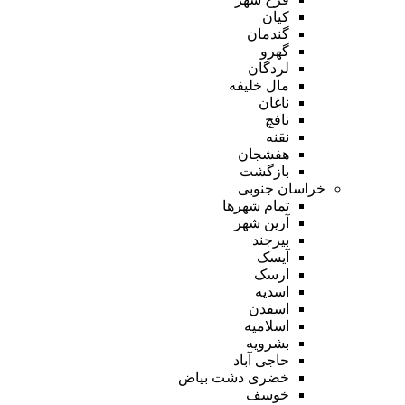
کیان
گندمان
گهرو
لردگان
مال خلیفه
ناغان
نافچ
نقنه
هفشجان
بازگشت
خراسان جنوبی
تمام شهر‌ها
آرین شهر
بیرجند
آیسک
ارسک
اسدیه
اسفدن
اسلامیه
بشرویه
حاجی آباد
خضری دشت بیاض
خوسف