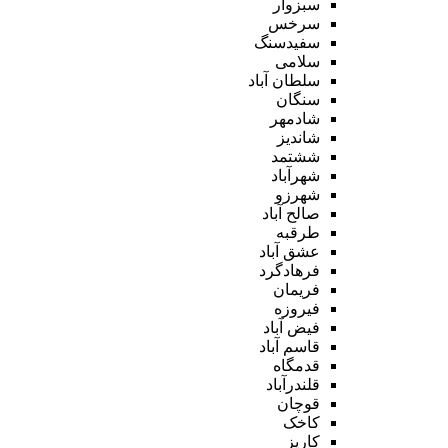
سبزوار
سرخس
سفیدسنگ
سلامی
سلطان آباد
سنگان
شادمهر
شاندیز
ششتمد
شهرآباد
شهرزو
صالح آباد
طرقبه
عشق آباد
فرهادگرد
فریمان
فیروزه
فیض آباد
قاسم آباد
قدمگاه
قلندرآباد
قوچان
کاخک
کاریز