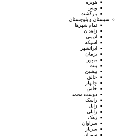
هویزه
ویس
بازگشت
سیستان و بلوچستان
تمام شهر‌ها
زاهدان
ادیمی
اسپکه
ایرانشهر
بزمان
بمپور
بنت
پیشین
جالق
چابهار
خاش
دوست محمد
راسک
زابل
زابلی
زهک
سراوان
سرباز
سوران