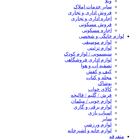
ویلا
سایر خدمات املاک
فروش اداری و تجاری
اجاره اداری و تجاری
فروش مسکونی
اجاره مسکونی
لوازم خانگی و شخصی
لوازم موسیقی
لوازم تزئینی
سیسمونی / لوازم کودک
لوازم اداری فروشگاهی
تصفیه آب و هوا
کیف و کفش
مجله و کتاب
پوشاک
کالای خواب
فرش / گلیم / قالیچه
لوازم چوبی / مبلمان
لوازم برقی و گازی
اسباب بازی
سایر
لوازم ورزشی
لوازم خانه و آشپزخانه
متفرقه