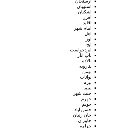
ارسنجان
استهبان
اشکنان
افزر
اقلید
امام شهر
اهل
اوز
ایج
ایزدخواست
باب انار
بالاده
بنارویه
بهمن
بوانات
بیرم
بیضا
جنت شهر
جهرم
جویم
حسن آباد
خان زنیان
خاوران
خرامه