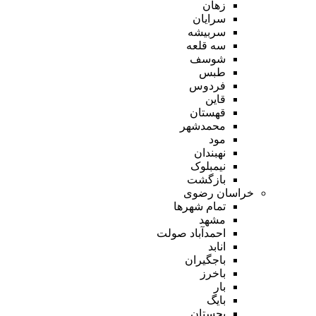
زهان
سرایان
سربیشه
سه قلعه
شوسف
طبس
فردوس
قاین
قهستان
محمدشهر
مود
نهبندان
نیمبلوک
بازگشت
خراسان رضوی
تمام شهر‌ها
مشهد
احمدآباد صولت
انابد
باجگیران
باخرز
بار
بایگ
بجستان