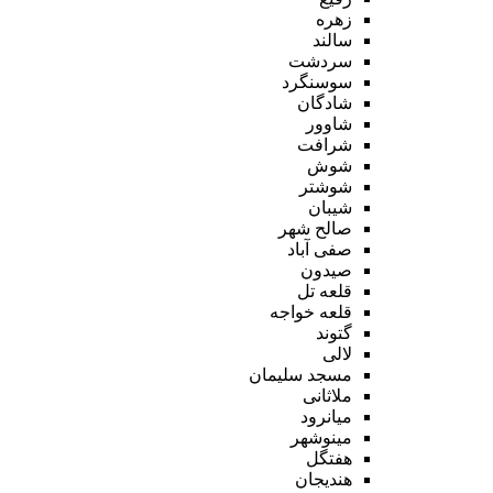
زهره
سالند
سردشت
سوسنگرد
شادگان
شاوور
شرافت
شوش
شوشتر
شیبان
صالح شهر
صفی آباد
صیدون
قلعه تل
قلعه خواجه
گتوند
لالی
مسجد سلیمان
ملاثانی
میانرود
مینوشهر
هفتگل
هندیجان