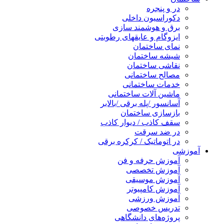
در و پنجره
دکوراسیون داخلی
برق و هوشمند سازی
ایزوگام و عایقهای رطوبتی
نمای ساختمان
شیشه ساختمان
نقاشی ساختمان
مصالح ساختمانی
خدمات ساختمانی
ماشین آلات ساختمانی
آسانسور /پله برقی /بالابر
بازسازی ساختمان
سقف کاذب / دیوار کاذب
در ضد سرقت
در اتوماتیک / کرکره برقی
آموزشی
آموزش حرفه و فن
آموزش تخصصی
آموزش موسیقی
آموزش کامپیوتر
آموزش ورزشی
تدریس خصوصی
پروژه‌های دانشگاهی