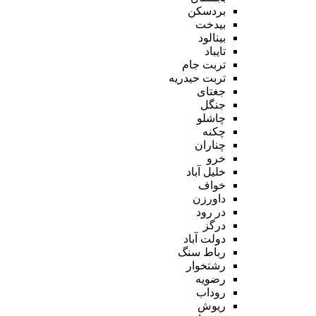
بردسکن
بیدخت
بینالود
تایباد
تربت جام
تربت حیدریه
جغتای
جنگل
چاشلو
چکنه
چناران
خرو
خلیل آباد
خواف
داورزن
در رود
درگز
دولت آباد
رباط سنگ
رشتخوار
رضویه
روداب
ریوش