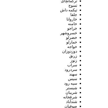
ترکمانچای
تسوج
تیکمه داش
جلفا
خاروانا
خامنه
خراجو
خسروشهر
خضرلو
خمارلو
خواجه
دوزدوزان
زرنق
زنوز
سراب
سردرود
سهند
سیس
سیه رود
شبستر
شربیان
شرفخانه
شندآباد
صوفیان