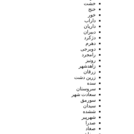
خشت
خنج
خور
داراب
داریان
دبیران
دژکرد
دهرم
دوبرجی
رامجرد
رونیز
زاهدشهر
زرقان
زرین دشت
سده
سروستان
سعادت شهر
سورمق
سیدان
ششده
شهرپیر
صدرا
صغاد