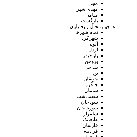
مجن
مهدی شهر
میامی
بازگشت
چهارمحال و بختیاری
تمام شهر‌ها
شهرکرد
آلونی
اردل
باباحیدر
بروجن
بلداجی
بن
جونقان
چلگرد
سامان
سفیددشت
سودجان
سورشجان
شلمزار
طاقانک
فارسان
فرادبنه
فرخ شهر