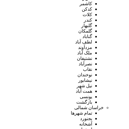
کاشمر
کدکن
کلات
کندر
گلبهار
گلمکان
گناباد
لطف آباد
مزدآوند
ملک آباد
نشتیفان
نصرآباد
نقاب
نوخندان
نیشابور
نیل شهر
همت آباد
یونسی
بازگشت
خراسان شمالی
تمام شهر‌ها
بجنورد
آشخانه