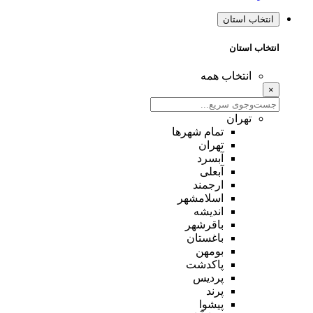
انتخاب استان
انتخاب استان
انتخاب همه
×
تهران
تمام شهر‌ها
تهران
آبسرد
آبعلی
ارجمند
اسلامشهر
اندیشه
باقرشهر
باغستان
بومهن
پاکدشت
پردیس
پرند
پیشوا