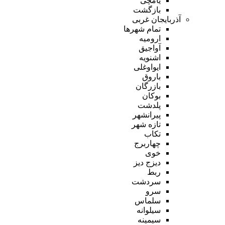
یامچی
بازگشت
آذربایجان غربی
تمام شهر‌ها
ارومیه
آواجیق
اشنویه
ایواوغلی
باروق
بازرگان
بوکان
پلدشت
پیرانشهر
تازه شهر
تکاب
چهاربرج
خوی
دیزج دیز
ربط
سردشت
سرو
سلماس
سیلوانه
سیمینه