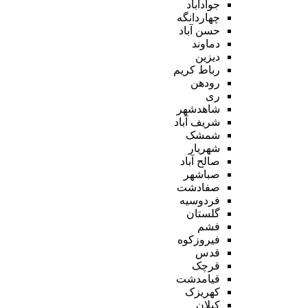
جوادآباد
چهاردانگه
حسن آباد
دماوند
دیزین
رباط کریم
رودهن
ری
شاهدشهر
شریف آباد
شمشک
شهریار
صالح آباد
صباشهر
صفادشت
فردوسیه
گلستان
فشم
فیروزکوه
قدس
قرچک
قیامدشت
کهریزک
کیلان