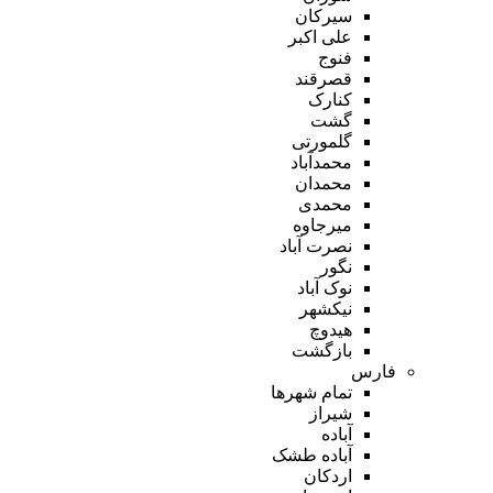
سیرکان
علی اکبر
فنوج
قصرقند
کنارک
گشت
گلمورتی
محمدآباد
محمدان
محمدی
میرجاوه
نصرت آباد
نگور
نوک آباد
نیکشهر
هیدوچ
بازگشت
فارس
تمام شهر‌ها
شیراز
آباده
آباده طشک
اردکان