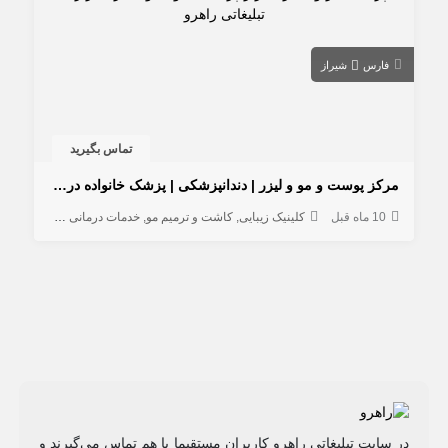
فارس
شیراز
تماس بگیرید
مرکز پوست و مو و لیزر | دندانپزشکی | پزشک خانواده در والفجر شیراز
10 ماه قبل
کلینیک زیبایی
کاشت و ترمیم مو
خدمات درمانی و مراقبتی
خد
در سایت تبلیغاتی راهرو کاربران مستقیما با هم تماس می‌گیرند و