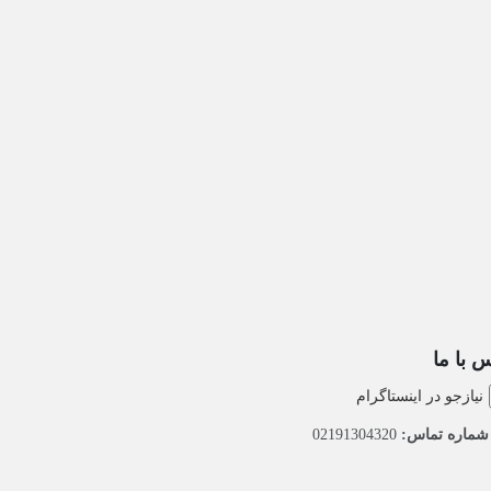
 با ما
نیازجو در اینستاگرام
ماره تماس:
02191304320