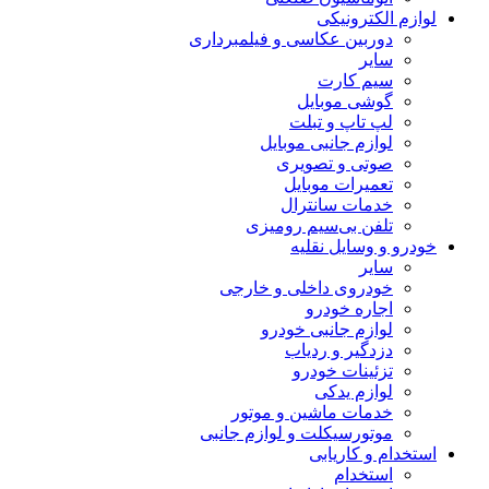
لوازم الکترونیکی
دوربین عکاسی و فیلمبرداری
سایر
سیم کارت
گوشی موبایل
لپ تاپ و تبلت
لوازم جانبی موبایل
صوتی و تصویری
تعمیرات موبایل
خدمات سانترال
تلفن بی‌سیم رومیزی
خودرو و وسایل نقلیه
سایر
خودروی داخلی و خارجی
اجاره خودرو
لوازم جانبی خودرو
دزدگیر و ردیاب
تزئینات خودرو
لوازم یدکی
خدمات ماشین و موتور
موتورسیکلت و لوازم جانبی
استخدام و کاریابی
استخدام