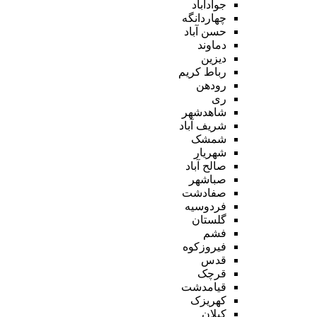
جوادآباد
چهاردانگه
حسن آباد
دماوند
دیزین
رباط کریم
رودهن
ری
شاهدشهر
شریف آباد
شمشک
شهریار
صالح آباد
صباشهر
صفادشت
فردوسیه
گلستان
فشم
فیروزکوه
قدس
قرچک
قیامدشت
کهریزک
کیلان