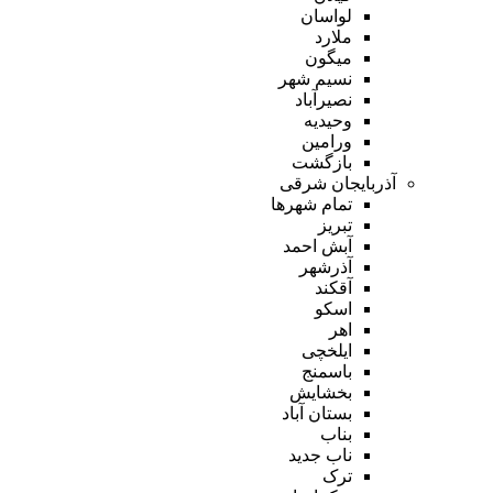
لواسان
ملارد
میگون
نسیم شهر
نصیرآباد
وحیدیه
ورامین
بازگشت
آذربایجان شرقی
تمام شهر‌ها
تبریز
آبش احمد
آذرشهر
آقکند
اسکو
اهر
ایلخچی
باسمنج
بخشایش
بستان آباد
بناب
ناب جدید
ترک