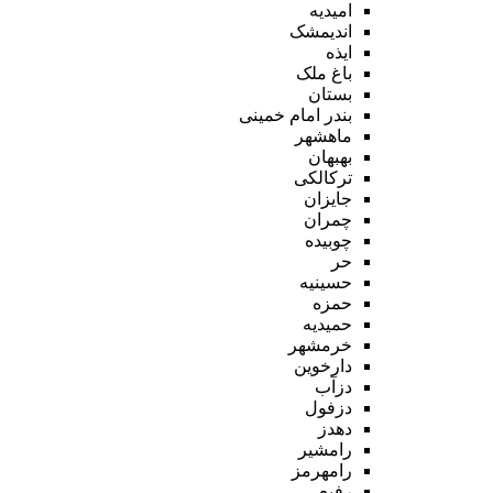
امیدیه
اندیمشک
ایذه
باغ ملک
بستان
بندر امام خمینی
ماهشهر
بهبهان
ترکالکی
جایزان
چمران
چوبیده
حر
حسینیه
حمزه
حمیدیه
خرمشهر
دارخوین
دزآب
دزفول
دهدز
رامشیر
رامهرمز
رفیع