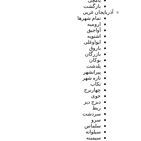
یامچی
بازگشت
آذربایجان غربی
تمام شهر‌ها
ارومیه
آواجیق
اشنویه
ایواوغلی
باروق
بازرگان
بوکان
پلدشت
پیرانشهر
تازه شهر
تکاب
چهاربرج
خوی
دیزج دیز
ربط
سردشت
سرو
سلماس
سیلوانه
سیمینه