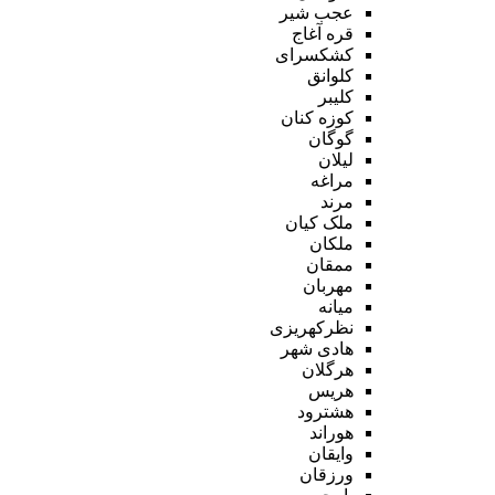
عجب شیر
قره آغاج
کشکسرای
کلوانق
کلیبر
کوزه کنان
گوگان
لیلان
مراغه
مرند
ملک کیان
ملکان
ممقان
مهربان
میانه
نظرکهریزی
هادی شهر
هرگلان
هریس
هشترود
هوراند
وایقان
ورزقان