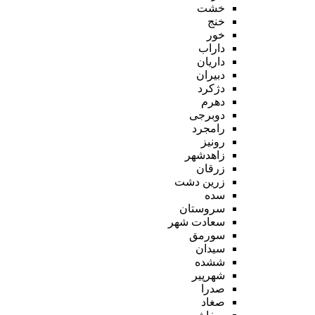
خشت
خنج
خور
داراب
داریان
دبیران
دژکرد
دهرم
دوبرجی
رامجرد
رونیز
زاهدشهر
زرقان
زرین دشت
سده
سروستان
سعادت شهر
سورمق
سیدان
ششده
شهرپیر
صدرا
صغاد