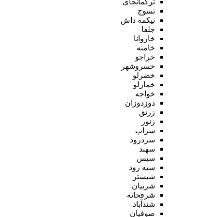
ترکمانچای
تسوج
تیکمه داش
جلفا
خاروانا
خامنه
خراجو
خسروشهر
خضرلو
خمارلو
خواجه
دوزدوزان
زرنق
زنوز
سراب
سردرود
سهند
سیس
سیه رود
شبستر
شربیان
شرفخانه
شندآباد
صوفیان