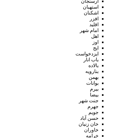
ارسنجان
استهبان
اشکنان
افزر
اقلید
امام شهر
اهل
اوز
ایج
ایزدخواست
باب انار
بالاده
بنارویه
بهمن
بوانات
بیرم
بیضا
جنت شهر
جهرم
جویم
حسن آباد
خان زنیان
خاوران
خرامه