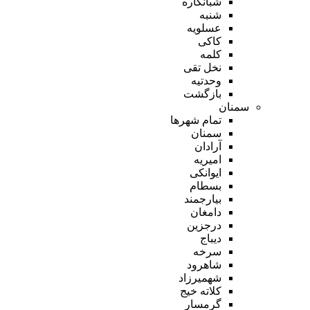
شبانکاره
شنبه
عسلویه
کاکی
کلمه
نخل تقی
وحدتیه
بازگشت
سمنان
تمام شهر‌ها
سمنان
آرادان
امیریه
ایوانکی
بسطام
بیارجمند
دامغان
درجزین
دیباج
سرخه
شاهرود
شهمیرزاد
کلاته خیج
گرمسار