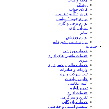
مجله و کتاب
پوشاک
کالای خواب
فرش / گلیم / قالیچه
لوازم چوبی / مبلمان
لوازم برقی و گازی
اسباب بازی
سایر
لوازم ورزشی
لوازم خانه و آشپزخانه
خدمات
خدمات ورزشی
خدمات ماشین های اداری
هنری
خدمات مالی و حسابداری
واردات و صادرات
ثبت شرکت و برند
چاپ و تبلیغات
آتلیه عکاسی
تعمیر لوازم
خدمات اداری
تفریح و سرگرمی
خدمات بازرگانی
سیستم امنیتی و حفاظتی