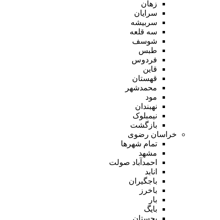
زهان
سرایان
سربیشه
سه قلعه
شوسف
طبس
فردوس
قاین
قهستان
محمدشهر
مود
نهبندان
نیمبلوک
بازگشت
خراسان رضوی
تمام شهر‌ها
مشهد
احمدآباد صولت
انابد
باجگیران
باخرز
بار
بایگ
بجستان