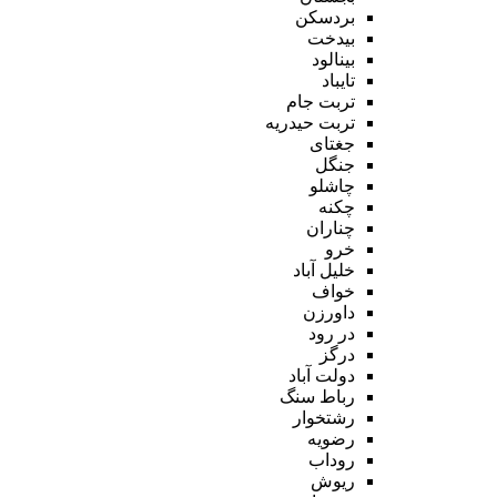
بردسکن
بیدخت
بینالود
تایباد
تربت جام
تربت حیدریه
جغتای
جنگل
چاشلو
چکنه
چناران
خرو
خلیل آباد
خواف
داورزن
در رود
درگز
دولت آباد
رباط سنگ
رشتخوار
رضویه
روداب
ریوش