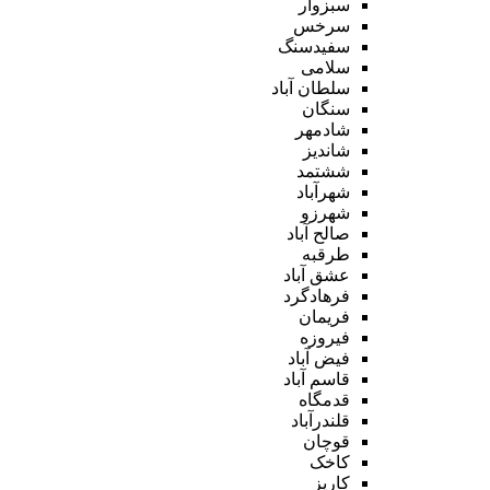
سبزوار
سرخس
سفیدسنگ
سلامی
سلطان آباد
سنگان
شادمهر
شاندیز
ششتمد
شهرآباد
شهرزو
صالح آباد
طرقبه
عشق آباد
فرهادگرد
فریمان
فیروزه
فیض آباد
قاسم آباد
قدمگاه
قلندرآباد
قوچان
کاخک
کاریز