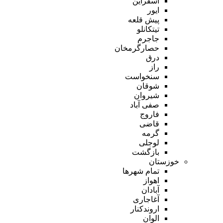
اسفراین
ایور
پیش قلعه
تیتکانلو
جاجرم
حصارگرمخان
درق
راز
سنخواست
شوقان
شیروان
صفی آباد
فاروج
قاضی
گرمه
لوجلی
بازگشت
خوزستان
تمام شهر‌ها
اهواز
آبادان
آغاجاری
اروندکنار
الوان