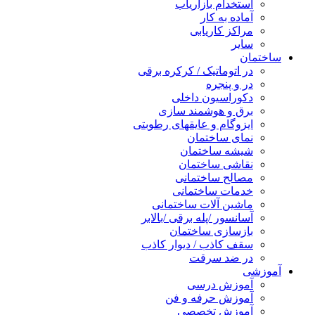
استخدام بازاریاب
آماده به کار
مراکز کاریابی
سایر
ساختمان
در اتوماتیک / کرکره برقی
در و پنجره
دکوراسیون داخلی
برق و هوشمند سازی
ایزوگام و عایقهای رطوبتی
نمای ساختمان
شیشه ساختمان
نقاشی ساختمان
مصالح ساختمانی
خدمات ساختمانی
ماشین آلات ساختمانی
آسانسور /پله برقی /بالابر
بازسازی ساختمان
سقف کاذب / دیوار کاذب
در ضد سرقت
آموزشی
آموزش درسی
آموزش حرفه و فن
آموزش تخصصی