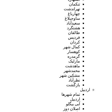
تنکمان
تهراندشت
چهارباغ
ساوجبلاغ
سعیدآباد
هشتگرد
طالقان
فردیس
کردان
کمال شهر
کوهسار
گرمدره
مارلیک
ماهدشت
محمدشهر
مشکین شهر
نظرآباد
بازگشت
اردبیل
تمام شهر‌ها
اردبیل
آبی بیگلو
اصلان دوز