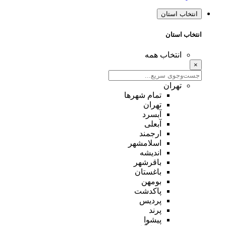
انتخاب استان
انتخاب استان
انتخاب همه
×
تهران
تمام شهر‌ها
تهران
آبسرد
آبعلی
ارجمند
اسلامشهر
اندیشه
باقرشهر
باغستان
بومهن
پاکدشت
پردیس
پرند
پیشوا