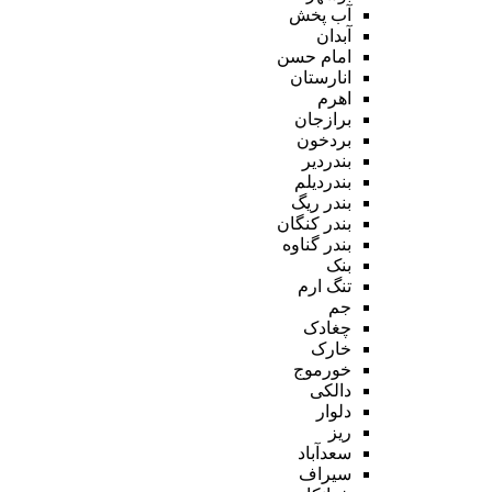
آب پخش
آبدان
امام حسن
انارستان
اهرم
برازجان
بردخون
بندردیر
بندردیلم
بندر ریگ
بندر کنگان
بندر گناوه
بنک
تنگ ارم
جم
چغادک
خارک
خورموج
دالکی
دلوار
ریز
سعدآباد
سیراف