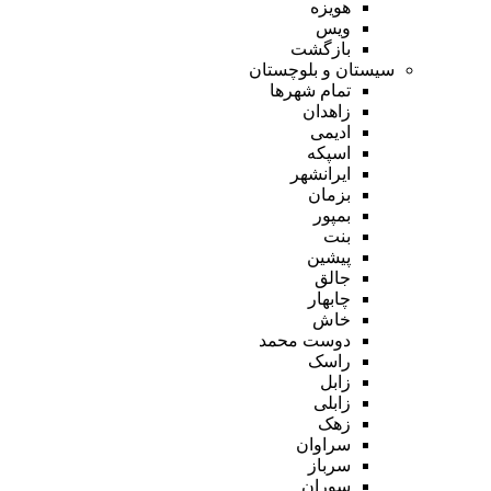
هویزه
ویس
بازگشت
سیستان و بلوچستان
تمام شهر‌ها
زاهدان
ادیمی
اسپکه
ایرانشهر
بزمان
بمپور
بنت
پیشین
جالق
چابهار
خاش
دوست محمد
راسک
زابل
زابلی
زهک
سراوان
سرباز
سوران