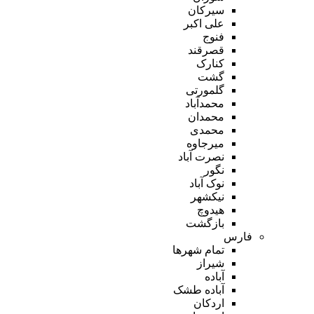
سیرکان
علی اکبر
فنوج
قصرقند
کنارک
گشت
گلمورتی
محمدآباد
محمدان
محمدی
میرجاوه
نصرت آباد
نگور
نوک آباد
نیکشهر
هیدوچ
بازگشت
فارس
تمام شهر‌ها
شیراز
آباده
آباده طشک
اردکان