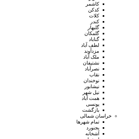
کاشمر
کدکن
کلات
کندر
گلبهار
گلمکان
گناباد
لطف آباد
مزدآوند
ملک آباد
نشتیفان
نصرآباد
نقاب
نوخندان
نیشابور
نیل شهر
همت آباد
یونسی
بازگشت
خراسان شمالی
تمام شهر‌ها
بجنورد
آشخانه