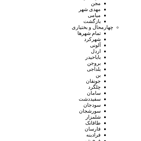
مجن
مهدی شهر
میامی
بازگشت
چهارمحال و بختیاری
تمام شهر‌ها
شهرکرد
آلونی
اردل
باباحیدر
بروجن
بلداجی
بن
جونقان
چلگرد
سامان
سفیددشت
سودجان
سورشجان
شلمزار
طاقانک
فارسان
فرادبنه
فرخ شهر