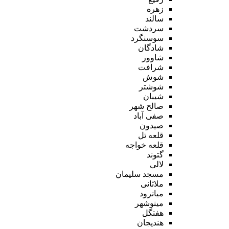
زهره
سالند
سردشت
سوسنگرد
شادگان
شاوور
شرافت
شوش
شوشتر
شیبان
صالح شهر
صفی آباد
صیدون
قلعه تل
قلعه خواجه
گتوند
لالی
مسجد سلیمان
ملاثانی
میانرود
مینوشهر
هفتگل
هندیجان