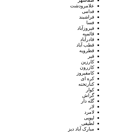
صفاشهر
علامرودشت
فدامی
فراشبند
فسا
فیروزآباد
قائمیه
قادرآباد
قطب آباد
قطرویه
قیر
کارزین
کازرون
کامفیروز
کره ای
کنارتخته
کوار
گراش
گله دار
لار
لامرد
لپویی
لطیفی
مبارک آباد دیز