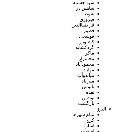
سیه چشمه
شاهین دژ
شوط
فیرورق
قر ضیاالدین
قطور
قوشچی
کشاورز
گردکشانه
ماکو
محمدیار
محمودآباد
مهاباد
میاندوآب
میرآباد
نالوس
نقده
نوشین
بازگشت
البرز
تمام شهر‌ها
کرج
اسارا
اشتهارد