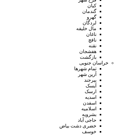
کیان
گندمان
گهرو
لردگان
مال خلیفه
ناغان
نافچ
نقنه
هفشجان
بازگشت
خراسان جنوبی
تمام شهر‌ها
آرین شهر
بیرجند
آیسک
ارسک
اسدیه
اسفدن
اسلامیه
بشرویه
حاجی آباد
خضری دشت بیاض
خوسف