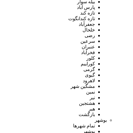
بیله سوار
پارس آباد
تازه کند
تازه کندانگوت
جعفرآباد
خلخال
رضی
سرعین
عنبران
فخرآباد
کلور
کوراییم
گرمی
گیوی
لاهرود
مشگین شهر
نمین
نیر
هشتجین
هیر
بازگشت
بوشهر
تمام شهر‌ها
بوشهر