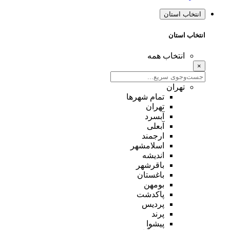
انتخاب استان
انتخاب استان
انتخاب همه
×
تهران
تمام شهر‌ها
تهران
آبسرد
آبعلی
ارجمند
اسلامشهر
اندیشه
باقرشهر
باغستان
بومهن
پاکدشت
پردیس
پرند
پیشوا