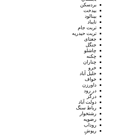
بردسکن
بیدخت
بینالود
تایباد
تربت جام
تربت حیدریه
جغتای
جنگل
چاشلو
چکنه
چناران
خرو
خلیل آباد
خواف
داورزن
در رود
درگز
دولت آباد
رباط سنگ
رشتخوار
رضویه
روداب
ریوش