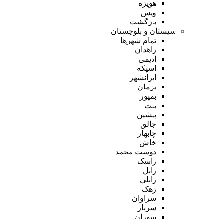
هویزه
ویس
بازگشت
سیستان و بلوچستان
تمام شهر‌ها
زاهدان
ادیمی
اسپکه
ایرانشهر
بزمان
بمپور
بنت
پیشین
جالق
چابهار
خاش
دوست محمد
راسک
زابل
زابلی
زهک
سراوان
سرباز
سوران