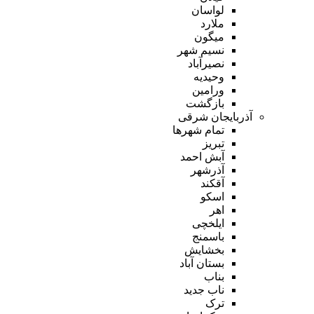
لواسان
ملارد
میگون
نسیم شهر
نصیرآباد
وحیدیه
ورامین
بازگشت
آذربایجان شرقی
تمام شهر‌ها
تبریز
آبش احمد
آذرشهر
آقکند
اسکو
اهر
ایلخچی
باسمنج
بخشایش
بستان آباد
بناب
ناب جدید
ترک