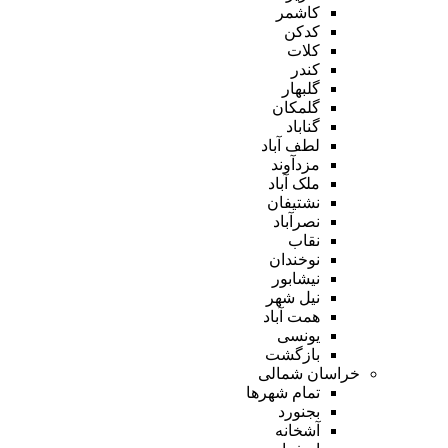
کاشمر
کدکن
کلات
کندر
گلبهار
گلمکان
گناباد
لطف آباد
مزدآوند
ملک آباد
نشتیفان
نصرآباد
نقاب
نوخندان
نیشابور
نیل شهر
همت آباد
یونسی
بازگشت
خراسان شمالی
تمام شهر‌ها
بجنورد
آشخانه