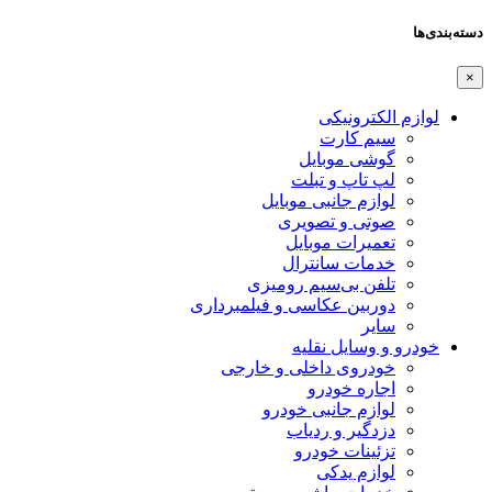
دسته‌بندی‌ها
×
لوازم الکترونیکی
سیم کارت
گوشی موبایل
لپ تاپ و تبلت
لوازم جانبی موبایل
صوتی و تصویری
تعمیرات موبایل
خدمات سانترال
تلفن بی‌سیم رومیزی
دوربین عکاسی و فیلمبرداری
سایر
خودرو و وسایل نقلیه
خودروی داخلی و خارجی
اجاره خودرو
لوازم جانبی خودرو
دزدگیر و ردیاب
تزئینات خودرو
لوازم یدکی