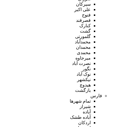
سیرکان
علی اکبر
فنوج
قصرقند
کنارک
گشت
گلمورتی
محمدآباد
محمدان
محمدی
میرجاوه
نصرت آباد
نگور
نوک آباد
نیکشهر
هیدوچ
بازگشت
فارس
تمام شهر‌ها
شیراز
آباده
آباده طشک
اردکان