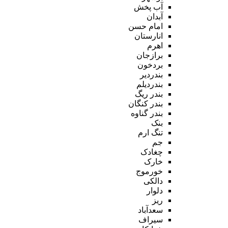
آب پخش
آبدان
امام حسن
انارستان
اهرم
برازجان
بردخون
بندردیر
بندردیلم
بندر ریگ
بندر کنگان
بندر گناوه
بنک
تنگ ارم
جم
چغادک
خارک
خورموج
دالکی
دلوار
ریز
سعدآباد
سیراف