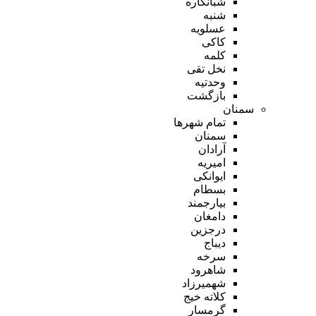
شبانکاره
شنبه
عسلویه
کاکی
کلمه
نخل تقی
وحدتیه
بازگشت
سمنان
تمام شهر‌ها
سمنان
آرادان
امیریه
ایوانکی
بسطام
بیارجمند
دامغان
درجزین
دیباج
سرخه
شاهرود
شهمیرزاد
کلاته خیج
گرمسار