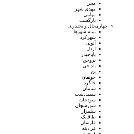
مجن
مهدی شهر
میامی
بازگشت
چهارمحال و بختیاری
تمام شهر‌ها
شهرکرد
آلونی
اردل
باباحیدر
بروجن
بلداجی
بن
جونقان
چلگرد
سامان
سفیددشت
سودجان
سورشجان
شلمزار
طاقانک
فارسان
فرادبنه
فرخ شهر