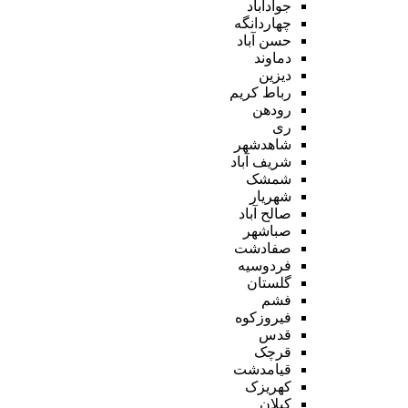
جوادآباد
چهاردانگه
حسن آباد
دماوند
دیزین
رباط کریم
رودهن
ری
شاهدشهر
شریف آباد
شمشک
شهریار
صالح آباد
صباشهر
صفادشت
فردوسیه
گلستان
فشم
فیروزکوه
قدس
قرچک
قیامدشت
کهریزک
کیلان