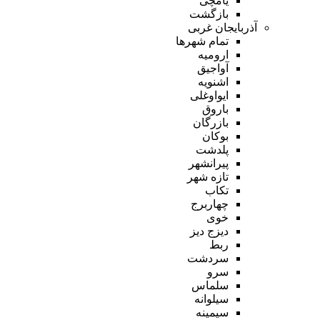
یامچی
بازگشت
آذربایجان غربی
تمام شهر‌ها
ارومیه
آواجیق
اشنویه
ایواوغلی
باروق
بازرگان
بوکان
پلدشت
پیرانشهر
تازه شهر
تکاب
چهاربرج
خوی
دیزج دیز
ربط
سردشت
سرو
سلماس
سیلوانه
سیمینه