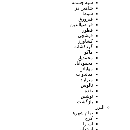
سیه چشمه
شاهین دژ
شوط
فیرورق
قر ضیاالدین
قطور
قوشچی
کشاورز
گردکشانه
ماکو
محمدیار
محمودآباد
مهاباد
میاندوآب
میرآباد
نالوس
نقده
نوشین
بازگشت
البرز
تمام شهر‌ها
کرج
اسارا
اشتهارد