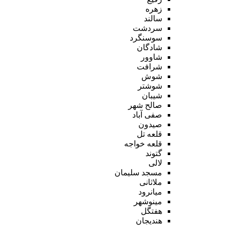
زهره
سالند
سردشت
سوسنگرد
شادگان
شاوور
شرافت
شوش
شوشتر
شیبان
صالح شهر
صفی آباد
صیدون
قلعه تل
قلعه خواجه
گتوند
لالی
مسجد سلیمان
ملاثانی
میانرود
مینوشهر
هفتگل
هندیجان