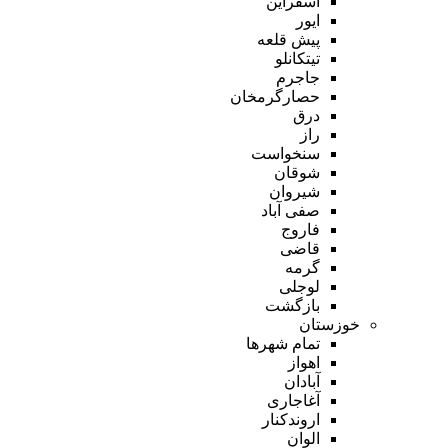
اسفراین
ایور
پیش قلعه
تیتکانلو
جاجرم
حصارگرمخان
درق
راز
سنخواست
شوقان
شیروان
صفی آباد
فاروج
قاضی
گرمه
لوجلی
بازگشت
خوزستان
تمام شهر‌ها
اهواز
آبادان
آغاجاری
اروندکنار
الوان