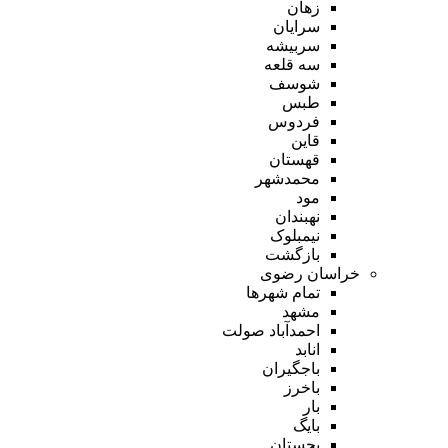
زهان
سرایان
سربیشه
سه قلعه
شوسف
طبس
فردوس
قاین
قهستان
محمدشهر
مود
نهبندان
نیمبلوک
بازگشت
خراسان رضوی
تمام شهر‌ها
مشهد
احمدآباد صولت
انابد
باجگیران
باخرز
بار
بایگ
بجستان