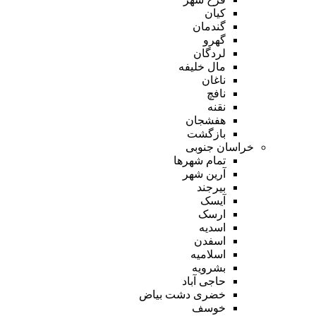
کیان
گندمان
گهرو
لردگان
مال خلیفه
ناغان
نافچ
نقنه
هفشجان
بازگشت
خراسان جنوبی
تمام شهر‌ها
آرین شهر
بیرجند
آیسک
ارسک
اسدیه
اسفدن
اسلامیه
بشرویه
حاجی آباد
خضری دشت بیاض
خوسف