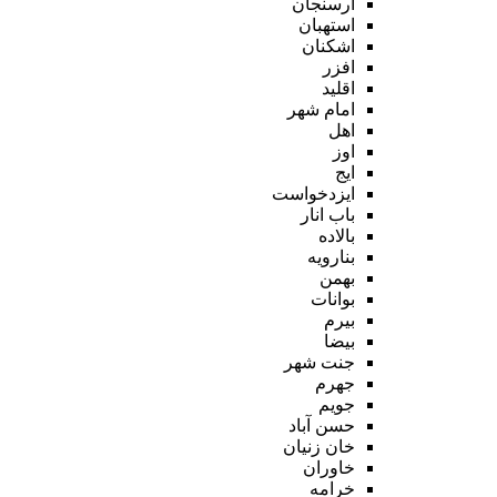
ارسنجان
استهبان
اشکنان
افزر
اقلید
امام شهر
اهل
اوز
ایج
ایزدخواست
باب انار
بالاده
بنارویه
بهمن
بوانات
بیرم
بیضا
جنت شهر
جهرم
جویم
حسن آباد
خان زنیان
خاوران
خرامه