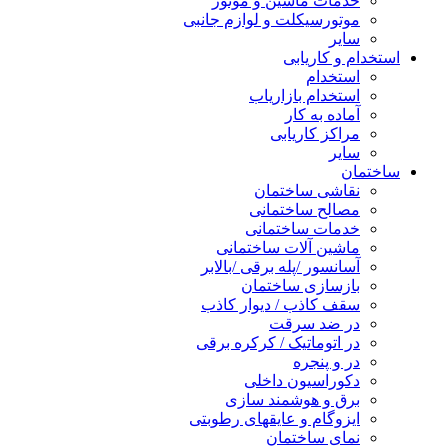
خدمات ماشین و موتور
موتورسیکلت و لوازم جانبی
سایر
استخدام و کاریابی
استخدام
استخدام بازاریاب
آماده به کار
مراکز کاریابی
سایر
ساختمان
نقاشی ساختمان
مصالح ساختمانی
خدمات ساختمانی
ماشین آلات ساختمانی
آسانسور /پله برقی /بالابر
بازسازی ساختمان
سقف کاذب / دیوار کاذب
در ضد سرقت
در اتوماتیک / کرکره برقی
در و پنجره
دکوراسیون داخلی
برق و هوشمند سازی
ایزوگام و عایقهای رطوبتی
نمای ساختمان