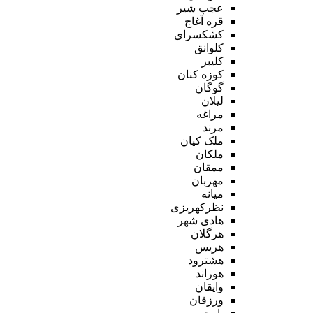
عجب شیر
قره آغاج
کشکسرای
کلوانق
کلیبر
کوزه کنان
گوگان
لیلان
مراغه
مرند
ملک کیان
ملکان
ممقان
مهربان
میانه
نظرکهریزی
هادی شهر
هرگلان
هریس
هشترود
هوراند
وایقان
ورزقان