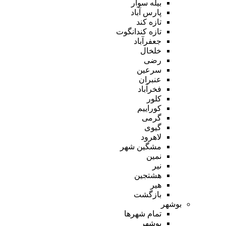
بیله سوار
پارس آباد
تازه کند
تازه کندانگوت
جعفرآباد
خلخال
رضی
سرعین
عنبران
فخرآباد
کلور
کوراییم
گرمی
گیوی
لاهرود
مشگین شهر
نمین
نیر
هشتجین
هیر
بازگشت
بوشهر
تمام شهر‌ها
بوشهر