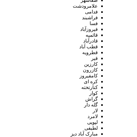
صفاشهر
علامرودشت
فدامی
فراشبند
فسا
فیروزآباد
قائمیه
قادرآباد
قطب آباد
قطرویه
قیر
کارزین
کازرون
کامفیروز
کره ای
کنارتخته
کوار
گراش
گله دار
لار
لامرد
لپویی
لطیفی
مبارک آباد دیز