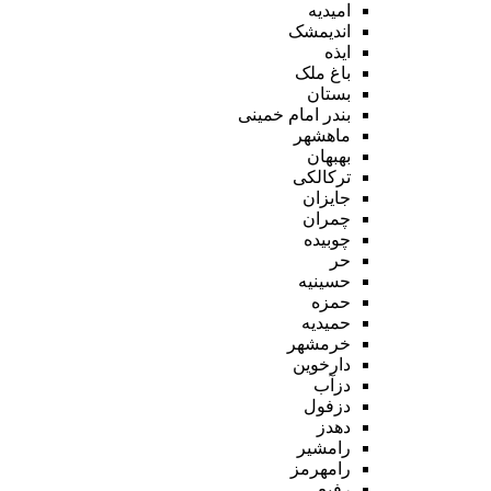
امیدیه
اندیمشک
ایذه
باغ ملک
بستان
بندر امام خمینی
ماهشهر
بهبهان
ترکالکی
جایزان
چمران
چوبیده
حر
حسینیه
حمزه
حمیدیه
خرمشهر
دارخوین
دزآب
دزفول
دهدز
رامشیر
رامهرمز
رفیع