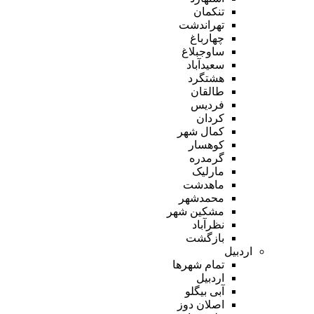
تنکمان
تهراندشت
چهارباغ
ساوجبلاغ
سعیدآباد
هشتگرد
طالقان
فردیس
کردان
کمال شهر
کوهسار
گرمدره
مارلیک
ماهدشت
محمدشهر
مشکین شهر
نظرآباد
بازگشت
اردبیل
تمام شهر‌ها
اردبیل
آبی بیگلو
اصلان دوز