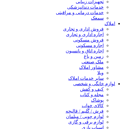
تجهیزات زیبایی
خدمات دندانپزشکی
خدمات درمانی و مراقبتی
سمعک
املاک
فروش اداری و تجاری
اجاره اداری و تجاری
فروش مسکونی
اجاره مسکونی
اجاره اتاق و پانسیون
زمین و باغ
ملک صنعتی
مشاور املاک
ویلا
سایر خدمات املاک
لوازم خانگی و شخصی
کیف و کفش
مجله و کتاب
پوشاک
کالای خواب
فرش / گلیم / قالیچه
لوازم چوبی / مبلمان
لوازم برقی و گازی
اسباب بازی