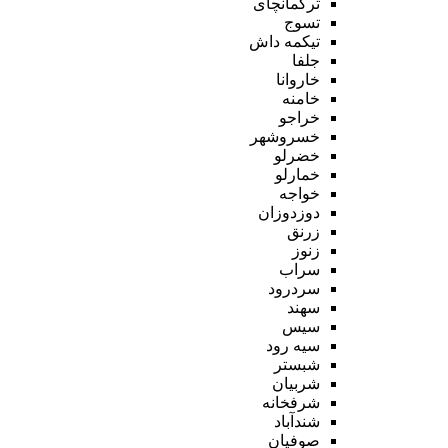
ترکمانچای
تسوج
تیکمه داش
جلفا
خاروانا
خامنه
خراجو
خسروشهر
خضرلو
خمارلو
خواجه
دوزدوزان
زرنق
زنوز
سراب
سردرود
سهند
سیس
سیه رود
شبستر
شربیان
شرفخانه
شندآباد
صوفیان