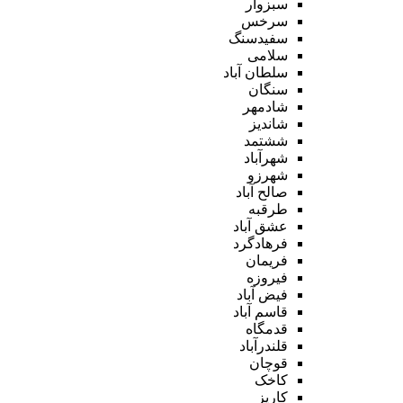
سبزوار
سرخس
سفیدسنگ
سلامی
سلطان آباد
سنگان
شادمهر
شاندیز
ششتمد
شهرآباد
شهرزو
صالح آباد
طرقبه
عشق آباد
فرهادگرد
فریمان
فیروزه
فیض آباد
قاسم آباد
قدمگاه
قلندرآباد
قوچان
کاخک
کاریز