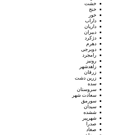
خشت
خنج
خور
داراب
داریان
دبیران
دژکرد
دهرم
دوبرجی
رامجرد
رونیز
زاهدشهر
زرقان
زرین دشت
سده
سروستان
سعادت شهر
سورمق
سیدان
ششده
شهرپیر
صدرا
صغاد