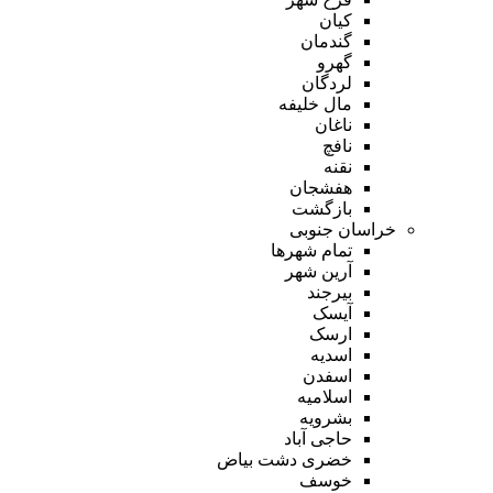
کیان
گندمان
گهرو
لردگان
مال خلیفه
ناغان
نافچ
نقنه
هفشجان
بازگشت
خراسان جنوبی
تمام شهر‌ها
آرین شهر
بیرجند
آیسک
ارسک
اسدیه
اسفدن
اسلامیه
بشرویه
حاجی آباد
خضری دشت بیاض
خوسف