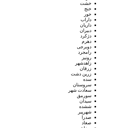
خشت
خنج
خور
داراب
داریان
دبیران
دژکرد
دهرم
دوبرجی
رامجرد
رونیز
زاهدشهر
زرقان
زرین دشت
سده
سروستان
سعادت شهر
سورمق
سیدان
ششده
شهرپیر
صدرا
صغاد