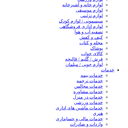
لوازم خانه و آشپزخانه
لوازم موسیقی
لوازم تزئینی
سیسمونی / لوازم کودک
لوازم اداری فروشگاهی
تصفیه آب و هوا
کیف و کفش
مجله و کتاب
پوشاک
کالای خواب
فرش / گلیم / قالیچه
لوازم چوبی / مبلمان
خدمات
خدمات بیمه
خدمات ترجمه
خدمات مجالس
خدمات مشاوره
خدمات در منزل
خدمات ورزشی
خدمات ماشین های اداری
هنری
خدمات مالی و حسابداری
واردات و صادرات