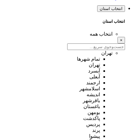
انتخاب استان
انتخاب استان
انتخاب همه
×
تهران
تمام شهر‌ها
تهران
آبسرد
آبعلی
ارجمند
اسلامشهر
اندیشه
باقرشهر
باغستان
بومهن
پاکدشت
پردیس
پرند
پیشوا