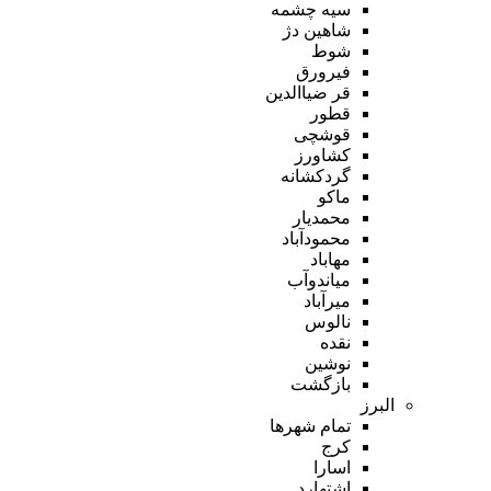
سیه چشمه
شاهین دژ
شوط
فیرورق
قر ضیاالدین
قطور
قوشچی
کشاورز
گردکشانه
ماکو
محمدیار
محمودآباد
مهاباد
میاندوآب
میرآباد
نالوس
نقده
نوشین
بازگشت
البرز
تمام شهر‌ها
کرج
اسارا
اشتهارد