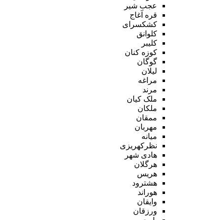
عجب شیر
قره آغاج
کشکسرای
کلوانق
کلیبر
کوزه کنان
گوگان
لیلان
مراغه
مرند
ملک کیان
ملکان
ممقان
مهربان
میانه
نظرکهریزی
هادی شهر
هرگلان
هریس
هشترود
هوراند
وایقان
ورزقان