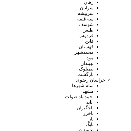
زهان
سرایان
سربیشه
سه قلعه
شوسف
طبس
فردوس
قاین
قهستان
محمدشهر
مود
نهبندان
نیمبلوک
بازگشت
خراسان رضوی
تمام شهر‌ها
مشهد
احمدآباد صولت
انابد
باجگیران
باخرز
بار
بایگ
بجستان