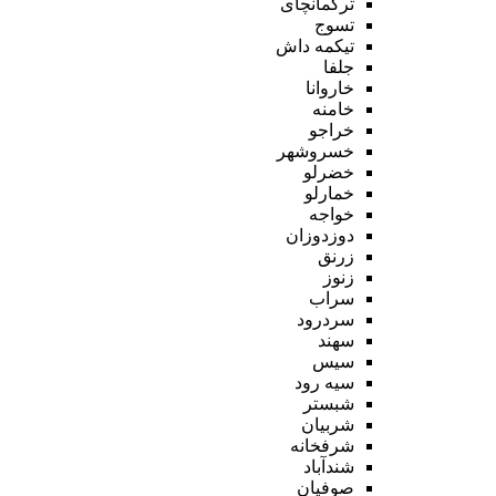
ترکمانچای
تسوج
تیکمه داش
جلفا
خاروانا
خامنه
خراجو
خسروشهر
خضرلو
خمارلو
خواجه
دوزدوزان
زرنق
زنوز
سراب
سردرود
سهند
سیس
سیه رود
شبستر
شربیان
شرفخانه
شندآباد
صوفیان