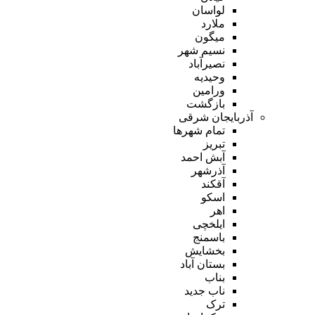
لواسان
ملارد
میگون
نسیم شهر
نصیرآباد
وحیدیه
ورامین
بازگشت
آذربایجان شرقی
تمام شهر‌ها
تبریز
آبش احمد
آذرشهر
آقکند
اسکو
اهر
ایلخچی
باسمنج
بخشایش
بستان آباد
بناب
ناب جدید
ترک