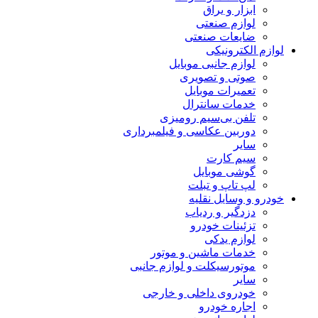
ابزار و یراق
لوازم صنعتی
ضایعات صنعتی
لوازم الکترونیکی
لوازم جانبی موبایل
صوتی و تصویری
تعمیرات موبایل
خدمات سانترال
تلفن بی‌سیم رومیزی
دوربین عکاسی و فیلمبرداری
سایر
سیم کارت
گوشی موبایل
لپ تاپ و تبلت
خودرو و وسایل نقلیه
دزدگیر و ردیاب
تزئینات خودرو
لوازم یدکی
خدمات ماشین و موتور
موتورسیکلت و لوازم جانبی
سایر
خودروی داخلی و خارجی
اجاره خودرو