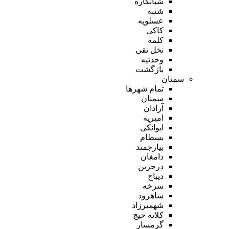
شبانکاره
شنبه
عسلویه
کاکی
کلمه
نخل تقی
وحدتیه
بازگشت
سمنان
تمام شهر‌ها
سمنان
آرادان
امیریه
ایوانکی
بسطام
بیارجمند
دامغان
درجزین
دیباج
سرخه
شاهرود
شهمیرزاد
کلاته خیج
گرمسار