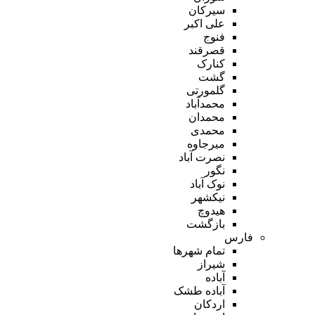
سیرکان
علی اکبر
فنوج
قصرقند
کنارک
گشت
گلمورتی
محمدآباد
محمدان
محمدی
میرجاوه
نصرت آباد
نگور
نوک آباد
نیکشهر
هیدوچ
بازگشت
فارس
تمام شهر‌ها
شیراز
آباده
آباده طشک
اردکان