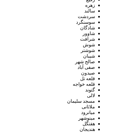
زهره
سالند
سردشت
سوسنگرد
شادگان
شاوور
شرافت
شوش
شوشتر
شیبان
صالح شهر
صفی آباد
صیدون
قلعه تل
قلعه خواجه
گتوند
لالی
مسجد سلیمان
ملاثانی
میانرود
مینوشهر
هفتگل
هندیجان