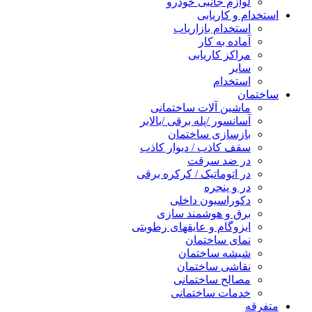
لوازم جانبی خودرو
استخدام و کاریابی
استخدام بازاریاب
آماده به کار
مراکز کاریابی
سایر
استخدام
ساختمان
ماشین آلات ساختمانی
آسانسور /پله برقی /بالابر
بازسازی ساختمان
سقف کاذب / دیوار کاذب
در ضد سرقت
در اتوماتیک / کرکره برقی
در و پنجره
دکوراسیون داخلی
برق و هوشمند سازی
ایزوگام و عایقهای رطوبتی
نمای ساختمان
شیشه ساختمان
نقاشی ساختمان
مصالح ساختمانی
خدمات ساختمانی
متفرقه