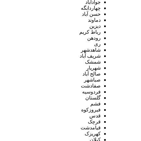
جوادآباد
چهاردانگه
حسن آباد
دماوند
دیزین
رباط کریم
رودهن
ری
شاهدشهر
شریف آباد
شمشک
شهریار
صالح آباد
صباشهر
صفادشت
فردوسیه
گلستان
فشم
فیروزکوه
قدس
قرچک
قیامدشت
کهریزک
کیلان