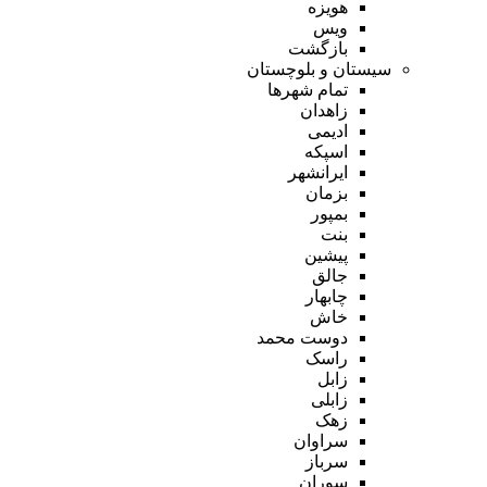
هویزه
ویس
بازگشت
سیستان و بلوچستان
تمام شهر‌ها
زاهدان
ادیمی
اسپکه
ایرانشهر
بزمان
بمپور
بنت
پیشین
جالق
چابهار
خاش
دوست محمد
راسک
زابل
زابلی
زهک
سراوان
سرباز
سوران