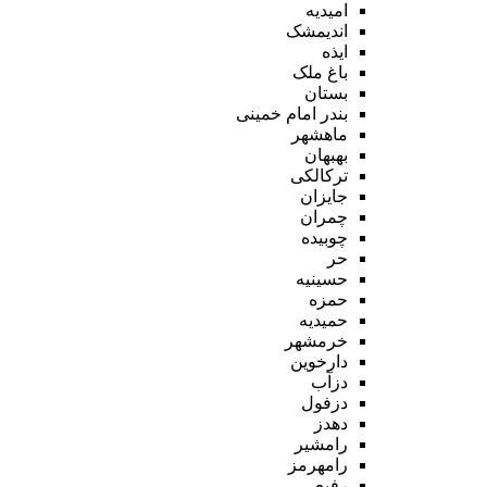
امیدیه
اندیمشک
ایذه
باغ ملک
بستان
بندر امام خمینی
ماهشهر
بهبهان
ترکالکی
جایزان
چمران
چوبیده
حر
حسینیه
حمزه
حمیدیه
خرمشهر
دارخوین
دزآب
دزفول
دهدز
رامشیر
رامهرمز
رفیع