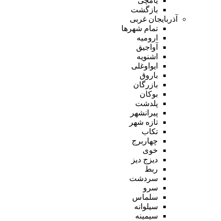
یامچی
بازگشت
آذربایجان غربی
تمام شهر‌ها
ارومیه
آواجیق
اشنویه
ایواوغلی
باروق
بازرگان
بوکان
پلدشت
پیرانشهر
تازه شهر
تکاب
چهاربرج
خوی
دیزج دیز
ربط
سردشت
سرو
سلماس
سیلوانه
سیمینه