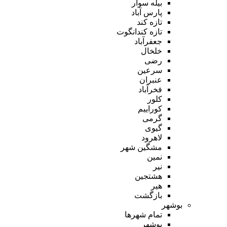
بیله سوار
پارس آباد
تازه کند
تازه کندانگوت
جعفرآباد
خلخال
رضی
سرعین
عنبران
فخرآباد
کلور
کوراییم
گرمی
گیوی
لاهرود
مشگین شهر
نمین
نیر
هشتجین
هیر
بازگشت
بوشهر
تمام شهر‌ها
بوشهر