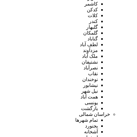
کاشمر
کدکن
کلات
کندر
گلبهار
گلمکان
گناباد
لطف آباد
مزدآوند
ملک آباد
نشتیفان
نصرآباد
نقاب
نوخندان
نیشابور
نیل شهر
همت آباد
یونسی
بازگشت
خراسان شمالی
تمام شهر‌ها
بجنورد
آشخانه