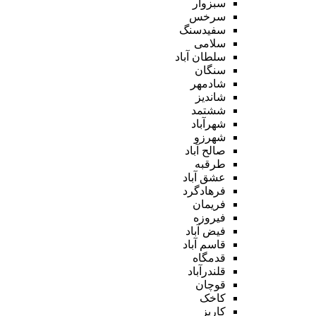
سبزوار
سرخس
سفیدسنگ
سلامی
سلطان آباد
سنگان
شادمهر
شاندیز
ششتمد
شهرآباد
شهرزو
صالح آباد
طرقبه
عشق آباد
فرهادگرد
فریمان
فیروزه
فیض آباد
قاسم آباد
قدمگاه
قلندرآباد
قوچان
کاخک
کاریز