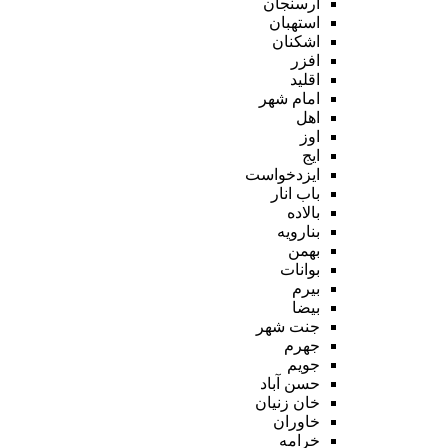
ارسنجان
استهبان
اشکنان
افزر
اقلید
امام شهر
اهل
اوز
ایج
ایزدخواست
باب انار
بالاده
بنارویه
بهمن
بوانات
بیرم
بیضا
جنت شهر
جهرم
جویم
حسن آباد
خان زنیان
خاوران
خرامه