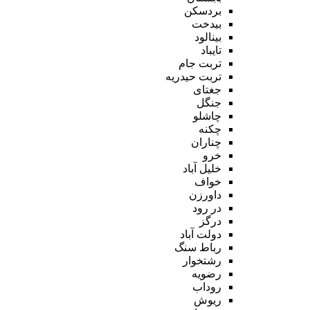
بردسکن
بیدخت
بینالود
تایباد
تربت جام
تربت حیدریه
جغتای
جنگل
چاشلو
چکنه
چناران
خرو
خلیل آباد
خواف
داورزن
در رود
درگز
دولت آباد
رباط سنگ
رشتخوار
رضویه
روداب
ریوش