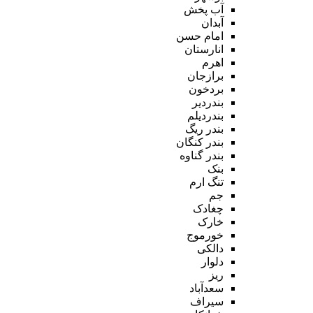
آب پخش
آبدان
امام حسن
انارستان
اهرم
برازجان
بردخون
بندردیر
بندردیلم
بندر ریگ
بندر کنگان
بندر گناوه
بنک
تنگ ارم
جم
چغادک
خارک
خورموج
دالکی
دلوار
ریز
سعدآباد
سیراف