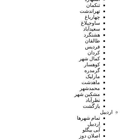
تنکمان
تهراندشت
چهارباغ
ساوجبلاغ
سعیدآباد
هشتگرد
طالقان
فردیس
کردان
کمال شهر
کوهسار
گرمدره
مارلیک
ماهدشت
محمدشهر
مشکین شهر
نظرآباد
بازگشت
اردبیل
تمام شهر‌ها
اردبیل
آبی بیگلو
اصلان دوز