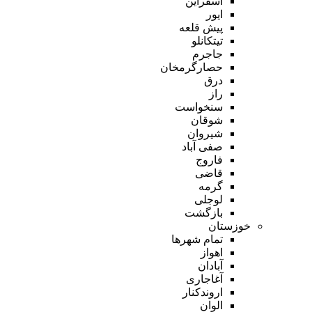
اسفراین
ایور
پیش قلعه
تیتکانلو
جاجرم
حصارگرمخان
درق
راز
سنخواست
شوقان
شیروان
صفی آباد
فاروج
قاضی
گرمه
لوجلی
بازگشت
خوزستان
تمام شهر‌ها
اهواز
آبادان
آغاجاری
اروندکنار
الوان