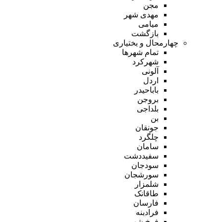
مجن
مهدی شهر
میامی
بازگشت
چهارمحال و بختیاری
تمام شهر‌ها
شهرکرد
آلونی
اردل
باباحیدر
بروجن
بلداجی
بن
جونقان
چلگرد
سامان
سفیددشت
سودجان
سورشجان
شلمزار
طاقانک
فارسان
فرادبنه
فرخ شهر