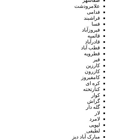
صفاشهر
علامرودشت
فدامی
فراشبند
فسا
فیروزآباد
قائمیه
قادرآباد
قطب آباد
قطرویه
قیر
کارزین
کازرون
کامفیروز
کره ای
کنارتخته
کوار
گراش
گله دار
لار
لامرد
لپویی
لطیفی
مبارک آباد دیز