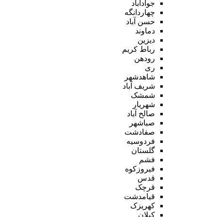
جوادآباد
چهاردانگه
حسن آباد
دماوند
دیزین
رباط کریم
رودهن
ری
شاهدشهر
شریف آباد
شمشک
شهریار
صالح آباد
صباشهر
صفادشت
فردوسیه
گلستان
فشم
فیروزکوه
قدس
قرچک
قیامدشت
کهریزک
کیلان