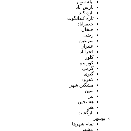
بیله سوار
پارس آباد
تازه کند
تازه کندانگوت
جعفرآباد
خلخال
رضی
سرعین
عنبران
فخرآباد
کلور
کوراییم
گرمی
گیوی
لاهرود
مشگین شهر
نمین
نیر
هشتجین
هیر
بازگشت
بوشهر
تمام شهر‌ها
بوشهر