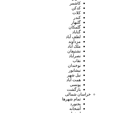
کاشمر
کدکن
کلات
کندر
گلبهار
گلمکان
گناباد
لطف آباد
مزدآوند
ملک آباد
نشتیفان
نصرآباد
نقاب
نوخندان
نیشابور
نیل شهر
همت آباد
یونسی
بازگشت
خراسان شمالی
تمام شهر‌ها
بجنورد
آشخانه