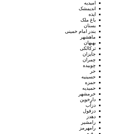
امیدیه
اندیمشک
ایذه
باغ ملک
بستان
بندر امام خمینی
ماهشهر
بهبهان
ترکالکی
جایزان
چمران
چوبیده
حر
حسینیه
حمزه
حمیدیه
خرمشهر
دارخوین
دزآب
دزفول
دهدز
رامشیر
رامهرمز
رفیع