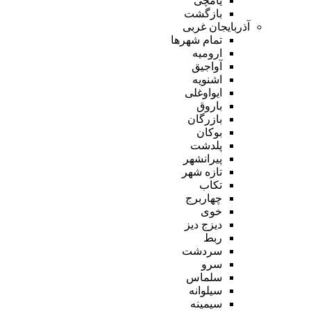
یامچی
بازگشت
آذربایجان غربی
تمام شهر‌ها
ارومیه
آواجیق
اشنویه
ایواوغلی
باروق
بازرگان
بوکان
پلدشت
پیرانشهر
تازه شهر
تکاب
چهاربرج
خوی
دیزج دیز
ربط
سردشت
سرو
سلماس
سیلوانه
سیمینه