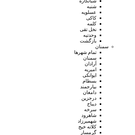
شبانکاره
شنبه
عسلویه
کاکی
کلمه
نخل تقی
وحدتیه
بازگشت
سمنان
تمام شهر‌ها
سمنان
آرادان
امیریه
ایوانکی
بسطام
بیارجمند
دامغان
درجزین
دیباج
سرخه
شاهرود
شهمیرزاد
کلاته خیج
گرمسار