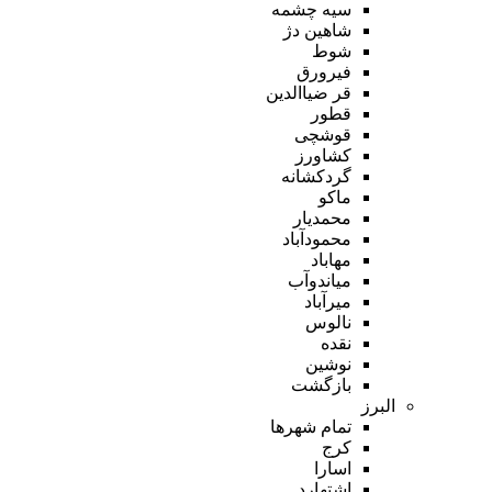
سیه چشمه
شاهین دژ
شوط
فیرورق
قر ضیاالدین
قطور
قوشچی
کشاورز
گردکشانه
ماکو
محمدیار
محمودآباد
مهاباد
میاندوآب
میرآباد
نالوس
نقده
نوشین
بازگشت
البرز
تمام شهر‌ها
کرج
اسارا
اشتهارد