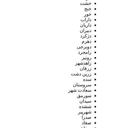
خشت
خنج
خور
داراب
داریان
دبیران
دژکرد
دهرم
دوبرجی
رامجرد
رونیز
زاهدشهر
زرقان
زرین دشت
سده
سروستان
سعادت شهر
سورمق
سیدان
ششده
شهرپیر
صدرا
صغاد