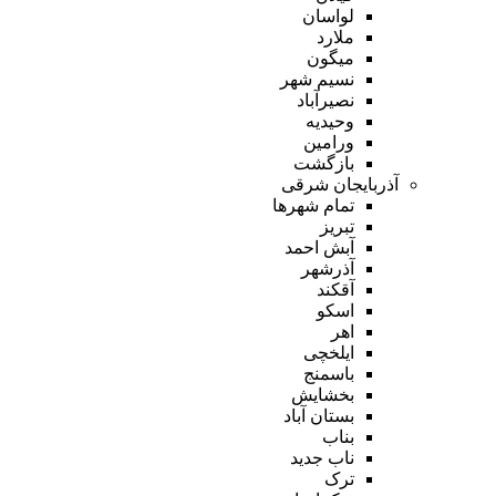
لواسان
ملارد
میگون
نسیم شهر
نصیرآباد
وحیدیه
ورامین
بازگشت
آذربایجان شرقی
تمام شهر‌ها
تبریز
آبش احمد
آذرشهر
آقکند
اسکو
اهر
ایلخچی
باسمنج
بخشایش
بستان آباد
بناب
ناب جدید
ترک