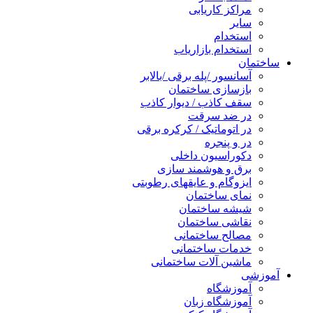
مراکز کاریابی
سایر
استخدام
استخدام بازاریاب
ساختمان
آسانسور /پله برقی /بالابر
بازسازی ساختمان
سقف کاذب / دیوار کاذب
در ضد سرقت
در اتوماتیک / کرکره برقی
در و پنجره
دکوراسیون داخلی
برق و هوشمند سازی
ایزوگام و عایقهای رطوبتی
نمای ساختمان
شیشه ساختمان
نقاشی ساختمان
مصالح ساختمانی
خدمات ساختمانی
ماشین آلات ساختمانی
آموزشی
آموزشگاه
آموزشگاه زبان