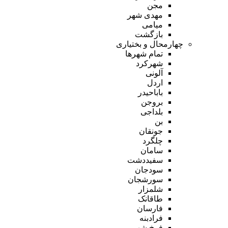
مجن
مهدی شهر
میامی
بازگشت
چهارمحال و بختیاری
تمام شهر‌ها
شهرکرد
آلونی
اردل
باباحیدر
بروجن
بلداجی
بن
جونقان
چلگرد
سامان
سفیددشت
سودجان
سورشجان
شلمزار
طاقانک
فارسان
فرادبنه
فرخ شهر