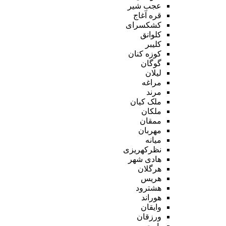
عجب شیر
قره آغاج
کشکسرای
کلوانق
کلیبر
کوزه کنان
گوگان
لیلان
مراغه
مرند
ملک کیان
ملکان
ممقان
مهربان
میانه
نظرکهریزی
هادی شهر
هرگلان
هریس
هشترود
هوراند
وایقان
ورزقان