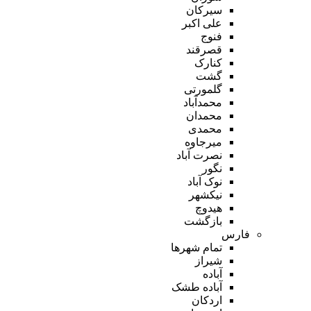
سیرکان
علی اکبر
فنوج
قصرقند
کنارک
گشت
گلمورتی
محمدآباد
محمدان
محمدی
میرجاوه
نصرت آباد
نگور
نوک آباد
نیکشهر
هیدوچ
بازگشت
فارس
تمام شهر‌ها
شیراز
آباده
آباده طشک
اردکان