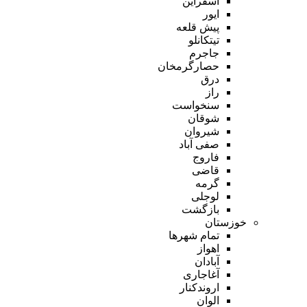
اسفراین
ایور
پیش قلعه
تیتکانلو
جاجرم
حصارگرمخان
درق
راز
سنخواست
شوقان
شیروان
صفی آباد
فاروج
قاضی
گرمه
لوجلی
بازگشت
خوزستان
تمام شهر‌ها
اهواز
آبادان
آغاجاری
اروندکنار
الوان