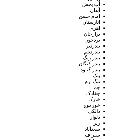
آب پخش
آبدان
امام حسن
انارستان
اهرم
برازجان
بردخون
بندردیر
بندردیلم
بندر ریگ
بندر کنگان
بندر گناوه
بنک
تنگ ارم
جم
چغادک
خارک
خورموج
دالکی
دلوار
ریز
سعدآباد
سیراف