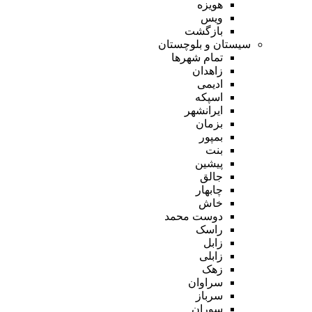
هویزه
ویس
بازگشت
سیستان و بلوچستان
تمام شهر‌ها
زاهدان
ادیمی
اسپکه
ایرانشهر
بزمان
بمپور
بنت
پیشین
جالق
چابهار
خاش
دوست محمد
راسک
زابل
زابلی
زهک
سراوان
سرباز
سوران