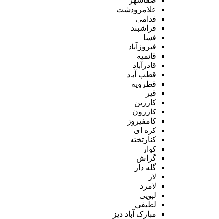
صفاشهر
علامرودشت
فدامی
فراشبند
فسا
فیروزآباد
قائمیه
قادرآباد
قطب آباد
قطرویه
قیر
کارزین
کازرون
کامفیروز
کره ای
کنارتخته
کوار
گراش
گله دار
لار
لامرد
لپویی
لطیفی
مبارک آباد دیز