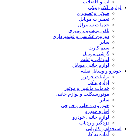
آب و فاضلاب
لوازم الکترونیکی
صوتی و تصویری
تعمیرات موبایل
خدمات سانترال
تلفن بی‌سیم رومیزی
دوربین عکاسی و فیلمبرداری
سایر
سیم کارت
گوشی موبایل
لپ تاپ و تبلت
لوازم جانبی موبایل
خودرو و وسایل نقلیه
تزئینات خودرو
لوازم یدکی
خدمات ماشین و موتور
موتورسیکلت و لوازم جانبی
سایر
خودروی داخلی و خارجی
اجاره خودرو
لوازم جانبی خودرو
دزدگیر و ردیاب
استخدام و کاریابی
آماده به کار