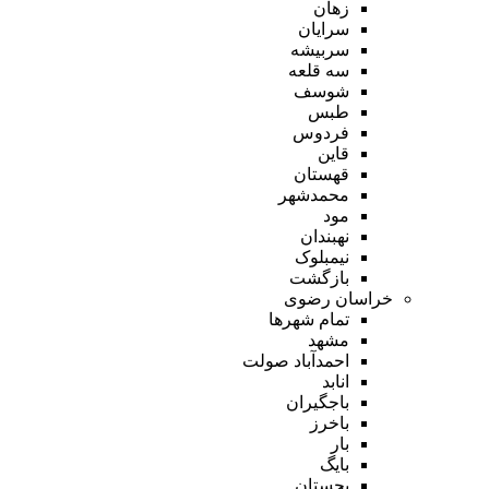
زهان
سرایان
سربیشه
سه قلعه
شوسف
طبس
فردوس
قاین
قهستان
محمدشهر
مود
نهبندان
نیمبلوک
بازگشت
خراسان رضوی
تمام شهر‌ها
مشهد
احمدآباد صولت
انابد
باجگیران
باخرز
بار
بایگ
بجستان