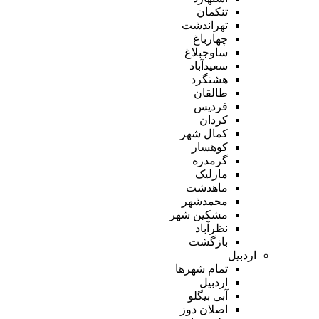
تنکمان
تهراندشت
چهارباغ
ساوجبلاغ
سعیدآباد
هشتگرد
طالقان
فردیس
کردان
کمال شهر
کوهسار
گرمدره
مارلیک
ماهدشت
محمدشهر
مشکین شهر
نظرآباد
بازگشت
اردبیل
تمام شهر‌ها
اردبیل
آبی بیگلو
اصلان دوز