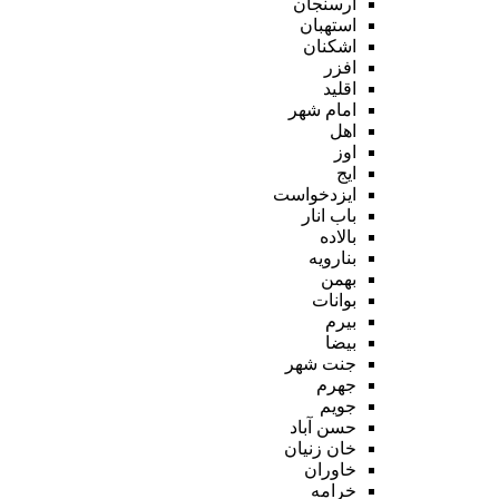
ارسنجان
استهبان
اشکنان
افزر
اقلید
امام شهر
اهل
اوز
ایج
ایزدخواست
باب انار
بالاده
بنارویه
بهمن
بوانات
بیرم
بیضا
جنت شهر
جهرم
جویم
حسن آباد
خان زنیان
خاوران
خرامه