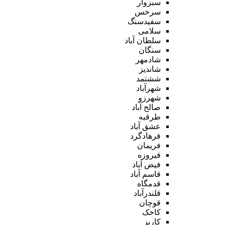
سبزوار
سرخس
سفیدسنگ
سلامی
سلطان آباد
سنگان
شادمهر
شاندیز
ششتمد
شهرآباد
شهرزو
صالح آباد
طرقبه
عشق آباد
فرهادگرد
فریمان
فیروزه
فیض آباد
قاسم آباد
قدمگاه
قلندرآباد
قوچان
کاخک
کاریز