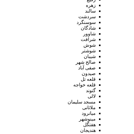
زهره
سالند
سردشت
سوسنگرد
شادگان
شاوور
شرافت
شوش
شوشتر
شیبان
صالح شهر
صفی آباد
صیدون
قلعه تل
قلعه خواجه
گتوند
لالی
مسجد سلیمان
ملاثانی
میانرود
مینوشهر
هفتگل
هندیجان