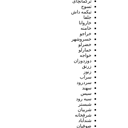
ترکمانچای
تسوج
تیکمه داش
جلفا
خاروانا
خامنه
خراجو
خسروشهر
خضرلو
خمارلو
خواجه
دوزدوزان
زرنق
زنوز
سراب
سردرود
سهند
سیس
سیه رود
شبستر
شربیان
شرفخانه
شندآباد
صوفیان