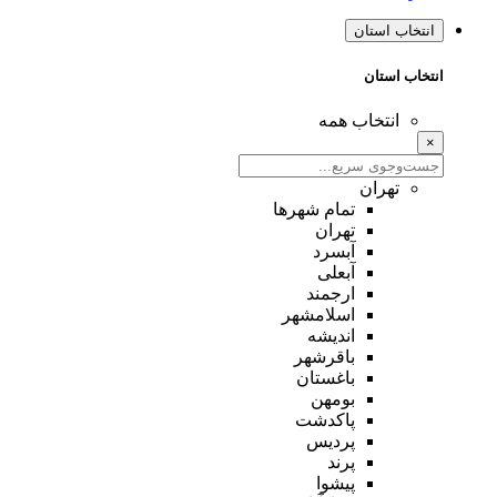
انتخاب استان
انتخاب استان
انتخاب همه
×
تهران
تمام شهر‌ها
تهران
آبسرد
آبعلی
ارجمند
اسلامشهر
اندیشه
باقرشهر
باغستان
بومهن
پاکدشت
پردیس
پرند
پیشوا