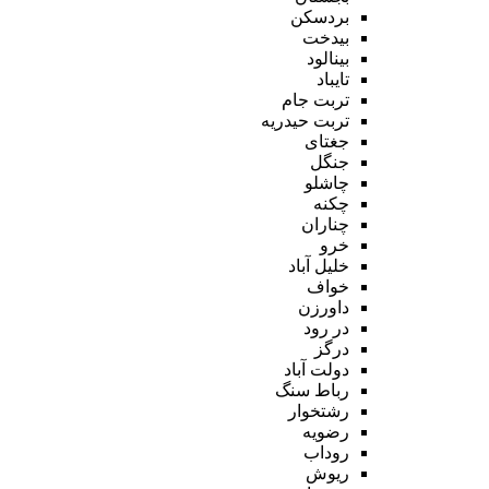
بردسکن
بیدخت
بینالود
تایباد
تربت جام
تربت حیدریه
جغتای
جنگل
چاشلو
چکنه
چناران
خرو
خلیل آباد
خواف
داورزن
در رود
درگز
دولت آباد
رباط سنگ
رشتخوار
رضویه
روداب
ریوش