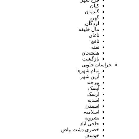
کیان
گندمان
گهرو
لردگان
مال خلیفه
ناغان
نافچ
نقنه
هفشجان
بازگشت
خراسان جنوبی
تمام شهر‌ها
آرین شهر
بیرجند
آیسک
ارسک
اسدیه
اسفدن
اسلامیه
بشرویه
حاجی آباد
خضری دشت بیاض
خوسف