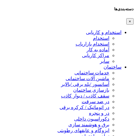
دسته‌بندی‌ها
×
استخدام و کاریابی
استخدام
استخدام بازاریاب
آماده به کار
مراکز کاریابی
سایر
ساختمان
خدمات ساختمانی
ماشین آلات ساختمانی
آسانسور /پله برقی /بالابر
بازسازی ساختمان
سقف کاذب / دیوار کاذب
در ضد سرقت
در اتوماتیک / کرکره برقی
در و پنجره
دکوراسیون داخلی
برق و هوشمند سازی
ایزوگام و عایقهای رطوبتی