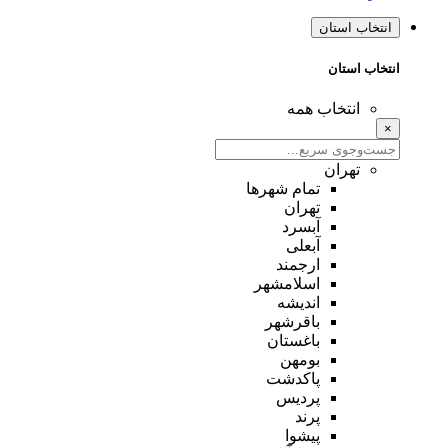
انتخاب استان
انتخاب استان
انتخاب همه
×
تهران
تمام شهر‌ها
تهران
آبسرد
آبعلی
ارجمند
اسلامشهر
اندیشه
باقرشهر
باغستان
بومهن
پاکدشت
پردیس
پرند
پیشوا