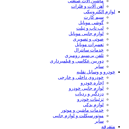
ماشین آلات صنعتی
آهن آلات و فلزات
لوازم الکترونیکی
سیم کارت
گوشی موبایل
لپ تاپ و تبلت
لوازم جانبی موبایل
صوتی و تصویری
تعمیرات موبایل
خدمات سانترال
تلفن بی‌سیم رومیزی
دوربین عکاسی و فیلمبرداری
سایر
خودرو و وسایل نقلیه
خودروی داخلی و خارجی
اجاره خودرو
لوازم جانبی خودرو
دزدگیر و ردیاب
تزئینات خودرو
لوازم یدکی
خدمات ماشین و موتور
موتورسیکلت و لوازم جانبی
سایر
متفرقه