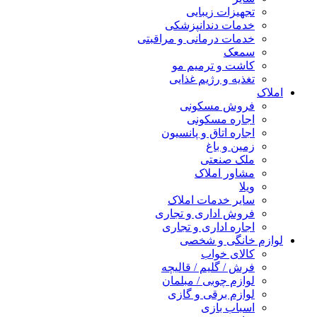
تجهیزات زیبایی
خدمات دندانپزشکی
خدمات درمانی و مراقبتی
سمعک
کاشت و ترمیم مو
تغذیه و رژیم غذایی
املاک
فروش مسکونی
اجاره مسکونی
اجاره اتاق و پانسیون
زمین و باغ
ملک صنعتی
مشاور املاک
ویلا
سایر خدمات املاک
فروش اداری و تجاری
اجاره اداری و تجاری
لوازم خانگی و شخصی
کالای خواب
فرش / گلیم / قالیچه
لوازم چوبی / مبلمان
لوازم برقی و گازی
اسباب بازی