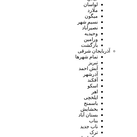
لواسان
ملارد
میگون
نسیم شهر
نصیرآباد
وحیدیه
ورامین
بازگشت
آذربایجان شرقی
تمام شهر‌ها
تبریز
آبش احمد
آذرشهر
آقکند
اسکو
اهر
ایلخچی
باسمنج
بخشایش
بستان آباد
بناب
ناب جدید
ترک