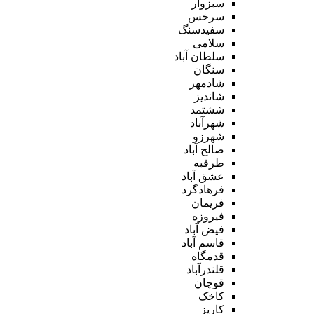
سبزوار
سرخس
سفیدسنگ
سلامی
سلطان آباد
سنگان
شادمهر
شاندیز
ششتمد
شهرآباد
شهرزو
صالح آباد
طرقبه
عشق آباد
فرهادگرد
فریمان
فیروزه
فیض آباد
قاسم آباد
قدمگاه
قلندرآباد
قوچان
کاخک
کاریز