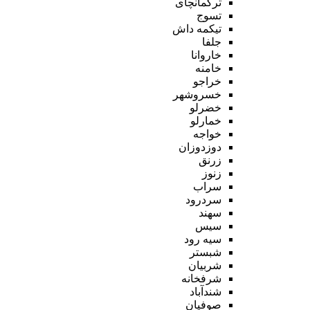
ترکمانچای
تسوج
تیکمه داش
جلفا
خاروانا
خامنه
خراجو
خسروشهر
خضرلو
خمارلو
خواجه
دوزدوزان
زرنق
زنوز
سراب
سردرود
سهند
سیس
سیه رود
شبستر
شربیان
شرفخانه
شندآباد
صوفیان