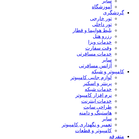
سایر
آموزشگاه
گردشگری
تور خارجی
تور داخلی
بلیط هواپیما و قطار
رزرو هتل
خدمات ویزا
وقت سفارت
خدمات مسافرتی
سایر
آژانس مسافرتی
کامپیوتر و شبکه
لوازم جانبی کامپیوتر
پرینتر و اسکنر
خدمات شبکه
نرم افزار کامپیوتر
خدمات اینترنت
طراحی سایت
هاستینگ و دامنه
سایر
تعمیر و نگهداری کامپیوتر
کامپیوتر و قطعات
متفرقه