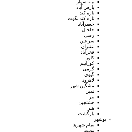
بیله سوار
پارس آباد
تازه کند
تازه کندانگوت
جعفرآباد
خلخال
رضی
سرعین
عنبران
فخرآباد
کلور
کوراییم
گرمی
گیوی
لاهرود
مشگین شهر
نمین
نیر
هشتجین
هیر
بازگشت
بوشهر
تمام شهر‌ها
بوشهر