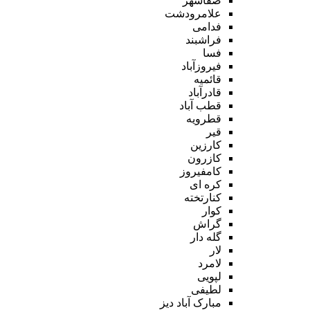
صفاشهر
علامرودشت
فدامی
فراشبند
فسا
فیروزآباد
قائمیه
قادرآباد
قطب آباد
قطرویه
قیر
کارزین
کازرون
کامفیروز
کره ای
کنارتخته
کوار
گراش
گله دار
لار
لامرد
لپویی
لطیفی
مبارک آباد دیز