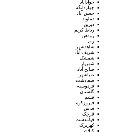
جوادآباد
چهاردانگه
حسن آباد
دماوند
دیزین
رباط کریم
رودهن
ری
شاهدشهر
شریف آباد
شمشک
شهریار
صالح آباد
صباشهر
صفادشت
فردوسیه
گلستان
فشم
فیروزکوه
قدس
قرچک
قیامدشت
کهریزک
کیلان