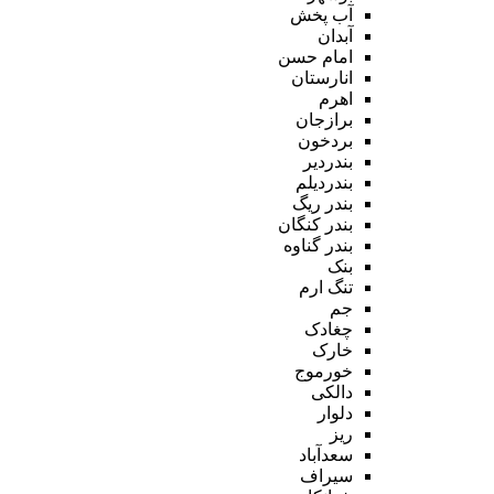
آب پخش
آبدان
امام حسن
انارستان
اهرم
برازجان
بردخون
بندردیر
بندردیلم
بندر ریگ
بندر کنگان
بندر گناوه
بنک
تنگ ارم
جم
چغادک
خارک
خورموج
دالکی
دلوار
ریز
سعدآباد
سیراف