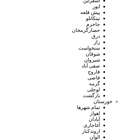
اسفراین
ایور
پیش قلعه
تیتکانلو
جاجرم
حصارگرمخان
درق
راز
سنخواست
شوقان
شیروان
صفی آباد
فاروج
قاضی
گرمه
لوجلی
بازگشت
خوزستان
تمام شهر‌ها
اهواز
آبادان
آغاجاری
اروندکنار
الوان