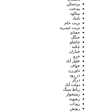
بردسکن
بیدخت
بینالود
تایباد
تربت جام
تربت حیدریه
جغتای
جنگل
چاشلو
چکنه
چناران
خرو
خلیل آباد
خواف
داورزن
در رود
درگز
دولت آباد
رباط سنگ
رشتخوار
رضویه
روداب
ریوش