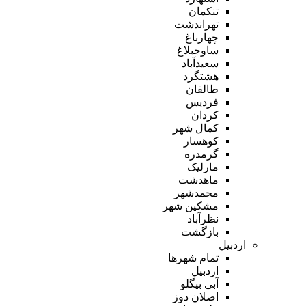
تنکمان
تهراندشت
چهارباغ
ساوجبلاغ
سعیدآباد
هشتگرد
طالقان
فردیس
کردان
کمال شهر
کوهسار
گرمدره
مارلیک
ماهدشت
محمدشهر
مشکین شهر
نظرآباد
بازگشت
اردبیل
تمام شهر‌ها
اردبیل
آبی بیگلو
اصلان دوز