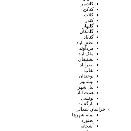
کاشمر
کدکن
کلات
کندر
گلبهار
گلمکان
گناباد
لطف آباد
مزدآوند
ملک آباد
نشتیفان
نصرآباد
نقاب
نوخندان
نیشابور
نیل شهر
همت آباد
یونسی
بازگشت
خراسان شمالی
تمام شهر‌ها
بجنورد
آشخانه