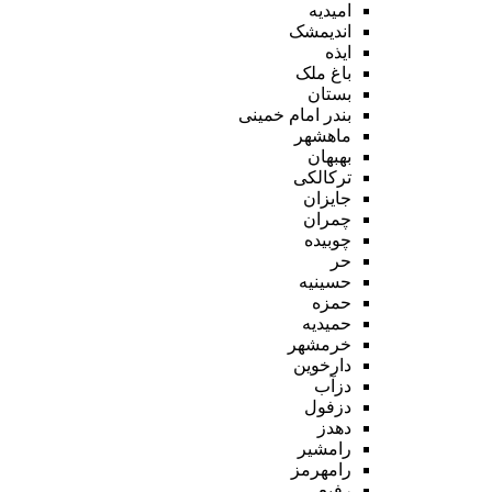
امیدیه
اندیمشک
ایذه
باغ ملک
بستان
بندر امام خمینی
ماهشهر
بهبهان
ترکالکی
جایزان
چمران
چوبیده
حر
حسینیه
حمزه
حمیدیه
خرمشهر
دارخوین
دزآب
دزفول
دهدز
رامشیر
رامهرمز
رفیع