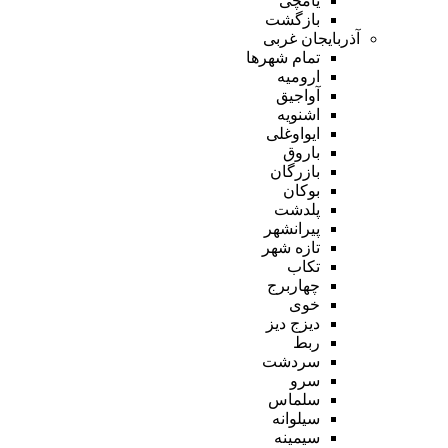
یامچی
بازگشت
آذربایجان غربی
تمام شهر‌ها
ارومیه
آواجیق
اشنویه
ایواوغلی
باروق
بازرگان
بوکان
پلدشت
پیرانشهر
تازه شهر
تکاب
چهاربرج
خوی
دیزج دیز
ربط
سردشت
سرو
سلماس
سیلوانه
سیمینه