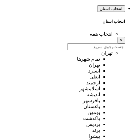
انتخاب استان
انتخاب استان
انتخاب همه
×
تهران
تمام شهر‌ها
تهران
آبسرد
آبعلی
ارجمند
اسلامشهر
اندیشه
باقرشهر
باغستان
بومهن
پاکدشت
پردیس
پرند
پیشوا