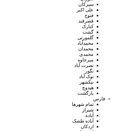
سیرکان
علی اکبر
فنوج
قصرقند
کنارک
گشت
گلمورتی
محمدآباد
محمدان
محمدی
میرجاوه
نصرت آباد
نگور
نوک آباد
نیکشهر
هیدوچ
بازگشت
فارس
تمام شهر‌ها
شیراز
آباده
آباده طشک
اردکان