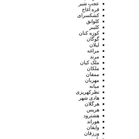
عجب شیر
قره آغاج
کشکسرای
کلوانق
کلیبر
کوزه کنان
گوگان
لیلان
مراغه
مرند
ملک کیان
ملکان
ممقان
مهربان
میانه
نظرکهریزی
هادی شهر
هرگلان
هریس
هشترود
هوراند
وایقان
ورزقان