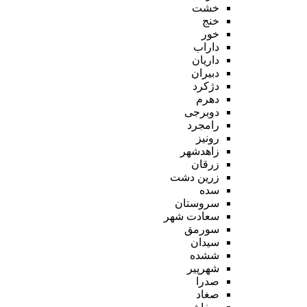
خشت
خنج
خور
داراب
داریان
دبیران
دژکرد
دهرم
دوبرجی
رامجرد
رونیز
زاهدشهر
زرقان
زرین دشت
سده
سروستان
سعادت شهر
سورمق
سیدان
ششده
شهرپیر
صدرا
صغاد