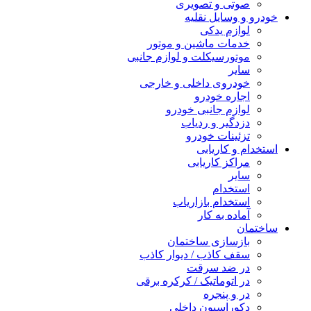
صوتی و تصویری
خودرو و وسایل نقلیه
لوازم یدکی
خدمات ماشین و موتور
موتورسیکلت و لوازم جانبی
سایر
خودروی داخلی و خارجی
اجاره خودرو
لوازم جانبی خودرو
دزدگیر و ردیاب
تزئینات خودرو
استخدام و کاریابی
مراکز کاریابی
سایر
استخدام
استخدام بازاریاب
آماده به کار
ساختمان
بازسازی ساختمان
سقف کاذب / دیوار کاذب
در ضد سرقت
در اتوماتیک / کرکره برقی
در و پنجره
دکوراسیون داخلی