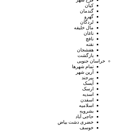
کیان
گندمان
گهرو
لردگان
مال خلیفه
ناغان
نافچ
نقنه
هفشجان
بازگشت
خراسان جنوبی
تمام شهر‌ها
آرین شهر
بیرجند
آیسک
ارسک
اسدیه
اسفدن
اسلامیه
بشرویه
حاجی آباد
خضری دشت بیاض
خوسف