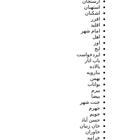
ارسنجان
استهبان
اشکنان
افزر
اقلید
امام شهر
اهل
اوز
ایج
ایزدخواست
باب انار
بالاده
بنارویه
بهمن
بوانات
بیرم
بیضا
جنت شهر
جهرم
جویم
حسن آباد
خان زنیان
خاوران
خرامه