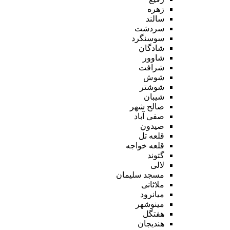
زهره
سالند
سردشت
سوسنگرد
شادگان
شاوور
شرافت
شوش
شوشتر
شیبان
صالح شهر
صفی آباد
صیدون
قلعه تل
قلعه خواجه
گتوند
لالی
مسجد سلیمان
ملاثانی
میانرود
مینوشهر
هفتگل
هندیجان