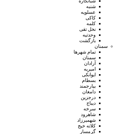
شبانکاره
شنبه
عسلویه
کاکی
کلمه
نخل تقی
وحدتیه
بازگشت
سمنان
تمام شهر‌ها
سمنان
آرادان
امیریه
ایوانکی
بسطام
بیارجمند
دامغان
درجزین
دیباج
سرخه
شاهرود
شهمیرزاد
کلاته خیج
گرمسار