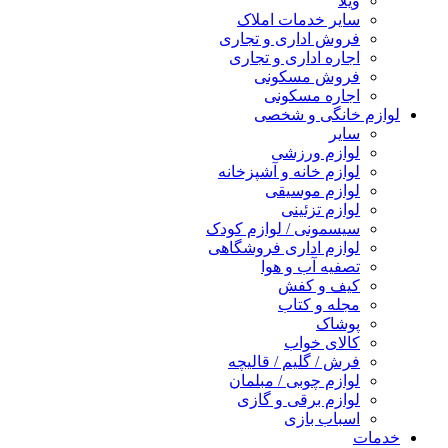
ویلا
سایر خدمات املاک
فروش اداری و تجاری
اجاره اداری و تجاری
فروش مسکونی
اجاره مسکونی
لوازم خانگی و شخصی
سایر
لوازم ورزشی
لوازم خانه و آشپزخانه
لوازم موسیقی
لوازم تزئینی
سیسمونی / لوازم کودک
لوازم اداری فروشگاهی
تصفیه آب و هوا
کیف و کفش
مجله و کتاب
پوشاک
کالای خواب
فرش / گلیم / قالیچه
لوازم چوبی / مبلمان
لوازم برقی و گازی
اسباب بازی
خدمات