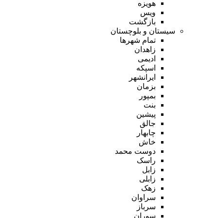
هویزه
ویس
بازگشت
سیستان و بلوچستان
تمام شهر‌ها
زاهدان
ادیمی
اسپکه
ایرانشهر
بزمان
بمپور
بنت
پیشین
جالق
چابهار
خاش
دوست محمد
راسک
زابل
زابلی
زهک
سراوان
سرباز
سوران