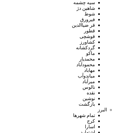
سیه چشمه
شاهین دژ
شوط
فیرورق
قر ضیاالدین
قطور
قوشچی
کشاورز
گردکشانه
ماکو
محمدیار
محمودآباد
مهاباد
میاندوآب
میرآباد
نالوس
نقده
نوشین
بازگشت
البرز
تمام شهر‌ها
کرج
اسارا
اشتهارد