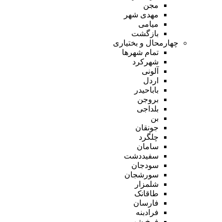
مجن
مهدی شهر
میامی
بازگشت
چهارمحال و بختیاری
تمام شهر‌ها
شهرکرد
آلونی
اردل
باباحیدر
بروجن
بلداجی
بن
جونقان
چلگرد
سامان
سفیددشت
سودجان
سورشجان
شلمزار
طاقانک
فارسان
فرادبنه
فرخ شهر