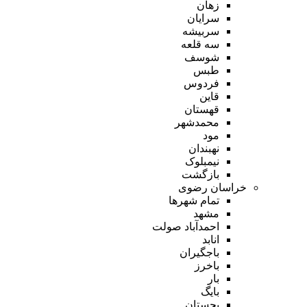
زهان
سرایان
سربیشه
سه قلعه
شوسف
طبس
فردوس
قاین
قهستان
محمدشهر
مود
نهبندان
نیمبلوک
بازگشت
خراسان رضوی
تمام شهر‌ها
مشهد
احمدآباد صولت
انابد
باجگیران
باخرز
بار
بایگ
بجستان