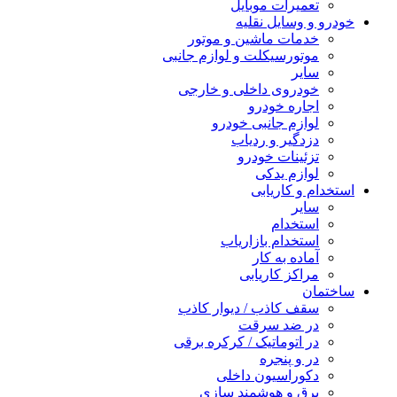
تعمیرات موبایل
خودرو و وسایل نقلیه
خدمات ماشین و موتور
موتورسیکلت و لوازم جانبی
سایر
خودروی داخلی و خارجی
اجاره خودرو
لوازم جانبی خودرو
دزدگیر و ردیاب
تزئینات خودرو
لوازم یدکی
استخدام و کاریابی
سایر
استخدام
استخدام بازاریاب
آماده به کار
مراکز کاریابی
ساختمان
سقف کاذب / دیوار کاذب
در ضد سرقت
در اتوماتیک / کرکره برقی
در و پنجره
دکوراسیون داخلی
برق و هوشمند سازی