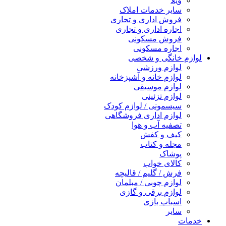
ویلا
سایر خدمات املاک
فروش اداری و تجاری
اجاره اداری و تجاری
فروش مسکونی
اجاره مسکونی
لوازم خانگی و شخصی
لوازم ورزشی
لوازم خانه و آشپزخانه
لوازم موسیقی
لوازم تزئینی
سیسمونی / لوازم کودک
لوازم اداری فروشگاهی
تصفیه آب و هوا
کیف و کفش
مجله و کتاب
پوشاک
کالای خواب
فرش / گلیم / قالیچه
لوازم چوبی / مبلمان
لوازم برقی و گازی
اسباب بازی
سایر
خدمات