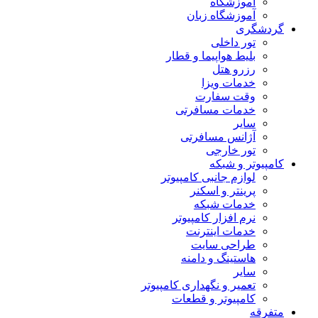
آموزشگاه
آموزشگاه زبان
گردشگری
تور داخلی
بلیط هواپیما و قطار
رزرو هتل
خدمات ویزا
وقت سفارت
خدمات مسافرتی
سایر
آژانس مسافرتی
تور خارجی
کامپیوتر و شبکه
لوازم جانبی کامپیوتر
پرینتر و اسکنر
خدمات شبکه
نرم افزار کامپیوتر
خدمات اینترنت
طراحی سایت
هاستینگ و دامنه
سایر
تعمیر و نگهداری کامپیوتر
کامپیوتر و قطعات
متفرقه