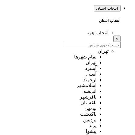
انتخاب استان
انتخاب استان
انتخاب همه
×
تهران
تمام شهر‌ها
تهران
آبسرد
آبعلی
ارجمند
اسلامشهر
اندیشه
باقرشهر
باغستان
بومهن
پاکدشت
پردیس
پرند
پیشوا