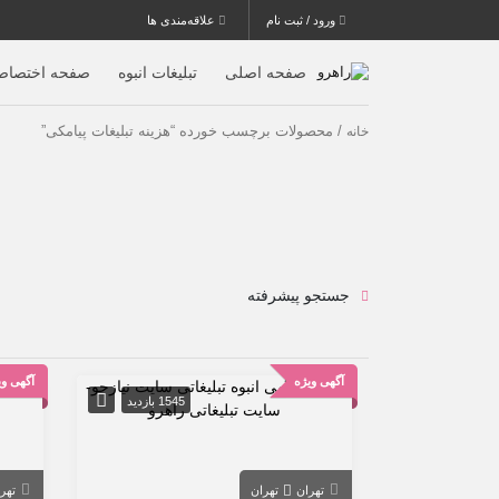
ورود / ثبت نام
علاقه‌مندی ها
صفحه اصلی
تبلیغات انبوه
صفحه اختصاص
/ محصولات برچسب خورده “هزینه تبلیغات پیامکی”
خانه
جستجو پیشرفته
آگهی ویژه
آگهی وی
1545 بازدید
تهران
تهران
تهر