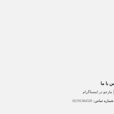
 با ما
نیازجو در اینستاگرام
ماره تماس:
02191304320