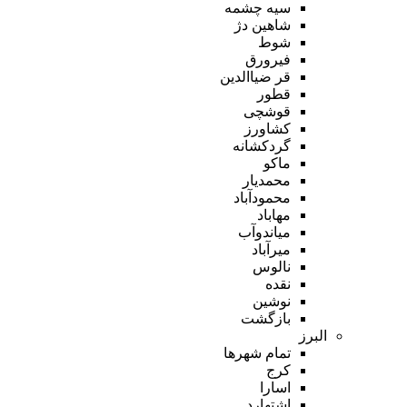
سیه چشمه
شاهین دژ
شوط
فیرورق
قر ضیاالدین
قطور
قوشچی
کشاورز
گردکشانه
ماکو
محمدیار
محمودآباد
مهاباد
میاندوآب
میرآباد
نالوس
نقده
نوشین
بازگشت
البرز
تمام شهر‌ها
کرج
اسارا
اشتهارد