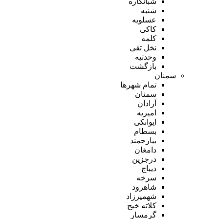
شبانکاره
شنبه
عسلویه
کاکی
کلمه
نخل تقی
وحدتیه
بازگشت
سمنان
تمام شهر‌ها
سمنان
آرادان
امیریه
ایوانکی
بسطام
بیارجمند
دامغان
درجزین
دیباج
سرخه
شاهرود
شهمیرزاد
کلاته خیج
گرمسار