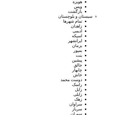
هویزه
ویس
بازگشت
سیستان و بلوچستان
تمام شهر‌ها
زاهدان
ادیمی
اسپکه
ایرانشهر
بزمان
بمپور
بنت
پیشین
جالق
چابهار
خاش
دوست محمد
راسک
زابل
زابلی
زهک
سراوان
سرباز
سوران