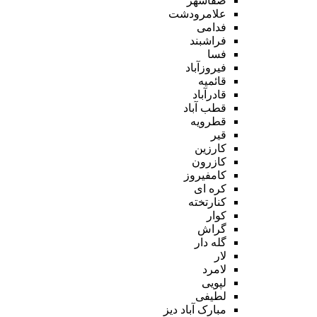
صفاشهر
علامرودشت
فدامی
فراشبند
فسا
فیروزآباد
قائمیه
قادرآباد
قطب آباد
قطرویه
قیر
کارزین
کازرون
کامفیروز
کره ای
کنارتخته
کوار
گراش
گله دار
لار
لامرد
لپویی
لطیفی
مبارک آباد دیز