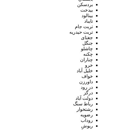
بردسکن
بیدخت
بینالود
تایباد
تربت جام
تربت حیدریه
جغتای
جنگل
چاشلو
چکنه
چناران
خرو
خلیل آباد
خواف
داورزن
در رود
درگز
دولت آباد
رباط سنگ
رشتخوار
رضویه
روداب
ریوش