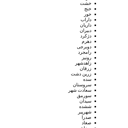
خشت
خنج
خور
داراب
داریان
دبیران
دژکرد
دهرم
دوبرجی
رامجرد
رونیز
زاهدشهر
زرقان
زرین دشت
سده
سروستان
سعادت شهر
سورمق
سیدان
ششده
شهرپیر
صدرا
صغاد