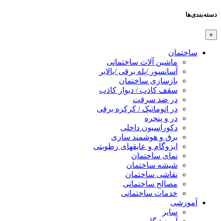
دسته‌بندی‌ها
×
ساختمان
ماشین آلات ساختمانی
آسانسور /پله برقی /بالابر
بازسازی ساختمان
سقف کاذب / دیوار کاذب
در ضد سرقت
در اتوماتیک / کرکره برقی
در و پنجره
دکوراسیون داخلی
برق و هوشمند سازی
ایزوگام و عایقهای رطوبتی
نمای ساختمان
شیشه ساختمان
نقاشی ساختمان
مصالح ساختمانی
خدمات ساختمانی
آموزشی
سایر