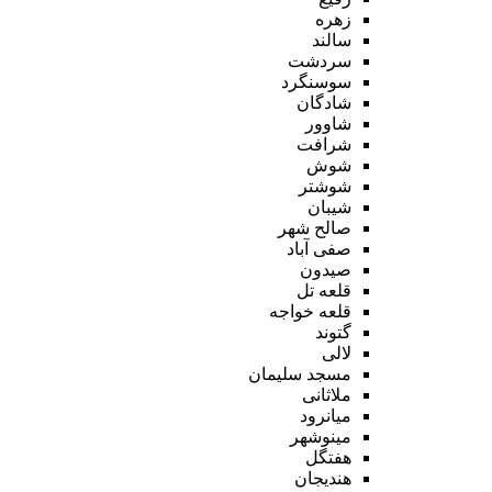
زهره
سالند
سردشت
سوسنگرد
شادگان
شاوور
شرافت
شوش
شوشتر
شیبان
صالح شهر
صفی آباد
صیدون
قلعه تل
قلعه خواجه
گتوند
لالی
مسجد سلیمان
ملاثانی
میانرود
مینوشهر
هفتگل
هندیجان