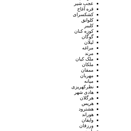
عجب شیر
قره آغاج
کشکسرای
کلوانق
کلیبر
کوزه کنان
گوگان
لیلان
مراغه
مرند
ملک کیان
ملکان
ممقان
مهربان
میانه
نظرکهریزی
هادی شهر
هرگلان
هریس
هشترود
هوراند
وایقان
ورزقان