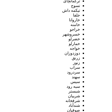
ترکمانچای
تسوج
تیکمه داش
جلفا
خاروانا
خامنه
خراجو
خسروشهر
خضرلو
خمارلو
خواجه
دوزدوزان
زرنق
زنوز
سراب
سردرود
سهند
سیس
سیه رود
شبستر
شربیان
شرفخانه
شندآباد
صوفیان