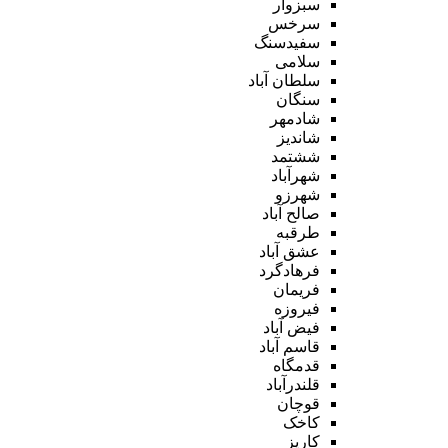
سبزوار
سرخس
سفیدسنگ
سلامی
سلطان آباد
سنگان
شادمهر
شاندیز
ششتمد
شهرآباد
شهرزو
صالح آباد
طرقبه
عشق آباد
فرهادگرد
فریمان
فیروزه
فیض آباد
قاسم آباد
قدمگاه
قلندرآباد
قوچان
کاخک
کاریز