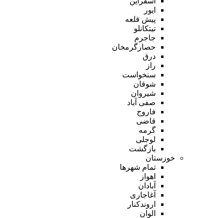
اسفراین
ایور
پیش قلعه
تیتکانلو
جاجرم
حصارگرمخان
درق
راز
سنخواست
شوقان
شیروان
صفی آباد
فاروج
قاضی
گرمه
لوجلی
بازگشت
خوزستان
تمام شهر‌ها
اهواز
آبادان
آغاجاری
اروندکنار
الوان