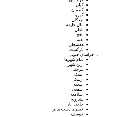
کیان
گندمان
گهرو
لردگان
مال خلیفه
ناغان
نافچ
نقنه
هفشجان
بازگشت
خراسان جنوبی
تمام شهر‌ها
آرین شهر
بیرجند
آیسک
ارسک
اسدیه
اسفدن
اسلامیه
بشرویه
حاجی آباد
خضری دشت بیاض
خوسف