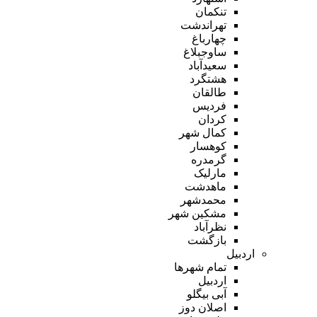
تنکمان
تهراندشت
چهارباغ
ساوجبلاغ
سعیدآباد
هشتگرد
طالقان
فردیس
کردان
کمال شهر
کوهسار
گرمدره
مارلیک
ماهدشت
محمدشهر
مشکین شهر
نظرآباد
بازگشت
اردبیل
تمام شهر‌ها
اردبیل
آبی بیگلو
اصلان دوز