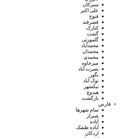
سیرکان
علی اکبر
فنوج
قصرقند
کنارک
گشت
گلمورتی
محمدآباد
محمدان
محمدی
میرجاوه
نصرت آباد
نگور
نوک آباد
نیکشهر
هیدوچ
بازگشت
فارس
تمام شهر‌ها
شیراز
آباده
آباده طشک
اردکان