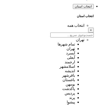
انتخاب استان
انتخاب استان
انتخاب همه
×
تهران
تمام شهر‌ها
تهران
آبسرد
آبعلی
ارجمند
اسلامشهر
اندیشه
باقرشهر
باغستان
بومهن
پاکدشت
پردیس
پرند
پیشوا