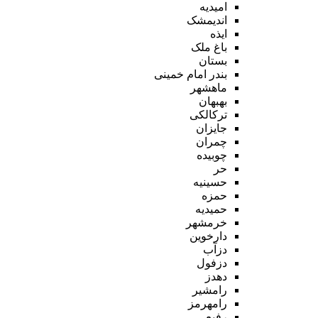
امیدیه
اندیمشک
ایذه
باغ ملک
بستان
بندر امام خمینی
ماهشهر
بهبهان
ترکالکی
جایزان
چمران
چوبیده
حر
حسینیه
حمزه
حمیدیه
خرمشهر
دارخوین
دزآب
دزفول
دهدز
رامشیر
رامهرمز
رفیع