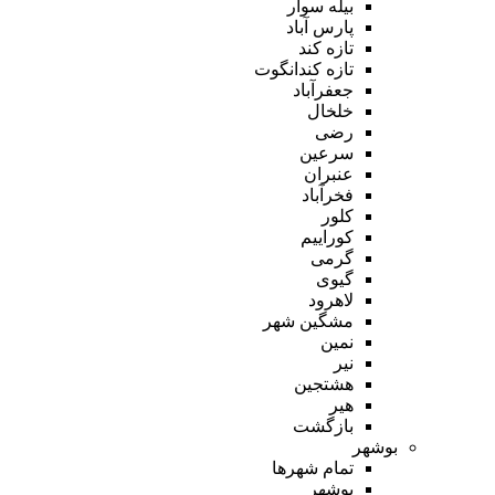
بیله سوار
پارس آباد
تازه کند
تازه کندانگوت
جعفرآباد
خلخال
رضی
سرعین
عنبران
فخرآباد
کلور
کوراییم
گرمی
گیوی
لاهرود
مشگین شهر
نمین
نیر
هشتجین
هیر
بازگشت
بوشهر
تمام شهر‌ها
بوشهر