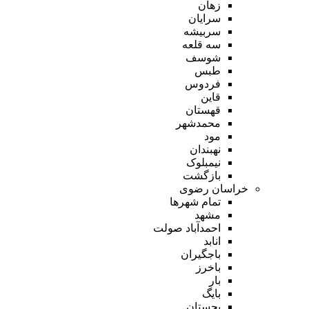
زهان
سرایان
سربیشه
سه قلعه
شوسف
طبس
فردوس
قاین
قهستان
محمدشهر
مود
نهبندان
نیمبلوک
بازگشت
خراسان رضوی
تمام شهر‌ها
مشهد
احمدآباد صولت
انابد
باجگیران
باخرز
بار
بایگ
بجستان