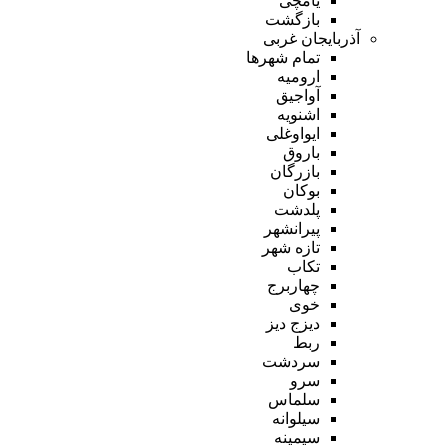
یامچی
بازگشت
آذربایجان غربی
تمام شهر‌ها
ارومیه
آواجیق
اشنویه
ایواوغلی
باروق
بازرگان
بوکان
پلدشت
پیرانشهر
تازه شهر
تکاب
چهاربرج
خوی
دیزج دیز
ربط
سردشت
سرو
سلماس
سیلوانه
سیمینه