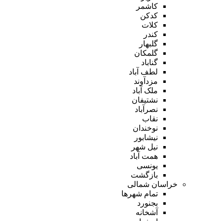
کاشمر
کدکن
کلات
کندر
گلبهار
گلمکان
گناباد
لطف آباد
مزدآوند
ملک آباد
نشتیفان
نصرآباد
نقاب
نوخندان
نیشابور
نیل شهر
همت آباد
یونسی
بازگشت
خراسان شمالی
تمام شهر‌ها
بجنورد
آشخانه