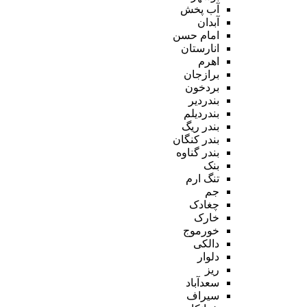
آب پخش
آبدان
امام حسن
انارستان
اهرم
برازجان
بردخون
بندردیر
بندردیلم
بندر ریگ
بندر کنگان
بندر گناوه
بنک
تنگ ارم
جم
چغادک
خارک
خورموج
دالکی
دلوار
ریز
سعدآباد
سیراف