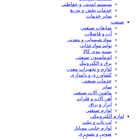
سیستم امنیتی و حفاظتی
خدمات پخش و توزیع
سایر خدمات
صنعت
ضایعات صنعتی
آب و فاضلاب
مواد شیمیایی و معدنی
تولید مواد غذایی
بسته بندی کالا
اتوماسیون صنعتی
برق و الکترونیک
لوازم و تجهیزات معدن
کشاورزی و دامداری
خدمات صنعتی
سایر
ماشین آلات صنعتی
آهن آلات و فلزات
ابزار و یراق
لوازم صنعتی
لوازم الکترونیکی
لپ تاپ و تبلت
لوازم جانبی موبایل
صوتی و تصویری