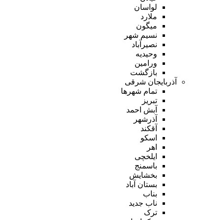
لواسان
ملارد
میگون
نسیم شهر
نصیرآباد
وحیدیه
ورامین
بازگشت
آذربایجان شرقی
تمام شهر‌ها
تبریز
آبش احمد
آذرشهر
آقکند
اسکو
اهر
ایلخچی
باسمنج
بخشایش
بستان آباد
بناب
ناب جدید
ترک