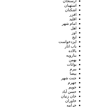
ارسنجان
استهبان
اشکنان
افزر
اقلید
امام شهر
اهل
اوز
ایج
ایزدخواست
باب انار
بالاده
بنارویه
بهمن
بوانات
بیرم
بیضا
جنت شهر
جهرم
جویم
حسن آباد
خان زنیان
خاوران
خرامه