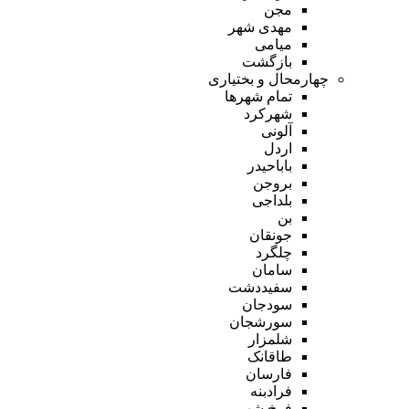
مجن
مهدی شهر
میامی
بازگشت
چهارمحال و بختیاری
تمام شهر‌ها
شهرکرد
آلونی
اردل
باباحیدر
بروجن
بلداجی
بن
جونقان
چلگرد
سامان
سفیددشت
سودجان
سورشجان
شلمزار
طاقانک
فارسان
فرادبنه
فرخ شهر