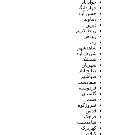
جوادآباد
چهاردانگه
حسن آباد
دماوند
دیزین
رباط کریم
رودهن
ری
شاهدشهر
شریف آباد
شمشک
شهریار
صالح آباد
صباشهر
صفادشت
فردوسیه
گلستان
فشم
فیروزکوه
قدس
قرچک
قیامدشت
کهریزک
کیلان