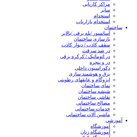
مراکز کاریابی
سایر
استخدام
استخدام بازاریاب
ساختمان
آسانسور /پله برقی /بالابر
بازسازی ساختمان
سقف کاذب / دیوار کاذب
در ضد سرقت
در اتوماتیک / کرکره برقی
در و پنجره
دکوراسیون داخلی
برق و هوشمند سازی
ایزوگام و عایقهای رطوبتی
نمای ساختمان
شیشه ساختمان
نقاشی ساختمان
مصالح ساختمانی
خدمات ساختمانی
ماشین آلات ساختمانی
آموزشی
آموزشگاه
آموزشگاه زبان