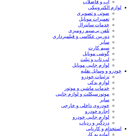
آب و فاضلاب
لوازم الکترونیکی
صوتی و تصویری
تعمیرات موبایل
خدمات سانترال
تلفن بی‌سیم رومیزی
دوربین عکاسی و فیلمبرداری
سایر
سیم کارت
گوشی موبایل
لپ تاپ و تبلت
لوازم جانبی موبایل
خودرو و وسایل نقلیه
تزئینات خودرو
لوازم یدکی
خدمات ماشین و موتور
موتورسیکلت و لوازم جانبی
سایر
خودروی داخلی و خارجی
اجاره خودرو
لوازم جانبی خودرو
دزدگیر و ردیاب
استخدام و کاریابی
آماده به کار