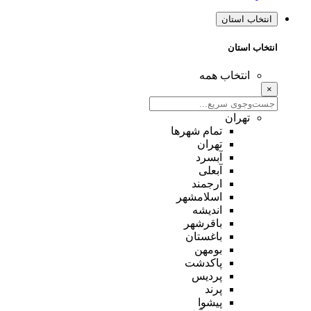
انتخاب استان
انتخاب استان
انتخاب همه
×
تهران
تمام شهر‌ها
تهران
آبسرد
آبعلی
ارجمند
اسلامشهر
اندیشه
باقرشهر
باغستان
بومهن
پاکدشت
پردیس
پرند
پیشوا