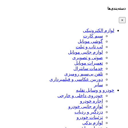
دسته‌بندی‌ها
×
لوازم الکترونیکی
سیم کارت
گوشی موبایل
لپ تاپ و تبلت
لوازم جانبی موبایل
صوتی و تصویری
تعمیرات موبایل
خدمات سانترال
تلفن بی‌سیم رومیزی
دوربین عکاسی و فیلمبرداری
سایر
خودرو و وسایل نقلیه
خودروی داخلی و خارجی
اجاره خودرو
لوازم جانبی خودرو
دزدگیر و ردیاب
تزئینات خودرو
لوازم یدکی