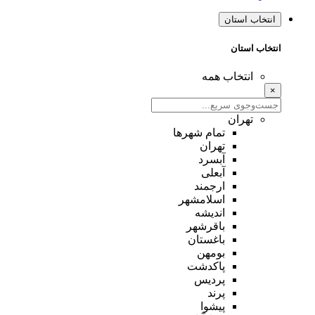
انتخاب استان
انتخاب استان
انتخاب همه
×
تهران
تمام شهر‌ها
تهران
آبسرد
آبعلی
ارجمند
اسلامشهر
اندیشه
باقرشهر
باغستان
بومهن
پاکدشت
پردیس
پرند
پیشوا