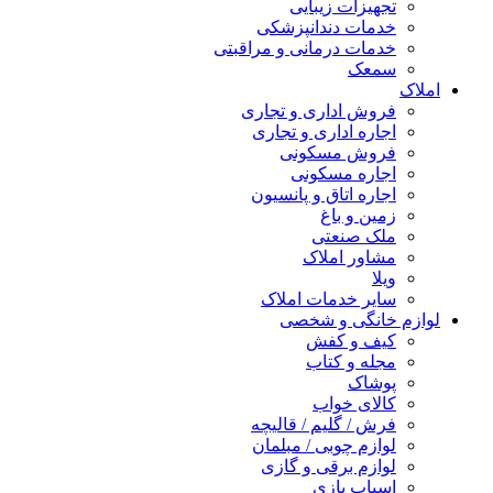
تجهیزات زیبایی
خدمات دندانپزشکی
خدمات درمانی و مراقبتی
سمعک
املاک
فروش اداری و تجاری
اجاره اداری و تجاری
فروش مسکونی
اجاره مسکونی
اجاره اتاق و پانسیون
زمین و باغ
ملک صنعتی
مشاور املاک
ویلا
سایر خدمات املاک
لوازم خانگی و شخصی
کیف و کفش
مجله و کتاب
پوشاک
کالای خواب
فرش / گلیم / قالیچه
لوازم چوبی / مبلمان
لوازم برقی و گازی
اسباب بازی