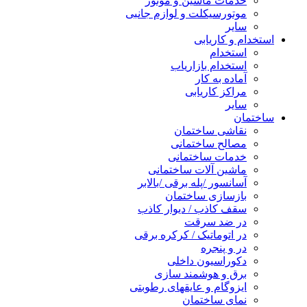
خدمات ماشین و موتور
موتورسیکلت و لوازم جانبی
سایر
استخدام و کاریابی
استخدام
استخدام بازاریاب
آماده به کار
مراکز کاریابی
سایر
ساختمان
نقاشی ساختمان
مصالح ساختمانی
خدمات ساختمانی
ماشین آلات ساختمانی
آسانسور /پله برقی /بالابر
بازسازی ساختمان
سقف کاذب / دیوار کاذب
در ضد سرقت
در اتوماتیک / کرکره برقی
در و پنجره
دکوراسیون داخلی
برق و هوشمند سازی
ایزوگام و عایقهای رطوبتی
نمای ساختمان