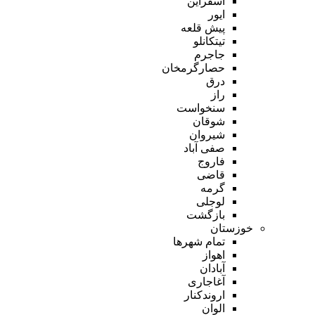
اسفراین
ایور
پیش قلعه
تیتکانلو
جاجرم
حصارگرمخان
درق
راز
سنخواست
شوقان
شیروان
صفی آباد
فاروج
قاضی
گرمه
لوجلی
بازگشت
خوزستان
تمام شهر‌ها
اهواز
آبادان
آغاجاری
اروندکنار
الوان