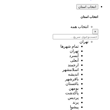
انتخاب استان
انتخاب استان
انتخاب همه
×
تهران
تمام شهر‌ها
تهران
آبسرد
آبعلی
ارجمند
اسلامشهر
اندیشه
باقرشهر
باغستان
بومهن
پاکدشت
پردیس
پرند
پیشوا