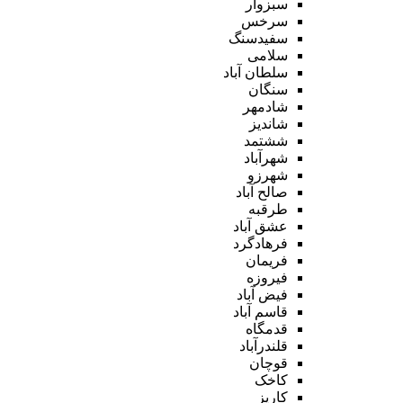
سبزوار
سرخس
سفیدسنگ
سلامی
سلطان آباد
سنگان
شادمهر
شاندیز
ششتمد
شهرآباد
شهرزو
صالح آباد
طرقبه
عشق آباد
فرهادگرد
فریمان
فیروزه
فیض آباد
قاسم آباد
قدمگاه
قلندرآباد
قوچان
کاخک
کاریز