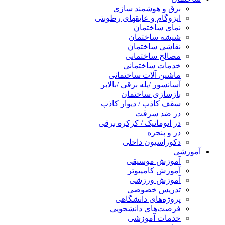
برق و هوشمند سازی
ایزوگام و عایقهای رطوبتی
نمای ساختمان
شیشه ساختمان
نقاشی ساختمان
مصالح ساختمانی
خدمات ساختمانی
ماشین آلات ساختمانی
آسانسور /پله برقی /بالابر
بازسازی ساختمان
سقف کاذب / دیوار کاذب
در ضد سرقت
در اتوماتیک / کرکره برقی
در و پنجره
دکوراسیون داخلی
آموزشی
آموزش موسیقی
آموزش کامپیوتر
آموزش ورزشی
تدریس خصوصی
پروژه‌های دانشگاهی
فرصت‌های دانشجویی
خدمات آموزشی