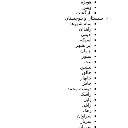
هویزه
ویس
بازگشت
سیستان و بلوچستان
تمام شهر‌ها
زاهدان
ادیمی
اسپکه
ایرانشهر
بزمان
بمپور
بنت
پیشین
جالق
چابهار
خاش
دوست محمد
راسک
زابل
زابلی
زهک
سراوان
سرباز
سوران