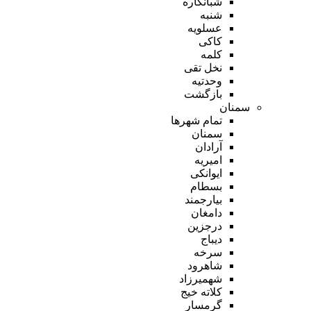
شبانکاره
شنبه
عسلویه
کاکی
کلمه
نخل تقی
وحدتیه
بازگشت
سمنان
تمام شهر‌ها
سمنان
آرادان
امیریه
ایوانکی
بسطام
بیارجمند
دامغان
درجزین
دیباج
سرخه
شاهرود
شهمیرزاد
کلاته خیج
گرمسار