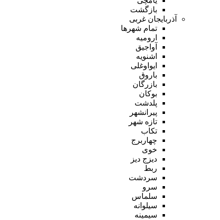
یامچی
بازگشت
آذربایجان غربی
تمام شهر‌ها
ارومیه
آواجیق
اشنویه
ایواوغلی
باروق
بازرگان
بوکان
پلدشت
پیرانشهر
تازه شهر
تکاب
چهاربرج
خوی
دیزج دیز
ربط
سردشت
سرو
سلماس
سیلوانه
سیمینه