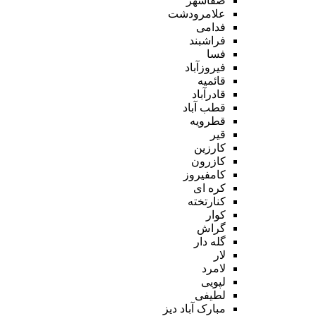
صفاشهر
علامرودشت
فدامی
فراشبند
فسا
فیروزآباد
قائمیه
قادرآباد
قطب آباد
قطرویه
قیر
کارزین
کازرون
کامفیروز
کره ای
کنارتخته
کوار
گراش
گله دار
لار
لامرد
لپویی
لطیفی
مبارک آباد دیز