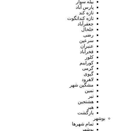
بیله سوار
پارس آباد
تازه کند
تازه کندانگوت
جعفرآباد
خلخال
رضی
سرعین
عنبران
فخرآباد
کلور
کوراییم
گرمی
گیوی
لاهرود
مشگین شهر
نمین
نیر
هشتجین
هیر
بازگشت
بوشهر
تمام شهر‌ها
بوشهر