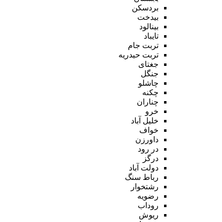
بردسکن
بیدخت
بینالود
تایباد
تربت جام
تربت حیدریه
جغتای
جنگل
چاشلو
چکنه
چناران
خرو
خلیل آباد
خواف
داورزن
در رود
درگز
دولت آباد
رباط سنگ
رشتخوار
رضویه
روداب
ریوش