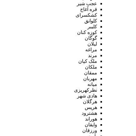
عجب شیر
قره آغاج
کشکسرای
کلوانق
کلیبر
کوزه کنان
گوگان
لیلان
مراغه
مرند
ملک کیان
ملکان
ممقان
مهربان
میانه
نظرکهریزی
هادی شهر
هرگلان
هریس
هشترود
هوراند
وایقان
ورزقان