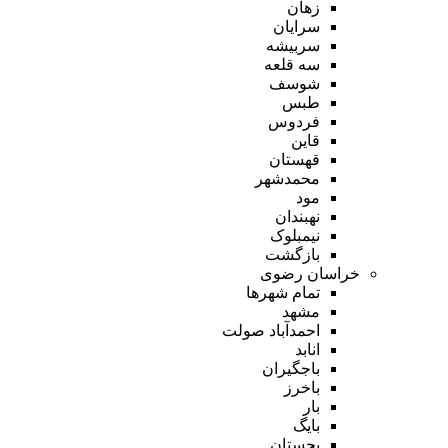
زهان
سرایان
سربیشه
سه قلعه
شوسف
طبس
فردوس
قاین
قهستان
محمدشهر
مود
نهبندان
نیمبلوک
بازگشت
خراسان رضوی
تمام شهر‌ها
مشهد
احمدآباد صولت
انابد
باجگیران
باخرز
بار
بایگ
بجستان