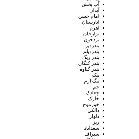
آب پخش
آبدان
امام حسن
انارستان
اهرم
برازجان
بردخون
بندردیر
بندردیلم
بندر ریگ
بندر کنگان
بندر گناوه
بنک
تنگ ارم
جم
چغادک
خارک
خورموج
دالکی
دلوار
ریز
سعدآباد
سیراف