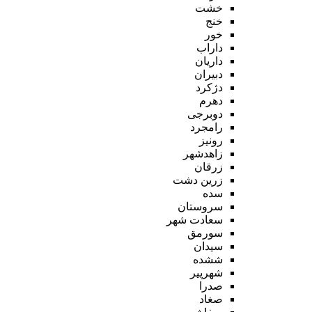
خشت
خنج
خور
داراب
داریان
دبیران
دژکرد
دهرم
دوبرجی
رامجرد
رونیز
زاهدشهر
زرقان
زرین دشت
سده
سروستان
سعادت شهر
سورمق
سیدان
ششده
شهرپیر
صدرا
صغاد