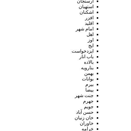
ارسنجان
استهبان
اشکنان
افزر
اقلید
امام شهر
اهل
اوز
ایج
ایزدخواست
باب انار
بالاده
بنارویه
بهمن
بوانات
بیرم
بیضا
جنت شهر
جهرم
جویم
حسن آباد
خان زنیان
خاوران
خرامه