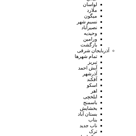
لواسان
ملارد
میگون
نسیم شهر
نصیرآباد
وحیدیه
ورامین
بازگشت
آذربایجان شرقی
تمام شهر‌ها
تبریز
آبش احمد
آذرشهر
آقکند
اسکو
اهر
ایلخچی
باسمنج
بخشایش
بستان آباد
بناب
ناب جدید
ترک