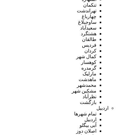
تنکمان
تهراندشت
چهارباغ
ساوجبلاغ
سعیدآباد
هشتگرد
طالقان
فردیس
کردان
کمال شهر
کوهسار
گرمدره
مارلیک
ماهدشت
محمدشهر
مشکین شهر
نظرآباد
بازگشت
اردبیل
تمام شهر‌ها
اردبیل
آبی بیگلو
اصلان دوز