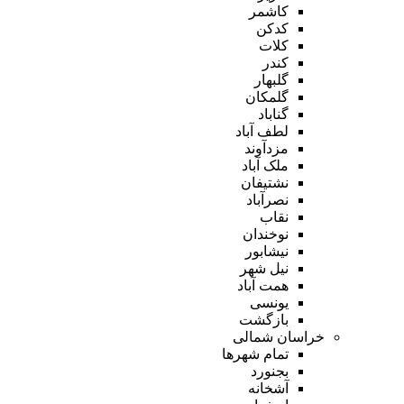
کاشمر
کدکن
کلات
کندر
گلبهار
گلمکان
گناباد
لطف آباد
مزدآوند
ملک آباد
نشتیفان
نصرآباد
نقاب
نوخندان
نیشابور
نیل شهر
همت آباد
یونسی
بازگشت
خراسان شمالی
تمام شهر‌ها
بجنورد
آشخانه