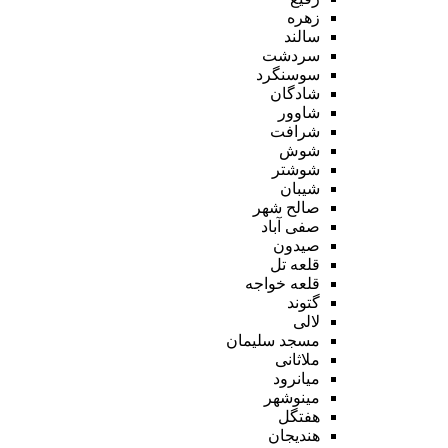
زهره
سالند
سردشت
سوسنگرد
شادگان
شاوور
شرافت
شوش
شوشتر
شیبان
صالح شهر
صفی آباد
صیدون
قلعه تل
قلعه خواجه
گتوند
لالی
مسجد سلیمان
ملاثانی
میانرود
مینوشهر
هفتگل
هندیجان