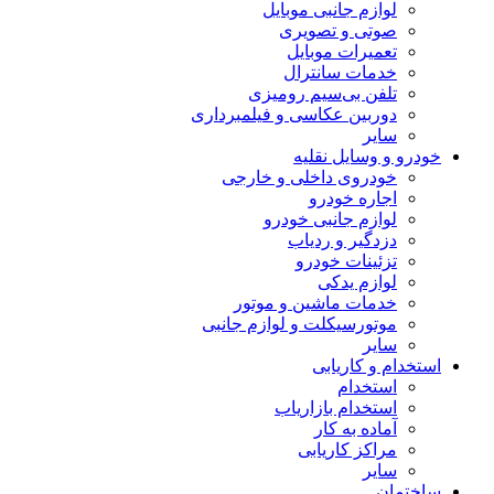
لوازم جانبی موبایل
صوتی و تصویری
تعمیرات موبایل
خدمات سانترال
تلفن بی‌سیم رومیزی
دوربین عکاسی و فیلمبرداری
سایر
خودرو و وسایل نقلیه
خودروی داخلی و خارجی
اجاره خودرو
لوازم جانبی خودرو
دزدگیر و ردیاب
تزئینات خودرو
لوازم یدکی
خدمات ماشین و موتور
موتورسیکلت و لوازم جانبی
سایر
استخدام و کاریابی
استخدام
استخدام بازاریاب
آماده به کار
مراکز کاریابی
سایر
ساختمان