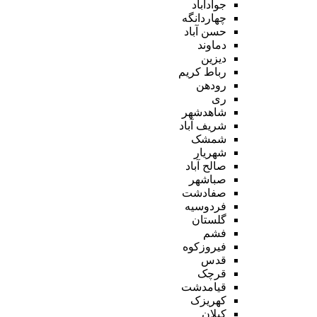
جوادآباد
چهاردانگه
حسن آباد
دماوند
دیزین
رباط کریم
رودهن
ری
شاهدشهر
شریف آباد
شمشک
شهریار
صالح آباد
صباشهر
صفادشت
فردوسیه
گلستان
فشم
فیروزکوه
قدس
قرچک
قیامدشت
کهریزک
کیلان