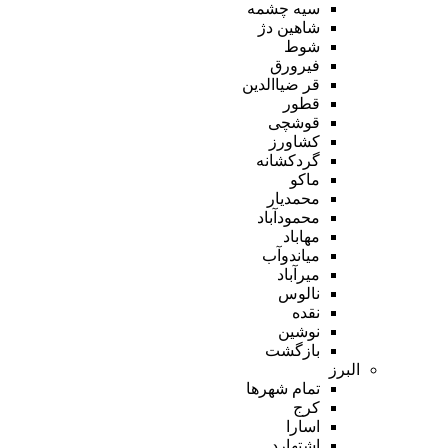
سیه چشمه
شاهین دژ
شوط
فیرورق
قر ضیاالدین
قطور
قوشچی
کشاورز
گردکشانه
ماکو
محمدیار
محمودآباد
مهاباد
میاندوآب
میرآباد
نالوس
نقده
نوشین
بازگشت
البرز
تمام شهر‌ها
کرج
اسارا
اشتهارد