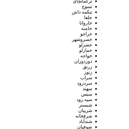
ترکمانچای
تسوج
تیکمه داش
جلفا
خاروانا
خامنه
خراجو
خسروشهر
خضرلو
خمارلو
خواجه
دوزدوزان
زرنق
زنوز
سراب
سردرود
سهند
سیس
سیه رود
شبستر
شربیان
شرفخانه
شندآباد
صوفیان