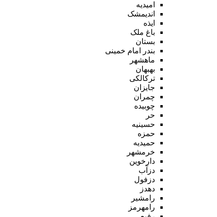
امیدیه
اندیمشک
ایذه
باغ ملک
بستان
بندر امام خمینی
ماهشهر
بهبهان
ترکالکی
جایزان
چمران
چوبیده
حر
حسینیه
حمزه
حمیدیه
خرمشهر
دارخوین
دزآب
دزفول
دهدز
رامشیر
رامهرمز
رفیع