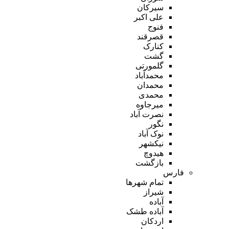
سیرکان
علی اکبر
فنوج
قصرقند
کنارک
گشت
گلمورتی
محمدآباد
محمدان
محمدی
میرجاوه
نصرت آباد
نگور
نوک آباد
نیکشهر
هیدوچ
بازگشت
فارس
تمام شهر‌ها
شیراز
آباده
آباده طشک
اردکان