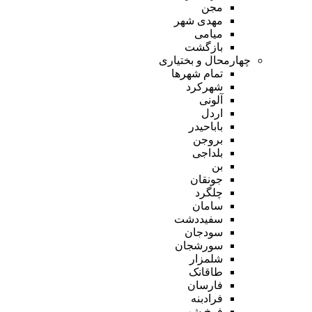
مجن
مهدی شهر
میامی
بازگشت
چهارمحال و بختیاری
تمام شهر‌ها
شهرکرد
آلونی
اردل
باباحیدر
بروجن
بلداجی
بن
جونقان
چلگرد
سامان
سفیددشت
سودجان
سورشجان
شلمزار
طاقانک
فارسان
فرادبنه
فرخ شهر