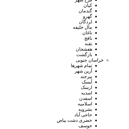
کیان
گندمان
گهرو
لردگان
مال خلیفه
ناغان
نافچ
نقنه
هفشجان
بازگشت
خراسان جنوبی
تمام شهر‌ها
آرین شهر
بیرجند
آیسک
ارسک
اسدیه
اسفدن
اسلامیه
بشرویه
حاجی آباد
خضری دشت بیاض
خوسف