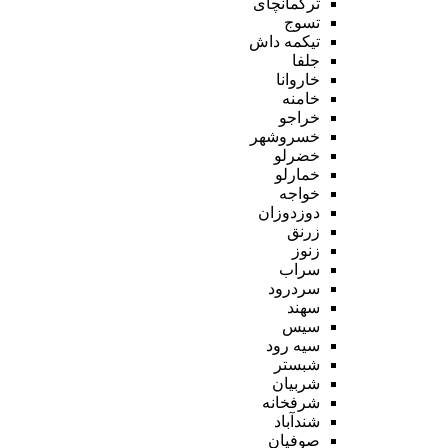
ترکمانچای
تسوج
تیکمه داش
جلفا
خاروانا
خامنه
خراجو
خسروشهر
خضرلو
خمارلو
خواجه
دوزدوزان
زرنق
زنوز
سراب
سردرود
سهند
سیس
سیه رود
شبستر
شربیان
شرفخانه
شندآباد
صوفیان