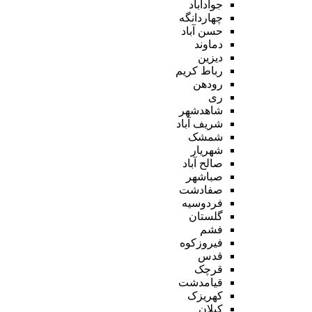
جوادآباد
چهاردانگه
حسن آباد
دماوند
دیزین
رباط کریم
رودهن
ری
شاهدشهر
شریف آباد
شمشک
شهریار
صالح آباد
صباشهر
صفادشت
فردوسیه
گلستان
فشم
فیروزکوه
قدس
قرچک
قیامدشت
کهریزک
کیلان