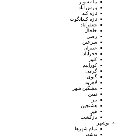
بیله سوار
پارس آباد
تازه کند
تازه کندانگوت
جعفرآباد
خلخال
رضی
سرعین
عنبران
فخرآباد
کلور
کوراییم
گرمی
گیوی
لاهرود
مشگین شهر
نمین
نیر
هشتجین
هیر
بازگشت
بوشهر
تمام شهر‌ها
بوشهر