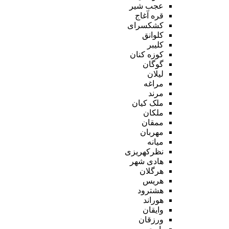
عجب شیر
قره آغاج
کشکسرای
کلوانق
کلیبر
کوزه کنان
گوگان
لیلان
مراغه
مرند
ملک کیان
ملکان
ممقان
مهربان
میانه
نظرکهریزی
هادی شهر
هرگلان
هریس
هشترود
هوراند
وایقان
ورزقان