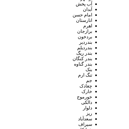
آب پخش
آبدان
امام حسن
انارستان
اهرم
برازجان
بردخون
بندردیر
بندردیلم
بندر ریگ
بندر کنگان
بندر گناوه
بنک
تنگ ارم
جم
چغادک
خارک
خورموج
دالکی
دلوار
ریز
سعدآباد
سیراف