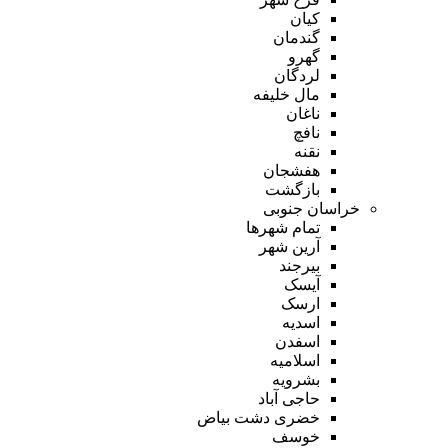
کیان
گندمان
گهرو
لردگان
مال خلیفه
ناغان
نافچ
نقنه
هفشجان
بازگشت
خراسان جنوبی
تمام شهر‌ها
آرین شهر
بیرجند
آیسک
ارسک
اسدیه
اسفدن
اسلامیه
بشرویه
حاجی آباد
خضری دشت بیاض
خوسف