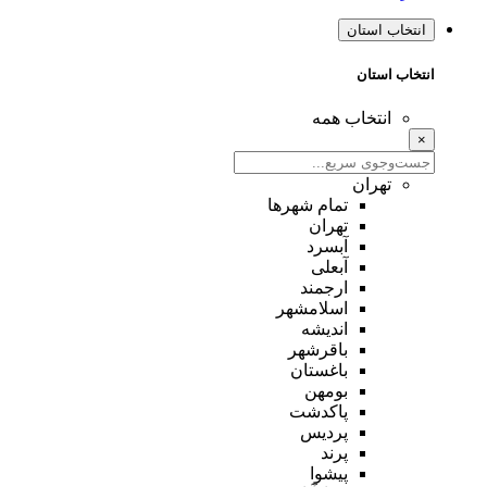
انتخاب استان
انتخاب استان
انتخاب همه
×
تهران
تمام شهر‌ها
تهران
آبسرد
آبعلی
ارجمند
اسلامشهر
اندیشه
باقرشهر
باغستان
بومهن
پاکدشت
پردیس
پرند
پیشوا