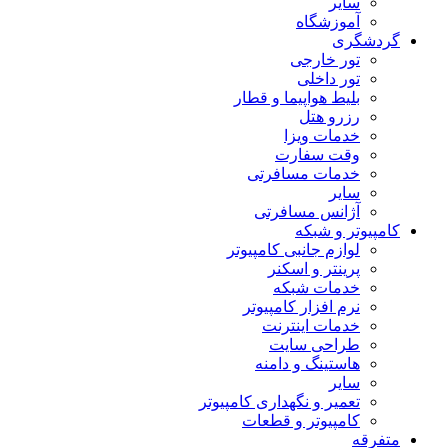
سایر
آموزشگاه
گردشگری
تور خارجی
تور داخلی
بلیط هواپیما و قطار
رزرو هتل
خدمات ویزا
وقت سفارت
خدمات مسافرتی
سایر
آژانس مسافرتی
کامپیوتر و شبکه
لوازم جانبی کامپیوتر
پرینتر و اسکنر
خدمات شبکه
نرم افزار کامپیوتر
خدمات اینترنت
طراحی سایت
هاستینگ و دامنه
سایر
تعمیر و نگهداری کامپیوتر
کامپیوتر و قطعات
متفرقه