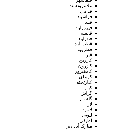
صفاشهر
علامرودشت
فدامی
فراشبند
فسا
فیروزآباد
قائمیه
قادرآباد
قطب آباد
قطرویه
قیر
کارزین
کازرون
کامفیروز
کره ای
کنارتخته
کوار
گراش
گله دار
لار
لامرد
لپویی
لطیفی
مبارک آباد دیز