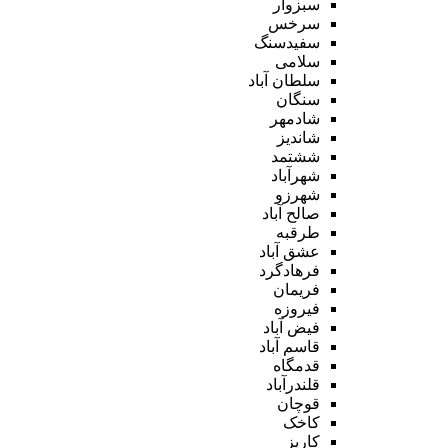
سبزوار
سرخس
سفیدسنگ
سلامی
سلطان آباد
سنگان
شادمهر
شاندیز
ششتمد
شهرآباد
شهرزو
صالح آباد
طرقبه
عشق آباد
فرهادگرد
فریمان
فیروزه
فیض آباد
قاسم آباد
قدمگاه
قلندرآباد
قوچان
کاخک
کاریز