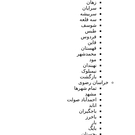
زهان
سرایان
سربیشه
سه قلعه
شوسف
طبس
فردوس
قاین
قهستان
محمدشهر
مود
نهبندان
نیمبلوک
بازگشت
خراسان رضوی
تمام شهر‌ها
مشهد
احمدآباد صولت
انابد
باجگیران
باخرز
بار
بایگ
بجستان