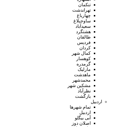
تنکمان
تهراندشت
چهارباغ
ساوجبلاغ
سعیدآباد
هشتگرد
طالقان
فردیس
کردان
کمال شهر
کوهسار
گرمدره
مارلیک
ماهدشت
محمدشهر
مشکین شهر
نظرآباد
بازگشت
اردبیل
تمام شهر‌ها
اردبیل
آبی بیگلو
اصلان دوز