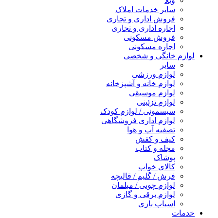
ویلا
سایر خدمات املاک
فروش اداری و تجاری
اجاره اداری و تجاری
فروش مسکونی
اجاره مسکونی
لوازم خانگی و شخصی
سایر
لوازم ورزشی
لوازم خانه و آشپزخانه
لوازم موسیقی
لوازم تزئینی
سیسمونی / لوازم کودک
لوازم اداری فروشگاهی
تصفیه آب و هوا
کیف و کفش
مجله و کتاب
پوشاک
کالای خواب
فرش / گلیم / قالیچه
لوازم چوبی / مبلمان
لوازم برقی و گازی
اسباب بازی
خدمات