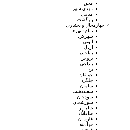
مجن
مهدی شهر
میامی
بازگشت
چهارمحال و بختیاری
تمام شهر‌ها
شهرکرد
آلونی
اردل
باباحیدر
بروجن
بلداجی
بن
جونقان
چلگرد
سامان
سفیددشت
سودجان
سورشجان
شلمزار
طاقانک
فارسان
فرادبنه
فرخ شهر