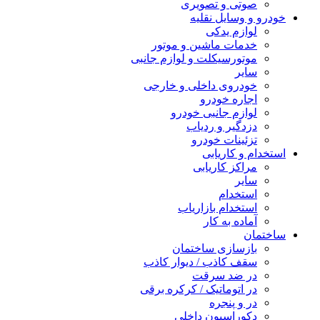
صوتی و تصویری
خودرو و وسایل نقلیه
لوازم یدکی
خدمات ماشین و موتور
موتورسیکلت و لوازم جانبی
سایر
خودروی داخلی و خارجی
اجاره خودرو
لوازم جانبی خودرو
دزدگیر و ردیاب
تزئینات خودرو
استخدام و کاریابی
مراکز کاریابی
سایر
استخدام
استخدام بازاریاب
آماده به کار
ساختمان
بازسازی ساختمان
سقف کاذب / دیوار کاذب
در ضد سرقت
در اتوماتیک / کرکره برقی
در و پنجره
دکوراسیون داخلی