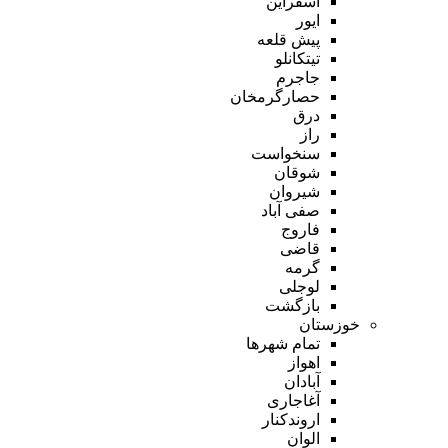
اسفراین
ایور
پیش قلعه
تیتکانلو
جاجرم
حصارگرمخان
درق
راز
سنخواست
شوقان
شیروان
صفی آباد
فاروج
قاضی
گرمه
لوجلی
بازگشت
خوزستان
تمام شهر‌ها
اهواز
آبادان
آغاجاری
اروندکنار
الوان