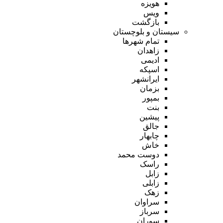
هویزه
ویس
بازگشت
سیستان و بلوچستان
تمام شهر‌ها
زاهدان
ادیمی
اسپکه
ایرانشهر
بزمان
بمپور
بنت
پیشین
جالق
چابهار
خاش
دوست محمد
راسک
زابل
زابلی
زهک
سراوان
سرباز
سوران