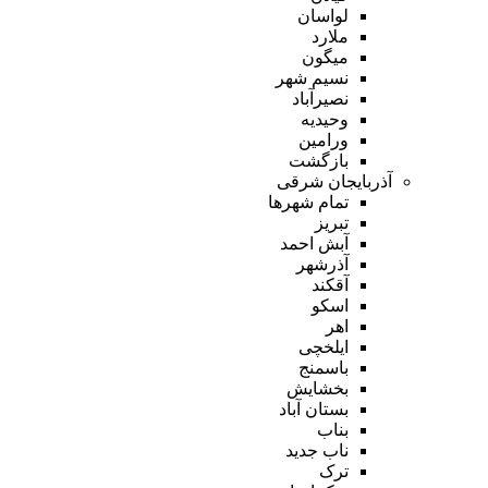
لواسان
ملارد
میگون
نسیم شهر
نصیرآباد
وحیدیه
ورامین
بازگشت
آذربایجان شرقی
تمام شهر‌ها
تبریز
آبش احمد
آذرشهر
آقکند
اسکو
اهر
ایلخچی
باسمنج
بخشایش
بستان آباد
بناب
ناب جدید
ترک