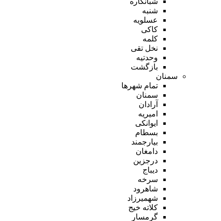
شبانکاره
شنبه
عسلویه
کاکی
کلمه
نخل تقی
وحدتیه
بازگشت
سمنان
تمام شهر‌ها
سمنان
آرادان
امیریه
ایوانکی
بسطام
بیارجمند
دامغان
درجزین
دیباج
سرخه
شاهرود
شهمیرزاد
کلاته خیج
گرمسار