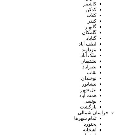
کاشمر
کدکن
کلات
کندر
گلبهار
گلمکان
گناباد
لطف آباد
مزدآوند
ملک آباد
نشتیفان
نصرآباد
نقاب
نوخندان
نیشابور
نیل شهر
همت آباد
یونسی
بازگشت
خراسان شمالی
تمام شهر‌ها
بجنورد
آشخانه