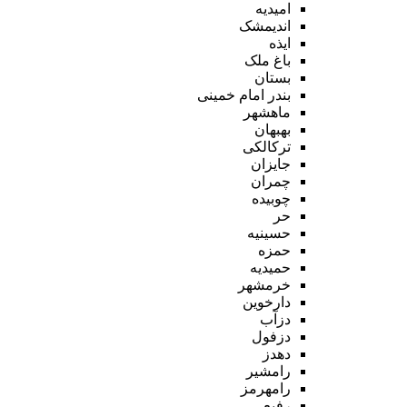
امیدیه
اندیمشک
ایذه
باغ ملک
بستان
بندر امام خمینی
ماهشهر
بهبهان
ترکالکی
جایزان
چمران
چوبیده
حر
حسینیه
حمزه
حمیدیه
خرمشهر
دارخوین
دزآب
دزفول
دهدز
رامشیر
رامهرمز
رفیع