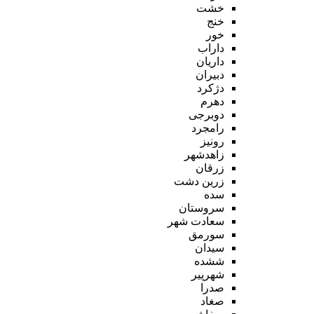
خشت
خنج
خور
داراب
داریان
دبیران
دژکرد
دهرم
دوبرجی
رامجرد
رونیز
زاهدشهر
زرقان
زرین دشت
سده
سروستان
سعادت شهر
سورمق
سیدان
ششده
شهرپیر
صدرا
صغاد