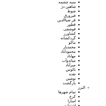
سیه چشمه
شاهین دژ
شوط
فیرورق
قر ضیاالدین
قطور
قوشچی
کشاورز
گردکشانه
ماکو
محمدیار
محمودآباد
مهاباد
میاندوآب
میرآباد
نالوس
نقده
نوشین
بازگشت
البرز
تمام شهر‌ها
کرج
اسارا
اشتهارد