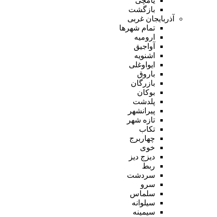
یامچی
بازگشت
آذربایجان غربی
تمام شهر‌ها
ارومیه
آواجیق
اشنویه
ایواوغلی
باروق
بازرگان
بوکان
پلدشت
پیرانشهر
تازه شهر
تکاب
چهاربرج
خوی
دیزج دیز
ربط
سردشت
سرو
سلماس
سیلوانه
سیمینه