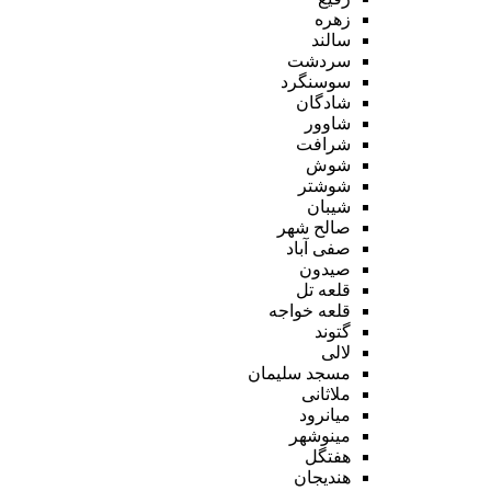
زهره
سالند
سردشت
سوسنگرد
شادگان
شاوور
شرافت
شوش
شوشتر
شیبان
صالح شهر
صفی آباد
صیدون
قلعه تل
قلعه خواجه
گتوند
لالی
مسجد سلیمان
ملاثانی
میانرود
مینوشهر
هفتگل
هندیجان