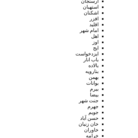
ارسنجان
استهبان
اشکنان
افزر
اقلید
امام شهر
اهل
اوز
ایج
ایزدخواست
باب انار
بالاده
بنارویه
بهمن
بوانات
بیرم
بیضا
جنت شهر
جهرم
جویم
حسن آباد
خان زنیان
خاوران
خرامه