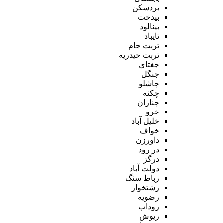
بردسکن
بیدخت
بینالود
تایباد
تربت جام
تربت حیدریه
جغتای
جنگل
چاشلو
چکنه
چناران
خرو
خلیل آباد
خواف
داورزن
در رود
درگز
دولت آباد
رباط سنگ
رشتخوار
رضویه
روداب
ریوش