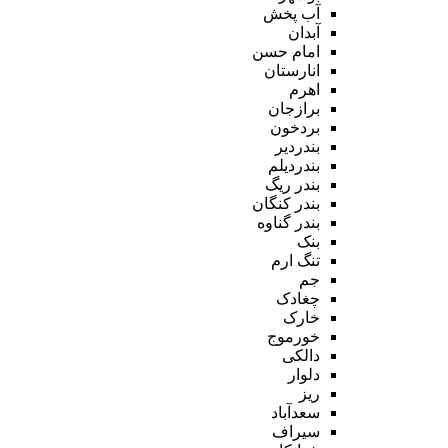
آب پخش
آبدان
امام حسن
انارستان
اهرم
برازجان
بردخون
بندردیر
بندردیلم
بندر ریگ
بندر کنگان
بندر گناوه
بنک
تنگ ارم
جم
چغادک
خارک
خورموج
دالکی
دلوار
ریز
سعدآباد
سیراف