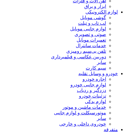
آهن آلات و فلزات
ابزار و یراق
لوازم الکترونیکی
گوشی موبایل
لپ تاپ و تبلت
لوازم جانبی موبایل
صوتی و تصویری
تعمیرات موبایل
خدمات سانترال
تلفن بی‌سیم رومیزی
دوربین عکاسی و فیلمبرداری
سایر
سیم کارت
خودرو و وسایل نقلیه
اجاره خودرو
لوازم جانبی خودرو
دزدگیر و ردیاب
تزئینات خودرو
لوازم یدکی
خدمات ماشین و موتور
موتورسیکلت و لوازم جانبی
سایر
خودروی داخلی و خارجی
متفرقه