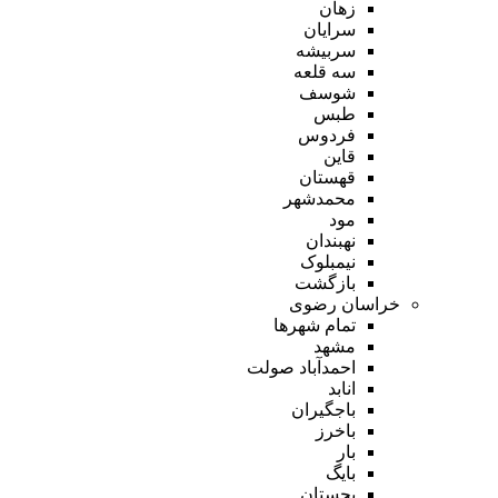
زهان
سرایان
سربیشه
سه قلعه
شوسف
طبس
فردوس
قاین
قهستان
محمدشهر
مود
نهبندان
نیمبلوک
بازگشت
خراسان رضوی
تمام شهر‌ها
مشهد
احمدآباد صولت
انابد
باجگیران
باخرز
بار
بایگ
بجستان