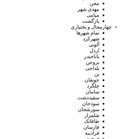
مجن
مهدی شهر
میامی
بازگشت
چهارمحال و بختیاری
تمام شهر‌ها
شهرکرد
آلونی
اردل
باباحیدر
بروجن
بلداجی
بن
جونقان
چلگرد
سامان
سفیددشت
سودجان
سورشجان
شلمزار
طاقانک
فارسان
فرادبنه
فرخ شهر