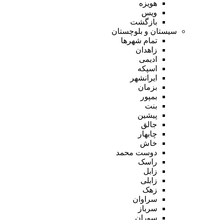
هویزه
ویس
بازگشت
سیستان و بلوچستان
تمام شهر‌ها
زاهدان
ادیمی
اسپکه
ایرانشهر
بزمان
بمپور
بنت
پیشین
جالق
چابهار
خاش
دوست محمد
راسک
زابل
زابلی
زهک
سراوان
سرباز
سوران