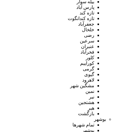
بیله سوار
پارس آباد
تازه کند
تازه کندانگوت
جعفرآباد
خلخال
رضی
سرعین
عنبران
فخرآباد
کلور
کوراییم
گرمی
گیوی
لاهرود
مشگین شهر
نمین
نیر
هشتجین
هیر
بازگشت
بوشهر
تمام شهر‌ها
بوشهر