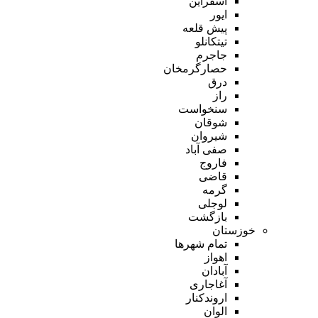
اسفراین
ایور
پیش قلعه
تیتکانلو
جاجرم
حصارگرمخان
درق
راز
سنخواست
شوقان
شیروان
صفی آباد
فاروج
قاضی
گرمه
لوجلی
بازگشت
خوزستان
تمام شهر‌ها
اهواز
آبادان
آغاجاری
اروندکنار
الوان