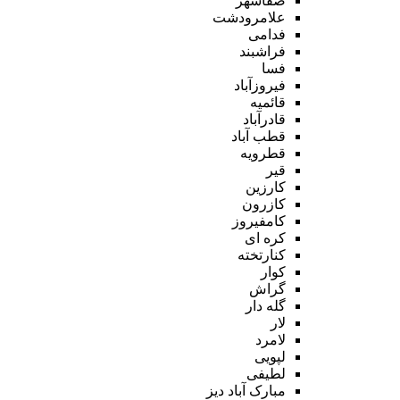
صفاشهر
علامرودشت
فدامی
فراشبند
فسا
فیروزآباد
قائمیه
قادرآباد
قطب آباد
قطرویه
قیر
کارزین
کازرون
کامفیروز
کره ای
کنارتخته
کوار
گراش
گله دار
لار
لامرد
لپویی
لطیفی
مبارک آباد دیز