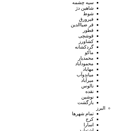
سیه چشمه
شاهین دژ
شوط
فیرورق
قر ضیاالدین
قطور
قوشچی
کشاورز
گردکشانه
ماکو
محمدیار
محمودآباد
مهاباد
میاندوآب
میرآباد
نالوس
نقده
نوشین
بازگشت
البرز
تمام شهر‌ها
کرج
اسارا
اشتهارد