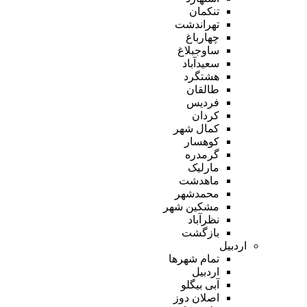
تنکمان
تهراندشت
چهارباغ
ساوجبلاغ
سعیدآباد
هشتگرد
طالقان
فردیس
کردان
کمال شهر
کوهسار
گرمدره
مارلیک
ماهدشت
محمدشهر
مشکین شهر
نظرآباد
بازگشت
اردبیل
تمام شهر‌ها
اردبیل
آبی بیگلو
اصلان دوز