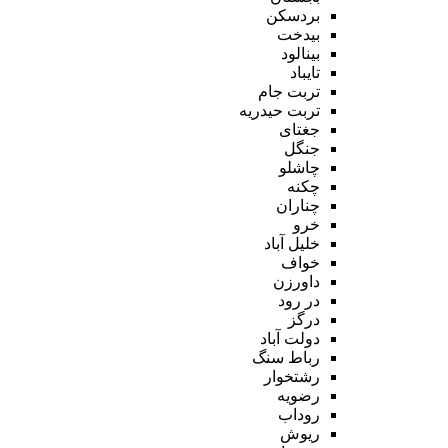
بردسکن
بیدخت
بینالود
تایباد
تربت جام
تربت حیدریه
جغتای
جنگل
چاشلو
چکنه
چناران
خرو
خلیل آباد
خواف
داورزن
در رود
درگز
دولت آباد
رباط سنگ
رشتخوار
رضویه
روداب
ریوش