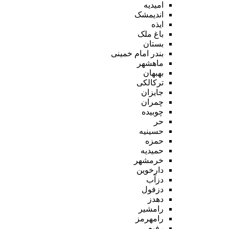
امیدیه
اندیمشک
ایذه
باغ ملک
بستان
بندر امام خمینی
ماهشهر
بهبهان
ترکالکی
جایزان
چمران
چوبیده
حر
حسینیه
حمزه
حمیدیه
خرمشهر
دارخوین
دزآب
دزفول
دهدز
رامشیر
رامهرمز
رفیع