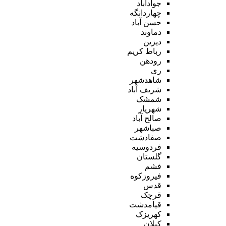
جوادآباد
چهاردانگه
حسن آباد
دماوند
دیزین
رباط کریم
رودهن
ری
شاهدشهر
شریف آباد
شمشک
شهریار
صالح آباد
صباشهر
صفادشت
فردوسیه
گلستان
فشم
فیروزکوه
قدس
قرچک
قیامدشت
کهریزک
کیلان