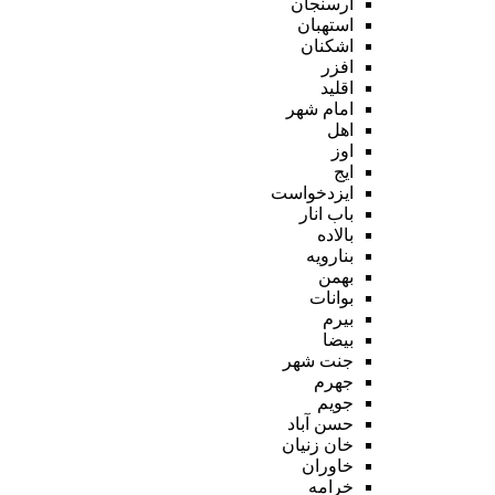
ارسنجان
استهبان
اشکنان
افزر
اقلید
امام شهر
اهل
اوز
ایج
ایزدخواست
باب انار
بالاده
بنارویه
بهمن
بوانات
بیرم
بیضا
جنت شهر
جهرم
جویم
حسن آباد
خان زنیان
خاوران
خرامه