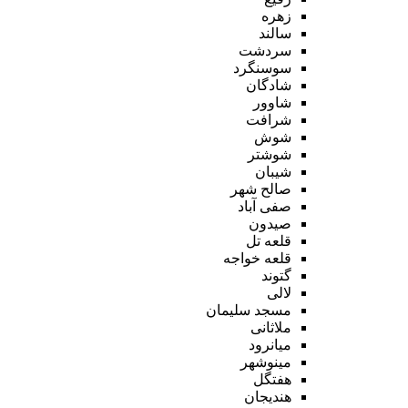
زهره
سالند
سردشت
سوسنگرد
شادگان
شاوور
شرافت
شوش
شوشتر
شیبان
صالح شهر
صفی آباد
صیدون
قلعه تل
قلعه خواجه
گتوند
لالی
مسجد سلیمان
ملاثانی
میانرود
مینوشهر
هفتگل
هندیجان