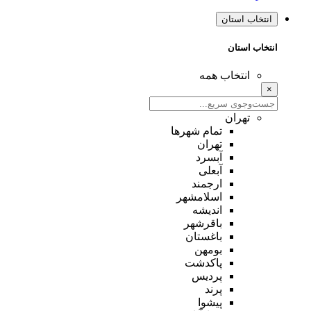
انتخاب استان
انتخاب استان
انتخاب همه
×
تهران
تمام شهر‌ها
تهران
آبسرد
آبعلی
ارجمند
اسلامشهر
اندیشه
باقرشهر
باغستان
بومهن
پاکدشت
پردیس
پرند
پیشوا