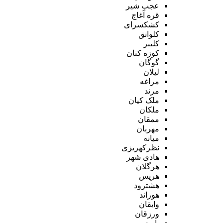
عجب شیر
قره آغاج
کشکسرای
کلوانق
کلیبر
کوزه کنان
گوگان
لیلان
مراغه
مرند
ملک کیان
ملکان
ممقان
مهربان
میانه
نظرکهریزی
هادی شهر
هرگلان
هریس
هشترود
هوراند
وایقان
ورزقان