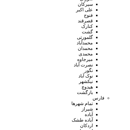
سیرکان
علی اکبر
فنوج
قصرقند
کنارک
گشت
گلمورتی
محمدآباد
محمدان
محمدی
میرجاوه
نصرت آباد
نگور
نوک آباد
نیکشهر
هیدوچ
بازگشت
فارس
تمام شهر‌ها
شیراز
آباده
آباده طشک
اردکان