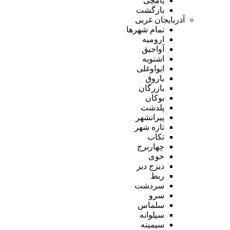
یامچی
بازگشت
آذربایجان غربی
تمام شهر‌ها
ارومیه
آواجیق
اشنویه
ایواوغلی
باروق
بازرگان
بوکان
پلدشت
پیرانشهر
تازه شهر
تکاب
چهاربرج
خوی
دیزج دیز
ربط
سردشت
سرو
سلماس
سیلوانه
سیمینه