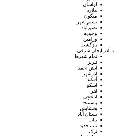
لواسان
ملارد
میگون
نسیم شهر
نصیرآباد
وحیدیه
ورامین
بازگشت
آذربایجان شرقی
تمام شهر‌ها
تبریز
آبش احمد
آذرشهر
آقکند
اسکو
اهر
ایلخچی
باسمنج
بخشایش
بستان آباد
بناب
ناب جدید
ترک