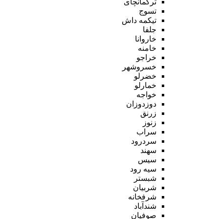
ترکمانچای
تسوج
تیکمه داش
جلفا
خاروانا
خامنه
خراجو
خسروشهر
خضرلو
خمارلو
خواجه
دوزدوزان
زرنق
زنوز
سراب
سردرود
سهند
سیس
سیه رود
شبستر
شربیان
شرفخانه
شندآباد
صوفیان