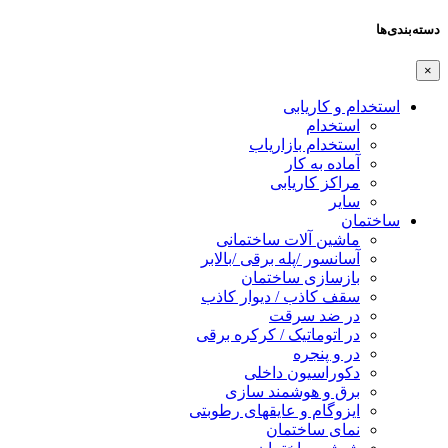
دسته‌بندی‌ها
×
استخدام و کاریابی
استخدام
استخدام بازاریاب
آماده به کار
مراکز کاریابی
سایر
ساختمان
ماشین آلات ساختمانی
آسانسور /پله برقی /بالابر
بازسازی ساختمان
سقف کاذب / دیوار کاذب
در ضد سرقت
در اتوماتیک / کرکره برقی
در و پنجره
دکوراسیون داخلی
برق و هوشمند سازی
ایزوگام و عایقهای رطوبتی
نمای ساختمان