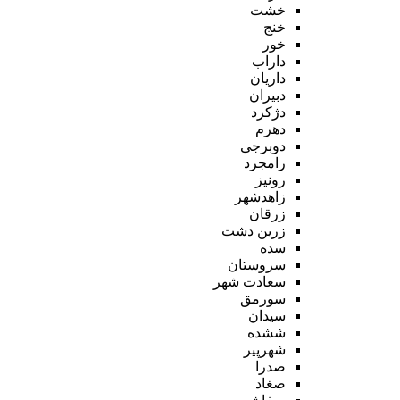
خشت
خنج
خور
داراب
داریان
دبیران
دژکرد
دهرم
دوبرجی
رامجرد
رونیز
زاهدشهر
زرقان
زرین دشت
سده
سروستان
سعادت شهر
سورمق
سیدان
ششده
شهرپیر
صدرا
صغاد