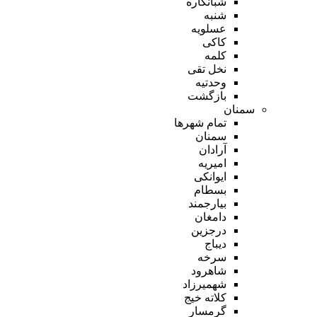
شبانکاره
شنبه
عسلویه
کاکی
کلمه
نخل تقی
وحدتیه
بازگشت
سمنان
تمام شهر‌ها
سمنان
آرادان
امیریه
ایوانکی
بسطام
بیارجمند
دامغان
درجزین
دیباج
سرخه
شاهرود
شهمیرزاد
کلاته خیج
گرمسار