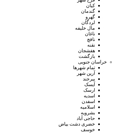
کیان
گندمان
گهرو
لردگان
مال خلیفه
ناغان
نافچ
نقنه
هفشجان
بازگشت
خراسان جنوبی
تمام شهر‌ها
آرین شهر
بیرجند
آیسک
ارسک
اسدیه
اسفدن
اسلامیه
بشرویه
حاجی آباد
خضری دشت بیاض
خوسف