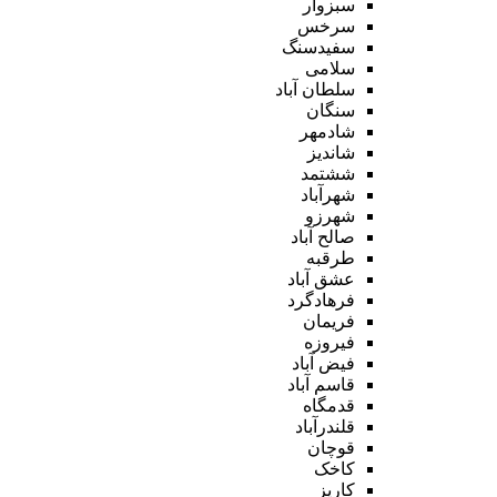
سبزوار
سرخس
سفیدسنگ
سلامی
سلطان آباد
سنگان
شادمهر
شاندیز
ششتمد
شهرآباد
شهرزو
صالح آباد
طرقبه
عشق آباد
فرهادگرد
فریمان
فیروزه
فیض آباد
قاسم آباد
قدمگاه
قلندرآباد
قوچان
کاخک
کاریز