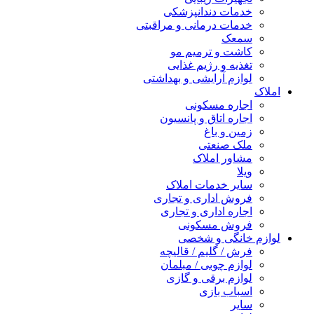
خدمات دندانپزشکی
خدمات درمانی و مراقبتی
سمعک
کاشت و ترمیم مو
تغذیه و رژیم غذایی
لوازم آرایشی و بهداشتی
املاک
اجاره مسکونی
اجاره اتاق و پانسیون
زمین و باغ
ملک صنعتی
مشاور املاک
ویلا
سایر خدمات املاک
فروش اداری و تجاری
اجاره اداری و تجاری
فروش مسکونی
لوازم خانگی و شخصی
فرش / گلیم / قالیچه
لوازم چوبی / مبلمان
لوازم برقی و گازی
اسباب بازی
سایر