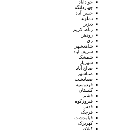
جوادآباد
چهاردانگه
حسن آباد
دماوند
دیزین
رباط کریم
رودهن
ری
شاهدشهر
شریف آباد
شمشک
شهریار
صالح آباد
صباشهر
صفادشت
فردوسیه
گلستان
فشم
فیروزکوه
قدس
قرچک
قیامدشت
کهریزک
کیلان