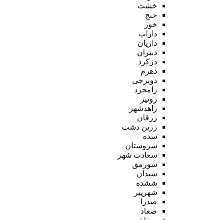
خشت
خنج
خور
داراب
داریان
دبیران
دژکرد
دهرم
دوبرجی
رامجرد
رونیز
زاهدشهر
زرقان
زرین دشت
سده
سروستان
سعادت شهر
سورمق
سیدان
ششده
شهرپیر
صدرا
صغاد