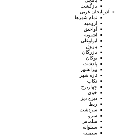
یامچی
بازگشت
آذربایجان غربی
تمام شهر‌ها
ارومیه
آواجیق
اشنویه
ایواوغلی
باروق
بازرگان
بوکان
پلدشت
پیرانشهر
تازه شهر
تکاب
چهاربرج
خوی
دیزج دیز
ربط
سردشت
سرو
سلماس
سیلوانه
سیمینه