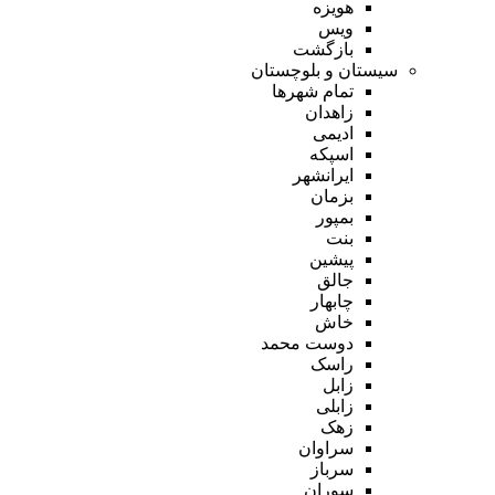
هویزه
ویس
بازگشت
سیستان و بلوچستان
تمام شهر‌ها
زاهدان
ادیمی
اسپکه
ایرانشهر
بزمان
بمپور
بنت
پیشین
جالق
چابهار
خاش
دوست محمد
راسک
زابل
زابلی
زهک
سراوان
سرباز
سوران