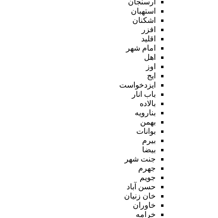
ارسنجان
استهبان
اشکنان
افزر
اقلید
امام شهر
اهل
اوز
ایج
ایزدخواست
باب انار
بالاده
بنارویه
بهمن
بوانات
بیرم
بیضا
جنت شهر
جهرم
جویم
حسن آباد
خان زنیان
خاوران
خرامه