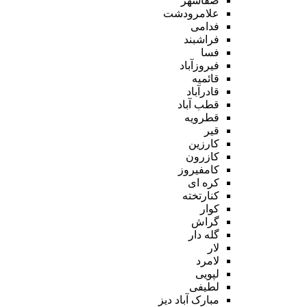
صفاشهر
علامرودشت
فدامی
فراشبند
فسا
فیروزآباد
قائمیه
قادرآباد
قطب آباد
قطرویه
قیر
کارزین
کازرون
کامفیروز
کره ای
کنارتخته
کوار
گراش
گله دار
لار
لامرد
لپویی
لطیفی
مبارک آباد دیز