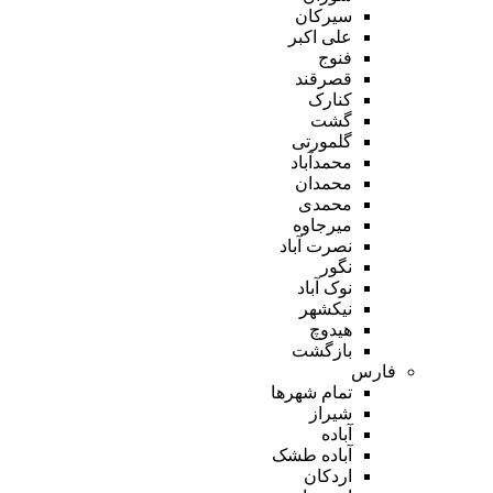
سیرکان
علی اکبر
فنوج
قصرقند
کنارک
گشت
گلمورتی
محمدآباد
محمدان
محمدی
میرجاوه
نصرت آباد
نگور
نوک آباد
نیکشهر
هیدوچ
بازگشت
فارس
تمام شهر‌ها
شیراز
آباده
آباده طشک
اردکان