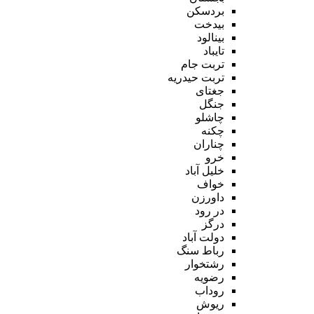
بردسکن
بیدخت
بینالود
تایباد
تربت جام
تربت حیدریه
جغتای
جنگل
چاشلو
چکنه
چناران
خرو
خلیل آباد
خواف
داورزن
در رود
درگز
دولت آباد
رباط سنگ
رشتخوار
رضویه
روداب
ریوش