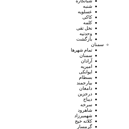
شبانکاره
شنبه
عسلویه
کاکی
کلمه
نخل تقی
وحدتیه
بازگشت
سمنان
تمام شهر‌ها
سمنان
آرادان
امیریه
ایوانکی
بسطام
بیارجمند
دامغان
درجزین
دیباج
سرخه
شاهرود
شهمیرزاد
کلاته خیج
گرمسار