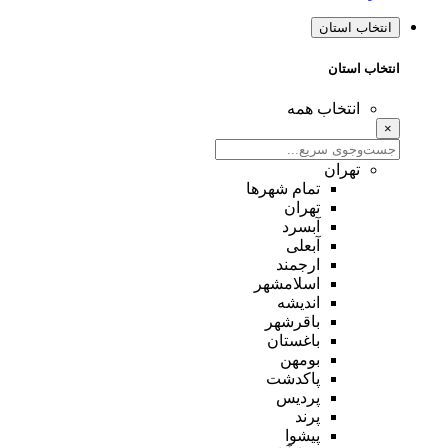
انتخاب استان
انتخاب استان
انتخاب همه
×
تهران
تمام شهر‌ها
تهران
آبسرد
آبعلی
ارجمند
اسلامشهر
اندیشه
باقرشهر
باغستان
بومهن
پاکدشت
پردیس
پرند
پیشوا