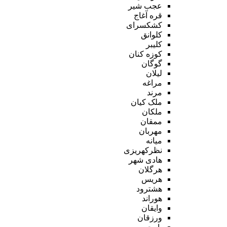
عجب شیر
قره آغاج
کشکسرای
کلوانق
کلیبر
کوزه کنان
گوگان
لیلان
مراغه
مرند
ملک کیان
ملکان
ممقان
مهربان
میانه
نظرکهریزی
هادی شهر
هرگلان
هریس
هشترود
هوراند
وایقان
ورزقان