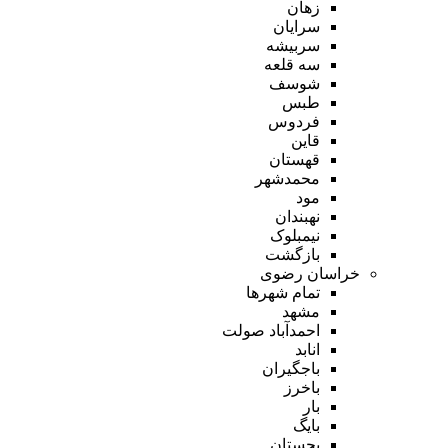
زهان
سرایان
سربیشه
سه قلعه
شوسف
طبس
فردوس
قاین
قهستان
محمدشهر
مود
نهبندان
نیمبلوک
بازگشت
خراسان رضوی
تمام شهر‌ها
مشهد
احمدآباد صولت
انابد
باجگیران
باخرز
بار
بایگ
بجستان