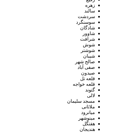
زهره
سالند
سردشت
سوسنگرد
شادگان
شاوور
شرافت
شوش
شوشتر
شیبان
صالح شهر
صفی آباد
صیدون
قلعه تل
قلعه خواجه
گتوند
لالی
مسجد سلیمان
ملاثانی
میانرود
مینوشهر
هفتگل
هندیجان