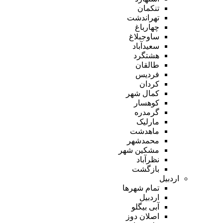
تنکمان
تهراندشت
چهارباغ
ساوجبلاغ
سعیدآباد
هشتگرد
طالقان
فردیس
کردان
کمال شهر
کوهسار
گرمدره
مارلیک
ماهدشت
محمدشهر
مشکین شهر
نظرآباد
بازگشت
اردبیل
تمام شهر‌ها
اردبیل
آبی بیگلو
اصلان دوز