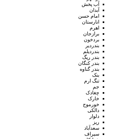
آب پخش
آبدان
امام حسن
انارستان
اهرم
برازجان
بردخون
بندردیر
بندردیلم
بندر ریگ
بندر کنگان
بندر گناوه
بنک
تنگ ارم
جم
چغادک
خارک
خورموج
دالکی
دلوار
ریز
سعدآباد
سیراف