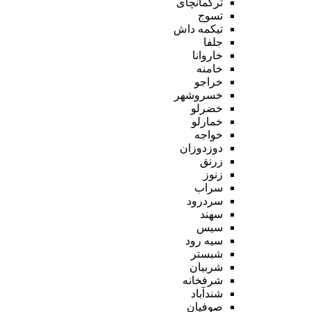
ترکمانچای
تسوج
تیکمه داش
جلفا
خاروانا
خامنه
خراجو
خسروشهر
خضرلو
خمارلو
خواجه
دوزدوزان
زرنق
زنوز
سراب
سردرود
سهند
سیس
سیه رود
شبستر
شربیان
شرفخانه
شندآباد
صوفیان