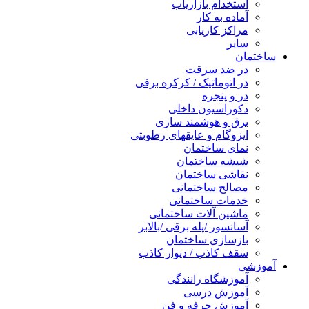
استخدام بازاریاب
آماده به کار
مراکز کاریابی
سایر
ساختمان
در ضد سرقت
در اتوماتیک / کرکره برقی
در و پنجره
دکوراسیون داخلی
برق و هوشمند سازی
ایزوگام و عایقهای رطوبتی
نمای ساختمان
شیشه ساختمان
نقاشی ساختمان
مصالح ساختمانی
خدمات ساختمانی
ماشین آلات ساختمانی
آسانسور /پله برقی /بالابر
بازسازی ساختمان
سقف کاذب / دیوار کاذب
آموزشی
آموزشگاه رانندگی
آموزش درسی
آموزش حرفه و فن