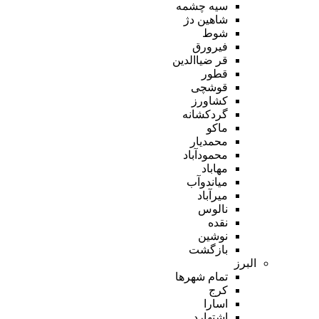
سیه چشمه
شاهین دژ
شوط
فیرورق
قر ضیاالدین
قطور
قوشچی
کشاورز
گردکشانه
ماکو
محمدیار
محمودآباد
مهاباد
میاندوآب
میرآباد
نالوس
نقده
نوشین
بازگشت
البرز
تمام شهر‌ها
کرج
اسارا
اشتهارد