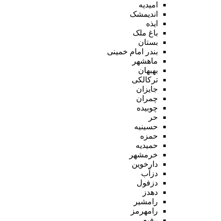
امیدیه
اندیمشک
ایذه
باغ ملک
بستان
بندر امام خمینی
ماهشهر
بهبهان
ترکالکی
جایزان
چمران
چوبیده
حر
حسینیه
حمزه
حمیدیه
خرمشهر
دارخوین
دزآب
دزفول
دهدز
رامشیر
رامهرمز
رفیع