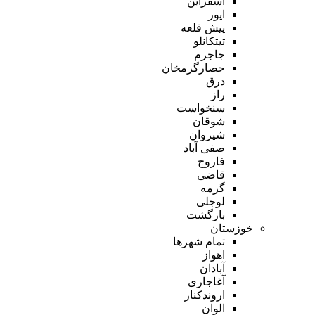
اسفراین
ایور
پیش قلعه
تیتکانلو
جاجرم
حصارگرمخان
درق
راز
سنخواست
شوقان
شیروان
صفی آباد
فاروج
قاضی
گرمه
لوجلی
بازگشت
خوزستان
تمام شهر‌ها
اهواز
آبادان
آغاجاری
اروندکنار
الوان