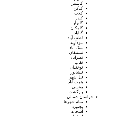
کاشمر
کدکن
کلات
کندر
گلبهار
گلمکان
گناباد
لطف آباد
مزدآوند
ملک آباد
نشتیفان
نصرآباد
نقاب
نوخندان
نیشابور
نیل شهر
همت آباد
یونسی
بازگشت
خراسان شمالی
تمام شهر‌ها
بجنورد
آشخانه