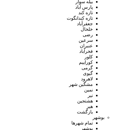
بیله سوار
پارس آباد
تازه کند
تازه کندانگوت
جعفرآباد
خلخال
رضی
سرعین
عنبران
فخرآباد
کلور
کوراییم
گرمی
گیوی
لاهرود
مشگین شهر
نمین
نیر
هشتجین
هیر
بازگشت
بوشهر
تمام شهر‌ها
بوشهر