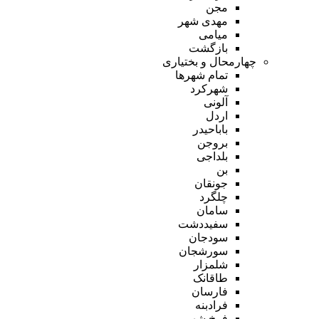
مجن
مهدی شهر
میامی
بازگشت
چهارمحال و بختیاری
تمام شهر‌ها
شهرکرد
آلونی
اردل
باباحیدر
بروجن
بلداجی
بن
جونقان
چلگرد
سامان
سفیددشت
سودجان
سورشجان
شلمزار
طاقانک
فارسان
فرادبنه
فرخ شهر