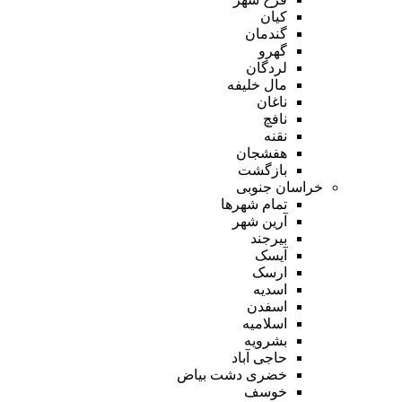
کیان
گندمان
گهرو
لردگان
مال خلیفه
ناغان
نافچ
نقنه
هفشجان
بازگشت
خراسان جنوبی
تمام شهر‌ها
آرین شهر
بیرجند
آیسک
ارسک
اسدیه
اسفدن
اسلامیه
بشرویه
حاجی آباد
خضری دشت بیاض
خوسف