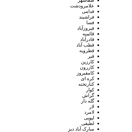
صفاشهر
علامرودشت
فدامی
فراشبند
فسا
فیروزآباد
قائمیه
قادرآباد
قطب آباد
قطرویه
قیر
کارزین
کازرون
کامفیروز
کره ای
کنارتخته
کوار
گراش
گله دار
لار
لامرد
لپویی
لطیفی
مبارک آباد دیز