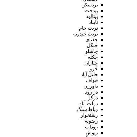
بردسکن
بیدخت
بینالود
تایباد
تربت جام
تربت حیدریه
جغتای
جنگل
چاشلو
چکنه
چناران
خرو
خلیل آباد
خواف
داورزن
در رود
درگز
دولت آباد
رباط سنگ
رشتخوار
رضویه
روداب
ریوش