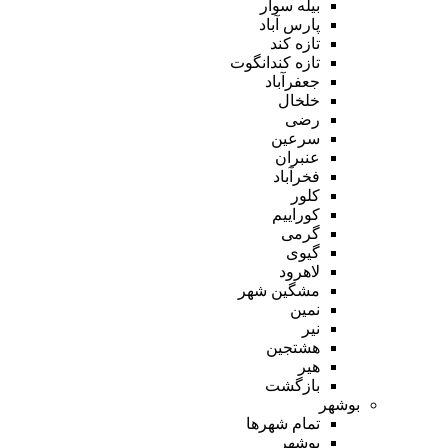
بیله سوار
پارس آباد
تازه کند
تازه کندانگوت
جعفرآباد
خلخال
رضی
سرعین
عنبران
فخرآباد
کلور
کوراییم
گرمی
گیوی
لاهرود
مشگین شهر
نمین
نیر
هشتجین
هیر
بازگشت
بوشهر
تمام شهر‌ها
بوشهر