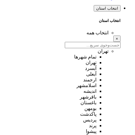
انتخاب استان
انتخاب استان
انتخاب همه
×
تهران
تمام شهر‌ها
تهران
آبسرد
آبعلی
ارجمند
اسلامشهر
اندیشه
باقرشهر
باغستان
بومهن
پاکدشت
پردیس
پرند
پیشوا