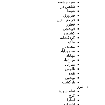
سیه چشمه
شاهین دژ
شوط
فیرورق
قر ضیاالدین
قطور
قوشچی
کشاورز
گردکشانه
ماکو
محمدیار
محمودآباد
مهاباد
میاندوآب
میرآباد
نالوس
نقده
نوشین
بازگشت
البرز
تمام شهر‌ها
کرج
اسارا
اشتهارد