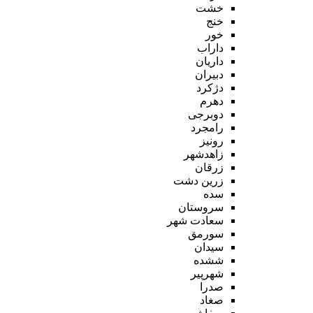
خشت
خنج
خور
داراب
داریان
دبیران
دژکرد
دهرم
دوبرجی
رامجرد
رونیز
زاهدشهر
زرقان
زرین دشت
سده
سروستان
سعادت شهر
سورمق
سیدان
ششده
شهرپیر
صدرا
صغاد