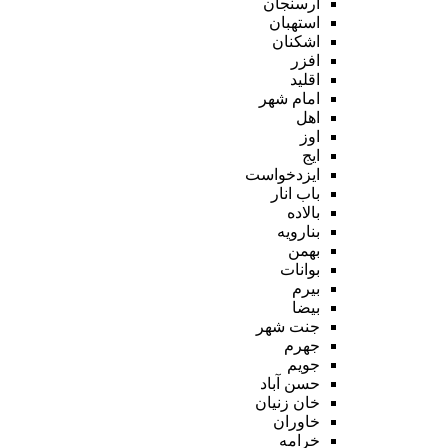
ارسنجان
استهبان
اشکنان
افزر
اقلید
امام شهر
اهل
اوز
ایج
ایزدخواست
باب انار
بالاده
بنارویه
بهمن
بوانات
بیرم
بیضا
جنت شهر
جهرم
جویم
حسن آباد
خان زنیان
خاوران
خرامه