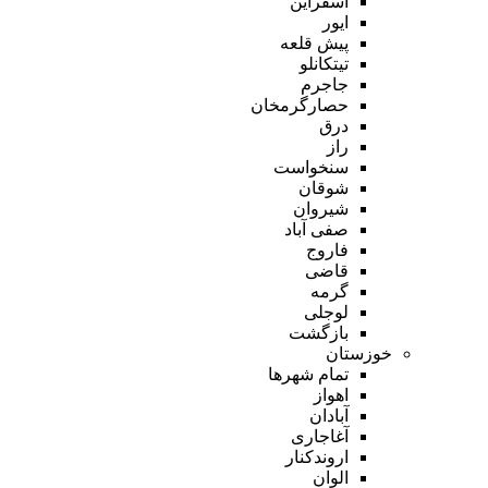
اسفراین
ایور
پیش قلعه
تیتکانلو
جاجرم
حصارگرمخان
درق
راز
سنخواست
شوقان
شیروان
صفی آباد
فاروج
قاضی
گرمه
لوجلی
بازگشت
خوزستان
تمام شهر‌ها
اهواز
آبادان
آغاجاری
اروندکنار
الوان