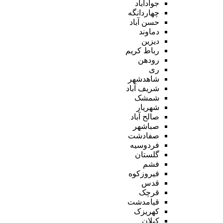
جوادآباد
چهاردانگه
حسن آباد
دماوند
دیزین
رباط کریم
رودهن
ری
شاهدشهر
شریف آباد
شمشک
شهریار
صالح آباد
صباشهر
صفادشت
فردوسیه
گلستان
فشم
فیروزکوه
قدس
قرچک
قیامدشت
کهریزک
کیلان