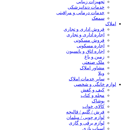
تجهیزات زیبایی
خدمات دندانپزشکی
خدمات درمانی و مراقبتی
سمعک
املاک
فروش اداری و تجاری
اجاره اداری و تجاری
فروش مسکونی
اجاره مسکونی
اجاره اتاق و پانسیون
زمین و باغ
ملک صنعتی
مشاور املاک
ویلا
سایر خدمات املاک
لوازم خانگی و شخصی
کیف و کفش
مجله و کتاب
پوشاک
کالای خواب
فرش / گلیم / قالیچه
لوازم چوبی / مبلمان
لوازم برقی و گازی
اسباب بازی