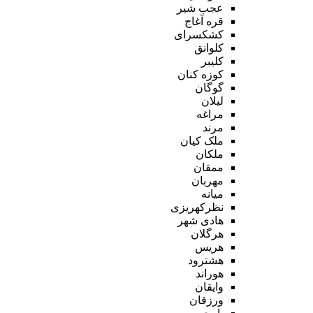
عجب شیر
قره آغاج
کشکسرای
کلوانق
کلیبر
کوزه کنان
گوگان
لیلان
مراغه
مرند
ملک کیان
ملکان
ممقان
مهربان
میانه
نظرکهریزی
هادی شهر
هرگلان
هریس
هشترود
هوراند
وایقان
ورزقان