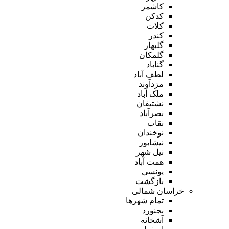
کاشمر
کدکن
کلات
کندر
گلبهار
گلمکان
گناباد
لطف آباد
مزدآوند
ملک آباد
نشتیفان
نصرآباد
نقاب
نوخندان
نیشابور
نیل شهر
همت آباد
یونسی
بازگشت
خراسان شمالی
تمام شهر‌ها
بجنورد
آشخانه