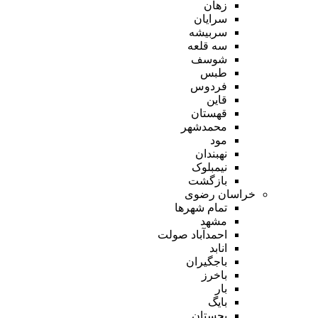
زهان
سرایان
سربیشه
سه قلعه
شوسف
طبس
فردوس
قاین
قهستان
محمدشهر
مود
نهبندان
نیمبلوک
بازگشت
خراسان رضوی
تمام شهر‌ها
مشهد
احمدآباد صولت
انابد
باجگیران
باخرز
بار
بایگ
بجستان