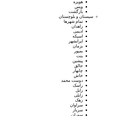
هویزه
ویس
بازگشت
سیستان و بلوچستان
تمام شهر‌ها
زاهدان
ادیمی
اسپکه
ایرانشهر
بزمان
بمپور
بنت
پیشین
جالق
چابهار
خاش
دوست محمد
راسک
زابل
زابلی
زهک
سراوان
سرباز
سوران