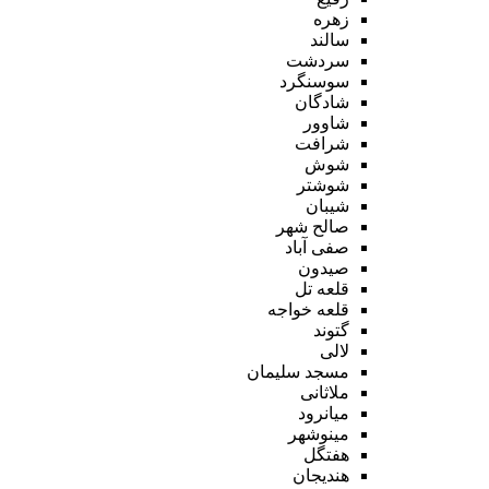
زهره
سالند
سردشت
سوسنگرد
شادگان
شاوور
شرافت
شوش
شوشتر
شیبان
صالح شهر
صفی آباد
صیدون
قلعه تل
قلعه خواجه
گتوند
لالی
مسجد سلیمان
ملاثانی
میانرود
مینوشهر
هفتگل
هندیجان