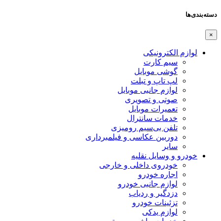
دسته‌بندی‌ها
×
لوازم الکترونیکی
سیم کارت
گوشی موبایل
لپ تاپ و تبلت
لوازم جانبی موبایل
صوتی و تصویری
تعمیرات موبایل
خدمات سانترال
تلفن بی‌سیم رومیزی
دوربین عکاسی و فیلمبرداری
سایر
خودرو و وسایل نقلیه
خودروی داخلی و خارجی
اجاره خودرو
لوازم جانبی خودرو
دزدگیر و ردیاب
تزئینات خودرو
لوازم یدکی