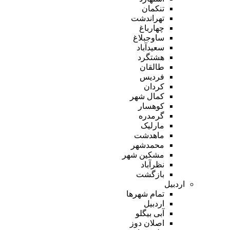
تنکمان
تهراندشت
چهارباغ
ساوجبلاغ
سعیدآباد
هشتگرد
طالقان
فردیس
کردان
کمال شهر
کوهسار
گرمدره
مارلیک
ماهدشت
محمدشهر
مشکین شهر
نظرآباد
بازگشت
اردبیل
تمام شهر‌ها
اردبیل
آبی بیگلو
اصلان دوز