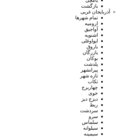
یامچی
بازگشت
آذربایجان غربی
تمام شهر‌ها
ارومیه
آواجیق
اشنویه
ایواوغلی
باروق
بازرگان
بوکان
پلدشت
پیرانشهر
تازه شهر
تکاب
چهاربرج
خوی
دیزج دیز
ربط
سردشت
سرو
سلماس
سیلوانه
سیمینه