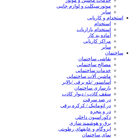
خدمات ماشین و موتور
موتورسیکلت و لوازم جانبی
سایر
استخدام و کاریابی
استخدام
استخدام بازاریاب
آماده به کار
مراکز کاریابی
سایر
ساختمان
نقاشی ساختمان
مصالح ساختمانی
خدمات ساختمانی
ماشین آلات ساختمانی
آسانسور /پله برقی /بالابر
بازسازی ساختمان
سقف کاذب / دیوار کاذب
در ضد سرقت
در اتوماتیک / کرکره برقی
در و پنجره
دکوراسیون داخلی
برق و هوشمند سازی
ایزوگام و عایقهای رطوبتی
نمای ساختمان