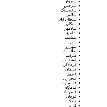
سبزوار
سرخس
سفیدسنگ
سلامی
سلطان آباد
سنگان
شادمهر
شاندیز
ششتمد
شهرآباد
شهرزو
صالح آباد
طرقبه
عشق آباد
فرهادگرد
فریمان
فیروزه
فیض آباد
قاسم آباد
قدمگاه
قلندرآباد
قوچان
کاخک
کاریز