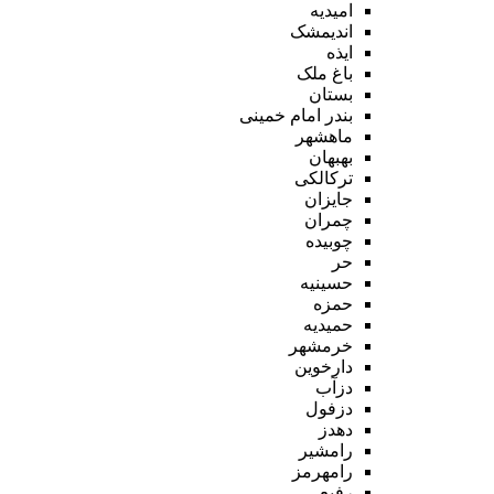
امیدیه
اندیمشک
ایذه
باغ ملک
بستان
بندر امام خمینی
ماهشهر
بهبهان
ترکالکی
جایزان
چمران
چوبیده
حر
حسینیه
حمزه
حمیدیه
خرمشهر
دارخوین
دزآب
دزفول
دهدز
رامشیر
رامهرمز
رفیع