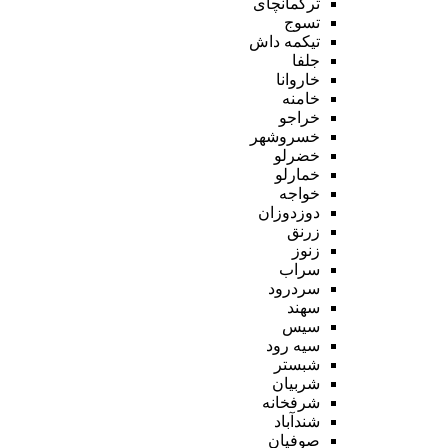
ترکمانچای
تسوج
تیکمه داش
جلفا
خاروانا
خامنه
خراجو
خسروشهر
خضرلو
خمارلو
خواجه
دوزدوزان
زرنق
زنوز
سراب
سردرود
سهند
سیس
سیه رود
شبستر
شربیان
شرفخانه
شندآباد
صوفیان