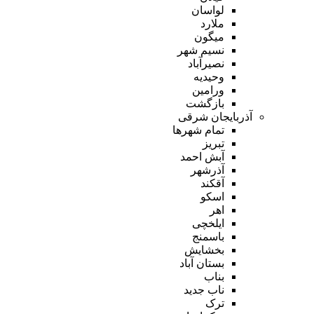
لواسان
ملارد
میگون
نسیم شهر
نصیرآباد
وحیدیه
ورامین
بازگشت
آذربایجان شرقی
تمام شهر‌ها
تبریز
آبش احمد
آذرشهر
آقکند
اسکو
اهر
ایلخچی
باسمنج
بخشایش
بستان آباد
بناب
ناب جدید
ترک