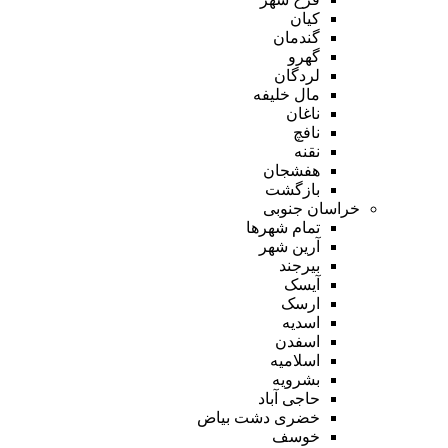
کیان
گندمان
گهرو
لردگان
مال خلیفه
ناغان
نافچ
نقنه
هفشجان
بازگشت
خراسان جنوبی
تمام شهر‌ها
آرین شهر
بیرجند
آیسک
ارسک
اسدیه
اسفدن
اسلامیه
بشرویه
حاجی آباد
خضری دشت بیاض
خوسف