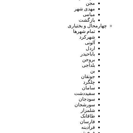
مجن
مهدی شهر
میامی
بازگشت
چهارمحال و بختیاری
تمام شهر‌ها
شهرکرد
آلونی
اردل
باباحیدر
بروجن
بلداجی
بن
جونقان
چلگرد
سامان
سفیددشت
سودجان
سورشجان
شلمزار
طاقانک
فارسان
فرادبنه
فرخ شهر