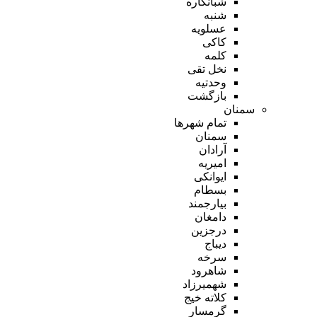
شبانکاره
شنبه
عسلویه
کاکی
کلمه
نخل تقی
وحدتیه
بازگشت
سمنان
تمام شهر‌ها
سمنان
آرادان
امیریه
ایوانکی
بسطام
بیارجمند
دامغان
درجزین
دیباج
سرخه
شاهرود
شهمیرزاد
کلاته خیج
گرمسار