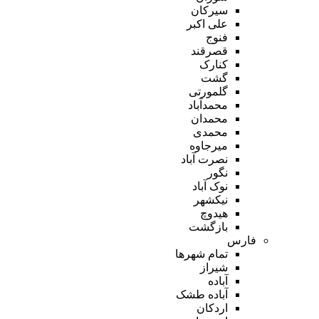
سیرکان
علی اکبر
فنوج
قصرقند
کنارک
گشت
گلمورتی
محمدآباد
محمدان
محمدی
میرجاوه
نصرت آباد
نگور
نوک آباد
نیکشهر
هیدوچ
بازگشت
فارس
تمام شهر‌ها
شیراز
آباده
آباده طشک
اردکان