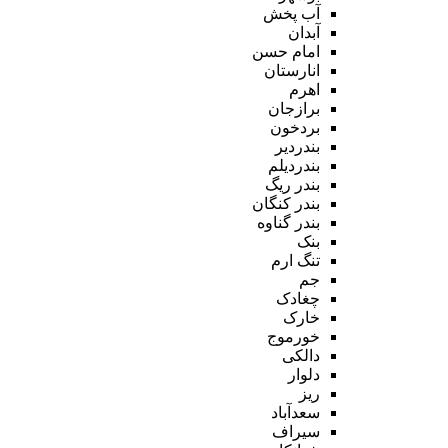
آب پخش
آبدان
امام حسن
انارستان
اهرم
برازجان
بردخون
بندردیر
بندردیلم
بندر ریگ
بندر کنگان
بندر گناوه
بنک
تنگ ارم
جم
چغادک
خارک
خورموج
دالکی
دلوار
ریز
سعدآباد
سیراف