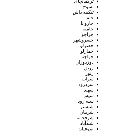
ترکمانچای
تسوج
تیکمه داش
جلفا
خاروانا
خامنه
خراجو
خسروشهر
خضرلو
خمارلو
خواجه
دوزدوزان
زرنق
زنوز
سراب
سردرود
سهند
سیس
سیه رود
شبستر
شربیان
شرفخانه
شندآباد
صوفیان