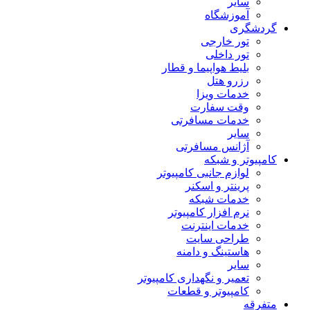
سایر
آموزشگاه
گردشگری
تور خارجی
تور داخلی
بلیط هواپیما و قطار
رزرو هتل
خدمات ویزا
وقت سفارت
خدمات مسافرتی
سایر
آژانس مسافرتی
کامپیوتر و شبکه
لوازم جانبی کامپیوتر
پرینتر و اسکنر
خدمات شبکه
نرم افزار کامپیوتر
خدمات اینترنت
طراحی سایت
هاستینگ و دامنه
سایر
تعمیر و نگهداری کامپیوتر
کامپیوتر و قطعات
متفرقه