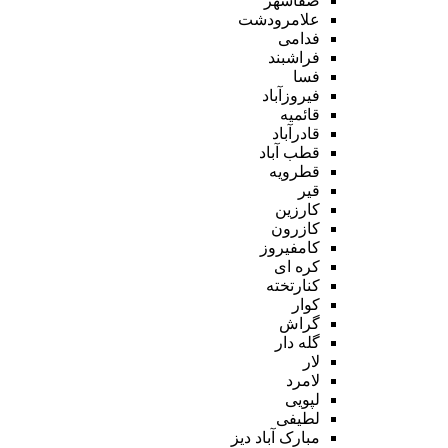
صفاشهر
علامرودشت
فدامی
فراشبند
فسا
فیروزآباد
قائمیه
قادرآباد
قطب آباد
قطرویه
قیر
کارزین
کازرون
کامفیروز
کره ای
کنارتخته
کوار
گراش
گله دار
لار
لامرد
لپویی
لطیفی
مبارک آباد دیز