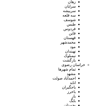
زهان
سرایان
سربیشه
سه قلعه
شوسف
طبس
فردوس
قاین
قهستان
محمدشهر
مود
نهبندان
نیمبلوک
بازگشت
خراسان رضوی
تمام شهر‌ها
مشهد
احمدآباد صولت
انابد
باجگیران
باخرز
بار
بایگ
بجستان