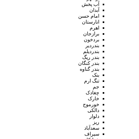
آب پخش
آبدان
امام حسن
انارستان
اهرم
برازجان
بردخون
بندردیر
بندردیلم
بندر ریگ
بندر کنگان
بندر گناوه
بنک
تنگ ارم
جم
چغادک
خارک
خورموج
دالکی
دلوار
ریز
سعدآباد
سیراف