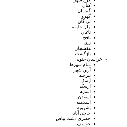
کیان
گندمان
گهرو
لردگان
مال خلیفه
ناغان
نافچ
نقنه
هفشجان
بازگشت
خراسان جنوبی
تمام شهر‌ها
آرین شهر
بیرجند
آیسک
ارسک
اسدیه
اسفدن
اسلامیه
بشرویه
حاجی آباد
خضری دشت بیاض
خوسف