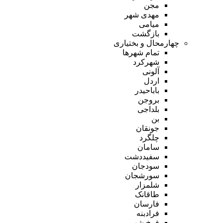
مجن
مهدی شهر
میامی
بازگشت
چهارمحال و بختیاری
تمام شهر‌ها
شهرکرد
آلونی
اردل
باباحیدر
بروجن
بلداجی
بن
جونقان
چلگرد
سامان
سفیددشت
سودجان
سورشجان
شلمزار
طاقانک
فارسان
فرادبنه
فرخ شهر