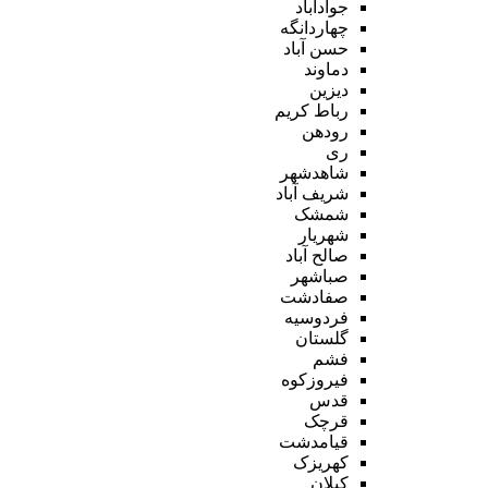
جوادآباد
چهاردانگه
حسن آباد
دماوند
دیزین
رباط کریم
رودهن
ری
شاهدشهر
شریف آباد
شمشک
شهریار
صالح آباد
صباشهر
صفادشت
فردوسیه
گلستان
فشم
فیروزکوه
قدس
قرچک
قیامدشت
کهریزک
کیلان