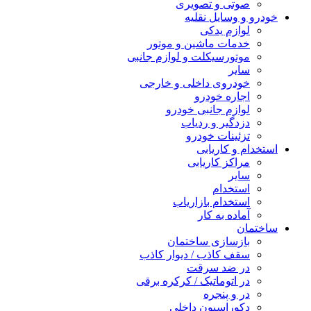
صوتی و تصویری
خودرو و وسایل نقلیه
لوازم یدکی
خدمات ماشین و موتور
موتورسیکلت و لوازم جانبی
سایر
خودروی داخلی و خارجی
اجاره خودرو
لوازم جانبی خودرو
دزدگیر و ردیاب
تزئینات خودرو
استخدام و کاریابی
مراکز کاریابی
سایر
استخدام
استخدام بازاریاب
آماده به کار
ساختمان
بازسازی ساختمان
سقف کاذب / دیوار کاذب
در ضد سرقت
در اتوماتیک / کرکره برقی
در و پنجره
دکوراسیون داخلی