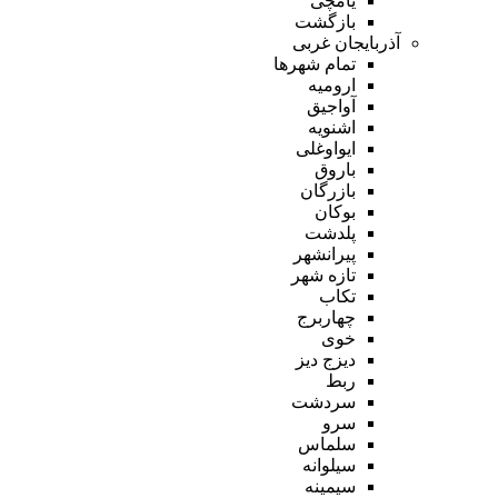
یامچی
بازگشت
آذربایجان غربی
تمام شهر‌ها
ارومیه
آواجیق
اشنویه
ایواوغلی
باروق
بازرگان
بوکان
پلدشت
پیرانشهر
تازه شهر
تکاب
چهاربرج
خوی
دیزج دیز
ربط
سردشت
سرو
سلماس
سیلوانه
سیمینه