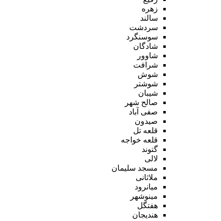
زهره
سالند
سردشت
سوسنگرد
شادگان
شاوور
شرافت
شوش
شوشتر
شیبان
صالح شهر
صفی آباد
صیدون
قلعه تل
قلعه خواجه
گتوند
لالی
مسجد سلیمان
ملاثانی
میانرود
مینوشهر
هفتگل
هندیجان