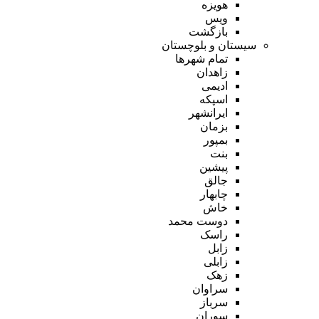
هویزه
ویس
بازگشت
سیستان و بلوچستان
تمام شهر‌ها
زاهدان
ادیمی
اسپکه
ایرانشهر
بزمان
بمپور
بنت
پیشین
جالق
چابهار
خاش
دوست محمد
راسک
زابل
زابلی
زهک
سراوان
سرباز
سوران