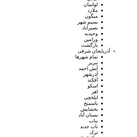
لواسان
ملارد
میگون
نسیم شهر
نصیرآباد
وحیدیه
ورامین
بازگشت
آذربایجان شرقی
تمام شهر‌ها
تبریز
آبش احمد
آذرشهر
آقکند
اسکو
اهر
ایلخچی
باسمنج
بخشایش
بستان آباد
بناب
ناب جدید
ترک