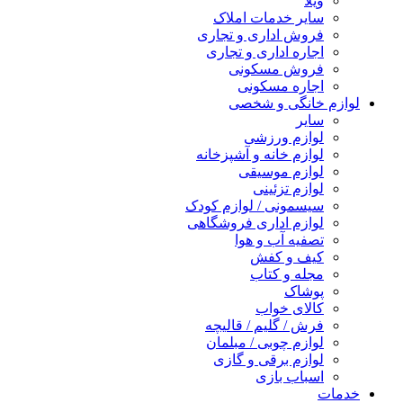
ویلا
سایر خدمات املاک
فروش اداری و تجاری
اجاره اداری و تجاری
فروش مسکونی
اجاره مسکونی
لوازم خانگی و شخصی
سایر
لوازم ورزشی
لوازم خانه و آشپزخانه
لوازم موسیقی
لوازم تزئینی
سیسمونی / لوازم کودک
لوازم اداری فروشگاهی
تصفیه آب و هوا
کیف و کفش
مجله و کتاب
پوشاک
کالای خواب
فرش / گلیم / قالیچه
لوازم چوبی / مبلمان
لوازم برقی و گازی
اسباب بازی
خدمات