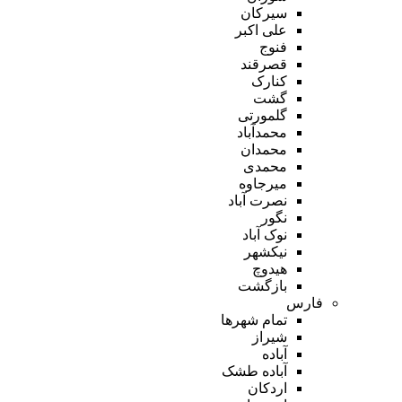
سیرکان
علی اکبر
فنوج
قصرقند
کنارک
گشت
گلمورتی
محمدآباد
محمدان
محمدی
میرجاوه
نصرت آباد
نگور
نوک آباد
نیکشهر
هیدوچ
بازگشت
فارس
تمام شهر‌ها
شیراز
آباده
آباده طشک
اردکان