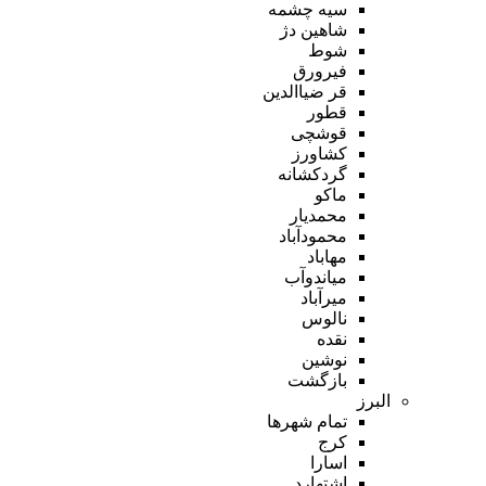
سیه چشمه
شاهین دژ
شوط
فیرورق
قر ضیاالدین
قطور
قوشچی
کشاورز
گردکشانه
ماکو
محمدیار
محمودآباد
مهاباد
میاندوآب
میرآباد
نالوس
نقده
نوشین
بازگشت
البرز
تمام شهر‌ها
کرج
اسارا
اشتهارد