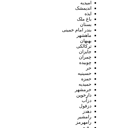
امیدیه
اندیمشک
ایذه
باغ ملک
بستان
بندر امام خمینی
ماهشهر
بهبهان
ترکالکی
جایزان
چمران
چوبیده
حر
حسینیه
حمزه
حمیدیه
خرمشهر
دارخوین
دزآب
دزفول
دهدز
رامشیر
رامهرمز
رفیع