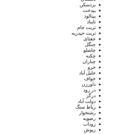
بردسکن
بیدخت
بینالود
تایباد
تربت جام
تربت حیدریه
جغتای
جنگل
چاشلو
چکنه
چناران
خرو
خلیل آباد
خواف
داورزن
در رود
درگز
دولت آباد
رباط سنگ
رشتخوار
رضویه
روداب
ریوش