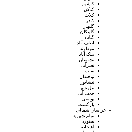
کاشمر
کدکن
کلات
کندر
گلبهار
گلمکان
گناباد
لطف آباد
مزدآوند
ملک آباد
نشتیفان
نصرآباد
نقاب
نوخندان
نیشابور
نیل شهر
همت آباد
یونسی
بازگشت
خراسان شمالی
تمام شهر‌ها
بجنورد
آشخانه