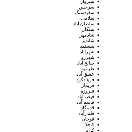
سبزوار
سرخس
سفیدسنگ
سلامی
سلطان آباد
سنگان
شادمهر
شاندیز
ششتمد
شهرآباد
شهرزو
صالح آباد
طرقبه
عشق آباد
فرهادگرد
فریمان
فیروزه
فیض آباد
قاسم آباد
قدمگاه
قلندرآباد
قوچان
کاخک
کاریز