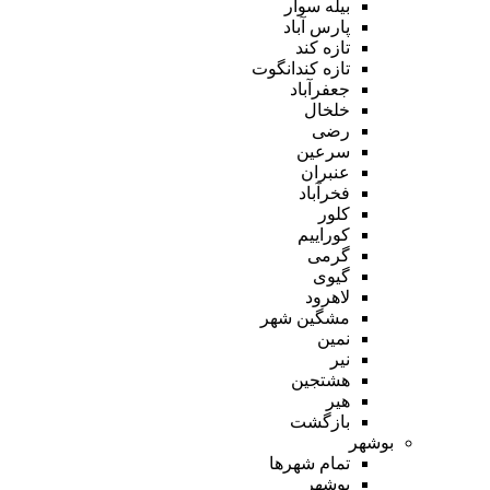
بیله سوار
پارس آباد
تازه کند
تازه کندانگوت
جعفرآباد
خلخال
رضی
سرعین
عنبران
فخرآباد
کلور
کوراییم
گرمی
گیوی
لاهرود
مشگین شهر
نمین
نیر
هشتجین
هیر
بازگشت
بوشهر
تمام شهر‌ها
بوشهر