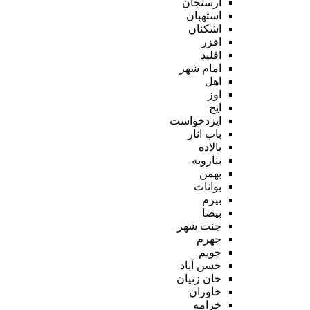
ارسنجان
استهبان
اشکنان
افزر
اقلید
امام شهر
اهل
اوز
ایج
ایزدخواست
باب انار
بالاده
بنارویه
بهمن
بوانات
بیرم
بیضا
جنت شهر
جهرم
جویم
حسن آباد
خان زنیان
خاوران
خرامه