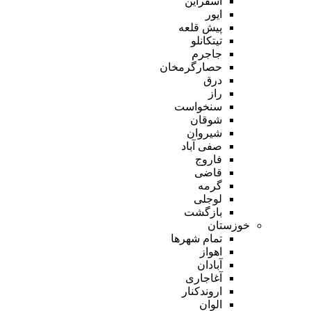
اسفراین
ایور
پیش قلعه
تیتکانلو
جاجرم
حصارگرمخان
درق
راز
سنخواست
شوقان
شیروان
صفی آباد
فاروج
قاضی
گرمه
لوجلی
بازگشت
خوزستان
تمام شهر‌ها
اهواز
آبادان
آغاجاری
اروندکنار
الوان