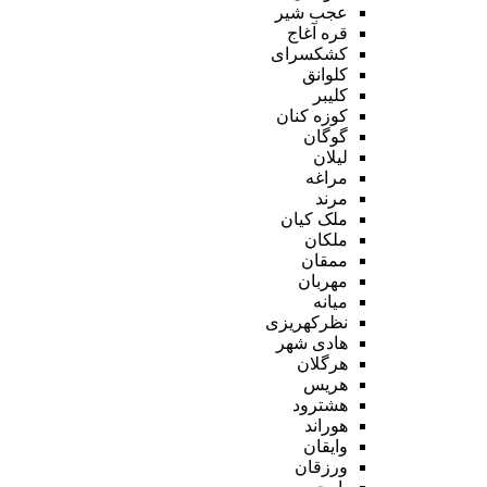
عجب شیر
قره آغاج
کشکسرای
کلوانق
کلیبر
کوزه کنان
گوگان
لیلان
مراغه
مرند
ملک کیان
ملکان
ممقان
مهربان
میانه
نظرکهریزی
هادی شهر
هرگلان
هریس
هشترود
هوراند
وایقان
ورزقان