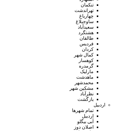
تنکمان
تهراندشت
چهارباغ
ساوجبلاغ
سعیدآباد
هشتگرد
طالقان
فردیس
کردان
کمال شهر
کوهسار
گرمدره
مارلیک
ماهدشت
محمدشهر
مشکین شهر
نظرآباد
بازگشت
اردبیل
تمام شهر‌ها
اردبیل
آبی بیگلو
اصلان دوز