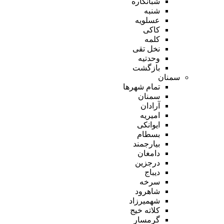
شبانکاره
شنبه
عسلویه
کاکی
کلمه
نخل تقی
وحدتیه
بازگشت
سمنان
تمام شهر‌ها
سمنان
آرادان
امیریه
ایوانکی
بسطام
بیارجمند
دامغان
درجزین
دیباج
سرخه
شاهرود
شهمیرزاد
کلاته خیج
گرمسار