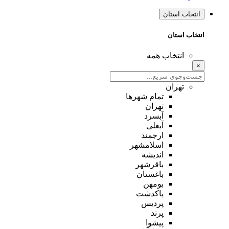
انتخاب استان
انتخاب استان
انتخاب همه
×
تهران
تمام شهر‌ها
تهران
آبسرد
آبعلی
ارجمند
اسلامشهر
اندیشه
باقرشهر
باغستان
بومهن
پاکدشت
پردیس
پرند
پیشوا