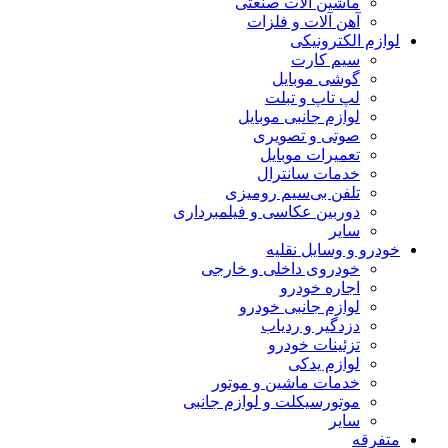
ماشین آلات صنعتی
آهن آلات و فلزات
لوازم الکترونیکی
سیم کارت
گوشی موبایل
لپ تاپ و تبلت
لوازم جانبی موبایل
صوتی و تصویری
تعمیرات موبایل
خدمات سانترال
تلفن بی‌سیم رومیزی
دوربین عکاسی و فیلمبرداری
سایر
خودرو و وسایل نقلیه
خودروی داخلی و خارجی
اجاره خودرو
لوازم جانبی خودرو
دزدگیر و ردیاب
تزئینات خودرو
لوازم یدکی
خدمات ماشین و موتور
موتورسیکلت و لوازم جانبی
سایر
متفرقه