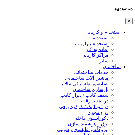
دسته‌بندی‌ها
×
استخدام و کاریابی
استخدام
استخدام بازاریاب
آماده به کار
مراکز کاریابی
سایر
ساختمان
خدمات ساختمانی
ماشین آلات ساختمانی
آسانسور /پله برقی /بالابر
بازسازی ساختمان
سقف کاذب / دیوار کاذب
در ضد سرقت
در اتوماتیک / کرکره برقی
در و پنجره
دکوراسیون داخلی
برق و هوشمند سازی
ایزوگام و عایقهای رطوبتی