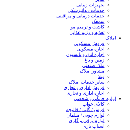
تجهیزات زیبایی
خدمات دندانپزشکی
خدمات درمانی و مراقبتی
سمعک
کاشت و ترمیم مو
تغذیه و رژیم غذایی
املاک
فروش مسکونی
اجاره مسکونی
اجاره اتاق و پانسیون
زمین و باغ
ملک صنعتی
مشاور املاک
ویلا
سایر خدمات املاک
فروش اداری و تجاری
اجاره اداری و تجاری
لوازم خانگی و شخصی
کالای خواب
فرش / گلیم / قالیچه
لوازم چوبی / مبلمان
لوازم برقی و گازی
اسباب بازی