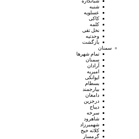
شبانکاره
شنبه
عسلویه
کاکی
کلمه
نخل تقی
وحدتیه
بازگشت
سمنان
تمام شهر‌ها
سمنان
آرادان
امیریه
ایوانکی
بسطام
بیارجمند
دامغان
درجزین
دیباج
سرخه
شاهرود
شهمیرزاد
کلاته خیج
گرمسار