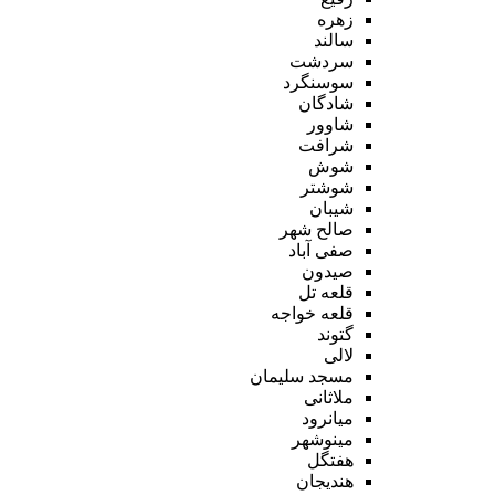
زهره
سالند
سردشت
سوسنگرد
شادگان
شاوور
شرافت
شوش
شوشتر
شیبان
صالح شهر
صفی آباد
صیدون
قلعه تل
قلعه خواجه
گتوند
لالی
مسجد سلیمان
ملاثانی
میانرود
مینوشهر
هفتگل
هندیجان