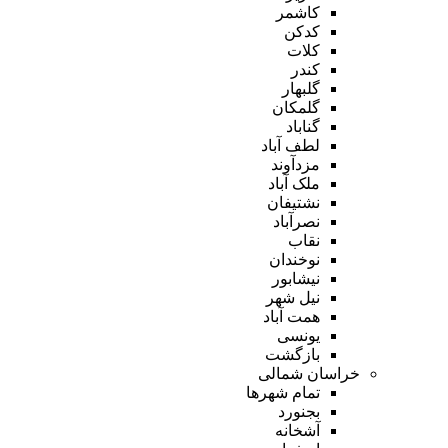
کاشمر
کدکن
کلات
کندر
گلبهار
گلمکان
گناباد
لطف آباد
مزدآوند
ملک آباد
نشتیفان
نصرآباد
نقاب
نوخندان
نیشابور
نیل شهر
همت آباد
یونسی
بازگشت
خراسان شمالی
تمام شهر‌ها
بجنورد
آشخانه