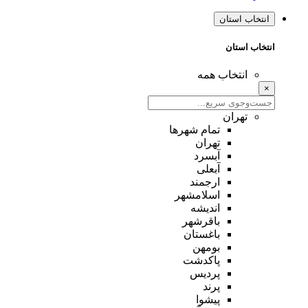
انتخاب استان
انتخاب استان
انتخاب همه
×
تهران
تمام شهر‌ها
تهران
آبسرد
آبعلی
ارجمند
اسلامشهر
اندیشه
باقرشهر
باغستان
بومهن
پاکدشت
پردیس
پرند
پیشوا