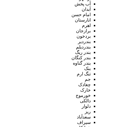
آب پخش
آبدان
امام حسن
انارستان
اهرم
برازجان
بردخون
بندردیر
بندردیلم
بندر ریگ
بندر کنگان
بندر گناوه
بنک
تنگ ارم
جم
چغادک
خارک
خورموج
دالکی
دلوار
ریز
سعدآباد
سیراف