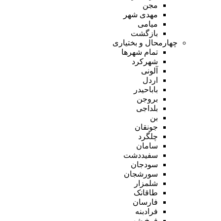
مجن
مهدی شهر
میامی
بازگشت
چهارمحال و بختیاری
تمام شهر‌ها
شهرکرد
آلونی
اردل
باباحیدر
بروجن
بلداجی
بن
جونقان
چلگرد
سامان
سفیددشت
سودجان
سورشجان
شلمزار
طاقانک
فارسان
فرادبنه
فرخ شهر