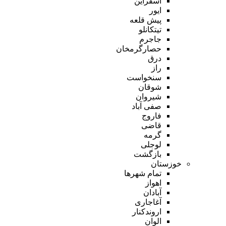
اسفراین
ایور
پیش قلعه
تیتکانلو
جاجرم
حصارگرمخان
درق
راز
سنخواست
شوقان
شیروان
صفی آباد
فاروج
قاضی
گرمه
لوجلی
بازگشت
خوزستان
تمام شهر‌ها
اهواز
آبادان
آغاجاری
اروندکنار
الوان