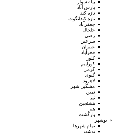
بیله سوار
پارس آباد
تازه کند
تازه کندانگوت
جعفرآباد
خلخال
رضی
سرعین
عنبران
فخرآباد
کلور
کوراییم
گرمی
گیوی
لاهرود
مشگین شهر
نمین
نیر
هشتجین
هیر
بازگشت
بوشهر
تمام شهر‌ها
بوشهر