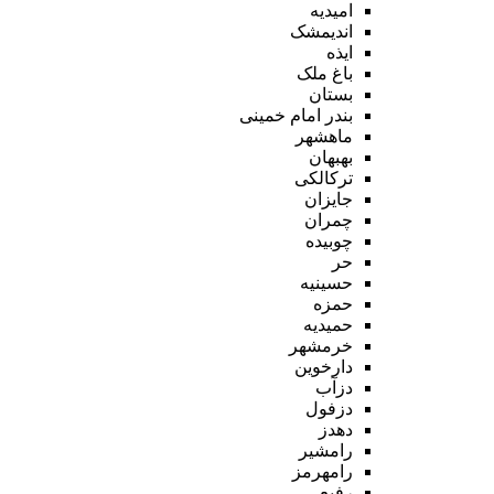
امیدیه
اندیمشک
ایذه
باغ ملک
بستان
بندر امام خمینی
ماهشهر
بهبهان
ترکالکی
جایزان
چمران
چوبیده
حر
حسینیه
حمزه
حمیدیه
خرمشهر
دارخوین
دزآب
دزفول
دهدز
رامشیر
رامهرمز
رفیع