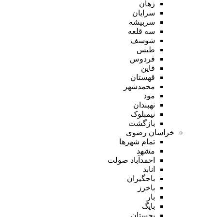
زهان
سرایان
سربیشه
سه قلعه
شوسف
طبس
فردوس
قاین
قهستان
محمدشهر
مود
نهبندان
نیمبلوک
بازگشت
خراسان رضوی
تمام شهر‌ها
مشهد
احمدآباد صولت
انابد
باجگیران
باخرز
بار
بایگ
بجستان