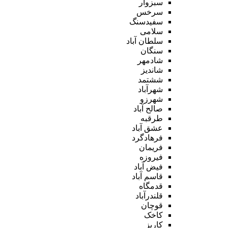
سبزوار
سرخس
سفیدسنگ
سلامی
سلطان آباد
سنگان
شادمهر
شاندیز
ششتمد
شهرآباد
شهرزو
صالح آباد
طرقبه
عشق آباد
فرهادگرد
فریمان
فیروزه
فیض آباد
قاسم آباد
قدمگاه
قلندرآباد
قوچان
کاخک
کاریز