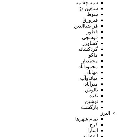
سیه چشمه
شاهین دژ
شوط
فیرورق
قر ضیاالدین
قطور
قوشچی
کشاورز
گردکشانه
ماکو
محمدیار
محمودآباد
مهاباد
میاندوآب
میرآباد
نالوس
نقده
نوشین
بازگشت
البرز
تمام شهر‌ها
کرج
اسارا
اشتهارد