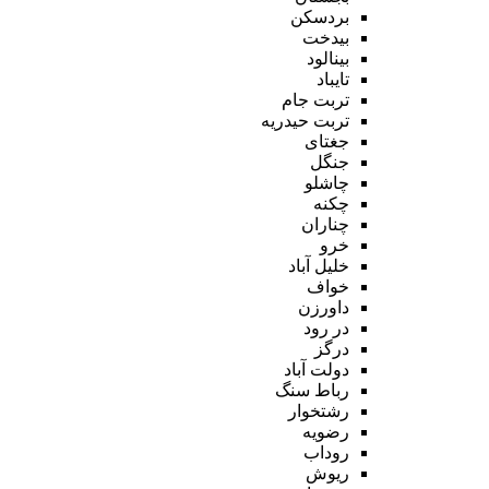
بردسکن
بیدخت
بینالود
تایباد
تربت جام
تربت حیدریه
جغتای
جنگل
چاشلو
چکنه
چناران
خرو
خلیل آباد
خواف
داورزن
در رود
درگز
دولت آباد
رباط سنگ
رشتخوار
رضویه
روداب
ریوش