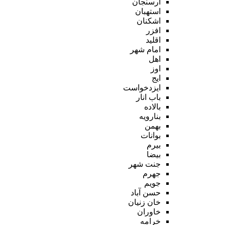
ارسنجان
استهبان
اشکنان
افزر
اقلید
امام شهر
اهل
اوز
ایج
ایزدخواست
باب انار
بالاده
بنارویه
بهمن
بوانات
بیرم
بیضا
جنت شهر
جهرم
جویم
حسن آباد
خان زنیان
خاوران
خرامه