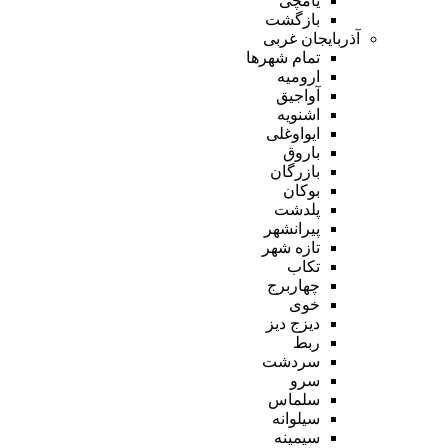
یامچی
بازگشت
آذربایجان غربی
تمام شهر‌ها
ارومیه
آواجیق
اشنویه
ایواوغلی
باروق
بازرگان
بوکان
پلدشت
پیرانشهر
تازه شهر
تکاب
چهاربرج
خوی
دیزج دیز
ربط
سردشت
سرو
سلماس
سیلوانه
سیمینه