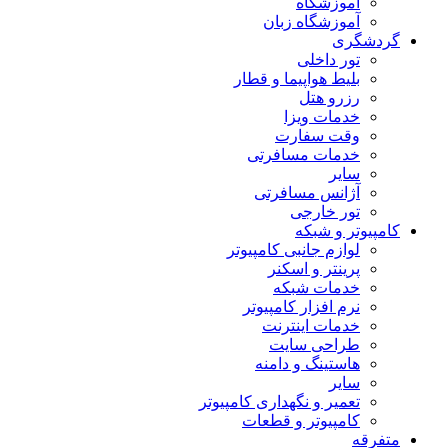
آموزشگاه
آموزشگاه زبان
گردشگری
تور داخلی
بلیط هواپیما و قطار
رزرو هتل
خدمات ویزا
وقت سفارت
خدمات مسافرتی
سایر
آژانس مسافرتی
تور خارجی
کامپیوتر و شبکه
لوازم جانبی کامپیوتر
پرینتر و اسکنر
خدمات شبکه
نرم افزار کامپیوتر
خدمات اینترنت
طراحی سایت
هاستینگ و دامنه
سایر
تعمیر و نگهداری کامپیوتر
کامپیوتر و قطعات
متفرقه