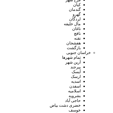
کیان
گندمان
گهرو
لردگان
مال خلیفه
ناغان
نافچ
نقنه
هفشجان
بازگشت
خراسان جنوبی
تمام شهر‌ها
آرین شهر
بیرجند
آیسک
ارسک
اسدیه
اسفدن
اسلامیه
بشرویه
حاجی آباد
خضری دشت بیاض
خوسف