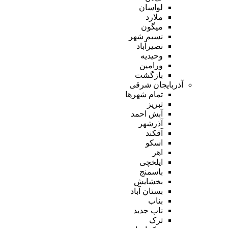
لواسان
ملارد
میگون
نسیم شهر
نصیرآباد
وحیدیه
ورامین
بازگشت
آذربایجان شرقی
تمام شهر‌ها
تبریز
آبش احمد
آذرشهر
آقکند
اسکو
اهر
ایلخچی
باسمنج
بخشایش
بستان آباد
بناب
ناب جدید
ترک