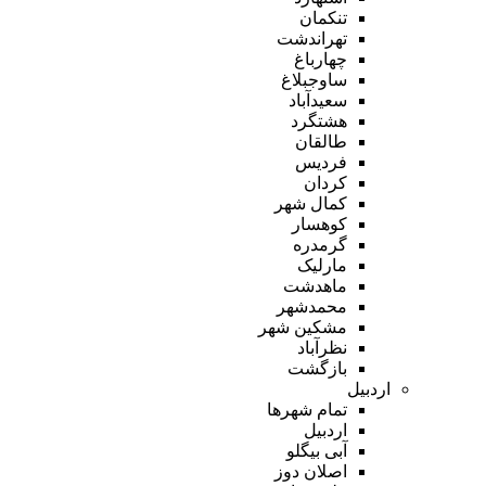
تنکمان
تهراندشت
چهارباغ
ساوجبلاغ
سعیدآباد
هشتگرد
طالقان
فردیس
کردان
کمال شهر
کوهسار
گرمدره
مارلیک
ماهدشت
محمدشهر
مشکین شهر
نظرآباد
بازگشت
اردبیل
تمام شهر‌ها
اردبیل
آبی بیگلو
اصلان دوز