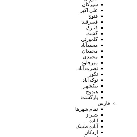
سیرکان
علی اکبر
فنوج
قصرقند
کنارک
گشت
گلمورتی
محمدآباد
محمدان
محمدی
میرجاوه
نصرت آباد
نگور
نوک آباد
نیکشهر
هیدوچ
بازگشت
فارس
تمام شهر‌ها
شیراز
آباده
آباده طشک
اردکان