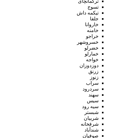
ترکمانچای
تسوج
تیکمه داش
جلفا
خاروانا
خامنه
خراجو
خسروشهر
خضرلو
خمارلو
خواجه
دوزدوزان
زرنق
زنوز
سراب
سردرود
سهند
سیس
سیه رود
شبستر
شربیان
شرفخانه
شندآباد
صوفیان