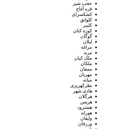
عجب شیر
قره آغاج
کشکسرای
کلوانق
کلیبر
کوزه کنان
گوگان
لیلان
مراغه
مرند
ملک کیان
ملکان
ممقان
مهربان
میانه
نظرکهریزی
هادی شهر
هرگلان
هریس
هشترود
هوراند
وایقان
ورزقان