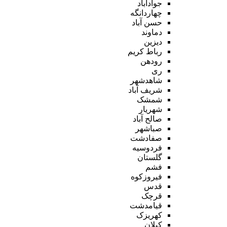
جوادآباد
چهاردانگه
حسن آباد
دماوند
دیزین
رباط کریم
رودهن
ری
شاهدشهر
شریف آباد
شمشک
شهریار
صالح آباد
صباشهر
صفادشت
فردوسیه
گلستان
فشم
فیروزکوه
قدس
قرچک
قیامدشت
کهریزک
کیلان