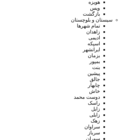
هویزه
ویس
بازگشت
سیستان و بلوچستان
تمام شهر‌ها
زاهدان
ادیمی
اسپکه
ایرانشهر
بزمان
بمپور
بنت
پیشین
جالق
چابهار
خاش
دوست محمد
راسک
زابل
زابلی
زهک
سراوان
سرباز
سوران