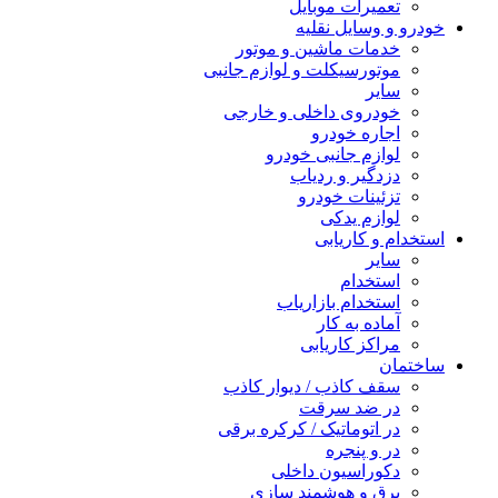
تعمیرات موبایل
خودرو و وسایل نقلیه
خدمات ماشین و موتور
موتورسیکلت و لوازم جانبی
سایر
خودروی داخلی و خارجی
اجاره خودرو
لوازم جانبی خودرو
دزدگیر و ردیاب
تزئینات خودرو
لوازم یدکی
استخدام و کاریابی
سایر
استخدام
استخدام بازاریاب
آماده به کار
مراکز کاریابی
ساختمان
سقف کاذب / دیوار کاذب
در ضد سرقت
در اتوماتیک / کرکره برقی
در و پنجره
دکوراسیون داخلی
برق و هوشمند سازی