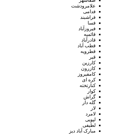
صفاشهر
علامرودشت
فدامی
فراشبند
فسا
فیروزآباد
قائمیه
قادرآباد
قطب آباد
قطرویه
قیر
کارزین
کازرون
کامفیروز
کره ای
کنارتخته
کوار
گراش
گله دار
لار
لامرد
لپویی
لطیفی
مبارک آباد دیز