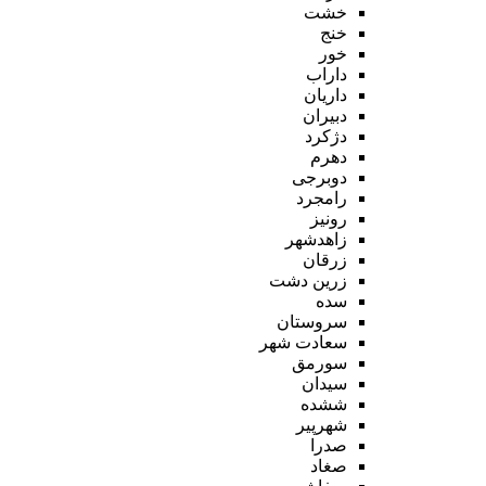
خشت
خنج
خور
داراب
داریان
دبیران
دژکرد
دهرم
دوبرجی
رامجرد
رونیز
زاهدشهر
زرقان
زرین دشت
سده
سروستان
سعادت شهر
سورمق
سیدان
ششده
شهرپیر
صدرا
صغاد