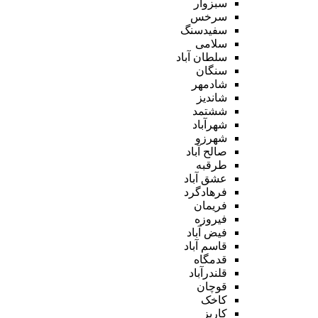
سبزوار
سرخس
سفیدسنگ
سلامی
سلطان آباد
سنگان
شادمهر
شاندیز
ششتمد
شهرآباد
شهرزو
صالح آباد
طرقبه
عشق آباد
فرهادگرد
فریمان
فیروزه
فیض آباد
قاسم آباد
قدمگاه
قلندرآباد
قوچان
کاخک
کاریز