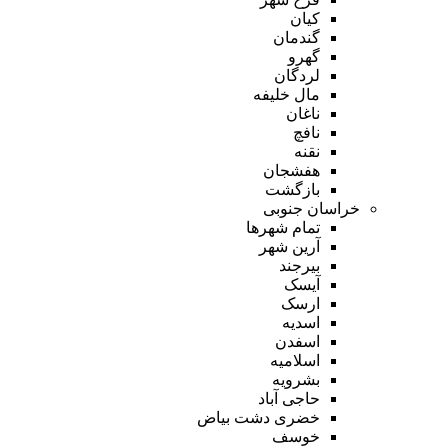
کیان
گندمان
گهرو
لردگان
مال خلیفه
ناغان
نافچ
نقنه
هفشجان
بازگشت
خراسان جنوبی
تمام شهر‌ها
آرین شهر
بیرجند
آیسک
ارسک
اسدیه
اسفدن
اسلامیه
بشرویه
حاجی آباد
خضری دشت بیاض
خوسف