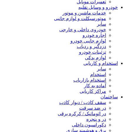
تعمیرات موبایل
خودرو و وسایل نقلیه
خدمات ماشین و موتور
موتورسیکلت و لوازم جانبی
سایر
خودروی داخلی و خارجی
اجاره خودرو
لوازم جانبی خودرو
دزدگیر و ردیاب
تزئینات خودرو
لوازم یدکی
استخدام و کاریابی
سایر
استخدام
استخدام بازاریاب
آماده به کار
مراکز کاریابی
ساختمان
سقف کاذب / دیوار کاذب
در ضد سرقت
در اتوماتیک / کرکره برقی
در و پنجره
دکوراسیون داخلی
برق و هوشمند سازی