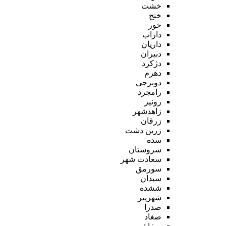
خشت
خنج
خور
داراب
داریان
دبیران
دژکرد
دهرم
دوبرجی
رامجرد
رونیز
زاهدشهر
زرقان
زرین دشت
سده
سروستان
سعادت شهر
سورمق
سیدان
ششده
شهرپیر
صدرا
صغاد