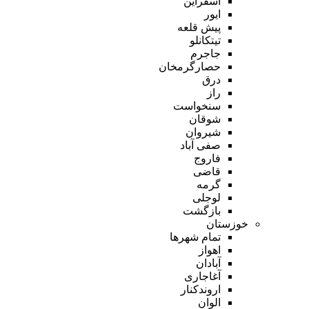
اسفراین
ایور
پیش قلعه
تیتکانلو
جاجرم
حصارگرمخان
درق
راز
سنخواست
شوقان
شیروان
صفی آباد
فاروج
قاضی
گرمه
لوجلی
بازگشت
خوزستان
تمام شهر‌ها
اهواز
آبادان
آغاجاری
اروندکنار
الوان