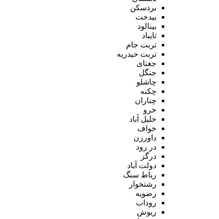
بردسکن
بیدخت
بینالود
تایباد
تربت جام
تربت حیدریه
جغتای
جنگل
چاشلو
چکنه
چناران
خرو
خلیل آباد
خواف
داورزن
در رود
درگز
دولت آباد
رباط سنگ
رشتخوار
رضویه
روداب
ریوش