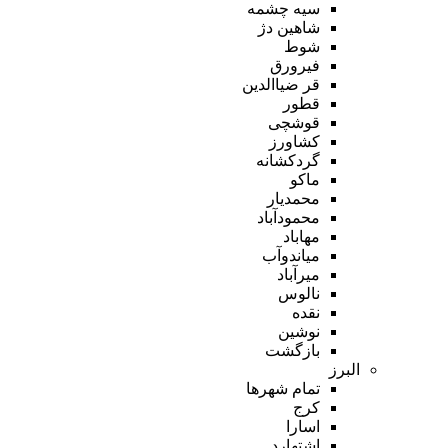
سیه چشمه
شاهین دژ
شوط
فیرورق
قر ضیاالدین
قطور
قوشچی
کشاورز
گردکشانه
ماکو
محمدیار
محمودآباد
مهاباد
میاندوآب
میرآباد
نالوس
نقده
نوشین
بازگشت
البرز
تمام شهر‌ها
کرج
اسارا
اشتهارد