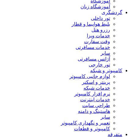
آموزشگاه
آموزشگاه زبان
گردشگری
تور داخلی
بلیط هواپیما و قطار
رزرو هتل
خدمات ویزا
وقت سفارت
خدمات مسافرتی
سایر
آژانس مسافرتی
تور خارجی
کامپیوتر و شبکه
لوازم جانبی کامپیوتر
پرینتر و اسکنر
خدمات شبکه
نرم افزار کامپیوتر
خدمات اینترنت
طراحی سایت
هاستینگ و دامنه
سایر
تعمیر و نگهداری کامپیوتر
کامپیوتر و قطعات
متفرقه