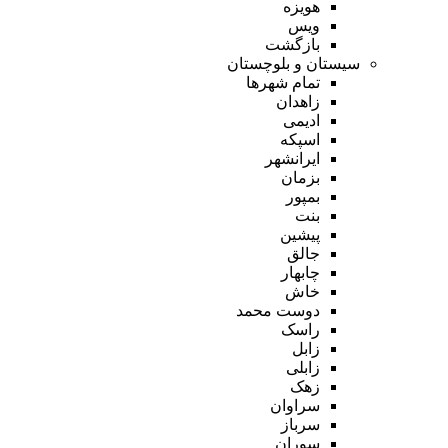
هویزه
ویس
بازگشت
سیستان و بلوچستان
تمام شهر‌ها
زاهدان
ادیمی
اسپکه
ایرانشهر
بزمان
بمپور
بنت
پیشین
جالق
چابهار
خاش
دوست محمد
راسک
زابل
زابلی
زهک
سراوان
سرباز
سوران