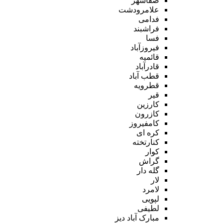
صفاشهر
علامرودشت
فدامی
فراشبند
فسا
فیروزآباد
قائمیه
قادرآباد
قطب آباد
قطرویه
قیر
کارزین
کازرون
کامفیروز
کره ای
کنارتخته
کوار
گراش
گله دار
لار
لامرد
لپویی
لطیفی
مبارک آباد دیز