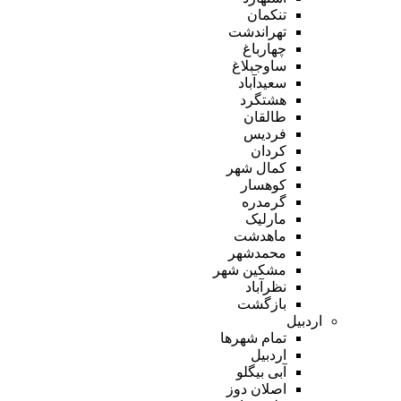
تنکمان
تهراندشت
چهارباغ
ساوجبلاغ
سعیدآباد
هشتگرد
طالقان
فردیس
کردان
کمال شهر
کوهسار
گرمدره
مارلیک
ماهدشت
محمدشهر
مشکین شهر
نظرآباد
بازگشت
اردبیل
تمام شهر‌ها
اردبیل
آبی بیگلو
اصلان دوز