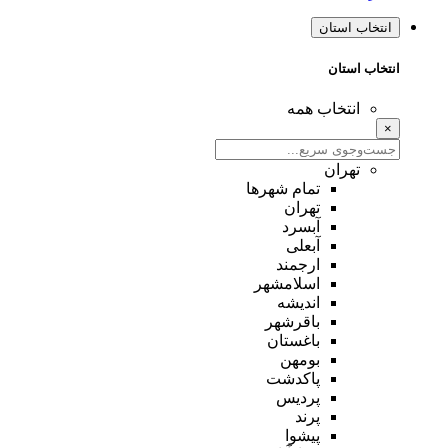
انتخاب استان
انتخاب استان
انتخاب همه
×
تهران
تمام شهر‌ها
تهران
آبسرد
آبعلی
ارجمند
اسلامشهر
اندیشه
باقرشهر
باغستان
بومهن
پاکدشت
پردیس
پرند
پیشوا