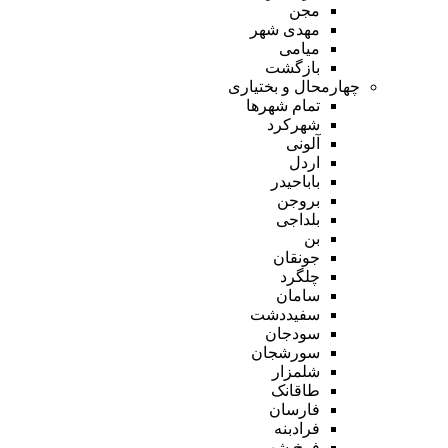
مجن
مهدی شهر
میامی
بازگشت
چهارمحال و بختیاری
تمام شهر‌ها
شهرکرد
آلونی
اردل
باباحیدر
بروجن
بلداجی
بن
جونقان
چلگرد
سامان
سفیددشت
سودجان
سورشجان
شلمزار
طاقانک
فارسان
فرادبنه
فرخ شهر