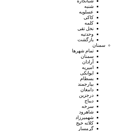
شبانکاره
شنبه
عسلویه
کاکی
کلمه
نخل تقی
وحدتیه
بازگشت
سمنان
تمام شهر‌ها
سمنان
آرادان
امیریه
ایوانکی
بسطام
بیارجمند
دامغان
درجزین
دیباج
سرخه
شاهرود
شهمیرزاد
کلاته خیج
گرمسار