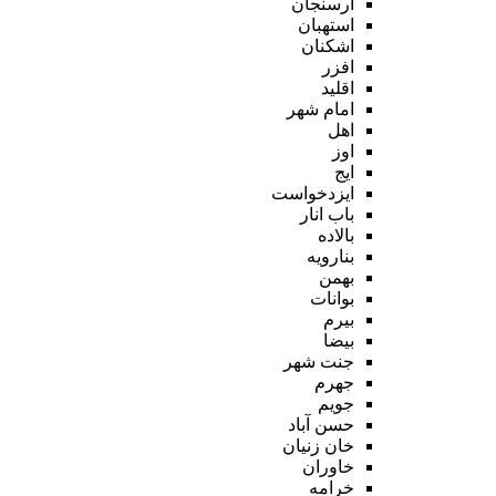
ارسنجان
استهبان
اشکنان
افزر
اقلید
امام شهر
اهل
اوز
ایج
ایزدخواست
باب انار
بالاده
بنارویه
بهمن
بوانات
بیرم
بیضا
جنت شهر
جهرم
جویم
حسن آباد
خان زنیان
خاوران
خرامه