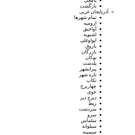
یامچی
بازگشت
آذربایجان غربی
تمام شهر‌ها
ارومیه
آواجیق
اشنویه
ایواوغلی
باروق
بازرگان
بوکان
پلدشت
پیرانشهر
تازه شهر
تکاب
چهاربرج
خوی
دیزج دیز
ربط
سردشت
سرو
سلماس
سیلوانه
سیمینه