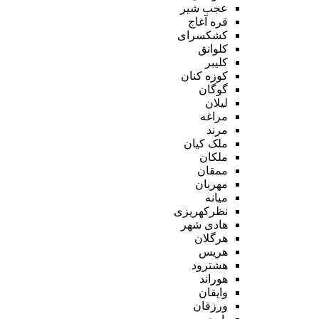
عجب شیر
قره آغاج
کشکسرای
کلوانق
کلیبر
کوزه کنان
گوگان
لیلان
مراغه
مرند
ملک کیان
ملکان
ممقان
مهربان
میانه
نظرکهریزی
هادی شهر
هرگلان
هریس
هشترود
هوراند
وایقان
ورزقان