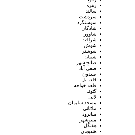
زهره
سالند
سردشت
سوسنگرد
شادگان
شاوور
شرافت
شوش
شوشتر
شیبان
صالح شهر
صفی آباد
صیدون
قلعه تل
قلعه خواجه
گتوند
لالی
مسجد سلیمان
ملاثانی
میانرود
مینوشهر
هفتگل
هندیجان