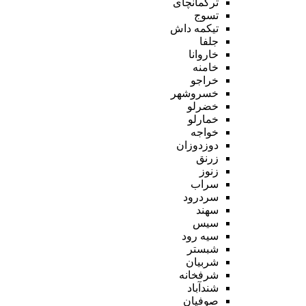
ترکمانچای
تسوج
تیکمه داش
جلفا
خاروانا
خامنه
خراجو
خسروشهر
خضرلو
خمارلو
خواجه
دوزدوزان
زرنق
زنوز
سراب
سردرود
سهند
سیس
سیه رود
شبستر
شربیان
شرفخانه
شندآباد
صوفیان