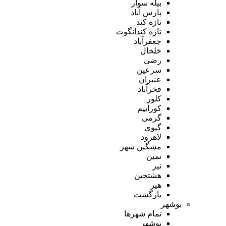
بیله سوار
پارس آباد
تازه کند
تازه کندانگوت
جعفرآباد
خلخال
رضی
سرعین
عنبران
فخرآباد
کلور
کوراییم
گرمی
گیوی
لاهرود
مشگین شهر
نمین
نیر
هشتجین
هیر
بازگشت
بوشهر
تمام شهر‌ها
بوشهر