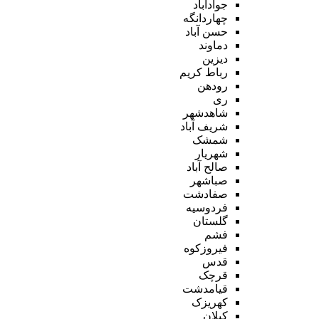
جوادآباد
چهاردانگه
حسن آباد
دماوند
دیزین
رباط کریم
رودهن
ری
شاهدشهر
شریف آباد
شمشک
شهریار
صالح آباد
صباشهر
صفادشت
فردوسیه
گلستان
فشم
فیروزکوه
قدس
قرچک
قیامدشت
کهریزک
کیلان