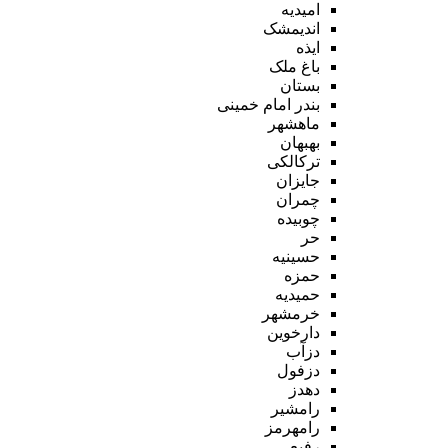
امیدیه
اندیمشک
ایذه
باغ ملک
بستان
بندر امام خمینی
ماهشهر
بهبهان
ترکالکی
جایزان
چمران
چوبیده
حر
حسینیه
حمزه
حمیدیه
خرمشهر
دارخوین
دزآب
دزفول
دهدز
رامشیر
رامهرمز
رفیع