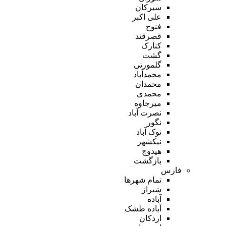
سیرکان
علی اکبر
فنوج
قصرقند
کنارک
گشت
گلمورتی
محمدآباد
محمدان
محمدی
میرجاوه
نصرت آباد
نگور
نوک آباد
نیکشهر
هیدوچ
بازگشت
فارس
تمام شهر‌ها
شیراز
آباده
آباده طشک
اردکان