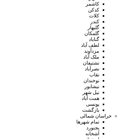
کاشمر
کدکن
کلات
کندر
گلبهار
گلمکان
گناباد
لطف آباد
مزدآوند
ملک آباد
نشتیفان
نصرآباد
نقاب
نوخندان
نیشابور
نیل شهر
همت آباد
یونسی
بازگشت
خراسان شمالی
تمام شهر‌ها
بجنورد
آشخانه