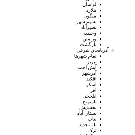
لواسان
ملارد
میگون
نسیم شهر
نصیرآباد
وحیدیه
ورامین
بازگشت
آذربایجان شرقی
تمام شهر‌ها
تبریز
آبش احمد
آذرشهر
آقکند
اسکو
اهر
ایلخچی
باسمنج
بخشایش
بستان آباد
بناب
ناب جدید
ترک