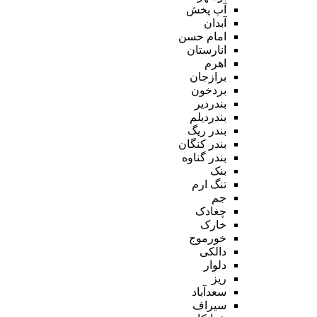
آب پخش
آبدان
امام حسن
انارستان
اهرم
برازجان
بردخون
بندردیر
بندردیلم
بندر ریگ
بندر کنگان
بندر گناوه
بنک
تنگ ارم
جم
چغادک
خارک
خورموج
دالکی
دلوار
ریز
سعدآباد
سیراف