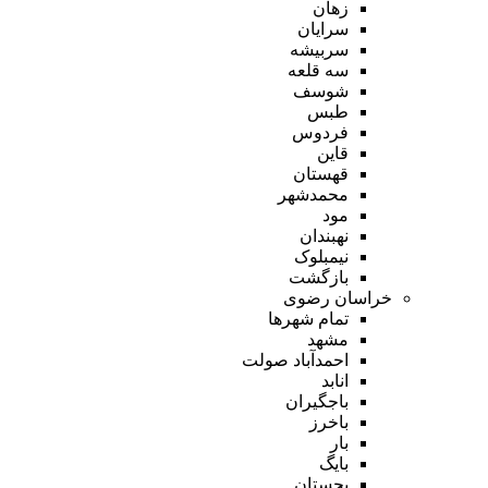
زهان
سرایان
سربیشه
سه قلعه
شوسف
طبس
فردوس
قاین
قهستان
محمدشهر
مود
نهبندان
نیمبلوک
بازگشت
خراسان رضوی
تمام شهر‌ها
مشهد
احمدآباد صولت
انابد
باجگیران
باخرز
بار
بایگ
بجستان