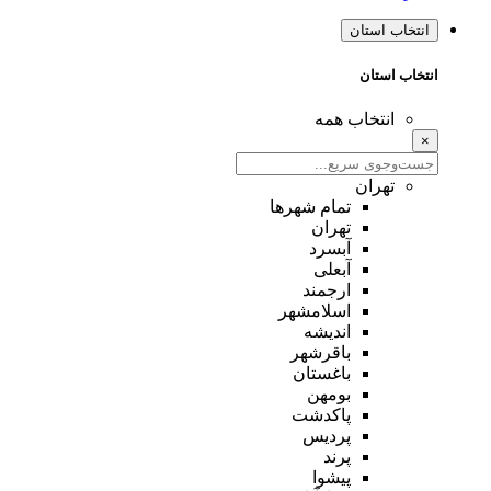
انتخاب استان
انتخاب استان
انتخاب همه
×
تهران
تمام شهر‌ها
تهران
آبسرد
آبعلی
ارجمند
اسلامشهر
اندیشه
باقرشهر
باغستان
بومهن
پاکدشت
پردیس
پرند
پیشوا