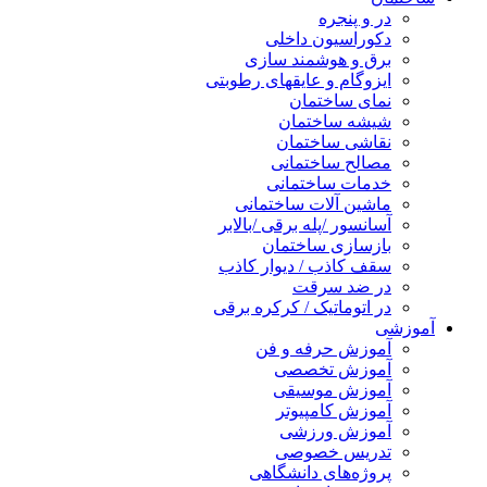
در و پنجره
دکوراسیون داخلی
برق و هوشمند سازی
ایزوگام و عایقهای رطوبتی
نمای ساختمان
شیشه ساختمان
نقاشی ساختمان
مصالح ساختمانی
خدمات ساختمانی
ماشین آلات ساختمانی
آسانسور /پله برقی /بالابر
بازسازی ساختمان
سقف کاذب / دیوار کاذب
در ضد سرقت
در اتوماتیک / کرکره برقی
آموزشی
آموزش حرفه و فن
آموزش تخصصی
آموزش موسیقی
آموزش کامپیوتر
آموزش ورزشی
تدریس خصوصی
پروژه‌های دانشگاهی