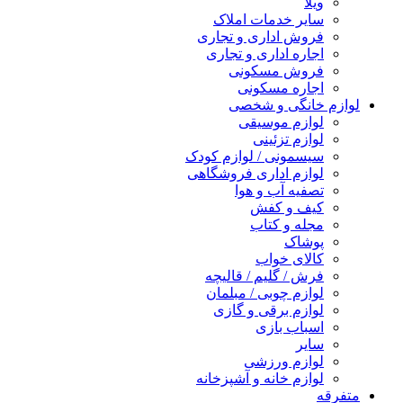
ویلا
سایر خدمات املاک
فروش اداری و تجاری
اجاره اداری و تجاری
فروش مسکونی
اجاره مسکونی
لوازم خانگی و شخصی
لوازم موسیقی
لوازم تزئینی
سیسمونی / لوازم کودک
لوازم اداری فروشگاهی
تصفیه آب و هوا
کیف و کفش
مجله و کتاب
پوشاک
کالای خواب
فرش / گلیم / قالیچه
لوازم چوبی / مبلمان
لوازم برقی و گازی
اسباب بازی
سایر
لوازم ورزشی
لوازم خانه و آشپزخانه
متفرقه