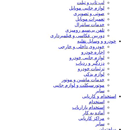
لپ تاپ و تبلت
لوازم جانبی موبایل
صوتی و تصویری
تعمیرات موبایل
خدمات سانترال
تلفن بی‌سیم رومیزی
دوربین عکاسی و فیلمبرداری
خودرو و وسایل نقلیه
خودروی داخلی و خارجی
اجاره خودرو
لوازم جانبی خودرو
دزدگیر و ردیاب
تزئینات خودرو
لوازم یدکی
خدمات ماشین و موتور
موتورسیکلت و لوازم جانبی
سایر
استخدام و کاریابی
استخدام
استخدام بازاریاب
آماده به کار
مراکز کاریابی
سایر
ساختمان