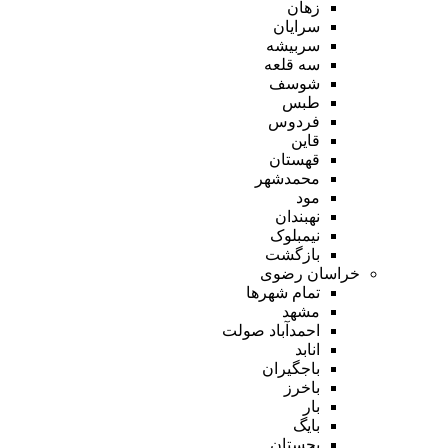
زهان
سرایان
سربیشه
سه قلعه
شوسف
طبس
فردوس
قاین
قهستان
محمدشهر
مود
نهبندان
نیمبلوک
بازگشت
خراسان رضوی
تمام شهر‌ها
مشهد
احمدآباد صولت
انابد
باجگیران
باخرز
بار
بایگ
بجستان