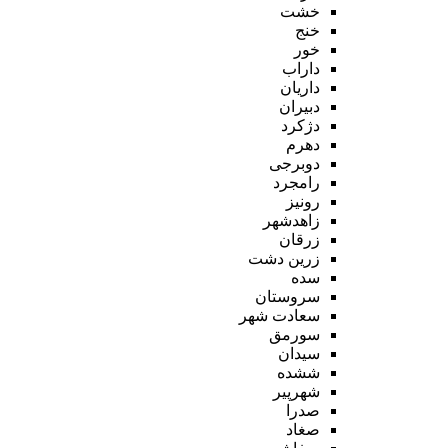
خشت
خنج
خور
داراب
داریان
دبیران
دژکرد
دهرم
دوبرجی
رامجرد
رونیز
زاهدشهر
زرقان
زرین دشت
سده
سروستان
سعادت شهر
سورمق
سیدان
ششده
شهرپیر
صدرا
صغاد