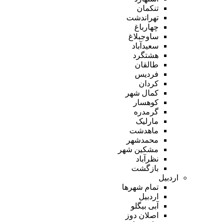
تنکمان
تهراندشت
چهارباغ
ساوجبلاغ
سعیدآباد
هشتگرد
طالقان
فردیس
کردان
کمال شهر
کوهسار
گرمدره
مارلیک
ماهدشت
محمدشهر
مشکین شهر
نظرآباد
بازگشت
اردبیل
تمام شهر‌ها
اردبیل
آبی بیگلو
اصلان دوز