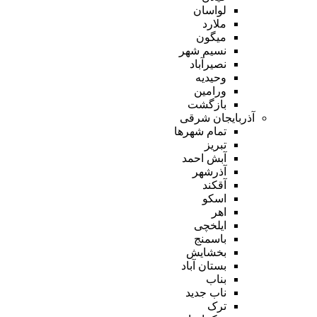
لواسان
ملارد
میگون
نسیم شهر
نصیرآباد
وحیدیه
ورامین
بازگشت
آذربایجان شرقی
تمام شهر‌ها
تبریز
آبش احمد
آذرشهر
آقکند
اسکو
اهر
ایلخچی
باسمنج
بخشایش
بستان آباد
بناب
ناب جدید
ترک