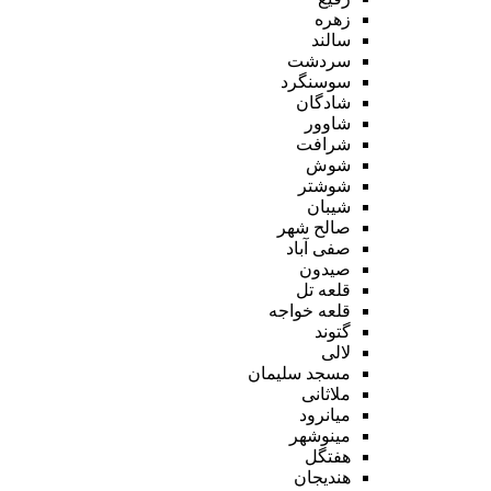
زهره
سالند
سردشت
سوسنگرد
شادگان
شاوور
شرافت
شوش
شوشتر
شیبان
صالح شهر
صفی آباد
صیدون
قلعه تل
قلعه خواجه
گتوند
لالی
مسجد سلیمان
ملاثانی
میانرود
مینوشهر
هفتگل
هندیجان