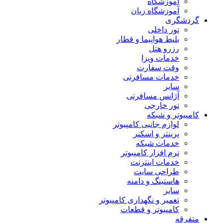
آموزشگاه
آموزشگاه زبان
گردشگری
تور داخلی
بلیط هواپیما و قطار
رزرو هتل
خدمات ویزا
وقت سفارت
خدمات مسافرتی
سایر
آژانس مسافرتی
تور خارجی
کامپیوتر و شبکه
لوازم جانبی کامپیوتر
پرینتر و اسکنر
خدمات شبکه
نرم افزار کامپیوتر
خدمات اینترنت
طراحی سایت
هاستینگ و دامنه
سایر
تعمیر و نگهداری کامپیوتر
کامپیوتر و قطعات
متفرقه