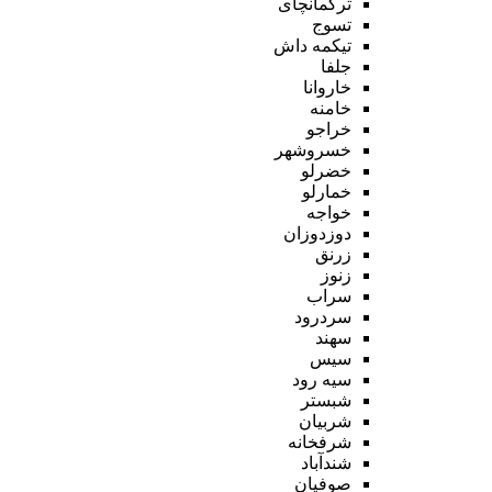
ترکمانچای
تسوج
تیکمه داش
جلفا
خاروانا
خامنه
خراجو
خسروشهر
خضرلو
خمارلو
خواجه
دوزدوزان
زرنق
زنوز
سراب
سردرود
سهند
سیس
سیه رود
شبستر
شربیان
شرفخانه
شندآباد
صوفیان