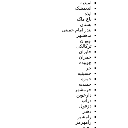
امیدیه
اندیمشک
ایذه
باغ ملک
بستان
بندر امام خمینی
ماهشهر
بهبهان
ترکالکی
جایزان
چمران
چوبیده
حر
حسینیه
حمزه
حمیدیه
خرمشهر
دارخوین
دزآب
دزفول
دهدز
رامشیر
رامهرمز
رفیع