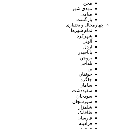
مجن
مهدی شهر
میامی
بازگشت
چهارمحال و بختیاری
تمام شهر‌ها
شهرکرد
آلونی
اردل
باباحیدر
بروجن
بلداجی
بن
جونقان
چلگرد
سامان
سفیددشت
سودجان
سورشجان
شلمزار
طاقانک
فارسان
فرادبنه
فرخ شهر