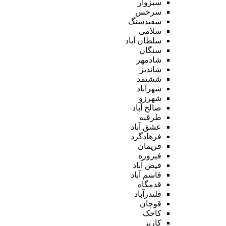
سبزوار
سرخس
سفیدسنگ
سلامی
سلطان آباد
سنگان
شادمهر
شاندیز
ششتمد
شهرآباد
شهرزو
صالح آباد
طرقبه
عشق آباد
فرهادگرد
فریمان
فیروزه
فیض آباد
قاسم آباد
قدمگاه
قلندرآباد
قوچان
کاخک
کاریز