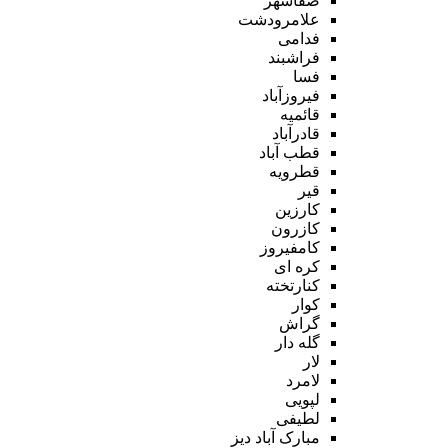
صفاشهر
علامرودشت
فدامی
فراشبند
فسا
فیروزآباد
قائمیه
قادرآباد
قطب آباد
قطرویه
قیر
کارزین
کازرون
کامفیروز
کره ای
کنارتخته
کوار
گراش
گله دار
لار
لامرد
لپویی
لطیفی
مبارک آباد دیز