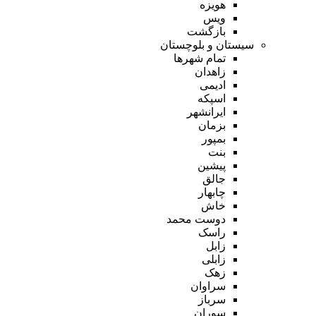
هویزه
ویس
بازگشت
سیستان و بلوچستان
تمام شهر‌ها
زاهدان
ادیمی
اسپکه
ایرانشهر
بزمان
بمپور
بنت
پیشین
جالق
چابهار
خاش
دوست محمد
راسک
زابل
زابلی
زهک
سراوان
سرباز
سوران