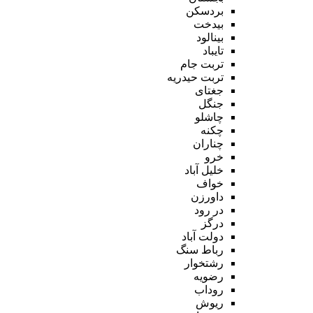
بردسکن
بیدخت
بینالود
تایباد
تربت جام
تربت حیدریه
جغتای
جنگل
چاشلو
چکنه
چناران
خرو
خلیل آباد
خواف
داورزن
در رود
درگز
دولت آباد
رباط سنگ
رشتخوار
رضویه
روداب
ریوش