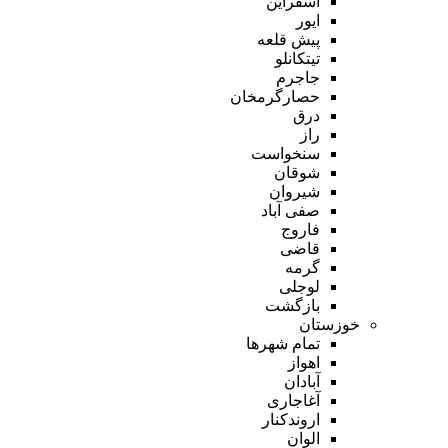
اسفراین
ایور
پیش قلعه
تیتکانلو
جاجرم
حصارگرمخان
درق
راز
سنخواست
شوقان
شیروان
صفی آباد
فاروج
قاضی
گرمه
لوجلی
بازگشت
خوزستان
تمام شهر‌ها
اهواز
آبادان
آغاجاری
اروندکنار
الوان