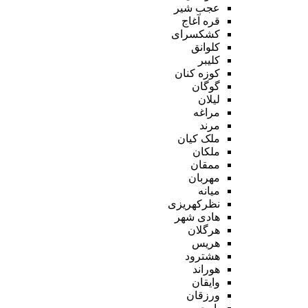
عجب شیر
قره آغاج
کشکسرای
کلوانق
کلیبر
کوزه کنان
گوگان
لیلان
مراغه
مرند
ملک کیان
ملکان
ممقان
مهربان
میانه
نظرکهریزی
هادی شهر
هرگلان
هریس
هشترود
هوراند
وایقان
ورزقان