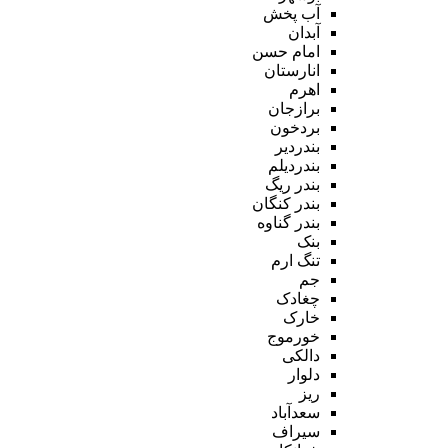
آب پخش
آبدان
امام حسن
انارستان
اهرم
برازجان
بردخون
بندردیر
بندردیلم
بندر ریگ
بندر کنگان
بندر گناوه
بنک
تنگ ارم
جم
چغادک
خارک
خورموج
دالکی
دلوار
ریز
سعدآباد
سیراف