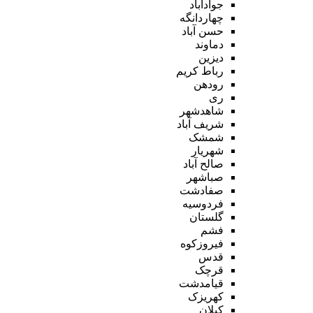
جوادآباد
چهاردانگه
حسن آباد
دماوند
دیزین
رباط کریم
رودهن
ری
شاهدشهر
شریف آباد
شمشک
شهریار
صالح آباد
صباشهر
صفادشت
فردوسیه
گلستان
فشم
فیروزکوه
قدس
قرچک
قیامدشت
کهریزک
کیلان