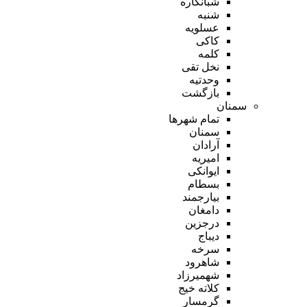
شبانکاره
شنبه
عسلویه
کاکی
کلمه
نخل تقی
وحدتیه
بازگشت
سمنان
تمام شهر‌ها
سمنان
آرادان
امیریه
ایوانکی
بسطام
بیارجمند
دامغان
درجزین
دیباج
سرخه
شاهرود
شهمیرزاد
کلاته خیج
گرمسار