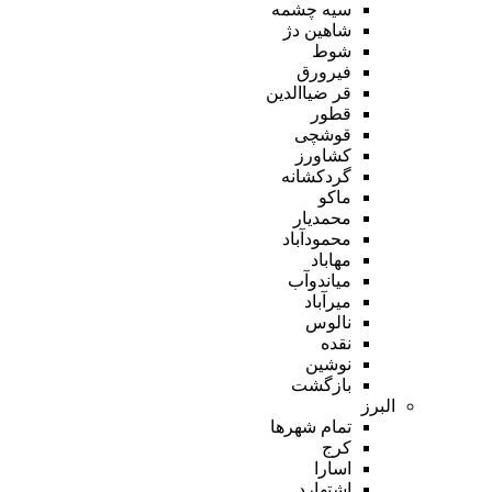
سیه چشمه
شاهین دژ
شوط
فیرورق
قر ضیاالدین
قطور
قوشچی
کشاورز
گردکشانه
ماکو
محمدیار
محمودآباد
مهاباد
میاندوآب
میرآباد
نالوس
نقده
نوشین
بازگشت
البرز
تمام شهر‌ها
کرج
اسارا
اشتهارد