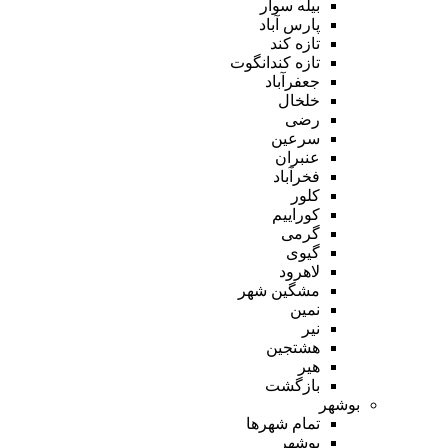
بیله سوار
پارس آباد
تازه کند
تازه کندانگوت
جعفرآباد
خلخال
رضی
سرعین
عنبران
فخرآباد
کلور
کوراییم
گرمی
گیوی
لاهرود
مشگین شهر
نمین
نیر
هشتجین
هیر
بازگشت
بوشهر
تمام شهر‌ها
بوشهر