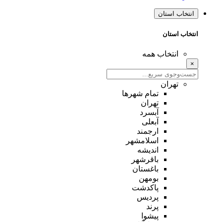
انتخاب استان
انتخاب استان
انتخاب همه
×
تهران
تمام شهر‌ها
تهران
آبسرد
آبعلی
ارجمند
اسلامشهر
اندیشه
باقرشهر
باغستان
بومهن
پاکدشت
پردیس
پرند
پیشوا