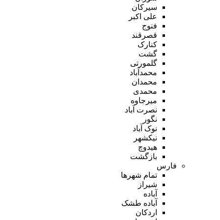
سیرکان
علی اکبر
فنوج
قصرقند
کنارک
گشت
گلمورتی
محمدآباد
محمدان
محمدی
میرجاوه
نصرت آباد
نگور
نوک آباد
نیکشهر
هیدوچ
بازگشت
فارس
تمام شهر‌ها
شیراز
آباده
آباده طشک
اردکان