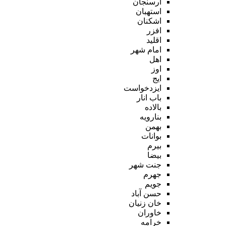
ارسنجان
استهبان
اشکنان
افزر
اقلید
امام شهر
اهل
اوز
ایج
ایزدخواست
باب انار
بالاده
بنارویه
بهمن
بوانات
بیرم
بیضا
جنت شهر
جهرم
جویم
حسن آباد
خان زنیان
خاوران
خرامه