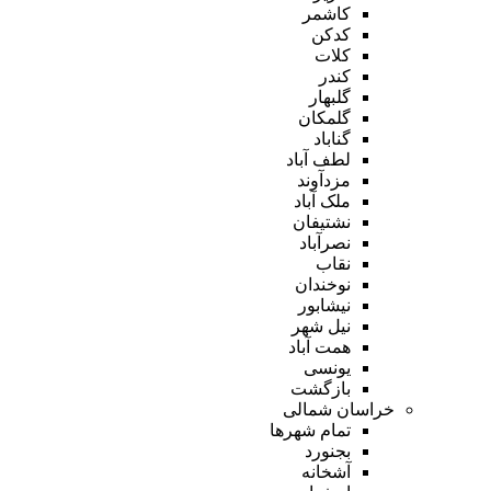
کاشمر
کدکن
کلات
کندر
گلبهار
گلمکان
گناباد
لطف آباد
مزدآوند
ملک آباد
نشتیفان
نصرآباد
نقاب
نوخندان
نیشابور
نیل شهر
همت آباد
یونسی
بازگشت
خراسان شمالی
تمام شهر‌ها
بجنورد
آشخانه