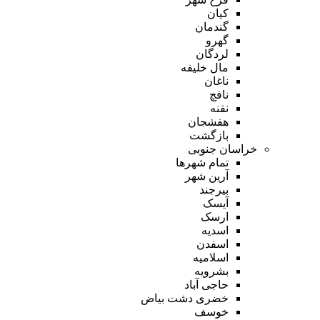
کیان
گندمان
گهرو
لردگان
مال خلیفه
ناغان
نافچ
نقنه
هفشجان
بازگشت
خراسان جنوبی
تمام شهر‌ها
آرین شهر
بیرجند
آیسک
ارسک
اسدیه
اسفدن
اسلامیه
بشرویه
حاجی آباد
خضری دشت بیاض
خوسف