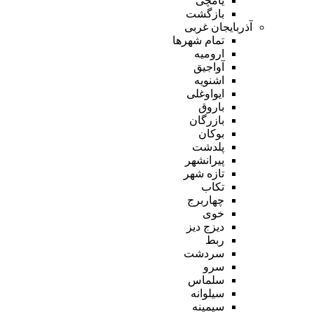
یامچی
بازگشت
آذربایجان غربی
تمام شهر‌ها
ارومیه
آواجیق
اشنویه
ایواوغلی
باروق
بازرگان
بوکان
پلدشت
پیرانشهر
تازه شهر
تکاب
چهاربرج
خوی
دیزج دیز
ربط
سردشت
سرو
سلماس
سیلوانه
سیمینه