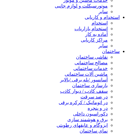
خدمات ماشین و موتور
موتورسیکلت و لوازم جانبی
سایر
استخدام و کاریابی
استخدام
استخدام بازاریاب
آماده به کار
مراکز کاریابی
سایر
ساختمان
نقاشی ساختمان
مصالح ساختمانی
خدمات ساختمانی
ماشین آلات ساختمانی
آسانسور /پله برقی /بالابر
بازسازی ساختمان
سقف کاذب / دیوار کاذب
در ضد سرقت
در اتوماتیک / کرکره برقی
در و پنجره
دکوراسیون داخلی
برق و هوشمند سازی
ایزوگام و عایقهای رطوبتی
نمای ساختمان