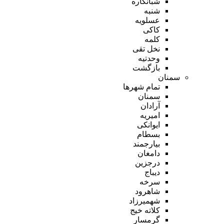
شبانکاره
شنبه
عسلویه
کاکی
کلمه
نخل تقی
وحدتیه
بازگشت
سمنان
تمام شهر‌ها
سمنان
آرادان
امیریه
ایوانکی
بسطام
بیارجمند
دامغان
درجزین
دیباج
سرخه
شاهرود
شهمیرزاد
کلاته خیج
گرمسار