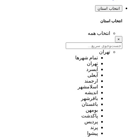
انتخاب استان
انتخاب استان
انتخاب همه
×
تهران
تمام شهر‌ها
تهران
آبسرد
آبعلی
ارجمند
اسلامشهر
اندیشه
باقرشهر
باغستان
بومهن
پاکدشت
پردیس
پرند
پیشوا