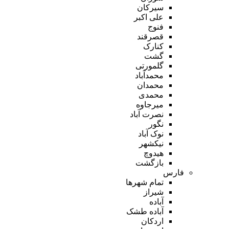
سیرکان
علی اکبر
فنوج
قصرقند
کنارک
گشت
گلمورتی
محمدآباد
محمدان
محمدی
میرجاوه
نصرت آباد
نگور
نوک آباد
نیکشهر
هیدوچ
بازگشت
فارس
تمام شهر‌ها
شیراز
آباده
آباده طشک
اردکان