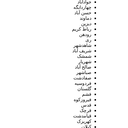
جوادآباد
چهاردانگه
حسن آباد
دماوند
دیزین
رباط کریم
رودهن
ری
شاهدشهر
شریف آباد
شمشک
شهریار
صالح آباد
صباشهر
صفادشت
فردوسیه
گلستان
فشم
فیروزکوه
قدس
قرچک
قیامدشت
کهریزک
کیلان