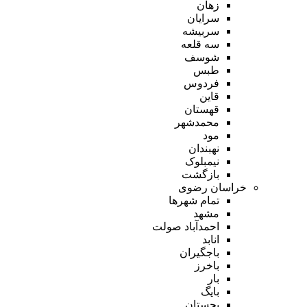
زهان
سرایان
سربیشه
سه قلعه
شوسف
طبس
فردوس
قاین
قهستان
محمدشهر
مود
نهبندان
نیمبلوک
بازگشت
خراسان رضوی
تمام شهر‌ها
مشهد
احمدآباد صولت
انابد
باجگیران
باخرز
بار
بایگ
بجستان