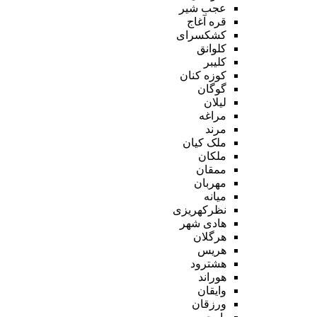
عجب شیر
قره آغاج
کشکسرای
کلوانق
کلیبر
کوزه کنان
گوگان
لیلان
مراغه
مرند
ملک کیان
ملکان
ممقان
مهربان
میانه
نظرکهریزی
هادی شهر
هرگلان
هریس
هشترود
هوراند
وایقان
ورزقان