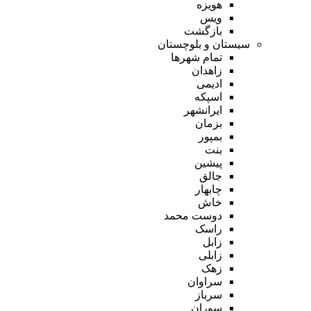
هویزه
ویس
بازگشت
سیستان و بلوچستان
تمام شهر‌ها
زاهدان
ادیمی
اسپکه
ایرانشهر
بزمان
بمپور
بنت
پیشین
جالق
چابهار
خاش
دوست محمد
راسک
زابل
زابلی
زهک
سراوان
سرباز
سوران