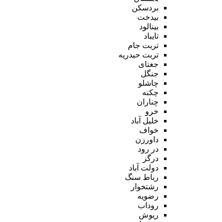
بردسکن
بیدخت
بینالود
تایباد
تربت جام
تربت حیدریه
جغتای
جنگل
چاشلو
چکنه
چناران
خرو
خلیل آباد
خواف
داورزن
در رود
درگز
دولت آباد
رباط سنگ
رشتخوار
رضویه
روداب
ریوش