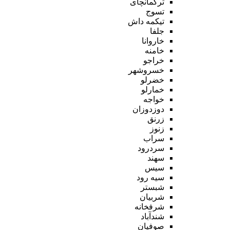
ترکمانچای
تسوج
تیکمه داش
جلفا
خاروانا
خامنه
خراجو
خسروشهر
خضرلو
خمارلو
خواجه
دوزدوزان
زرنق
زنوز
سراب
سردرود
سهند
سیس
سیه رود
شبستر
شربیان
شرفخانه
شندآباد
صوفیان