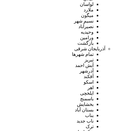
لواسان
ملارد
میگون
نسیم شهر
نصیرآباد
وحیدیه
ورامین
بازگشت
آذربایجان شرقی
تمام شهر‌ها
تبریز
آبش احمد
آذرشهر
آقکند
اسکو
اهر
ایلخچی
باسمنج
بخشایش
بستان آباد
بناب
ناب جدید
ترک