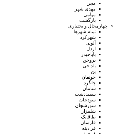
مجن
مهدی شهر
میامی
بازگشت
چهارمحال و بختیاری
تمام شهر‌ها
شهرکرد
آلونی
اردل
باباحیدر
بروجن
بلداجی
بن
جونقان
چلگرد
سامان
سفیددشت
سودجان
سورشجان
شلمزار
طاقانک
فارسان
فرادبنه
فرخ شهر