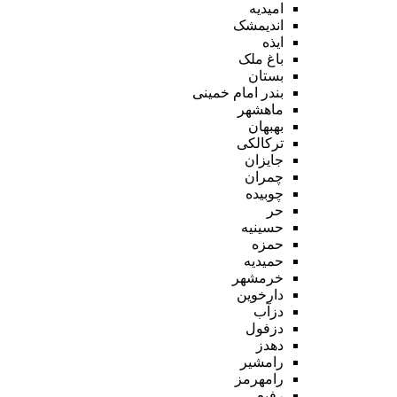
امیدیه
اندیمشک
ایذه
باغ ملک
بستان
بندر امام خمینی
ماهشهر
بهبهان
ترکالکی
جایزان
چمران
چوبیده
حر
حسینیه
حمزه
حمیدیه
خرمشهر
دارخوین
دزآب
دزفول
دهدز
رامشیر
رامهرمز
رفیع