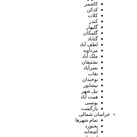
کاشمر
کدکن
کلات
کندر
گلبهار
گلمکان
گناباد
لطف آباد
مزدآوند
ملک آباد
نشتیفان
نصرآباد
نقاب
نوخندان
نیشابور
نیل شهر
همت آباد
یونسی
بازگشت
خراسان شمالی
تمام شهر‌ها
بجنورد
آشخانه