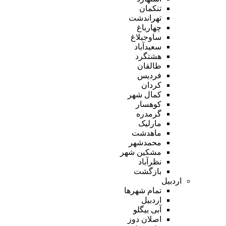
تنکمان
تهراندشت
چهارباغ
ساوجبلاغ
سعیدآباد
هشتگرد
طالقان
فردیس
کردان
کمال شهر
کوهسار
گرمدره
مارلیک
ماهدشت
محمدشهر
مشکین شهر
نظرآباد
بازگشت
اردبیل
تمام شهر‌ها
اردبیل
آبی بیگلو
اصلان دوز