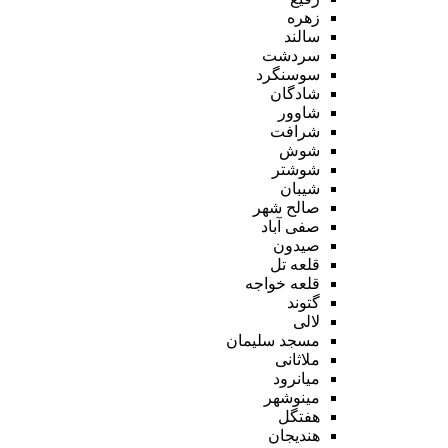
زهره
سالند
سردشت
سوسنگرد
شادگان
شاوور
شرافت
شوش
شوشتر
شیبان
صالح شهر
صفی آباد
صیدون
قلعه تل
قلعه خواجه
گتوند
لالی
مسجد سلیمان
ملاثانی
میانرود
مینوشهر
هفتگل
هندیجان