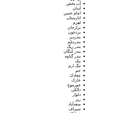
آب پخش
آبدان
امام حسن
انارستان
اهرم
برازجان
بردخون
بندردیر
بندردیلم
بندر ریگ
بندر کنگان
بندر گناوه
بنک
تنگ ارم
جم
چغادک
خارک
خورموج
دالکی
دلوار
ریز
سعدآباد
سیراف