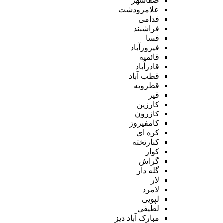
صفاشهر
علامرودشت
فدامی
فراشبند
فسا
فیروزآباد
قائمیه
قادرآباد
قطب آباد
قطرویه
قیر
کارزین
کازرون
کامفیروز
کره ای
کنارتخته
کوار
گراش
گله دار
لار
لامرد
لپویی
لطیفی
مبارک آباد دیز