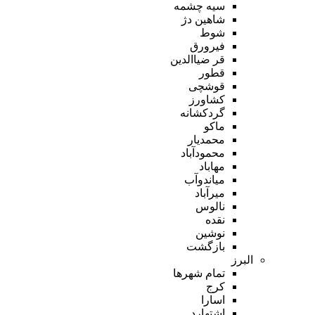
سیه چشمه
شاهین دژ
شوط
فیرورق
قر ضیاالدین
قطور
قوشچی
کشاورز
گردکشانه
ماکو
محمدیار
محمودآباد
مهاباد
میاندوآب
میرآباد
نالوس
نقده
نوشین
بازگشت
البرز
تمام شهر‌ها
کرج
اسارا
اشتهارد