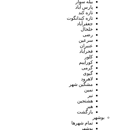
بیله سوار
پارس آباد
تازه کند
تازه کندانگوت
جعفرآباد
خلخال
رضی
سرعین
عنبران
فخرآباد
کلور
کوراییم
گرمی
گیوی
لاهرود
مشگین شهر
نمین
نیر
هشتجین
هیر
بازگشت
بوشهر
تمام شهر‌ها
بوشهر