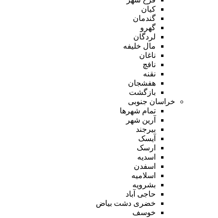
کیان
گندمان
گهرو
لردگان
مال خلیفه
ناغان
نافچ
نقنه
هفشجان
بازگشت
خراسان جنوبی
تمام شهر‌ها
آرین شهر
بیرجند
آیسک
ارسک
اسدیه
اسفدن
اسلامیه
بشرویه
حاجی آباد
خضری دشت بیاض
خوسف