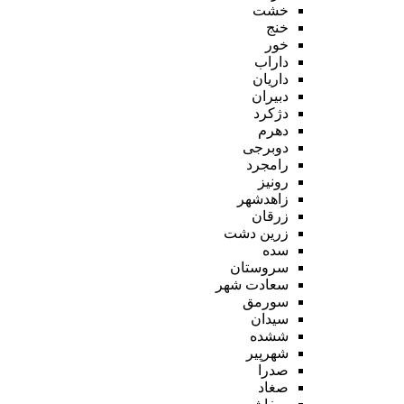
خشت
خنج
خور
داراب
داریان
دبیران
دژکرد
دهرم
دوبرجی
رامجرد
رونیز
زاهدشهر
زرقان
زرین دشت
سده
سروستان
سعادت شهر
سورمق
سیدان
ششده
شهرپیر
صدرا
صغاد