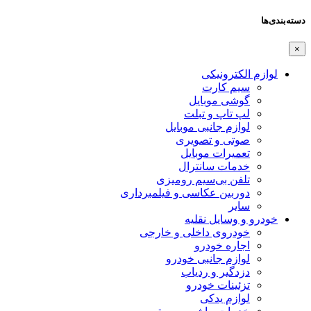
دسته‌بندی‌ها
×
لوازم الکترونیکی
سیم کارت
گوشی موبایل
لپ تاپ و تبلت
لوازم جانبی موبایل
صوتی و تصویری
تعمیرات موبایل
خدمات سانترال
تلفن بی‌سیم رومیزی
دوربین عکاسی و فیلمبرداری
سایر
خودرو و وسایل نقلیه
خودروی داخلی و خارجی
اجاره خودرو
لوازم جانبی خودرو
دزدگیر و ردیاب
تزئینات خودرو
لوازم یدکی