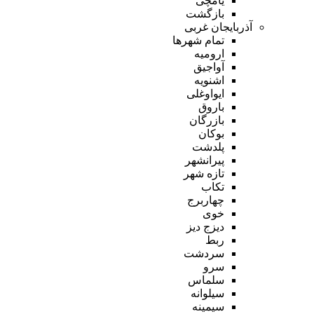
یامچی
بازگشت
آذربایجان غربی
تمام شهر‌ها
ارومیه
آواجیق
اشنویه
ایواوغلی
باروق
بازرگان
بوکان
پلدشت
پیرانشهر
تازه شهر
تکاب
چهاربرج
خوی
دیزج دیز
ربط
سردشت
سرو
سلماس
سیلوانه
سیمینه