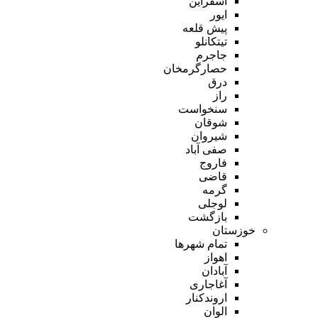
اسفراین
ایور
پیش قلعه
تیتکانلو
جاجرم
حصارگرمخان
درق
راز
سنخواست
شوقان
شیروان
صفی آباد
فاروج
قاضی
گرمه
لوجلی
بازگشت
خوزستان
تمام شهر‌ها
اهواز
آبادان
آغاجاری
اروندکنار
الوان