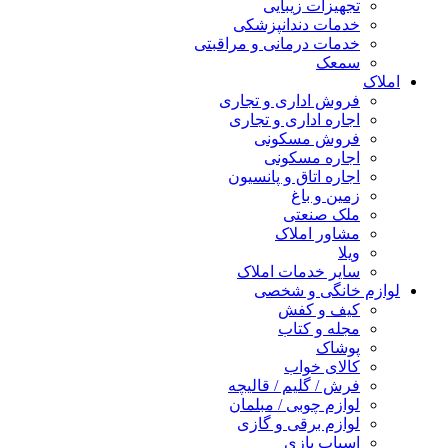
تجهیزات زیبایی
خدمات دندانپزشکی
خدمات درمانی و مراقبتی
سمعک
املاک
فروش اداری و تجاری
اجاره اداری و تجاری
فروش مسکونی
اجاره مسکونی
اجاره اتاق و پانسیون
زمین و باغ
ملک صنعتی
مشاور املاک
ویلا
سایر خدمات املاک
لوازم خانگی و شخصی
کیف و کفش
مجله و کتاب
پوشاک
کالای خواب
فرش / گلیم / قالیچه
لوازم چوبی / مبلمان
لوازم برقی و گازی
اسباب بازی