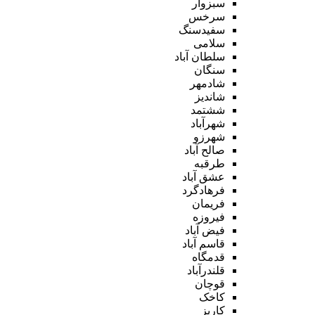
سبزوار
سرخس
سفیدسنگ
سلامی
سلطان آباد
سنگان
شادمهر
شاندیز
ششتمد
شهرآباد
شهرزو
صالح آباد
طرقبه
عشق آباد
فرهادگرد
فریمان
فیروزه
فیض آباد
قاسم آباد
قدمگاه
قلندرآباد
قوچان
کاخک
کاریز