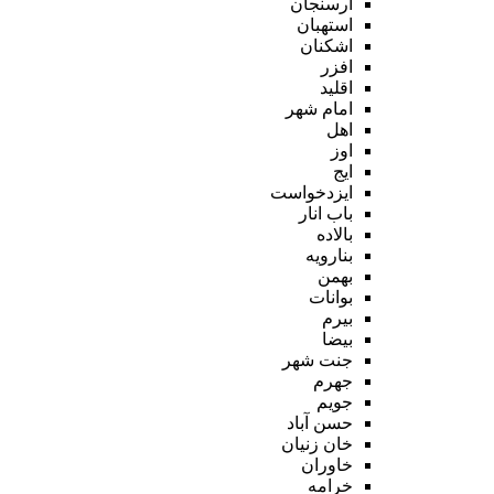
ارسنجان
استهبان
اشکنان
افزر
اقلید
امام شهر
اهل
اوز
ایج
ایزدخواست
باب انار
بالاده
بنارویه
بهمن
بوانات
بیرم
بیضا
جنت شهر
جهرم
جویم
حسن آباد
خان زنیان
خاوران
خرامه