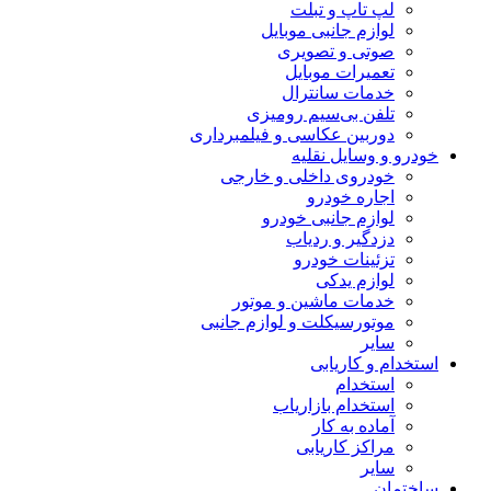
لپ تاپ و تبلت
لوازم جانبی موبایل
صوتی و تصویری
تعمیرات موبایل
خدمات سانترال
تلفن بی‌سیم رومیزی
دوربین عکاسی و فیلمبرداری
خودرو و وسایل نقلیه
خودروی داخلی و خارجی
اجاره خودرو
لوازم جانبی خودرو
دزدگیر و ردیاب
تزئینات خودرو
لوازم یدکی
خدمات ماشین و موتور
موتورسیکلت و لوازم جانبی
سایر
استخدام و کاریابی
استخدام
استخدام بازاریاب
آماده به کار
مراکز کاریابی
سایر
ساختمان