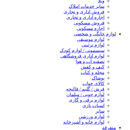
ویلا
سایر خدمات املاک
فروش اداری و تجاری
اجاره اداری و تجاری
فروش مسکونی
اجاره مسکونی
لوازم خانگی و شخصی
لوازم موسیقی
لوازم تزئینی
سیسمونی / لوازم کودک
لوازم اداری فروشگاهی
تصفیه آب و هوا
کیف و کفش
مجله و کتاب
پوشاک
کالای خواب
فرش / گلیم / قالیچه
لوازم چوبی / مبلمان
لوازم برقی و گازی
اسباب بازی
سایر
لوازم ورزشی
لوازم خانه و آشپزخانه
متفرقه