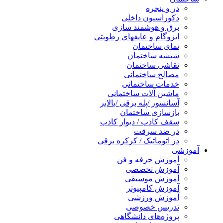
در و پنجره
دکوراسیون داخلی
برق و هوشمند سازی
ایزوگام و عایقهای رطوبتی
نمای ساختمان
شیشه ساختمان
نقاشی ساختمان
مصالح ساختمانی
خدمات ساختمانی
ماشین آلات ساختمانی
آسانسور /پله برقی /بالابر
بازسازی ساختمان
سقف کاذب / دیوار کاذب
در ضد سرقت
در اتوماتیک / کرکره برقی
آموزشی
آموزش حرفه و فن
آموزش تخصصی
آموزش موسیقی
آموزش کامپیوتر
آموزش ورزشی
تدریس خصوصی
پروژه‌های دانشگاهی