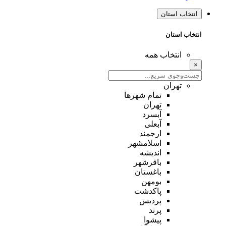
انتخاب استان
انتخاب استان
انتخاب همه
×
تهران
تمام شهر‌ها
تهران
آبسرد
آبعلی
ارجمند
اسلامشهر
اندیشه
باقرشهر
باغستان
بومهن
پاکدشت
پردیس
پرند
پیشوا