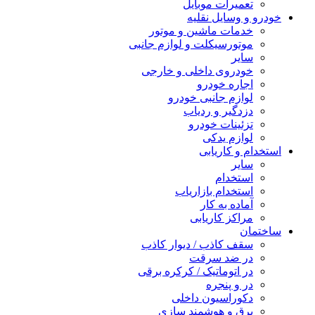
تعمیرات موبایل
خودرو و وسایل نقلیه
خدمات ماشین و موتور
موتورسیکلت و لوازم جانبی
سایر
خودروی داخلی و خارجی
اجاره خودرو
لوازم جانبی خودرو
دزدگیر و ردیاب
تزئینات خودرو
لوازم یدکی
استخدام و کاریابی
سایر
استخدام
استخدام بازاریاب
آماده به کار
مراکز کاریابی
ساختمان
سقف کاذب / دیوار کاذب
در ضد سرقت
در اتوماتیک / کرکره برقی
در و پنجره
دکوراسیون داخلی
برق و هوشمند سازی