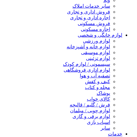
ویلا
سایر خدمات املاک
فروش اداری و تجاری
اجاره اداری و تجاری
فروش مسکونی
اجاره مسکونی
لوازم خانگی و شخصی
لوازم ورزشی
لوازم خانه و آشپزخانه
لوازم موسیقی
لوازم تزئینی
سیسمونی / لوازم کودک
لوازم اداری فروشگاهی
تصفیه آب و هوا
کیف و کفش
مجله و کتاب
پوشاک
کالای خواب
فرش / گلیم / قالیچه
لوازم چوبی / مبلمان
لوازم برقی و گازی
اسباب بازی
سایر
خدمات