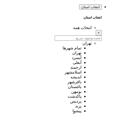
انتخاب استان
انتخاب استان
انتخاب همه
×
تهران
تمام شهر‌ها
تهران
آبسرد
آبعلی
ارجمند
اسلامشهر
اندیشه
باقرشهر
باغستان
بومهن
پاکدشت
پردیس
پرند
پیشوا