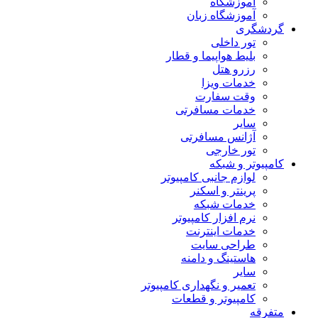
آموزشگاه
آموزشگاه زبان
گردشگری
تور داخلی
بلیط هواپیما و قطار
رزرو هتل
خدمات ویزا
وقت سفارت
خدمات مسافرتی
سایر
آژانس مسافرتی
تور خارجی
کامپیوتر و شبکه
لوازم جانبی کامپیوتر
پرینتر و اسکنر
خدمات شبکه
نرم افزار کامپیوتر
خدمات اینترنت
طراحی سایت
هاستینگ و دامنه
سایر
تعمیر و نگهداری کامپیوتر
کامپیوتر و قطعات
متفرقه