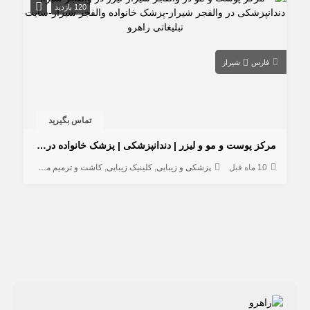
120 بازدید
فارس
شیراز
تماس بگیرید
مرکز پوست و مو و لیزر | دندانپزشکی | پزشک خانواده در والفجر شیراز
10 ماه قبل
پزشکی و زیبایی
کلینیک زیبایی
کاشت و ترمیم مو
خدمات درما