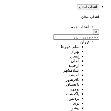
انتخاب استان
انتخاب استان
انتخاب همه
×
تهران
تمام شهر‌ها
تهران
آبسرد
آبعلی
ارجمند
اسلامشهر
اندیشه
باقرشهر
باغستان
بومهن
پاکدشت
پردیس
پرند
پیشوا