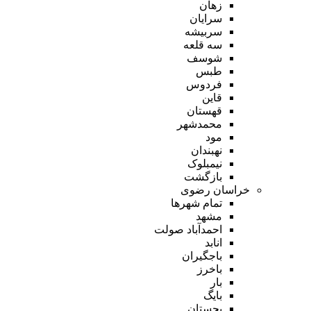
زهان
سرایان
سربیشه
سه قلعه
شوسف
طبس
فردوس
قاین
قهستان
محمدشهر
مود
نهبندان
نیمبلوک
بازگشت
خراسان رضوی
تمام شهر‌ها
مشهد
احمدآباد صولت
انابد
باجگیران
باخرز
بار
بایگ
بجستان