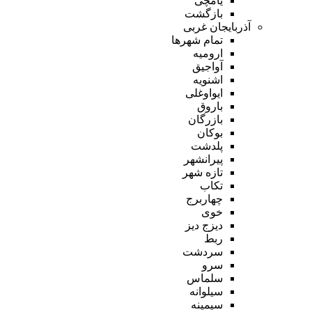
یامچی
بازگشت
آذربایجان غربی
تمام شهر‌ها
ارومیه
آواجیق
اشنویه
ایواوغلی
باروق
بازرگان
بوکان
پلدشت
پیرانشهر
تازه شهر
تکاب
چهاربرج
خوی
دیزج دیز
ربط
سردشت
سرو
سلماس
سیلوانه
سیمینه