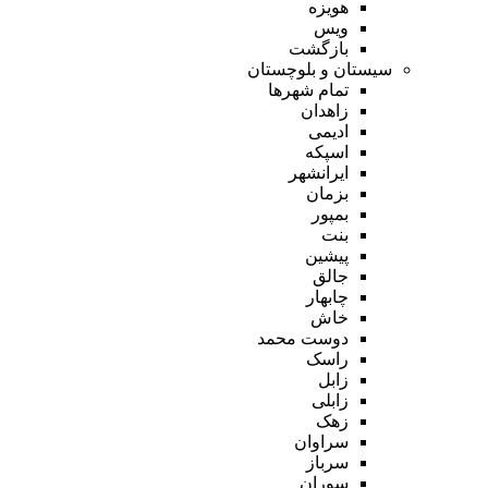
هویزه
ویس
بازگشت
سیستان و بلوچستان
تمام شهر‌ها
زاهدان
ادیمی
اسپکه
ایرانشهر
بزمان
بمپور
بنت
پیشین
جالق
چابهار
خاش
دوست محمد
راسک
زابل
زابلی
زهک
سراوان
سرباز
سوران