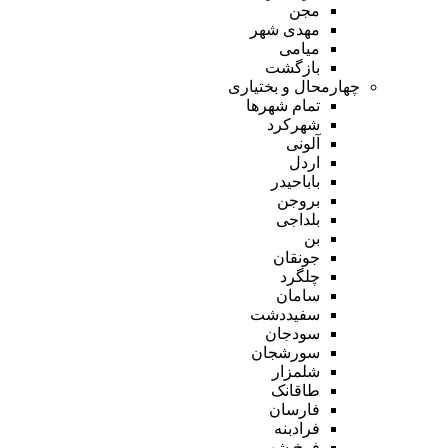
مجن
مهدی شهر
میامی
بازگشت
چهارمحال و بختیاری
تمام شهر‌ها
شهرکرد
آلونی
اردل
باباحیدر
بروجن
بلداجی
بن
جونقان
چلگرد
سامان
سفیددشت
سودجان
سورشجان
شلمزار
طاقانک
فارسان
فرادبنه
فرخ شهر