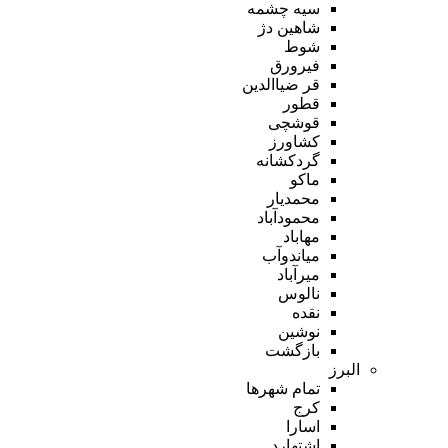
سیه چشمه
شاهین دژ
شوط
فیرورق
قر ضیاالدین
قطور
قوشچی
کشاورز
گردکشانه
ماکو
محمدیار
محمودآباد
مهاباد
میاندوآب
میرآباد
نالوس
نقده
نوشین
بازگشت
البرز
تمام شهر‌ها
کرج
اسارا
اشتهارد