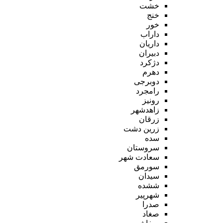
خشت
خنج
خور
داراب
داریان
دبیران
دژکرد
دهرم
دوبرجی
رامجرد
رونیز
زاهدشهر
زرقان
زرین دشت
سده
سروستان
سعادت شهر
سورمق
سیدان
ششده
شهرپیر
صدرا
صغاد