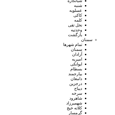
شبانکاره
شنبه
عسلویه
کاکی
کلمه
نخل تقی
وحدتیه
بازگشت
سمنان
تمام شهر‌ها
سمنان
آرادان
امیریه
ایوانکی
بسطام
بیارجمند
دامغان
درجزین
دیباج
سرخه
شاهرود
شهمیرزاد
کلاته خیج
گرمسار