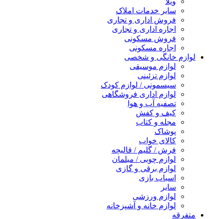
ویلا
سایر خدمات املاک
فروش اداری و تجاری
اجاره اداری و تجاری
فروش مسکونی
اجاره مسکونی
لوازم خانگی و شخصی
لوازم موسیقی
لوازم تزئینی
سیسمونی / لوازم کودک
لوازم اداری فروشگاهی
تصفیه آب و هوا
کیف و کفش
مجله و کتاب
پوشاک
کالای خواب
فرش / گلیم / قالیچه
لوازم چوبی / مبلمان
لوازم برقی و گازی
اسباب بازی
سایر
لوازم ورزشی
لوازم خانه و آشپزخانه
متفرقه