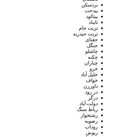
بردسکن
بیدخت
بینالود
تایباد
تربت جام
تربت حیدریه
جغتای
جنگل
چاشلو
چکنه
چناران
خرو
خلیل آباد
خواف
داورزن
در رود
درگز
دولت آباد
رباط سنگ
رشتخوار
رضویه
روداب
ریوش