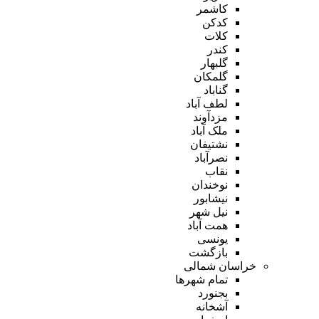
کاشمر
کدکن
کلات
کندر
گلبهار
گلمکان
گناباد
لطف آباد
مزدآوند
ملک آباد
نشتیفان
نصرآباد
نقاب
نوخندان
نیشابور
نیل شهر
همت آباد
یونسی
بازگشت
خراسان شمالی
تمام شهر‌ها
بجنورد
آشخانه