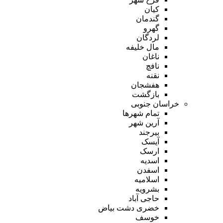
کیان
گندمان
گهرو
لردگان
مال خلیفه
ناغان
نافچ
نقنه
هفشجان
بازگشت
خراسان جنوبی
تمام شهر‌ها
آرین شهر
بیرجند
آیسک
ارسک
اسدیه
اسفدن
اسلامیه
بشرویه
حاجی آباد
خضری دشت بیاض
خوسف