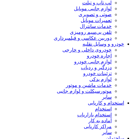
لپ تاپ و تبلت
لوازم جانبی موبایل
صوتی و تصویری
تعمیرات موبایل
خدمات سانترال
تلفن بی‌سیم رومیزی
دوربین عکاسی و فیلمبرداری
خودرو و وسایل نقلیه
خودروی داخلی و خارجی
اجاره خودرو
لوازم جانبی خودرو
دزدگیر و ردیاب
تزئینات خودرو
لوازم یدکی
خدمات ماشین و موتور
موتورسیکلت و لوازم جانبی
سایر
استخدام و کاریابی
استخدام
استخدام بازاریاب
آماده به کار
مراکز کاریابی
سایر
ساختمان