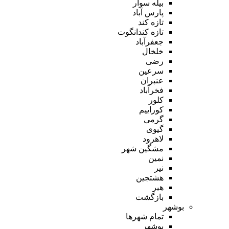
بیله سوار
پارس آباد
تازه کند
تازه کندانگوت
جعفرآباد
خلخال
رضی
سرعین
عنبران
فخرآباد
کلور
کوراییم
گرمی
گیوی
لاهرود
مشگین شهر
نمین
نیر
هشتجین
هیر
بازگشت
بوشهر
تمام شهر‌ها
بوشهر