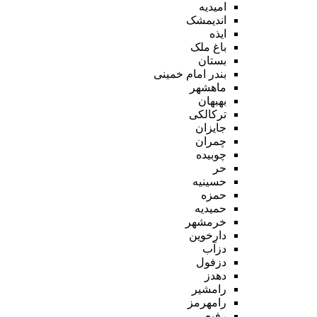
امیدیه
اندیمشک
ایذه
باغ ملک
بستان
بندر امام خمینی
ماهشهر
بهبهان
ترکالکی
جایزان
چمران
چوبیده
حر
حسینیه
حمزه
حمیدیه
خرمشهر
دارخوین
دزآب
دزفول
دهدز
رامشیر
رامهرمز
رفیع