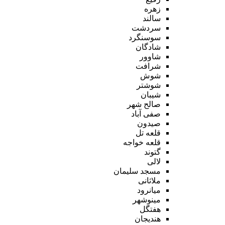
زهره
سالند
سردشت
سوسنگرد
شادگان
شاوور
شرافت
شوش
شوشتر
شیبان
صالح شهر
صفی آباد
صیدون
قلعه تل
قلعه خواجه
گتوند
لالی
مسجد سلیمان
ملاثانی
میانرود
مینوشهر
هفتگل
هندیجان