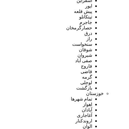
اسفراین
ایور
پیش قلعه
تیتکانلو
جاجرم
حصارگرمخان
درق
راز
سنخواست
شوقان
شیروان
صفی آباد
فاروج
قاضی
گرمه
لوجلی
بازگشت
خوزستان
تمام شهر‌ها
اهواز
آبادان
آغاجاری
اروندکنار
الوان