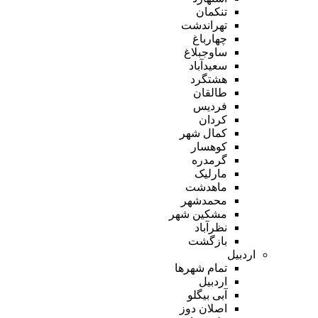
تنکمان
تهراندشت
چهارباغ
ساوجبلاغ
سعیدآباد
هشتگرد
طالقان
فردیس
کردان
کمال شهر
کوهسار
گرمدره
مارلیک
ماهدشت
محمدشهر
مشکین شهر
نظرآباد
بازگشت
اردبیل
تمام شهر‌ها
اردبیل
آبی بیگلو
اصلان دوز