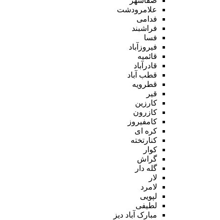
صفاشهر
علامرودشت
فدامی
فراشبند
فسا
فیروزآباد
قائمیه
قادرآباد
قطب آباد
قطرویه
قیر
کارزین
کازرون
کامفیروز
کره ای
کنارتخته
کوار
گراش
گله دار
لار
لامرد
لپویی
لطیفی
مبارک آباد دیز