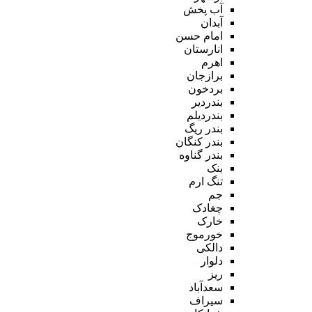
آب پخش
آبدان
امام حسن
انارستان
اهرم
برازجان
بردخون
بندردیر
بندردیلم
بندر ریگ
بندر کنگان
بندر گناوه
بنک
تنگ ارم
جم
چغادک
خارک
خورموج
دالکی
دلوار
ریز
سعدآباد
سیراف