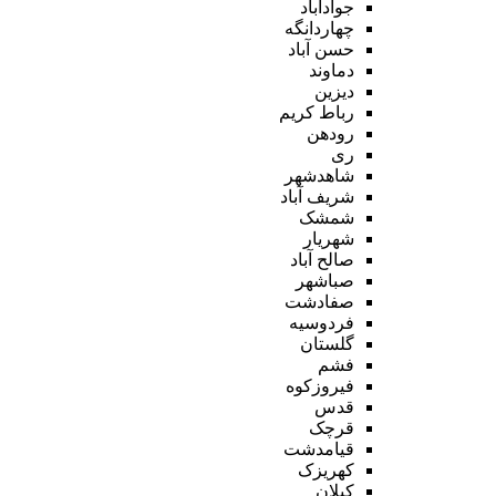
جوادآباد
چهاردانگه
حسن آباد
دماوند
دیزین
رباط کریم
رودهن
ری
شاهدشهر
شریف آباد
شمشک
شهریار
صالح آباد
صباشهر
صفادشت
فردوسیه
گلستان
فشم
فیروزکوه
قدس
قرچک
قیامدشت
کهریزک
کیلان