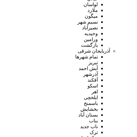
لواسان
ملارد
میگون
نسیم شهر
نصیرآباد
وحیدیه
ورامین
بازگشت
آذربایجان شرقی
تمام شهر‌ها
تبریز
آبش احمد
آذرشهر
آقکند
اسکو
اهر
ایلخچی
باسمنج
بخشایش
بستان آباد
بناب
ناب جدید
ترک