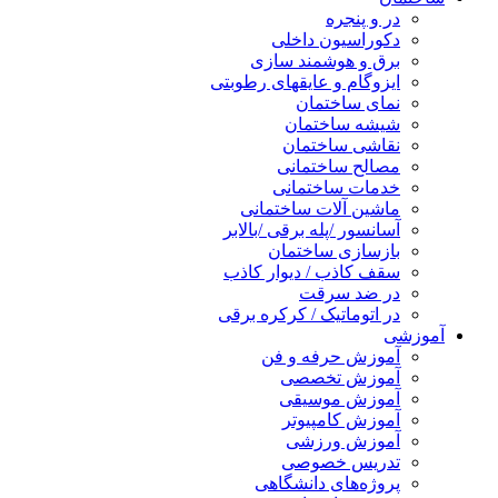
در و پنجره
دکوراسیون داخلی
برق و هوشمند سازی
ایزوگام و عایقهای رطوبتی
نمای ساختمان
شیشه ساختمان
نقاشی ساختمان
مصالح ساختمانی
خدمات ساختمانی
ماشین آلات ساختمانی
آسانسور /پله برقی /بالابر
بازسازی ساختمان
سقف کاذب / دیوار کاذب
در ضد سرقت
در اتوماتیک / کرکره برقی
آموزشی
آموزش حرفه و فن
آموزش تخصصی
آموزش موسیقی
آموزش کامپیوتر
آموزش ورزشی
تدریس خصوصی
پروژه‌های دانشگاهی