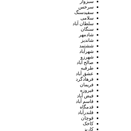
سبزوار
سرخس
سفیدسنگ
سلامی
سلطان آباد
سنگان
شادمهر
شاندیز
ششتمد
شهرآباد
شهرزو
صالح آباد
طرقبه
عشق آباد
فرهادگرد
فریمان
فیروزه
فیض آباد
قاسم آباد
قدمگاه
قلندرآباد
قوچان
کاخک
کاریز