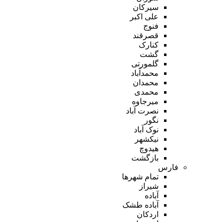
سیرکان
علی اکبر
فنوج
قصرقند
کنارک
گشت
گلمورتی
محمدآباد
محمدان
محمدی
میرجاوه
نصرت آباد
نگور
نوک آباد
نیکشهر
هیدوچ
بازگشت
فارس
تمام شهر‌ها
شیراز
آباده
آباده طشک
اردکان