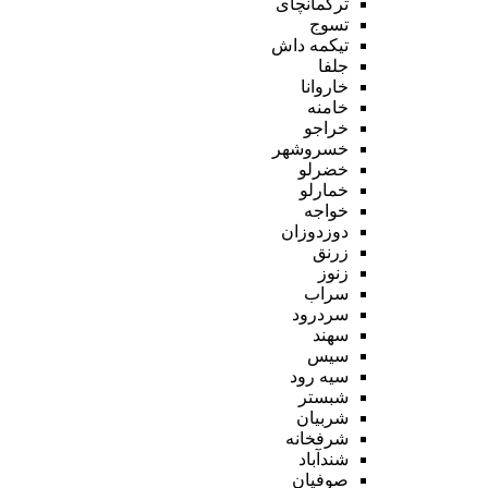
ترکمانچای
تسوج
تیکمه داش
جلفا
خاروانا
خامنه
خراجو
خسروشهر
خضرلو
خمارلو
خواجه
دوزدوزان
زرنق
زنوز
سراب
سردرود
سهند
سیس
سیه رود
شبستر
شربیان
شرفخانه
شندآباد
صوفیان