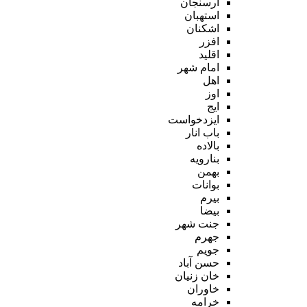
ارسنجان
استهبان
اشکنان
افزر
اقلید
امام شهر
اهل
اوز
ایج
ایزدخواست
باب انار
بالاده
بنارویه
بهمن
بوانات
بیرم
بیضا
جنت شهر
جهرم
جویم
حسن آباد
خان زنیان
خاوران
خرامه