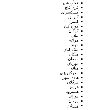
عجب شیر
قره آغاج
کشکسرای
کلوانق
کلیبر
کوزه کنان
گوگان
لیلان
مراغه
مرند
ملک کیان
ملکان
ممقان
مهربان
میانه
نظرکهریزی
هادی شهر
هرگلان
هریس
هشترود
هوراند
وایقان
ورزقان