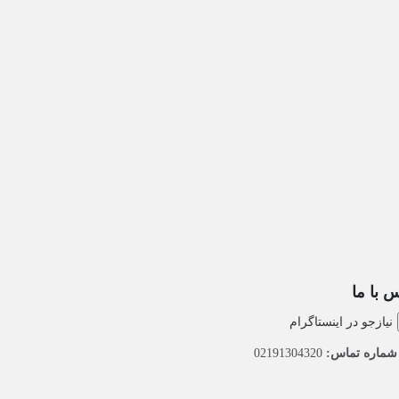
 با ما
نیازجو در اینستاگرام
ماره تماس:
02191304320