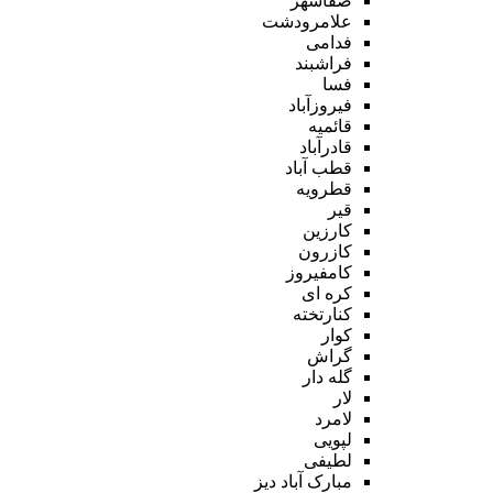
صفاشهر
علامرودشت
فدامی
فراشبند
فسا
فیروزآباد
قائمیه
قادرآباد
قطب آباد
قطرویه
قیر
کارزین
کازرون
کامفیروز
کره ای
کنارتخته
کوار
گراش
گله دار
لار
لامرد
لپویی
لطیفی
مبارک آباد دیز