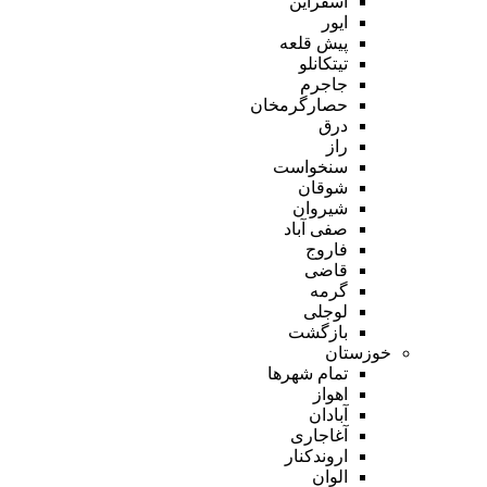
اسفراین
ایور
پیش قلعه
تیتکانلو
جاجرم
حصارگرمخان
درق
راز
سنخواست
شوقان
شیروان
صفی آباد
فاروج
قاضی
گرمه
لوجلی
بازگشت
خوزستان
تمام شهر‌ها
اهواز
آبادان
آغاجاری
اروندکنار
الوان