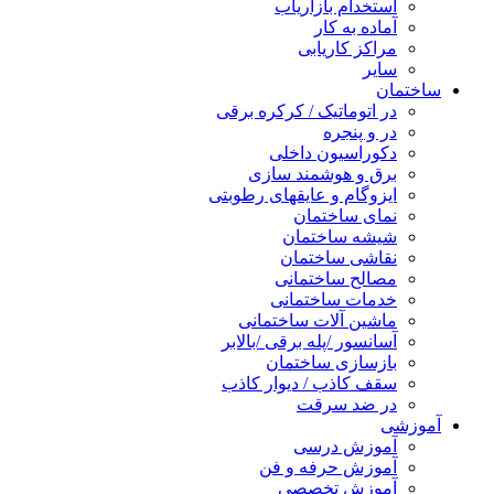
استخدام بازاریاب
آماده به کار
مراکز کاریابی
سایر
ساختمان
در اتوماتیک / کرکره برقی
در و پنجره
دکوراسیون داخلی
برق و هوشمند سازی
ایزوگام و عایقهای رطوبتی
نمای ساختمان
شیشه ساختمان
نقاشی ساختمان
مصالح ساختمانی
خدمات ساختمانی
ماشین آلات ساختمانی
آسانسور /پله برقی /بالابر
بازسازی ساختمان
سقف کاذب / دیوار کاذب
در ضد سرقت
آموزشی
آموزش درسی
آموزش حرفه و فن
آموزش تخصصی