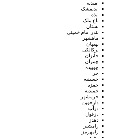
امیدیه
اندیمشک
ایذه
باغ ملک
بستان
بندر امام خمینی
ماهشهر
بهبهان
ترکالکی
جایزان
چمران
چوبیده
حر
حسینیه
حمزه
حمیدیه
خرمشهر
دارخوین
دزآب
دزفول
دهدز
رامشیر
رامهرمز
رفیع