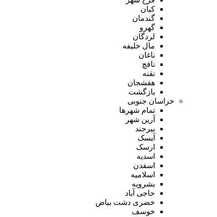
کیان
گندمان
گهرو
لردگان
مال خلیفه
ناغان
نافچ
نقنه
هفشجان
بازگشت
خراسان جنوبی
تمام شهر‌ها
آرین شهر
بیرجند
آیسک
ارسک
اسدیه
اسفدن
اسلامیه
بشرویه
حاجی آباد
خضری دشت بیاض
خوسف