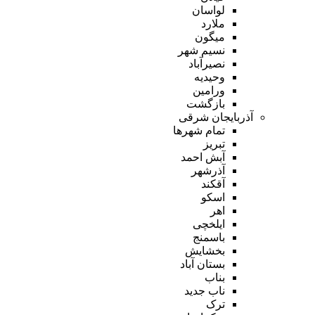
لواسان
ملارد
میگون
نسیم شهر
نصیرآباد
وحیدیه
ورامین
بازگشت
آذربایجان شرقی
تمام شهر‌ها
تبریز
آبش احمد
آذرشهر
آقکند
اسکو
اهر
ایلخچی
باسمنج
بخشایش
بستان آباد
بناب
ناب جدید
ترک