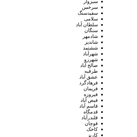
سبزوار
سرخس
سفیدسنگ
سلامی
سلطان آباد
سنگان
شادمهر
شاندیز
ششتمد
شهرآباد
شهرزو
صالح آباد
طرقبه
عشق آباد
فرهادگرد
فریمان
فیروزه
فیض آباد
قاسم آباد
قدمگاه
قلندرآباد
قوچان
کاخک
کاریز