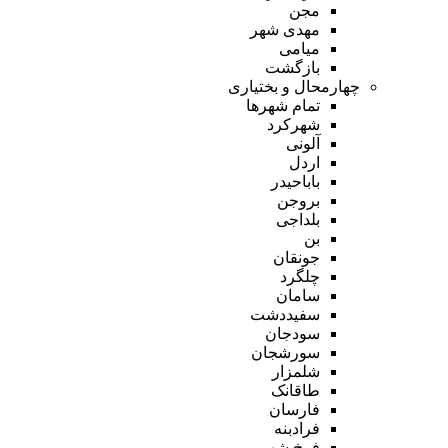
مجن
مهدی شهر
میامی
بازگشت
چهارمحال و بختیاری
تمام شهر‌ها
شهرکرد
آلونی
اردل
باباحیدر
بروجن
بلداجی
بن
جونقان
چلگرد
سامان
سفیددشت
سودجان
سورشجان
شلمزار
طاقانک
فارسان
فرادبنه
فرخ شهر