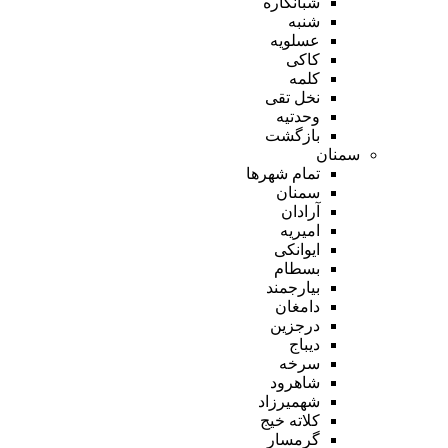
شبانکاره
شنبه
عسلویه
کاکی
کلمه
نخل تقی
وحدتیه
بازگشت
سمنان
تمام شهر‌ها
سمنان
آرادان
امیریه
ایوانکی
بسطام
بیارجمند
دامغان
درجزین
دیباج
سرخه
شاهرود
شهمیرزاد
کلاته خیج
گرمسار