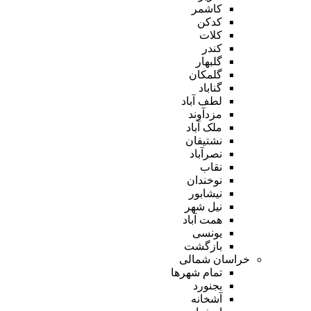
کاشمر
کدکن
کلات
کندر
گلبهار
گلمکان
گناباد
لطف آباد
مزدآوند
ملک آباد
نشتیفان
نصرآباد
نقاب
نوخندان
نیشابور
نیل شهر
همت آباد
یونسی
بازگشت
خراسان شمالی
تمام شهر‌ها
بجنورد
آشخانه