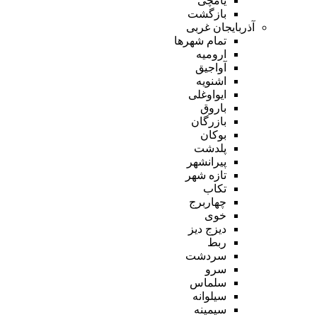
یامچی
بازگشت
آذربایجان غربی
تمام شهر‌ها
ارومیه
آواجیق
اشنویه
ایواوغلی
باروق
بازرگان
بوکان
پلدشت
پیرانشهر
تازه شهر
تکاب
چهاربرج
خوی
دیزج دیز
ربط
سردشت
سرو
سلماس
سیلوانه
سیمینه