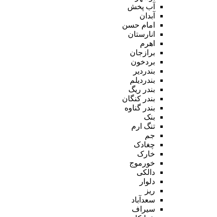
آب پخش
آبدان
امام حسن
انارستان
اهرم
برازجان
بردخون
بندردیر
بندردیلم
بندر ریگ
بندر کنگان
بندر گناوه
بنک
تنگ ارم
جم
چغادک
خارک
خورموج
دالکی
دلوار
ریز
سعدآباد
سیراف