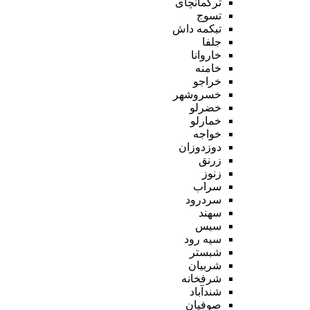
ترکمانچای
تسوج
تیکمه داش
جلفا
خاروانا
خامنه
خراجو
خسروشهر
خضرلو
خمارلو
خواجه
دوزدوزان
زرنق
زنوز
سراب
سردرود
سهند
سیس
سیه رود
شبستر
شربیان
شرفخانه
شندآباد
صوفیان