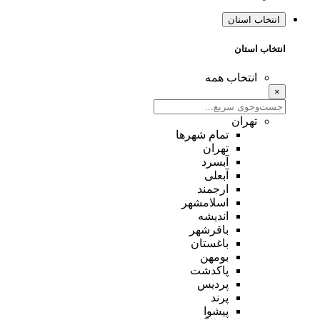
انتخاب استان
انتخاب استان
انتخاب همه
×
تهران
تمام شهر‌ها
تهران
آبسرد
آبعلی
ارجمند
اسلامشهر
اندیشه
باقرشهر
باغستان
بومهن
پاکدشت
پردیس
پرند
پیشوا