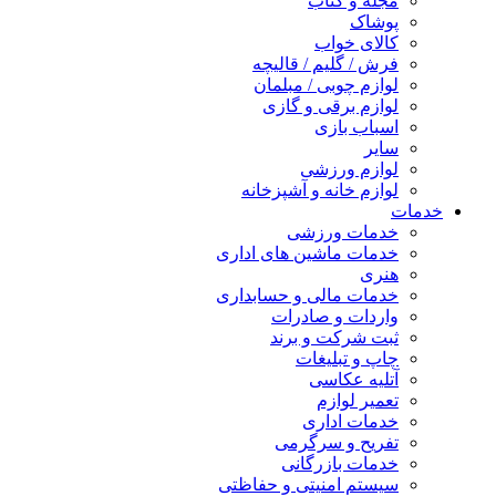
مجله و کتاب
پوشاک
کالای خواب
فرش / گلیم / قالیچه
لوازم چوبی / مبلمان
لوازم برقی و گازی
اسباب بازی
سایر
لوازم ورزشی
لوازم خانه و آشپزخانه
خدمات
خدمات ورزشی
خدمات ماشین های اداری
هنری
خدمات مالی و حسابداری
واردات و صادرات
ثبت شرکت و برند
چاپ و تبلیغات
آتلیه عکاسی
تعمیر لوازم
خدمات اداری
تفریح و سرگرمی
خدمات بازرگانی
سیستم امنیتی و حفاظتی