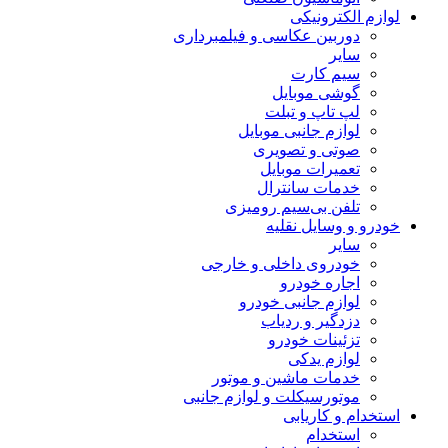
لوازم الکترونیکی
دوربین عکاسی و فیلمبرداری
سایر
سیم کارت
گوشی موبایل
لپ تاپ و تبلت
لوازم جانبی موبایل
صوتی و تصویری
تعمیرات موبایل
خدمات سانترال
تلفن بی‌سیم رومیزی
خودرو و وسایل نقلیه
سایر
خودروی داخلی و خارجی
اجاره خودرو
لوازم جانبی خودرو
دزدگیر و ردیاب
تزئینات خودرو
لوازم یدکی
خدمات ماشین و موتور
موتورسیکلت و لوازم جانبی
استخدام و کاریابی
استخدام