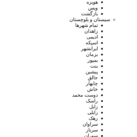
هویزه
ویس
بازگشت
سیستان و بلوچستان
تمام شهر‌ها
زاهدان
ادیمی
اسپکه
ایرانشهر
بزمان
بمپور
بنت
پیشین
جالق
چابهار
خاش
دوست محمد
راسک
زابل
زابلی
زهک
سراوان
سرباز
سوران