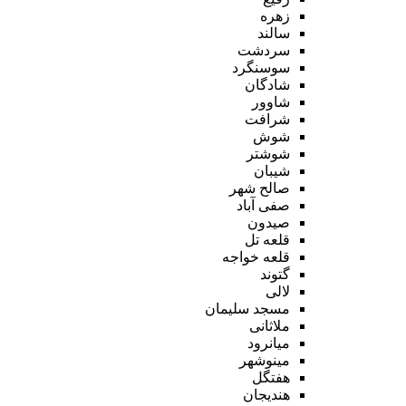
زهره
سالند
سردشت
سوسنگرد
شادگان
شاوور
شرافت
شوش
شوشتر
شیبان
صالح شهر
صفی آباد
صیدون
قلعه تل
قلعه خواجه
گتوند
لالی
مسجد سلیمان
ملاثانی
میانرود
مینوشهر
هفتگل
هندیجان