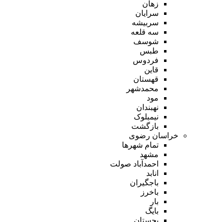
زهان
سرایان
سربیشه
سه قلعه
شوسف
طبس
فردوس
قاین
قهستان
محمدشهر
مود
نهبندان
نیمبلوک
بازگشت
خراسان رضوی
تمام شهر‌ها
مشهد
احمدآباد صولت
انابد
باجگیران
باخرز
بار
بایگ
بجستان