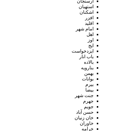
ارسنجان
استهبان
اشکنان
افزر
اقلید
امام شهر
اهل
اوز
ایج
ایزدخواست
باب انار
بالاده
بنارویه
بهمن
بوانات
بیرم
بیضا
جنت شهر
جهرم
جویم
حسن آباد
خان زنیان
خاوران
خرامه