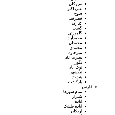
سیرکان
علی اکبر
فنوج
قصرقند
کنارک
گشت
گلمورتی
محمدآباد
محمدان
محمدی
میرجاوه
نصرت آباد
نگور
نوک آباد
نیکشهر
هیدوچ
بازگشت
فارس
تمام شهر‌ها
شیراز
آباده
آباده طشک
اردکان