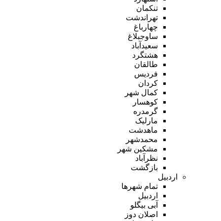
تنکمان
تهراندشت
چهارباغ
ساوجبلاغ
سعیدآباد
هشتگرد
طالقان
فردیس
کردان
کمال شهر
کوهسار
گرمدره
مارلیک
ماهدشت
محمدشهر
مشکین شهر
نظرآباد
بازگشت
اردبیل
تمام شهر‌ها
اردبیل
آبی بیگلو
اصلان دوز