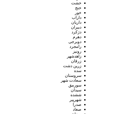
خشت
خنج
خور
داراب
داریان
دبیران
دژکرد
دهرم
دوبرجی
رامجرد
رونیز
زاهدشهر
زرقان
زرین دشت
سده
سروستان
سعادت شهر
سورمق
سیدان
ششده
شهرپیر
صدرا
صغاد