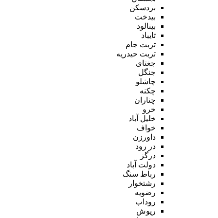
بردسکن
بیدخت
بینالود
تایباد
تربت جام
تربت حیدریه
جغتای
جنگل
چاشلو
چکنه
چناران
خرو
خلیل آباد
خواف
داورزن
در رود
درگز
دولت آباد
رباط سنگ
رشتخوار
رضویه
روداب
ریوش