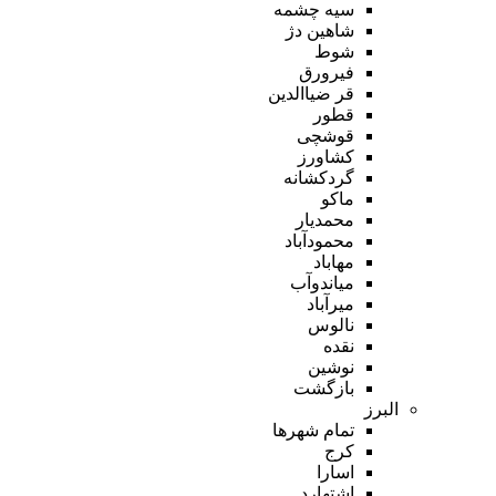
سیه چشمه
شاهین دژ
شوط
فیرورق
قر ضیاالدین
قطور
قوشچی
کشاورز
گردکشانه
ماکو
محمدیار
محمودآباد
مهاباد
میاندوآب
میرآباد
نالوس
نقده
نوشین
بازگشت
البرز
تمام شهر‌ها
کرج
اسارا
اشتهارد