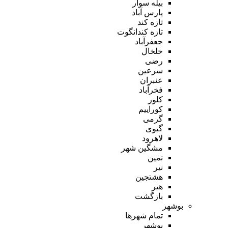
بیله سوار
پارس آباد
تازه کند
تازه کندانگوت
جعفرآباد
خلخال
رضی
سرعین
عنبران
فخرآباد
کلور
کوراییم
گرمی
گیوی
لاهرود
مشگین شهر
نمین
نیر
هشتجین
هیر
بازگشت
بوشهر
تمام شهر‌ها
بوشهر