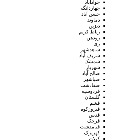
جوادآباد
چهاردانگه
حسن آباد
دماوند
دیزین
رباط کریم
رودهن
ری
شاهدشهر
شریف آباد
شمشک
شهریار
صالح آباد
صباشهر
صفادشت
فردوسیه
گلستان
فشم
فیروزکوه
قدس
قرچک
قیامدشت
کهریزک
کیلان