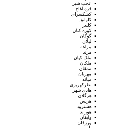
عجب شیر
قره آغاج
کشکسرای
کلوانق
کلیبر
کوزه کنان
گوگان
لیلان
مراغه
مرند
ملک کیان
ملکان
ممقان
مهربان
میانه
نظرکهریزی
هادی شهر
هرگلان
هریس
هشترود
هوراند
وایقان
ورزقان