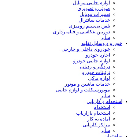
لوازم جانبی موبایل
صوتی و تصویری
تعمیرات موبایل
خدمات سانترال
تلفن بی‌سیم رومیزی
دوربین عکاسی و فیلمبرداری
سایر
خودرو و وسایل نقلیه
خودروی داخلی و خارجی
اجاره خودرو
لوازم جانبی خودرو
دزدگیر و ردیاب
تزئینات خودرو
لوازم یدکی
خدمات ماشین و موتور
موتورسیکلت و لوازم جانبی
سایر
استخدام و کاریابی
استخدام
استخدام بازاریاب
آماده به کار
مراکز کاریابی
سایر
ساختمان