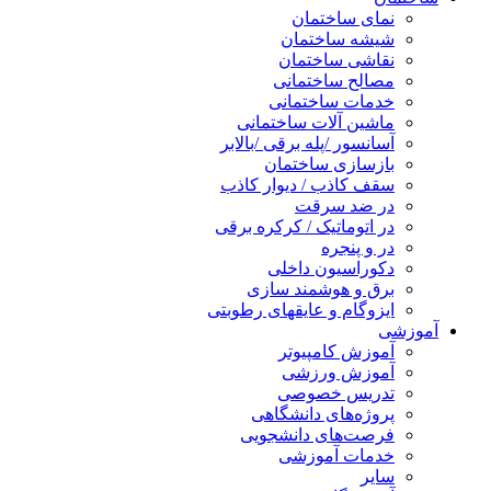
نمای ساختمان
شیشه ساختمان
نقاشی ساختمان
مصالح ساختمانی
خدمات ساختمانی
ماشین آلات ساختمانی
آسانسور /پله برقی /بالابر
بازسازی ساختمان
سقف کاذب / دیوار کاذب
در ضد سرقت
در اتوماتیک / کرکره برقی
در و پنجره
دکوراسیون داخلی
برق و هوشمند سازی
ایزوگام و عایقهای رطوبتی
آموزشی
آموزش کامپیوتر
آموزش ورزشی
تدریس خصوصی
پروژه‌های دانشگاهی
فرصت‌های دانشجویی
خدمات آموزشی
سایر