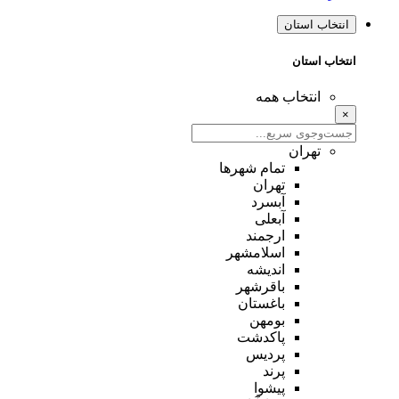
انتخاب استان
انتخاب استان
انتخاب همه
×
تهران
تمام شهر‌ها
تهران
آبسرد
آبعلی
ارجمند
اسلامشهر
اندیشه
باقرشهر
باغستان
بومهن
پاکدشت
پردیس
پرند
پیشوا